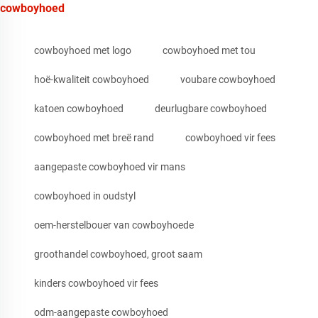
cowboyhoed
cowboyhoed met logo
cowboyhoed met tou
hoë-kwaliteit cowboyhoed
voubare cowboyhoed
katoen cowboyhoed
deurlugbare cowboyhoed
cowboyhoed met breë rand
cowboyhoed vir fees
aangepaste cowboyhoed vir mans
cowboyhoed in oudstyl
oem-herstelbouer van cowboyhoede
groothandel cowboyhoed, groot saam
kinders cowboyhoed vir fees
odm-aangepaste cowboyhoed