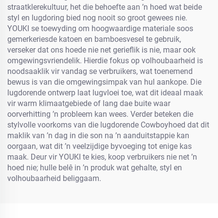
straatklerekultuur, het die behoefte aan ’n hoed wat beide
styl en lugdoring bied nog nooit so groot gewees nie.
YOUKI se toewyding om hoogwaardige materiale soos
gemerkeriesde katoen en bamboesvesel te gebruik,
verseker dat ons hoede nie net gerieflik is nie, maar ook
omgewingsvriendelik. Hierdie fokus op volhoubaarheid is
noodsaaklik vir vandag se verbruikers, wat toenemend
bewus is van die omgewingsimpak van hul aankope. Die
lugdorende ontwerp laat lugvloei toe, wat dit ideaal maak
vir warm klimaatgebiede of lang dae buite waar
oorverhitting ’n probleem kan wees. Verder beteken die
stylvolle voorkoms van die lugdorende Cowboyhoed dat dit
maklik van ’n dag in die son na ’n aanduitstappie kan
oorgaan, wat dit ’n veelzijdige byvoeging tot enige kas
maak. Deur vir YOUKI te kies, koop verbruikers nie net ’n
hoed nie; hulle belê in ’n produk wat gehalte, styl en
volhoubaarheid beliggaam.