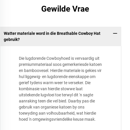
Gewilde Vrae
Watter materiale word in die Breathable Cowboy Hat
gebruik?
Die lugdorende Cowboyhoed is vervaardig uit
premiummateriaal soos gemerkeriesde katoen
en bamboovesel. Hierdie materiale is gekies vir
hul liggewig- en lugdorende eienskappe om
gerief tydens warm weer te verseker. Die
kombinasie van hierdie stowwe laat
uitstekende lugvloei toe terwyl dit 'n sagte
aanraking teen die vel bied. Daarby pas die
gebruik van organiese katoen by ons
toewyding aan volhoubaarheid, wat hierdie
hoed 'n omgewingsvriendelike keuse maak.