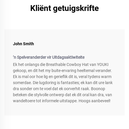
Kliënt getuigskrifte
John Smith
’n Spelveranderder vir Uitdagsaktiwiteite
Ek het onlangs die Breathable Cowboy Hat van YOUKI
gekoop, en dit het my buite-ervaring heeltemal verander.
Ek is mal oor hoe lig en gerieflik dit is, veral tydens warm
somerdae. Die lugdoring is fantasties; ek kan dit ure lank
dra sonder om te voel dat ek oorverhit raak. Boonop
beteken die stylvolle ontwerp dat ek dit oral kan dra, van
wandeltoere tot informele uitstappe. Hoogs aanbeveel!