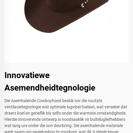
Innovatiewe
Asemendheidtegnologie
Die Asemhalende Cowboyhoed beskik oor die nuutste
ventilasietegnologie wat optimale lugvloei toelaat, wat verseker dat
draers koel en gerieflik bly selfs onder die warmste omstandighede.
Hierdie innoverende ontwerp is noodsaaklik vir buitelugliefhebbers
wat lang ure onder die son deurbring. Die asemhalende materiale
werk saam om sweetopbou te voorkom, wat dit 'n ideale keuse