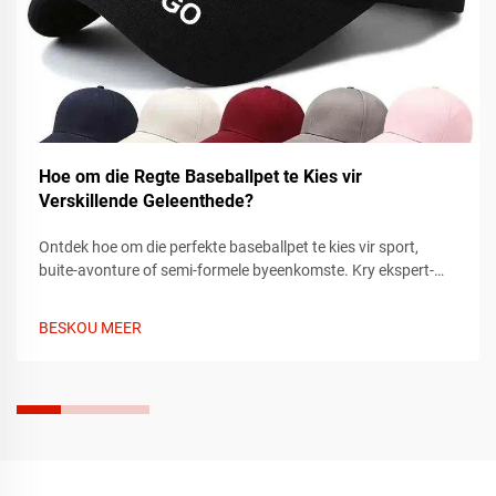
Hoe om die Regte Baseballpet te Kies vir
Verskillende Geleenthede?
Ontdek hoe om die perfekte baseballpet te kies vir sport,
buite-avonture of semi-formele byeenkomste. Kry ekspert-
tips oor pasvorm, materiaal en styl om by elke geleentheid te
pas. Vind vandag jou ideale pet.
BESKOU MEER