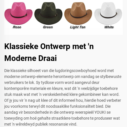
Klassieke Ontwerp met 'n
Moderne Draai
Die klassieke silhoeet van die lugdoringscowboyhoed word met
moderne ontwerp-elemente herontwerp om vandag se stylbewuste
verbruikers te lok. Sy tydlose vorm word aangevul deur
kontemporêre materiale en kleure, wat dit 'n veelzijdige toebehore
stuk maak wat met 'n verskeidenheid klere gekombineer kan word.
Of jy jou vir 'n nag uit klee of dit informeel hou, hierdie hoed verbeter
jou voorkoms terwyl dit noodsaaklike funksionaliteit bied. Die
aandag vir besonderhede in die ontwerp weerspieël YOUKI se
toewyding om hoë gehalte straatklere-toebehore te produseer wat
met 'n wêreldwyd publiek resonansie vind.