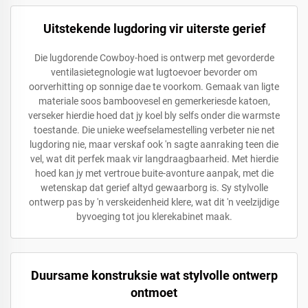
Uitstekende lugdoring vir uiterste gerief
Die lugdorende Cowboy-hoed is ontwerp met gevorderde
ventilasietegnologie wat lugtoevoer bevorder om
oorverhitting op sonnige dae te voorkom. Gemaak van ligte
materiale soos bamboovesel en gemerkeriesde katoen,
verseker hierdie hoed dat jy koel bly selfs onder die warmste
toestande. Die unieke weefselamestelling verbeter nie net
lugdoring nie, maar verskaf ook 'n sagte aanraking teen die
vel, wat dit perfek maak vir langdraagbaarheid. Met hierdie
hoed kan jy met vertroue buite-avonture aanpak, met die
wetenskap dat gerief altyd gewaarborg is. Sy stylvolle
ontwerp pas by 'n verskeidenheid klere, wat dit 'n veelzijdige
byvoeging tot jou klerekabinet maak.
Duursame konstruksie wat stylvolle ontwerp
ontmoet