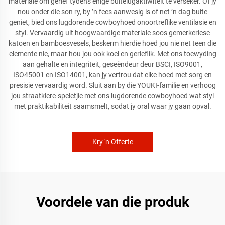
materiale om gerief tydens enige buitelugaktiwiteit te verseker. Of jy
nou onder die son ry, by ’n fees aanwesig is of net ’n dag buite
geniet, bied ons lugdorende cowboyhoed onoortreflike ventilasie en
styl. Vervaardig uit hoogwaardige materiale soos gemerkeriese
katoen en bamboesvesels, beskerm hierdie hoed jou nie net teen die
elemente nie, maar hou jou ook koel en gerieflik. Met ons toewyding
aan gehalte en integriteit, geseëndeur deur BSCI, ISO9001,
ISO45001 en ISO14001, kan jy vertrou dat elke hoed met sorg en
presisie vervaardig word. Sluit aan by die YOUKI-familie en verhoog
jou straatklere-speletjie met ons lugdorende cowboyhoed wat styl
met praktikabiliteit saamsmelt, sodat jy oral waar jy gaan opval.
Kry 'n Offerte
Voordele van die produk