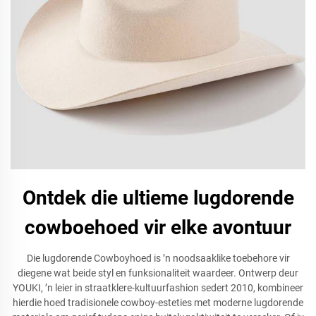
Ontdek die ultieme lugdorende
cowboehoed vir elke avontuur
Die lugdorende Cowboyhoed is ’n noodsaaklike toebehore vir
diegene wat beide styl en funksionaliteit waardeer. Ontwerp deur
YOUKI, ’n leier in straatklere-kultuurfashion sedert 2010, kombineer
hierdie hoed tradisionele cowboy-esteties met moderne lugdorende