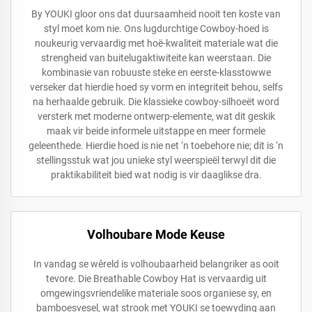
By YOUKI gloor ons dat duursaamheid nooit ten koste van
styl moet kom nie. Ons lugdurchtige Cowboy-hoed is
noukeurig vervaardig met hoë-kwaliteit materiale wat die
strengheid van buitelugaktiwiteite kan weerstaan. Die
kombinasie van robuuste steke en eerste-klasstowwe
verseker dat hierdie hoed sy vorm en integriteit behou, selfs
na herhaalde gebruik. Die klassieke cowboy-silhoeët word
versterk met moderne ontwerp-elemente, wat dit geskik
maak vir beide informele uitstappe en meer formele
geleenthede. Hierdie hoed is nie net ‘n toebehore nie; dit is ‘n
stellingsstuk wat jou unieke styl weerspieël terwyl dit die
praktikabiliteit bied wat nodig is vir daaglikse dra.
Volhoubare Mode Keuse
In vandag se wêreld is volhoubaarheid belangriker as ooit
tevore. Die Breathable Cowboy Hat is vervaardig uit
omgewingsvriendelike materiale soos organiese sy, en
bamboesvesel, wat strook met YOUKI se toewyding aan