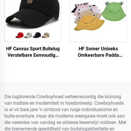
HF Canvas Sport Buitelug
HF Somer Uniseks
Verstelbare Eenvoudige
Omkeerbare Padda
Mans Vroue Baseball Pet
Bakspens Pet Kap
Met Fluorescerende Etiket
Grappige Katoen Stof Met
Visier vir Buitelug vir
Volwassenes en Kinders
Die lugdorende Cowboyhoed verteenwoordig die kruising
van tradisie en moderniteit in hoedontwerp. Cowboyhoede
is al vir baie jare ’n simbool van ruige individualisme en
buite-avonture, maar die moderne weergawe moet ook aan
die vereistes van vandag se aktiewe lewenstyl voldoen. Met
die toenemende gewildheid van buitelugaktiwiteite en