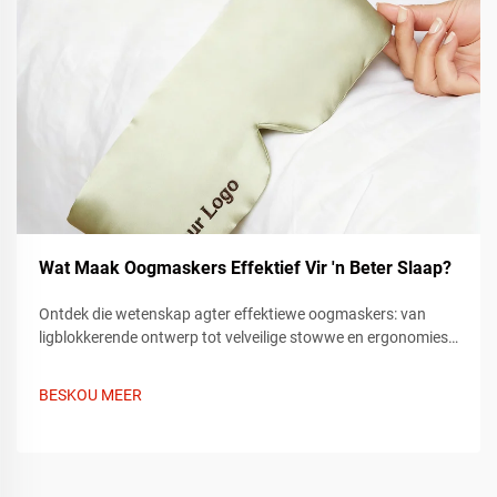
Wat Maak Oogmaskers Effektief Vir 'n Beter Slaap?
Ontdek die wetenskap agter effektiewe oogmaskers: van
ligblokkerende ontwerp tot velveilige stowwe en ergonomiese
gemak. Leer hoe kwaliteit slaaphulpmiddels rus verbeter en
kry wenke om die beste opsie te kies. Vind vandag nog jou
BESKOU MEER
perfekte slaapmasker.