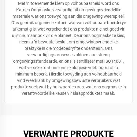
Met ’n toenemende klem op volhoubaarheid word ons
Katoen Oogmaske vervaardig uit omgewingsvriendelike
materiale wat ons toewyding aan die omgewing weerspieël.
Ons gebruik organiese katoen wat van volhoubare boerderye
afkomstig is, wat verseker dat ons produkte nie net goed vir
u is nie, maar ook vir die planeet. Deur ons oogmaske te kies,
neem u ’n bewuste besluit om omgewingsvriendelike
praktyke in die modebedryf te ondersteun. Ons
vervaardigingsprosesse voldoen aan streng
omgewingsstandaarde, en ons is sertifiseer met ISO14001,
wat verseker dat ons ons ekologiese voetspoor tot ’n
minimum beperk. Hierdie toewyding aan volhoubaarheid
vind weerklank by omgewingsbewuste verbruikers wat
produkte soek wat by hul waardes pas, wat ons oogmaske ’n
verantwoordelike keuse vir slaapproduktes maak.
VERWANTE PRODUKTE