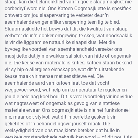
slaap, kan die belangrikheid van ’n goeie slaapmasjkiet nie
oorbedryf word nie. Ons Katoen Oogmasjkiette is spesifiek
ontwerp om jou slaapervaring te verbeter deur ’n
asemhalende en gerieflike versperring teen lig te bied.
Slaapmasjkiette het bewys dat dit die kwaliteit van slaap
verbeter deur ’n donker omgewing te skep, wat noodsaaklik
is vir die liggaam se natuurlike slaapsiklus. Met die
byvoeglike voordeel van asemhalendheid verseker ons
masjkiette dat jy nie wakker sal skrik van hitte of ongemak
nie. Die keuse van materiale is krities; katoen staan bekend
vir sy hip-o-allergiese eienskappe, wat dit ’n uitstekende
keuse maak vir mense met sensitiewe vel. Die
asemhalende aard van katoen laat toe dat vocht
weggevoer word, wat help om temperatuur te reguleer en
jou die hele nag koel hou. Dit is veral voordelig vir individue
wat nagtesweet of ongemak as gevolg van sintetiese
materiale ervaar. Ons oogmasjkiette is nie net funksioneel
nie, maar ook stylvol, wat dit ’n perfekte geskenk vir
geliefdes of ’n behandelingsvir jouself maak. Die
veelsydigheid van ons masjkiette beteken dat hulle in
verskeie omstandighede gebruik kan word – of dit nou tuis,