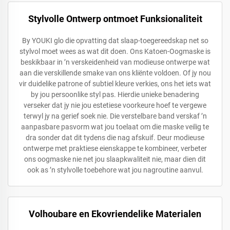
Stylvolle Ontwerp ontmoet Funksionaliteit
By YOUKI glo die opvatting dat slaap-toegereedskap net so
stylvol moet wees as wat dit doen. Ons Katoen-Oogmaske is
beskikbaar in ’n verskeidenheid van modieuse ontwerpe wat
aan die verskillende smake van ons kliënte voldoen. Of jy nou
vir duidelike patrone of subtiel kleure verkies, ons het iets wat
by jou persoonlike styl pas. Hierdie unieke benadering
verseker dat jy nie jou estetiese voorkeure hoef te vergewe
terwyl jy na gerief soek nie. Die verstelbare band verskaf ’n
aanpasbare pasvorm wat jou toelaat om die maske veilig te
dra sonder dat dit tydens die nag afskuif. Deur modieuse
ontwerpe met praktiese eienskappe te kombineer, verbeter
ons oogmaske nie net jou slaapkwaliteit nie, maar dien dit
ook as ’n stylvolle toebehore wat jou nagroutine aanvul.
Volhoubare en Ekovriendelike Materialen