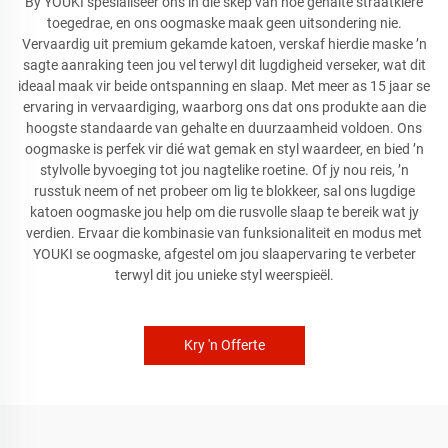
By YOUKI spesialiseer ons in die skep van hoë gehalte straatklere
toegedrae, en ons oogmaske maak geen uitsondering nie.
Vervaardig uit premium gekamde katoen, verskaf hierdie maske ’n
sagte aanraking teen jou vel terwyl dit lugdigheid verseker, wat dit
ideaal maak vir beide ontspanning en slaap. Met meer as 15 jaar se
ervaring in vervaardiging, waarborg ons dat ons produkte aan die
hoogste standaarde van gehalte en duurzaamheid voldoen. Ons
oogmaske is perfek vir dié wat gemak en styl waardeer, en bied ’n
stylvolle byvoeging tot jou nagtelike roetine. Of jy nou reis, ’n
russtuk neem of net probeer om lig te blokkeer, sal ons lugdige
katoen oogmaske jou help om die rusvolle slaap te bereik wat jy
verdien. Ervaar die kombinasie van funksionaliteit en modus met
YOUKI se oogmaske, afgestel om jou slaapervaring te verbeter
terwyl dit jou unieke styl weerspieël.
Kry 'n Offerte