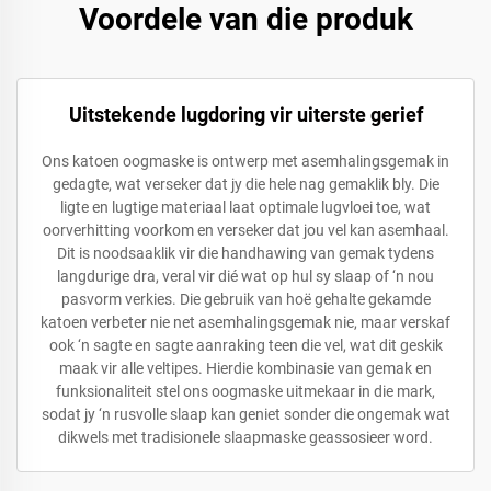
Voordele van die produk
Uitstekende lugdoring vir uiterste gerief
Ons katoen oogmaske is ontwerp met asemhalingsgemak in
gedagte, wat verseker dat jy die hele nag gemaklik bly. Die
ligte en lugtige materiaal laat optimale lugvloei toe, wat
oorverhitting voorkom en verseker dat jou vel kan asemhaal.
Dit is noodsaaklik vir die handhawing van gemak tydens
langdurige dra, veral vir dié wat op hul sy slaap of ‘n nou
pasvorm verkies. Die gebruik van hoë gehalte gekamde
katoen verbeter nie net asemhalingsgemak nie, maar verskaf
ook ‘n sagte en sagte aanraking teen die vel, wat dit geskik
maak vir alle veltipes. Hierdie kombinasie van gemak en
funksionaliteit stel ons oogmaske uitmekaar in die mark,
sodat jy ‘n rusvolle slaap kan geniet sonder die ongemak wat
dikwels met tradisionele slaapmaske geassosieer word.