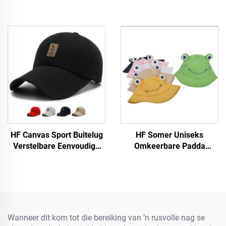
HF Canvas Sport Buitelug
HF Somer Uniseks
Verstelbare Eenvoudige
Omkeerbare Padda
Mans Vroue Baseball Pet
Bakspens Pet Kap
Met Fluorescerende Etiket
Grappige Katoen Stof Met
Visier vir Buitelug vir
Volwassenes en Kinders
Wanneer dit kom tot die bereiking van ’n rusvolle nag se