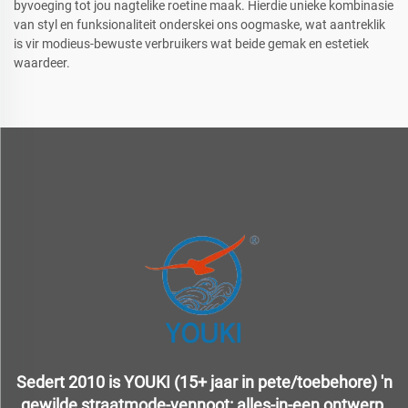
byvoeging tot jou nagtelike roetine maak. Hierdie unieke kombinasie
van styl en funksionaliteit onderskei ons oogmaske, wat aantreklik
is vir modieus-bewuste verbruikers wat beide gemak en estetiek
waardeer.
Sedert 2010 is YOUKI (15+ jaar in pete/toebehore) 'n
gewilde straatmode-vennoot: alles-in-een ontwerp,