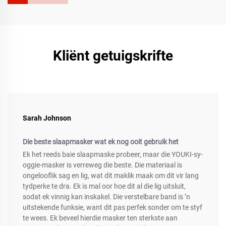
Kliënt getuigskrifte
Sarah Johnson
Die beste slaapmasker wat ek nog ooit gebruik het
Ek het reeds baie slaapmaske probeer, maar die YOUKI-sy-
oggie-masker is verreweg die beste. Die materiaal is
ongelooflik sag en lig, wat dit maklik maak om dit vir lang
tydperke te dra. Ek is mal oor hoe dit al die lig uitsluit,
sodat ek vinnig kan inskakel. Die verstelbare band is ’n
uitstekende funksie, want dit pas perfek sonder om te styf
te wees. Ek beveel hierdie masker ten sterkste aan