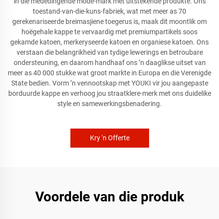
in die mededingende mode-mark met uitstekende produkte. Ons
toestand-van-die-kuns-fabriek, wat met meer as 70
gerekenariseerde breimasjiene toegerus is, maak dit moontlik om
hoëgehale kappe te vervaardig met premiumpartikels soos
gekamde katoen, merkeryseerde katoen en organiese katoen. Ons
verstaan die belangrikheid van tydige lewerings en betroubare
ondersteuning, en daarom handhaaf ons ’n daaglikse uitset van
meer as 40 000 stukke wat groot markte in Europa en die Verenigde
State bedien. Vorm ’n vennootskap met YOUKI vir jou aangepaste
borduurde kappe en verhoog jou straatklere-merk met ons duidelike
style en samewerkingsbenadering.
Kry 'n Offerte
Voordele van die produk