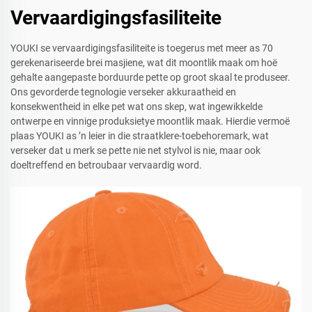
Vervaardigingsfasiliteite
YOUKI se vervaardigingsfasiliteite is toegerus met meer as 70
gerekenariseerde brei masjiene, wat dit moontlik maak om hoë
gehalte aangepaste borduurde pette op groot skaal te produseer.
Ons gevorderde tegnologie verseker akkuraatheid en
konsekwentheid in elke pet wat ons skep, wat ingewikkelde
ontwerpe en vinnige produksietye moontlik maak. Hierdie vermoë
plaas YOUKI as ’n leier in die straatklere-toebehoremark, wat
verseker dat u merk se pette nie net stylvol is nie, maar ook
doeltreffend en betroubaar vervaardig word.