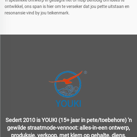
'n spesifieke ontwerp in gedagte het of hulp benodig om idees te
ontwikkel, ons span is hier om te verseker dat jou pette uitstaan en
resonansie vind by jou teikenmark.
Sedert 2010 is YOUKI (15+ jaar in pete/toebehore) 'n
gewilde straatmode-vennoot: alles-in-een ontwerp,
produksie, verkoop, met klem op gehalte, diens,