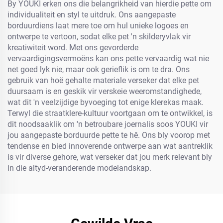
By YOUKI erken ons die belangrikheid van hierdie pette om
individualiteit en styl te uitdruk. Ons aangepaste
borduurdiens laat mere toe om hul unieke logoes en
ontwerpe te vertoon, sodat elke pet 'n skilderyvlak vir
kreatiwiteit word. Met ons gevorderde
vervaardigingsvermoëns kan ons pette vervaardig wat nie
net goed lyk nie, maar ook gerieflik is om te dra. Ons
gebruik van hoë gehalte materiale verseker dat elke pet
duursaam is en geskik vir verskeie weeromstandighede,
wat dit 'n veelzijdige byvoeging tot enige klerekas maak.
Terwyl die straatklere-kultuur voortgaan om te ontwikkel, is
dit noodsaaklik om 'n betroubare joernalis soos YOUKI vir
jou aangepaste borduurde pette te hê. Ons bly voorop met
tendense en bied innoverende ontwerpe aan wat aantreklik
is vir diverse gehore, wat verseker dat jou merk relevant bly
in die altyd-veranderende modelandskap.