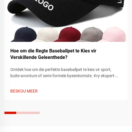
Hoe om die Regte Baseballpet te Kies vir
Verskillende Geleenthede?
Ontdek hoe om die perfekte baseballpet te kies vir sport,
buite-avonture of semi-formele byeenkomste. Kry ekspert-
tips oor pasvorm, materiaal en styl om by elke geleentheid te
pas. Vind vandag jou ideale pet.
BESKOU MEER