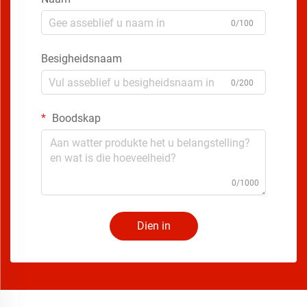
0/100
Besigheidsnaam
0/200
Boodskap
0/1000
Dien in