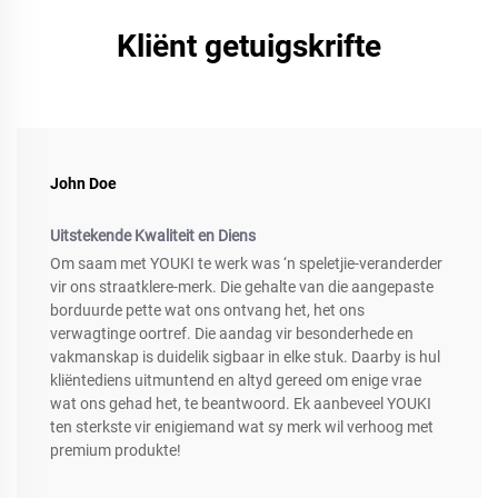
Kliënt getuigskrifte
John Doe
Uitstekende Kwaliteit en Diens
Om saam met YOUKI te werk was ‘n speletjie-veranderder
vir ons straatklere-merk. Die gehalte van die aangepaste
borduurde pette wat ons ontvang het, het ons
verwagtinge oortref. Die aandag vir besonderhede en
vakmanskap is duidelik sigbaar in elke stuk. Daarby is hul
kliëntediens uitmuntend en altyd gereed om enige vrae
wat ons gehad het, te beantwoord. Ek aanbeveel YOUKI
ten sterkste vir enigiemand wat sy merk wil verhoog met
premium produkte!