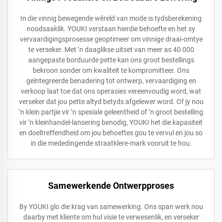
In die vinnig bewegende wêreld van mode is tydsberekening
noodsaaklik. YOUKI verstaan hierdie behoefte en het sy
vervaardigingsprosesse geoptimeer om vinnige draai-omtye
te verseker. Met ’n daaglikse uitset van meer as 40 000
aangepaste borduurde pette kan ons groot bestellings
bekroon sonder om kwaliteit te kompromitteer. Ons
geïntegreerde benadering tot ontwerp, vervaardiging en
verkoop laat toe dat ons operasies vereenvoudig word, wat
verseker dat jou pette altyd betyds afgelewer word. Of jy nou
’n klein partjie vir ’n spesiale geleentheid of ’n groot bestelling
vir ’n kleinhandel-lansering benodig, YOUKI het die kapasiteit
en doeltreffendheid om jou behoeftes gou te vervul en jou so
in die mededingende straatklere-mark vooruit te hou.
Samewerkende Ontwerpproses
By YOUKI glo die krag van samewerking. Ons span werk nou
daarby met kliente om hul visie te verwesenlik, en verseker