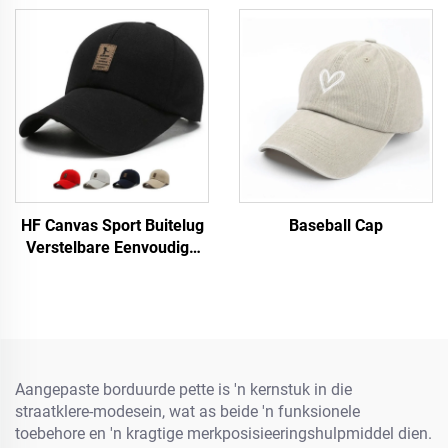
HF Canvas Sport Buitelug
Baseball Cap
Verstelbare Eenvoudige
Mans Vroue Baseball Pet
Met Fluorescerende Etiket
Aangepaste borduurde pette is 'n kernstuk in die
straatklere-modesein, wat as beide 'n funksionele
toebehore en 'n kragtige merkposisieeringshulpmiddel dien.