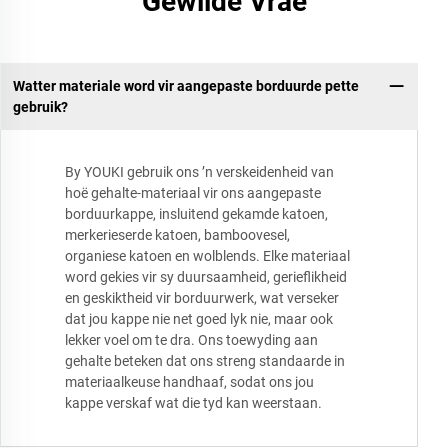
Gewilde Vrae
Watter materiale word vir aangepaste borduurde pette
gebruik?
By YOUKI gebruik ons ’n verskeidenheid van
hoë gehalte-materiaal vir ons aangepaste
borduurkappe, insluitend gekamde katoen,
merkerieserde katoen, bamboovesel,
organiese katoen en wolblends. Elke materiaal
word gekies vir sy duursaamheid, gerieflikheid
en geskiktheid vir borduurwerk, wat verseker
dat jou kappe nie net goed lyk nie, maar ook
lekker voel om te dra. Ons toewyding aan
gehalte beteken dat ons streng standaarde in
materiaalkeuse handhaaf, sodat ons jou
kappe verskaf wat die tyd kan weerstaan.