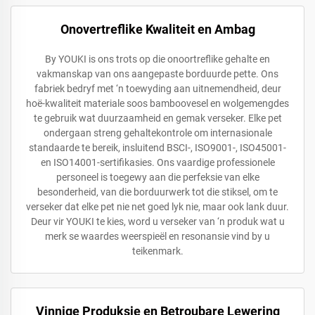
Onovertreflike Kwaliteit en Ambag
By YOUKI is ons trots op die onoortreflike gehalte en
vakmanskap van ons aangepaste borduurde pette. Ons
fabriek bedryf met ‘n toewyding aan uitnemendheid, deur
hoë-kwaliteit materiale soos bamboovesel en wolgemengdes
te gebruik wat duurzaamheid en gemak verseker. Elke pet
ondergaan streng gehaltekontrole om internasionale
standaarde te bereik, insluitend BSCI-, ISO9001-, ISO45001-
en ISO14001-sertifikasies. Ons vaardige professionele
personeel is toegewy aan die perfeksie van elke
besonderheid, van die borduurwerk tot die stiksel, om te
verseker dat elke pet nie net goed lyk nie, maar ook lank duur.
Deur vir YOUKI te kies, word u verseker van ‘n produk wat u
merk se waardes weerspieël en resonansie vind by u
teikenmark.
Vinnige Produksie en Betroubare Lewering