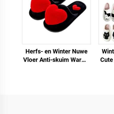
Herfs- en Winter Nuwe
Win
Vloer Anti-skuim Warme
Cute
Vroue Se Groot Liefde
Ka
Tekenprent Hart Huis
De
slofies vir Vroue
S
Dach