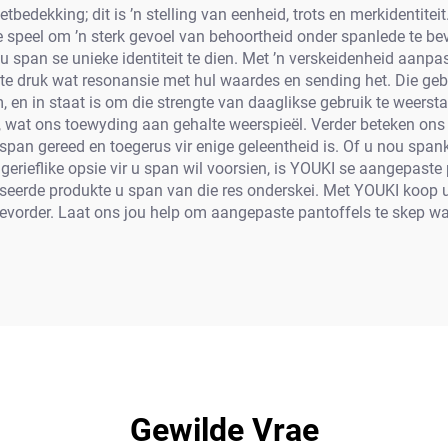
bedekking; dit is ’n stelling van eenheid, trots en merkidentite
e speel om ’n sterk gevoel van behoortheid onder spanlede te b
r u span se unieke identiteit te dien. Met ’n verskeidenheid aanp
te druk wat resonansie met hul waardes en sending het. Die gebr
m, en in staat is om die strengte van daaglikse gebruik te weer
d, wat ons toewyding aan gehalte weerspieël. Verder beteken on
span gereed en toegerus vir enige geleentheid is. Of u nou span
n gerieflike opsie vir u span wil voorsien, is YOUKI se aangepast
rde produkte u span van die res onderskei. Met YOUKI koop u ni
vorder. Laat ons jou help om aangepaste pantoffels te skep wat 
Gewilde Vrae