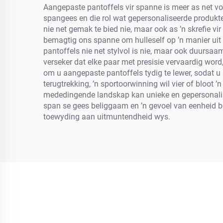
Aangepaste pantoffels vir spanne is meer as net voet
spangees en die rol wat gepersonaliseerde produkt
nie net gemak te bied nie, maar ook as ’n skrefie vi
bemagtig ons spanne om hulleself op ’n manier uit 
pantoffels nie net stylvol is nie, maar ook duursaa
verseker dat elke paar met presisie vervaardig wor
om u aangepaste pantoffels tydig te lewer, sodat u 
terugtrekking, ’n sportoorwinning wil vier of bloot ’
mededingende landskap kan unieke en gepersonalisee
span se gees beliggaam en ’n gevoel van eenheid be
toewyding aan uitmuntendheid wys.