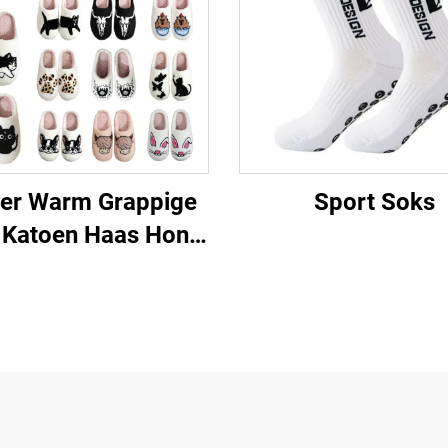
ter Warm Grappige
Sport Soks
 Katoen Haas Hond
t Skilpad Luiperd
mu Swart Gesig
chaap Capibara
shund Dier Patrone
Slofies