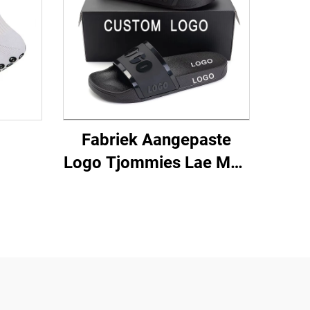
Fabriek Aangepaste
Logo Tjommies Lae Moq
Rubber Sandoels Mans
Nuwe Tendens Sandoel
Aanpassing Pvc
Strandplakkies Uniseks