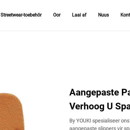
Streetwear-toebehör
Oor
Laai af
Nuus
Kon
Aangepaste Pa
Verhoog U Sp
By YOUKI spesialiseer ons 
aangepaste slippers vir s