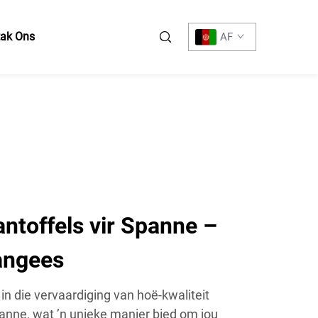
tak Ons
AF
ntoffels vir Spanne –
angees
in die vervaardiging van hoë-kwaliteit
panne, wat ’n unieke manier bied om jou