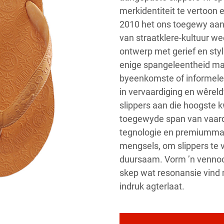
merkidentiteit te vertoon 
2010 het ons toegewy aan
van straatklere-kultuur w
ontwerp met gerief en styl
enige spangeleentheid maa
byeenkomste of informele 
in vervaardiging en wêrel
slippers aan die hoogste 
toegewyde span van vaard
tegnologie en premiummat
mengsels, om slippers te v
duursaam. Vorm ’n vennoo
skep wat resonansie vind m
indruk agterlaat.