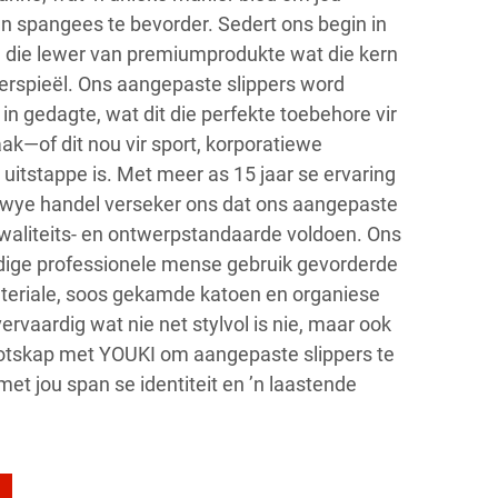
en spangees te bevorder. Sedert ons begin in
 die lewer van premiumprodukte wat die kern
eerspieël. Ons aangepaste slippers word
 in gedagte, wat dit die perfekte toebehore vir
k—of dit nou vir sport, korporatiewe
uitstappe is. Met meer as 15 jaar se ervaring
dwye handel verseker ons dat ons aangepaste
kwaliteits- en ontwerpstandaarde voldoen. Ons
ige professionele mense gebruik gevorderde
eriale, soos gekamde katoen en organiese
ervaardig wat nie net stylvol is nie, maar ook
tskap met YOUKI om aangepaste slippers te
et jou span se identiteit en ’n laastende