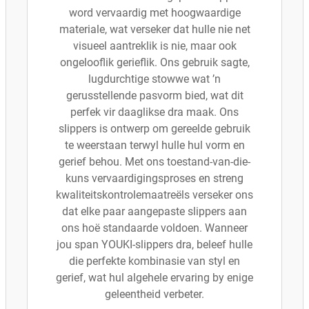
word vervaardig met hoogwaardige
materiale, wat verseker dat hulle nie net
visueel aantreklik is nie, maar ook
ongelooflik gerieflik. Ons gebruik sagte,
lugdurchtige stowwe wat ’n
gerusstellende pasvorm bied, wat dit
perfek vir daaglikse dra maak. Ons
slippers is ontwerp om gereelde gebruik
te weerstaan terwyl hulle hul vorm en
gerief behou. Met ons toestand-van-die-
kuns vervaardigingsproses en streng
kwaliteitskontrolemaatreëls verseker ons
dat elke paar aangepaste slippers aan
ons hoë standaarde voldoen. Wanneer
jou span YOUKI-slippers dra, beleef hulle
die perfekte kombinasie van styl en
gerief, wat hul algehele ervaring by enige
geleentheid verbeter.