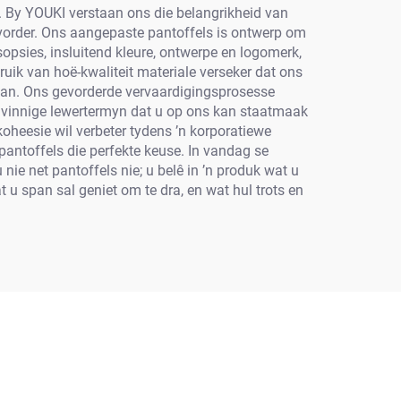
it. By YOUKI verstaan ons die belangrikheid van
evorder. Ons aangepaste pantoffels is ontwerp om
asopsies, insluitend kleure, ontwerpe en logomerk,
uik van hoë-kwaliteit materiale verseker dat ons
staan. Ons gevorderde vervaardigingsprosesse
s vinnige lewertermyn dat u op ons kan staatmaak
koheesie wil verbeter tydens ’n korporatiewe
e pantoffels die perfekte keuse. In vandag se
e net pantoffels nie; u belê in ’n produk wat u
u span sal geniet om te dra, en wat hul trots en