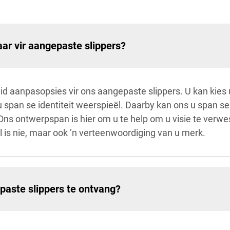
ar vir aangepaste slippers?
d aanpasopsies vir ons aangepaste slippers. U kan kies u
u span se identiteit weerspieël. Daarby kan ons u span se
 Ons ontwerpspan is hier om u te help om u visie te verw
l is nie, maar ook ’n verteenwoordiging van u merk.
aste slippers te ontvang?