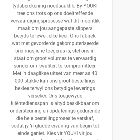
tydsberekening noodsaaklik. By YOUKI
tree ons trots op ons doeltreffende
vervaardigingsprosesse wat dit moontlik
maak om jou aangepaste slippers
betyds te lewer, elke keer. Ons fabriek,
wat met gevorderde gekomputeriseerde
brei masjiene toegerus is, stel ons in
staat om groot volumes te vervaardig
sonder om kwaliteit te kompromitteer.
Met ’n daaglikse uitset van meer as 40
000 stukke kan ons groot bestellings
beklee terwyl ons betydige lewerings
verseker. Ons toegewyde
kliëntediensspan is altyd beskikbaar om
ondersteuning en opdaterings gedurende
die hele bestellingproses te verskaf,
sodat jy ’n gladde ervaring van begin tot
einde geniet. Kies vir YOUKI vir jou