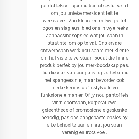
pantoffels vir spanne kan afgestel word
om jou unieke merkidentiteit te
weerspieël. Van kleure en ontwerpe tot
logos en slagleus, bied ons ’n wye reeks
aanpassingsopsies wat jou span in
staat stel om op te val. Ons ervare
ontwerpspan werk nou saam met kliente
om hul visie te verstaan, sodat die finale
produk perfek by jou merkboodskap pas.
Hierdie vlak van aanpassing verbeter nie
net spangees nie, maar bevorder ook
merkerkennis op ’n stylvolle en
funksionele manier. Of jy nou pantoffels
vir ’n sportspan, korporatiewe
geleenthede of promosionele geskenke
benodig, pas ons aangepaste opsies by
elke behoefte aan en laat jou span
verenig en trots voel.