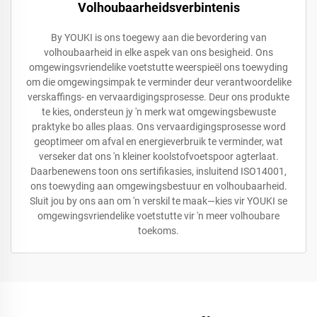
Volhoubaarheidsverbintenis
By YOUKI is ons toegewy aan die bevordering van
volhoubaarheid in elke aspek van ons besigheid. Ons
omgewingsvriendelike voetstutte weerspieël ons toewyding
om die omgewingsimpak te verminder deur verantwoordelike
verskaffings- en vervaardigingsprosesse. Deur ons produkte
te kies, ondersteun jy 'n merk wat omgewingsbewuste
praktyke bo alles plaas. Ons vervaardigingsprosesse word
geoptimeer om afval en energieverbruik te verminder, wat
verseker dat ons 'n kleiner koolstofvoetspoor agterlaat.
Daarbenewens toon ons sertifikasies, insluitend ISO14001,
ons toewyding aan omgewingsbestuur en volhoubaarheid.
Sluit jou by ons aan om 'n verskil te maak—kies vir YOUKI se
omgewingsvriendelike voetstutte vir 'n meer volhoubare
toekoms.