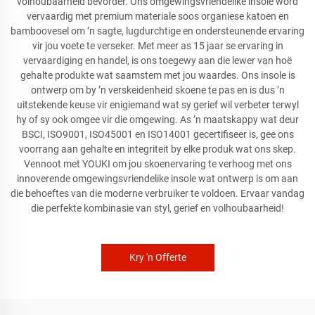
volhoubaarheid bevorder. Ons omgewingsvriendelike insole word
vervaardig met premium materiale soos organiese katoen en
bamboovesel om ’n sagte, lugdurchtige en ondersteunende ervaring
vir jou voete te verseker. Met meer as 15 jaar se ervaring in
vervaardiging en handel, is ons toegewy aan die lewer van hoë
gehalte produkte wat saamstem met jou waardes. Ons insole is
ontwerp om by ’n verskeidenheid skoene te pas en is dus ’n
uitstekende keuse vir enigiemand wat sy gerief wil verbeter terwyl
hy of sy ook omgee vir die omgewing. As ’n maatskappy wat deur
BSCI, ISO9001, ISO45001 en ISO14001 gecertifiseer is, gee ons
voorrang aan gehalte en integriteit by elke produk wat ons skep.
Vennoot met YOUKI om jou skoenervaring te verhoog met ons
innoverende omgewingsvriendelike insole wat ontwerp is om aan
die behoeftes van die moderne verbruiker te voldoen. Ervaar vandag
die perfekte kombinasie van styl, gerief en volhoubaarheid!
Kry 'n Offerte