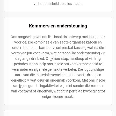
volhoubaarheid bo alles plaas.
Kommers en ondersteuning
Ons omgewingsvriendelike insole is ontwerp met jou gemak
voor oë. Die kombinasie van sagte organiese katoen en
ondersteunende bamboovesel verskaf kussing wat na die
vorm van jou voet vorm, wat persoonlike ondersteuning vir
daglange dra bied. Of jy nou stap, hardloop of vir lang
periodes staan, help ons insole om voetvermoeidheid te
verminder en algehele gemak te verbeter. Die lugdurchtige
aard van die materiale verseker dat jou voete droog en
gerieflik bly, wat geur en ongemak voorkom. Met ons insole
kan jy jou gunstelingaktiwiteite geniet sonder die kommer
van voetpynt of ongemak, wat dit ’n perfekte byvoeging tot
enige skoene maak.