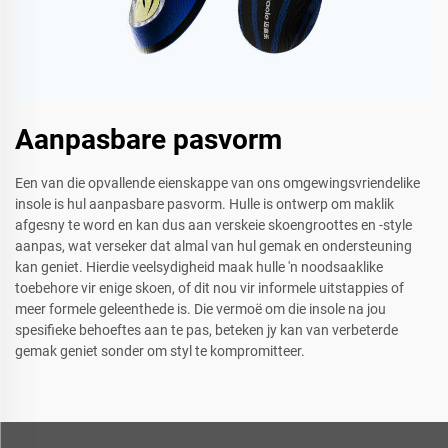
Aanpasbare pasvorm
Een van die opvallende eienskappe van ons omgewingsvriendelike
insole is hul aanpasbare pasvorm. Hulle is ontwerp om maklik
afgesny te word en kan dus aan verskeie skoengroottes en -style
aanpas, wat verseker dat almal van hul gemak en ondersteuning
kan geniet. Hierdie veelsydigheid maak hulle 'n noodsaaklike
toebehore vir enige skoen, of dit nou vir informele uitstappies of
meer formele geleenthede is. Die vermoë om die insole na jou
spesifieke behoeftes aan te pas, beteken jy kan van verbeterde
gemak geniet sonder om styl te kompromitteer.