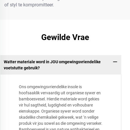
of styl te kompromitteer.
Gewilde Vrae
Watter materiale word in JOU omgewingsvriendelike
voetstutte gebruik?
Ons omgewingsvriendelike insole is
hoofsaaklik vervaardig uit organiese sywer en
bamboesvesel. Hierdie materiale word gekies
vir hul sagtheid, lugdigheid en volhoubare
eienskappe. Organiese sywer word sonder
skadelike chemikalieë gekweek, wat ‘n veilige
produk vir jou sowel as die omgewing verseker.
Bamboesvesel is van nature antibakterieel en