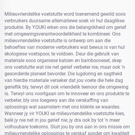
Milieuvriendelike voetstutte word toenemend gewild soos
verbruikers duursame alternatiewe soek vir hul daaglikse
produkte. By YOUKI erken ons die belangrikheid om gerief
met omgewingsverantwoordelikheid te kombineer. Ons
milieuvriendelike voetstutte is ontwerp om aan die
behoeftes van moderne verbruikers wat bewus is van hul
ekologiese voetspoor, te voldoen. Deur die gebruik van
materiale soos organiese katoen en bamboovesel, skep
ons voetstutte wat nie net gerief verbeter nie, maar ook ’n
gesonderde planeet bevorder. Die lugdoring en sagtheid
van hierdie materiale verseker dat jou voete die hele dag
gerieflik bly, terwyl dit ook vriendelik teenoor die omgewing
is. Terwyl ons voortgaan om te innoveer en ons produkte te
verbeter, bly ons toegewy aan die verskaffing van
oplossings wat saamstem met ons kliënte se waardes.
Wanneer jy vir YOUKI se milieuvriendelike voetstutte kies,
belê jy nie net in jou gerief nie; jy dra ook by tot ’n meer
volhoubare toekoms. Sluit jou by ons aan in ons missie om
milieuvriendelike oplossings te verskaf sonder om kwaliteit