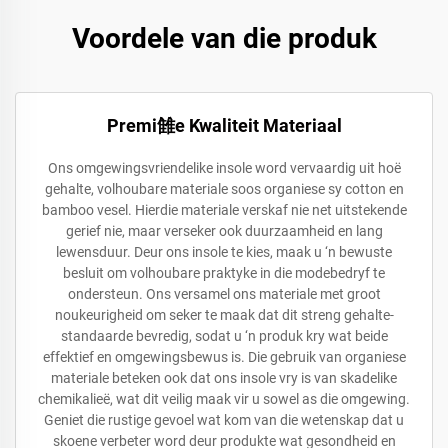
Voordele van die produk
Premi雔e Kwaliteit Materiaal
Ons omgewingsvriendelike insole word vervaardig uit hoë
gehalte, volhoubare materiale soos organiese sy cotton en
bamboo vesel. Hierdie materiale verskaf nie net uitstekende
gerief nie, maar verseker ook duurzaamheid en lang
lewensduur. Deur ons insole te kies, maak u ‘n bewuste
besluit om volhoubare praktyke in die modebedryf te
ondersteun. Ons versamel ons materiale met groot
noukeurigheid om seker te maak dat dit streng gehalte-
standaarde bevredig, sodat u ‘n produk kry wat beide
effektief en omgewingsbewus is. Die gebruik van organiese
materiale beteken ook dat ons insole vry is van skadelike
chemikalieë, wat dit veilig maak vir u sowel as die omgewing.
Geniet die rustige gevoel wat kom van die wetenskap dat u
skoene verbeter word deur produkte wat gesondheid en