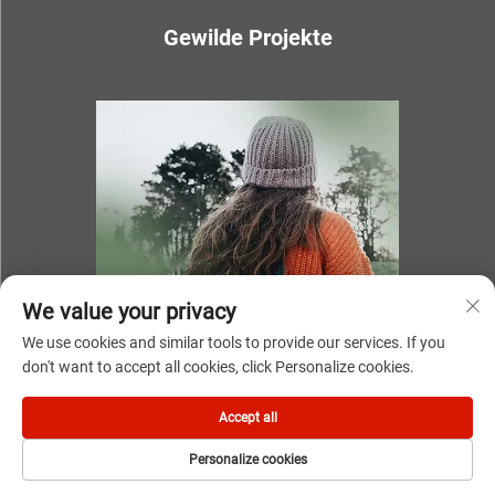
Gewilde Projekte
We value your privacy
We use cookies and similar tools to provide our services. If you
don't want to accept all cookies, click Personalize cookies.
Kopiereg © 2025 deur NINGBO YOUKI UNITE IMP & EXP
Accept all
CO.,LTD
Personalize cookies
Privatheidbeleid