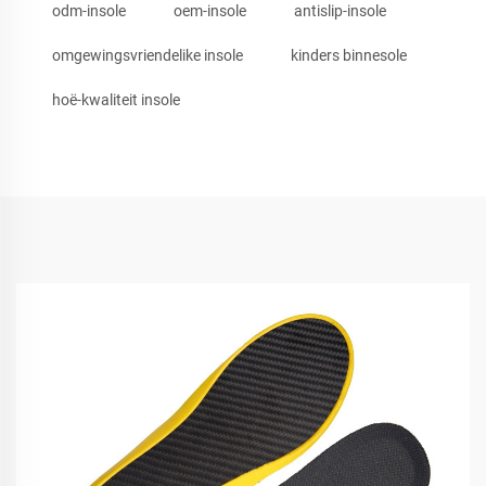
odm-insole
oem-insole
antislip-insole
omgewingsvriendelike insole
kinders binnesole
hoë-kwaliteit insole