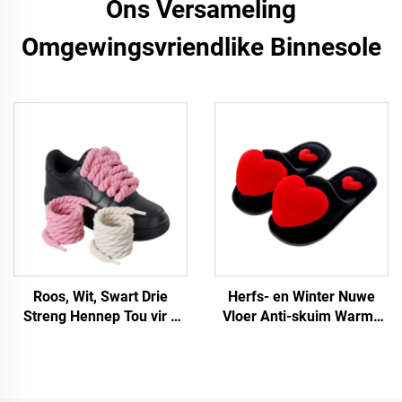
Ons Versameling
Omgewingsvriendlike Binnesole
Roos, Wit, Swart Drie
Herfs- en Winter Nuwe
Streng Hennep Tou vir a
Vloer Anti-skuim Warme
F/A J Sneakers 8 mm
Vroue Se Groot Liefde
Dikker Schoenveters Rond
Tekenprent Hart Huis
Tou
slofies vir Vroue