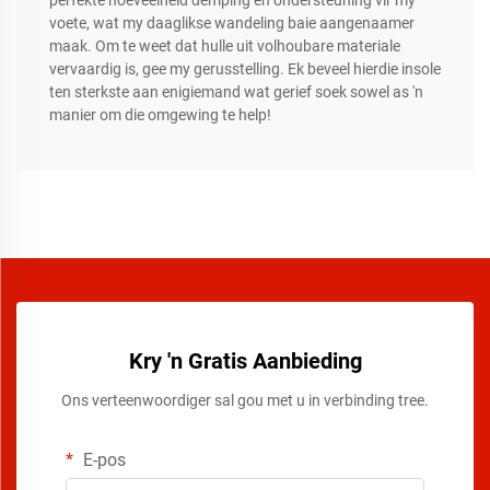
perfekte hoeveelheid demping en ondersteuning vir my
voete, wat my daaglikse wandeling baie aangenaamer
maak. Om te weet dat hulle uit volhoubare materiale
vervaardig is, gee my gerusstelling. Ek beveel hierdie insole
ten sterkste aan enigiemand wat gerief soek sowel as 'n
manier om die omgewing te help!
Kry 'n Gratis Aanbieding
Ons verteenwoordiger sal gou met u in verbinding tree.
E-pos