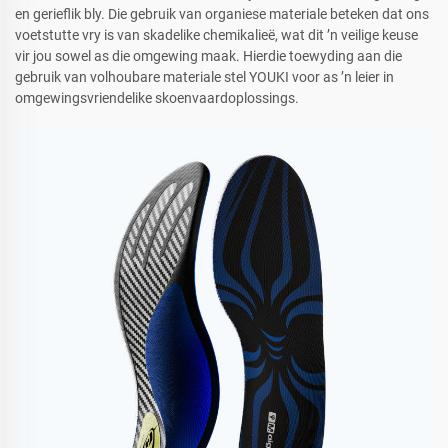
en gerieflik bly. Die gebruik van organiese materiale beteken dat ons
voetstutte vry is van skadelike chemikalieë, wat dit ’n veilige keuse
vir jou sowel as die omgewing maak. Hierdie toewyding aan die
gebruik van volhoubare materiale stel YOUKI voor as ’n leier in
omgewingsvriendelike skoenvaardoplossings.