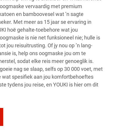
ns oogmaske vervaardig met premium
 katoen en bamboovesel wat ’n sagte
seker. Met meer as 15 jaar se ervaring in
UKI hoë gehalte-toebehore wat jou
oogmaske is nie net funksioneel nie; hulle is
ot jou reisuitrusting. Of jy nou op ’n lang-
kansie is, help ons oogmaske jou om te
erstel, sodat elke reis meer genoeglik is.
 goeie nag se slaap, selfs op 30 000 voet, met
 wat spesifiek aan jou komfortbehoeftes
te tydens jou reise, en YOUKI is hier om dit