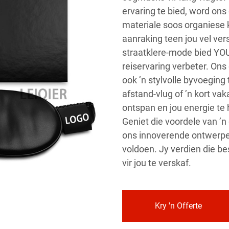
ervaring te bied, word o
materiale soos organiese
aanraking teen jou vel ver
straatklere-mode bied YO
reiservaring verbeter. Ons 
ook ’n stylvolle byvoeging t
afstand-vlug of ’n kort va
ontspan en jou energie te h
Geniet die voordele van ’n
ons innoverende ontwerpe
voldoen. Jy verdien die bes
vir jou te verskaf.
Kry 'n Offerte