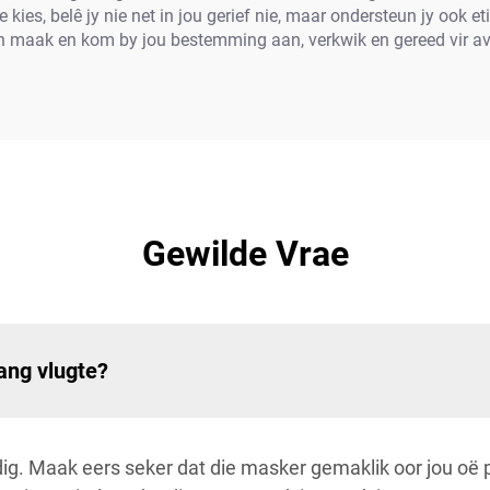
es, belê jy nie net in jou gerief nie, maar ondersteun jy ook et
n maak en kom by jou bestemming aan, verkwik en gereed vir av
Gewilde Vrae
ang vlugte?
ig. Maak eers seker dat die masker gemaklik oor jou oë p