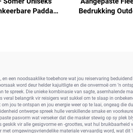
 Somer Uniseks
Aangepaste Fle
keerbare Padda
Bedrukking Outd
akspens Pet Kap
Sport Volgesig M
ppige Katoen Stof
Ski Masker Balacla
sier vir Buitelug vir
Mans en Vrou
assenes en Kinders
tel, en een noodsaaklike toebehore wat jou reiservaring beduidend
oorsaak word deur helder kajuitligte en die onvermoë om ’n onts
n te spreek. Die unieke kombinasie van sagte, asemhalende mater
it is veral belangrik vir reisigers wat sukkel om te slaap in onb
t om jou te ontspan en jou energie weer op te laai, ongeag die du
idenheid ontwerpe spreek hulle verskillende smake en voorkeure a
epaste pasvorm wat verseker dat die masker stewig op sy plek b
kik vir alle gesigvorme en -groottes, wat hul bruikbaarheid ve
met omgewingsvriendelike materiale vervaardig word, wat dit ’n