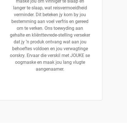
maske jou om vinniger te slaap en
langer te slaap, wat reisvermoeidheid
verminder. Dit beteken jy kom by jou
bestemming aan voel verfris en gereed
om te verken. Ons toewyding aan
gehalte en kliënttevrede-stelling verseker
dat jy ’n produk ontvang wat aan jou
behoeftes voldoen en jou verwagtinge
oorskry. Ervaar die verskil met JOUKE se
oogmaske en maak jou lang vlugte
aangenaamer.