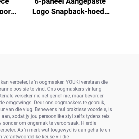
ece
6-paneel Aangepaste
oor
Logo Snapback-hoede
asker
Aanpasbare Petten
va vir
Trekker
e
Sportbaseballpette vir
Mans
 kan verbeter, is ’n oogmasker. YOUKI verstaan die
panne posisie te vind. Ons oogmaskers vir lang
iale verseker nie net gerief nie, maar bevorder
ekende omgewings. Deur ons oogmaskers te gebruik,
ur van die vlug. Benewens hul praktiese voordele, is
an, sodat jy jou persoonlike styl selfs tydens reis
ly sonder om ongemak te veroorsaak. Hierdie
rbeter. As ’n merk wat toegewyd is aan gehalte en
 verantwoordelike keuse vir die