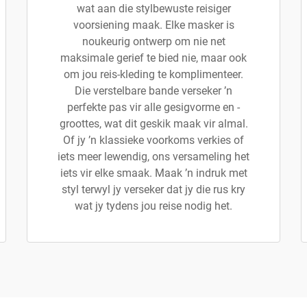
wat aan die stylbewuste reisiger
voorsiening maak. Elke masker is
noukeurig ontwerp om nie net
maksimale gerief te bied nie, maar ook
om jou reis-kleding te komplimenteer.
Die verstelbare bande verseker ’n
perfekte pas vir alle gesigvorme en -
groottes, wat dit geskik maak vir almal.
Of jy ’n klassieke voorkoms verkies of
iets meer lewendig, ons versameling het
iets vir elke smaak. Maak ’n indruk met
styl terwyl jy verseker dat jy die rus kry
wat jy tydens jou reise nodig het.