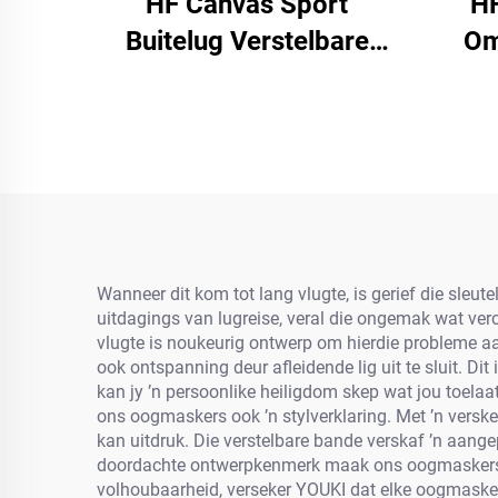
HF Canvas Sport
HF
Buitelug Verstelbare
Om
Eenvoudige Mans Vroue
B
Baseball Pet Met
Gra
Fluorescerende Etiket
Met Vi
Volw
Wanneer dit kom tot lang vlugte, is gerief die sleu
uitdagings van lugreise, veral die ongemak wat ver
vlugte is noukeurig ontwerp om hierdie probleme aa
ook ontspanning deur afleidende lig uit te sluit. D
kan jy ’n persoonlike heiligdom skep wat jou toelaa
ons oogmaskers ook ’n stylverklaring. Met ’n verske
kan uitdruk. Die verstelbare bande verskaf ’n aang
doordachte ontwerpkenmerk maak ons oogmaskers ges
volhoubaarheid, verseker YOUKI dat elke oogmasker 