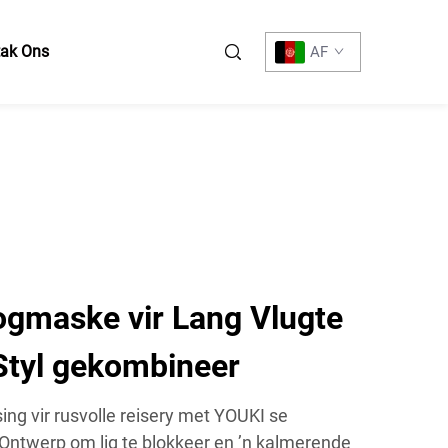
tak Ons
AF
ogmaske vir Lang Vlugte
Styl gekombineer
ing vir rusvolle reisery met YOUKI se
 Ontwerp om lig te blokkeer en ’n kalmerende