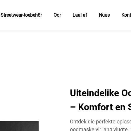
Streetwear-toebehör
Oor
Laai af
Nuus
Kon
Uiteindelike O
– Komfort en 
Ontdek die perfekte oploss
oogmaske vir lang vlugte.