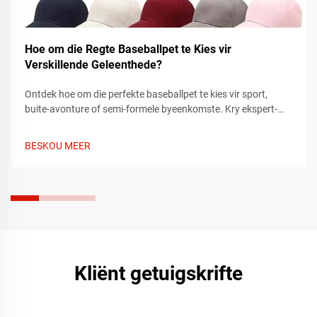
Hoe om die Regte Baseballpet te Kies vir
Verskillende Geleenthede?
Ontdek hoe om die perfekte baseballpet te kies vir sport,
buite-avonture of semi-formele byeenkomste. Kry ekspert-
tips oor pasvorm, materiaal en styl om by elke geleentheid te
pas. Vind vandag jou ideale pet.
BESKOU MEER
Kliënt getuigskrifte