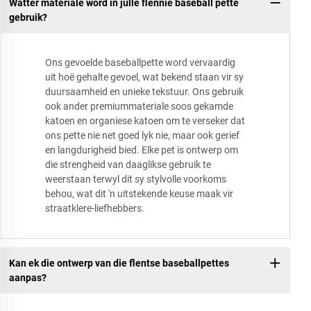
Watter materiale word in julle flennie baseball pette
gebruik?
Ons gevoelde baseballpette word vervaardig
uit hoë gehalte gevoel, wat bekend staan vir sy
duursaamheid en unieke tekstuur. Ons gebruik
ook ander premiummateriale soos gekamde
katoen en organiese katoen om te verseker dat
ons pette nie net goed lyk nie, maar ook gerief
en langdurigheid bied. Elke pet is ontwerp om
die strengheid van daaglikse gebruik te
weerstaan terwyl dit sy stylvolle voorkoms
behou, wat dit 'n uitstekende keuse maak vir
straatklere-liefhebbers.
Kan ek die ontwerp van die flentse baseballpettes
aanpas?