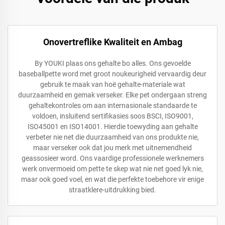
Onovertreflike Kwaliteit en Ambag
By YOUKI plaas ons gehalte bo alles. Ons gevoelde
baseballpette word met groot noukeurigheid vervaardig deur
gebruik te maak van hoë gehalte-materiale wat
duurzaamheid en gemak verseker. Elke pet ondergaan streng
gehaltekontroles om aan internasionale standaarde te
voldoen, insluitend sertifikasies soos BSCI, ISO9001,
ISO45001 en ISO14001. Hierdie toewyding aan gehalte
verbeter nie net die duurzaamheid van ons produkte nie,
maar verseker ook dat jou merk met uitnemendheid
geassosieer word. Ons vaardige professionele werknemers
werk onvermoeid om pette te skep wat nie net goed lyk nie,
maar ook goed voel, en wat die perfekte toebehore vir enige
straatklere-uitdrukking bied.