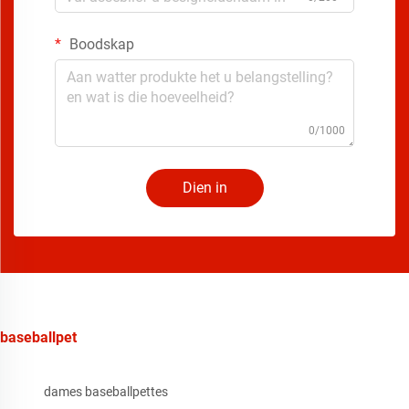
Boodskap
0/1000
Dien in
baseballpet
dames baseballpettes