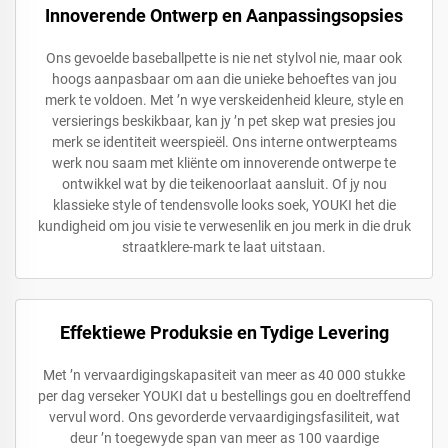
Innoverende Ontwerp en Aanpassingsopsies
Ons gevoelde baseballpette is nie net stylvol nie, maar ook
hoogs aanpasbaar om aan die unieke behoeftes van jou
merk te voldoen. Met ’n wye verskeidenheid kleure, style en
versierings beskikbaar, kan jy ’n pet skep wat presies jou
merk se identiteit weerspieël. Ons interne ontwerpteams
werk nou saam met kliënte om innoverende ontwerpe te
ontwikkel wat by die teikenoorlaat aansluit. Of jy nou
klassieke style of tendensvolle looks soek, YOUKI het die
kundigheid om jou visie te verwesenlik en jou merk in die druk
straatklere-mark te laat uitstaan.
Effektiewe Produksie en Tydige Levering
Met ’n vervaardigingskapasiteit van meer as 40 000 stukke
per dag verseker YOUKI dat u bestellings gou en doeltreffend
vervul word. Ons gevorderde vervaardigingsfasiliteit, wat
deur ’n toegewyde span van meer as 100 vaardige