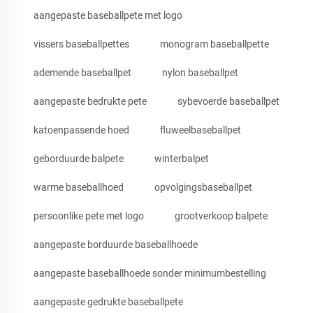
aangepaste baseballpete met logo
vissers baseballpettes
monogram baseballpette
ademende baseballpet
nylon baseballpet
aangepaste bedrukte pete
sybevoerde baseballpet
katoenpassende hoed
fluweelbaseballpet
geborduurde balpete
winterbalpet
warme baseballhoed
opvolgingsbaseballpet
persoonlike pete met logo
grootverkoop balpete
aangepaste borduurde baseballhoede
aangepaste baseballhoede sonder minimumbestelling
aangepaste gedrukte baseballpete