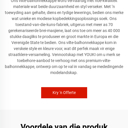
Ons vilte-balhonnekkappe word vervaardig met hoë-kwaliteit
materiale wat beide duurzaamheid en styl verseker. Met ’n
toewyding aan gehalte, diens en tydige lewerings, bedien ons merke
wat unieke en modiese kopbedekkingsoplossings soek. Ons
toestand-van-die-kuns-fabriek, uitgerus met meer as 70
gerekenariseerde brei-masjiene, laat ons toe om meer as 40 000
stukke daagliks te produseer en groot markte in Europa en die
Verenigde State te bedien. Ons vilte-balhonnekkappe kom in
verskeie style en kleure voor, wat dit perfek maak vir enige
straatklere-versameling. Vennootskap met YOUKI om u merk se
toebehore-aanbod te verhoog met ons premium-vilte-
balhonnekkappe, ontwerp om op te val in vandag se mededingende
modelandskap.
Kry 'n Offerte
Voordele van die produk