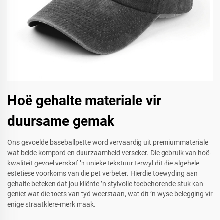
Hoë gehalte materiale vir
duursame gemak
Ons gevoelde baseballpette word vervaardig uit premiummateriale
wat beide kompord en duurzaamheid verseker. Die gebruik van hoë-
kwaliteit gevoel verskaf ’n unieke tekstuur terwyl dit die algehele
estetiese voorkoms van die pet verbeter. Hierdie toewyding aan
gehalte beteken dat jou kliënte ’n stylvolle toebehorende stuk kan
geniet wat die toets van tyd weerstaan, wat dit ’n wyse belegging vir
enige straatklere-merk maak.