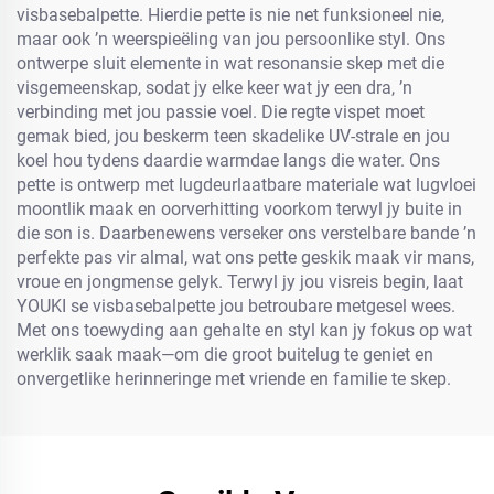
visbasebalpette. Hierdie pette is nie net funksioneel nie,
maar ook ’n weerspieëling van jou persoonlike styl. Ons
ontwerpe sluit elemente in wat resonansie skep met die
visgemeenskap, sodat jy elke keer wat jy een dra, ’n
verbinding met jou passie voel. Die regte vispet moet
gemak bied, jou beskerm teen skadelike UV-strale en jou
koel hou tydens daardie warmdae langs die water. Ons
pette is ontwerp met lugdeurlaatbare materiale wat lugvloei
moontlik maak en oorverhitting voorkom terwyl jy buite in
die son is. Daarbenewens verseker ons verstelbare bande ’n
perfekte pas vir almal, wat ons pette geskik maak vir mans,
vroue en jongmense gelyk. Terwyl jy jou visreis begin, laat
YOUKI se visbasebalpette jou betroubare metgesel wees.
Met ons toewyding aan gehalte en styl kan jy fokus op wat
werklik saak maak—om die groot buitelug te geniet en
onvergetlike herinneringe met vriende en familie te skep.