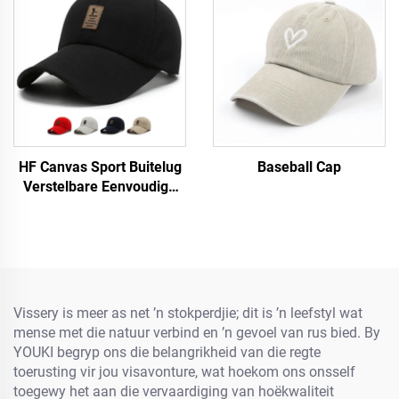
HF Canvas Sport Buitelug
Baseball Cap
Verstelbare Eenvoudige
Mans Vroue Baseball Pet
Met Fluorescerende Etiket
Vissery is meer as net ’n stokperdjie; dit is ’n leefstyl wat
mense met die natuur verbind en ’n gevoel van rus bied. By
YOUKI begryp ons die belangrikheid van die regte
toerusting vir jou visavonture, wat hoekom ons onsself
toegewy het aan die vervaardiging van hoëkwaliteit