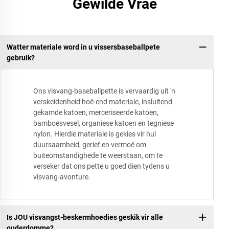
Gewilde Vrae
Watter materiale word in u vissersbaseballpete
gebruik?
Ons visvang-baseballpette is vervaardig uit 'n
verskeidenheid hoë-end materiale, insluitend
gekamde katoen, merceriseerde katoen,
bamboesvesel, organiese katoen en tegniese
nylon. Hierdie materiale is gekies vir hul
duursaamheid, gerief en vermoë om
buiteomstandighede te weerstaan, om te
verseker dat ons pette u goed dien tydens u
visvang-avonture.
Is JOU visvangst-beskermhoedies geskik vir alle
ouderdomme?