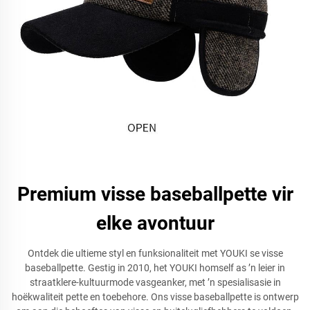
Premium visse baseballpette vir
elke avontuur
Ontdek die ultieme styl en funksionaliteit met YOUKI se visse
baseballpette. Gestig in 2010, het YOUKI homself as ’n leier in
straatklere-kultuurmode vasgeanker, met ’n spesialisasie in
hoëkwaliteit pette en toebehore. Ons visse baseballpette is ontwerp