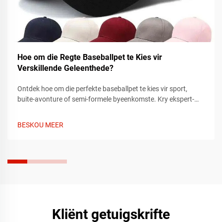
Hoe om die Regte Baseballpet te Kies vir
Verskillende Geleenthede?
Ontdek hoe om die perfekte baseballpet te kies vir sport,
buite-avonture of semi-formele byeenkomste. Kry ekspert-
tips oor pasvorm, materiaal en styl om by elke geleentheid te
pas. Vind vandag jou ideale pet.
BESKOU MEER
Kliënt getuigskrifte