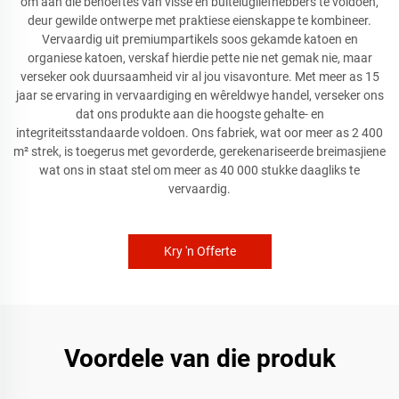
om aan die behoeftes van visse en buitelugliefhebbers te voldoen,
deur gewilde ontwerpe met praktiese eienskappe te kombineer.
Vervaardig uit premiumpartikels soos gekamde katoen en
organiese katoen, verskaf hierdie pette nie net gemak nie, maar
verseker ook duursaamheid vir al jou visavonture. Met meer as 15
jaar se ervaring in vervaardiging en wêreldwye handel, verseker ons
dat ons produkte aan die hoogste gehalte- en
integriteitsstandaarde voldoen. Ons fabriek, wat oor meer as 2 400
m² strek, is toegerus met gevorderde, gerekenariseerde breimasjiene
wat ons in staat stel om meer as 40 000 stukke daagliks te
vervaardig.
Kry 'n Offerte
Voordele van die produk