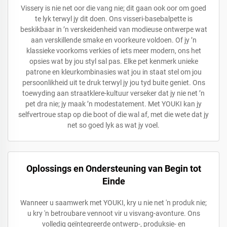
Vissery is nie net oor die vang nie; dit gaan ook oor om goed
te lyk terwyl jy dit doen. Ons visseri-basebalpette is
beskikbaar in ’n verskeidenheid van modieuse ontwerpe wat
aan verskillende smake en voorkeure voldoen. Of jy ’n
klassieke voorkoms verkies of iets meer modern, ons het
opsies wat by jou styl sal pas. Elke pet kenmerk unieke
patrone en kleurkombinasies wat jou in staat stel om jou
persoonlikheid uit te druk terwyl jy jou tyd buite geniet. Ons
toewyding aan straatklere-kultuur verseker dat jy nie net ’n
pet dra nie; jy maak ’n modestatement. Met YOUKI kan jy
selfvertroue stap op die boot of die wal af, met die wete dat jy
net so goed lyk as wat jy voel.
Oplossings en Ondersteuning van Begin tot
Einde
Wanneer u saamwerk met YOUKI, kry u nie net 'n produk nie;
u kry 'n betroubare vennoot vir u visvang-avonture. Ons
volledig geïntegreerde ontwerp-, produksie- en