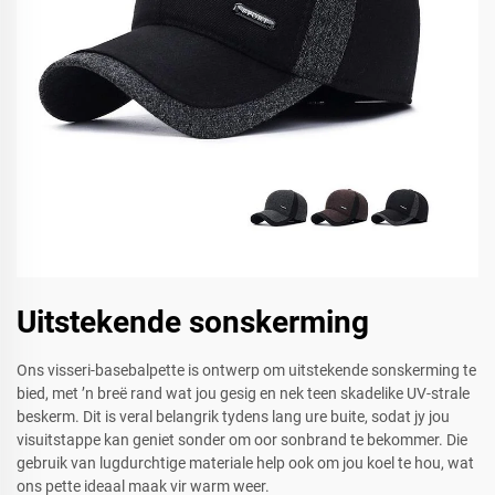
Uitstekende sonskerming
Ons visseri-basebalpette is ontwerp om uitstekende sonskerming te
bied, met ’n breë rand wat jou gesig en nek teen skadelike UV-strale
beskerm. Dit is veral belangrik tydens lang ure buite, sodat jy jou
visuitstappe kan geniet sonder om oor sonbrand te bekommer. Die
gebruik van lugdurchtige materiale help ook om jou koel te hou, wat
ons pette ideaal maak vir warm weer.