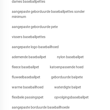
dames baseballpettes
aangepaste geborduurde baseballpettes sonder
minimum
aangepaste geborduurde pete
vissers baseballpettes
aangepaste logo-baseballhoed
ademende baseballpet
nylon baseballpet
fleece baseballpet
katoenpassende hoed
fluweelbaseballpet
geborduurde balpete
warme baseballhoed
waterdigte balpet
flexibele passingspet
opvolgingsbaseballpet
aangepaste borduurde baseballhoede