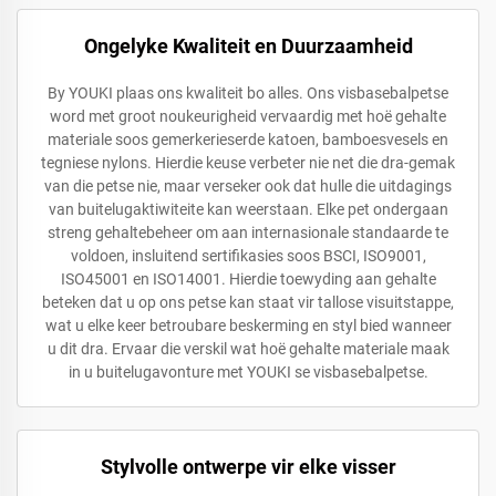
Ongelyke Kwaliteit en Duurzaamheid
By YOUKI plaas ons kwaliteit bo alles. Ons visbasebalpetse
word met groot noukeurigheid vervaardig met hoë gehalte
materiale soos gemerkerieserde katoen, bamboesvesels en
tegniese nylons. Hierdie keuse verbeter nie net die dra-gemak
van die petse nie, maar verseker ook dat hulle die uitdagings
van buitelugaktiwiteite kan weerstaan. Elke pet ondergaan
streng gehaltebeheer om aan internasionale standaarde te
voldoen, insluitend sertifikasies soos BSCI, ISO9001,
ISO45001 en ISO14001. Hierdie toewyding aan gehalte
beteken dat u op ons petse kan staat vir tallose visuitstappe,
wat u elke keer betroubare beskerming en styl bied wanneer
u dit dra. Ervaar die verskil wat hoë gehalte materiale maak
in u buitelugavonture met YOUKI se visbasebalpetse.
Stylvolle ontwerpe vir elke visser