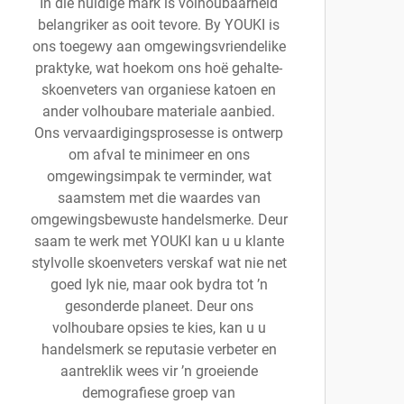
In die huidige mark is volhoubaarheid
belangriker as ooit tevore. By YOUKI is
ons toegewy aan omgewingsvriendelike
praktyke, wat hoekom ons hoë gehalte-
skoenveters van organiese katoen en
ander volhoubare materiale aanbied.
Ons vervaardigingsprosesse is ontwerp
om afval te minimeer en ons
omgewingsimpak te verminder, wat
saamstem met die waardes van
omgewingsbewuste handelsmerke. Deur
saam te werk met YOUKI kan u u klante
stylvolle skoenveters verskaf wat nie net
goed lyk nie, maar ook bydra tot ’n
gesonderde planeet. Deur ons
volhoubare opsies te kies, kan u u
handelsmerk se reputasie verbeter en
aantreklik wees vir ’n groeiende
demografiese groep van