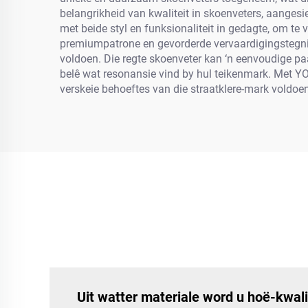
belangrikheid van kwaliteit in skoenveters, aanges
met beide styl en funksionaliteit in gedagte, om te 
premiumpatrone en gevorderde vervaardigingstegniek
voldoen. Die regte skoenveter kan ‘n eenvoudige pa
belê wat resonansie vind by hul teikenmark. Met YO
verskeie behoeftes van die straatklere-mark voldoen
Uit watter materiale word u hoë-kwal