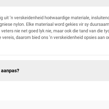
ig uit ’n verskeidenheid hoëwaardige materiale, insluite
niese nylon. Elke materiaal word gekies vir sy duursaam
veters nie net goed lyk nie, maar ook die tand van die ty
le vereis, daarom bied ons ’n verskeidenheid opsies aan 
k aanpas?