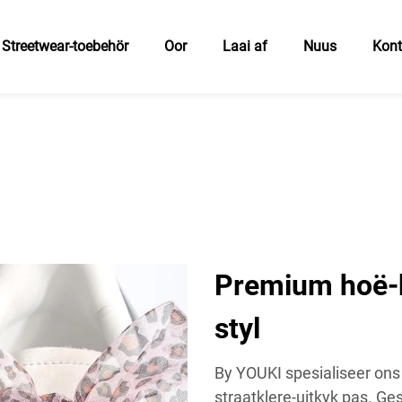
Streetwear-toebehör
Oor
Laai af
Nuus
Kon
Premium hoë-kw
styl
By YOUKI spesialiseer ons
straatklere-uitkyk pas. Ges