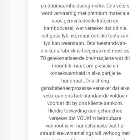
en duursaamheidsoogmerke. Ons veters
word vervaardig met premium materiale
soos gemerkeriesde katoen en
bamboovesel, wat verseker dat dit nie
net goed lyk nie, maar ook die toets van
tyd kan weerstaan. Ons toestand-van-
die-kuns-fabriek is toegerus met meer as
70 gerekenariseerde breimasjiene wat dit
moontlik maak om presisie en
konsekwentheid in elke partjie te
handhaaf. Ons streng
gehaltebeheerprosesse verseker dat elke
veter aan ons hoë standaarde voldoen
voordat dit by ons kliënte aankom.
Hierdie toewyding aan gehouehou
verseker dat YOUKI ‘n betroubare
vennoot is vir handelsmerke wat hul
straatklere-versamelings wil verhoog met