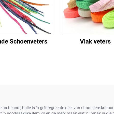
de Schoenveters
Vlak veters
e toebehore; hulle is ‘n geïntegreerde deel van straatklere-kultu
 ‘n noodsaaklike item vir enige merk maak wat ‘n impak in die 