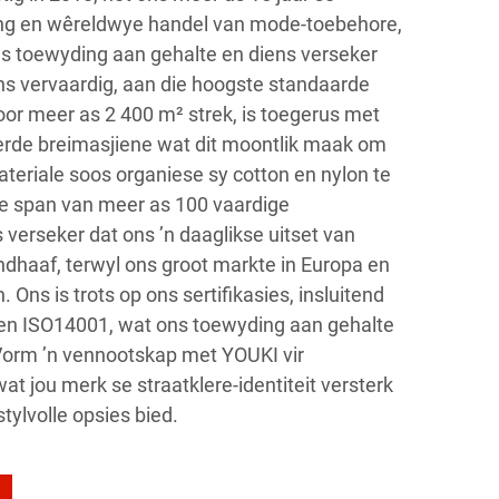
ging en wêreldwye handel van mode-toebehore,
ns toewyding aan gehalte en diens verseker
ns vervaardig, aan die hoogste standaarde
oor meer as 2 400 m² strek, is toegerus met
erde breimasjiene wat dit moontlik maak om
teriale soos organiese sy cotton en nylon te
e span van meer as 100 vaardige
verseker dat ons ’n daaglikse uitset van
dhaaf, terwyl ons groot markte in Europa en
 Ons is trots op ons sertifikasies, insluitend
en ISO14001, wat ons toewyding aan gehalte
 Vorm ’n vennootskap met YOUKI vir
 jou merk se straatklere-identiteit versterk
stylvolle opsies bied.