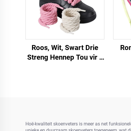
Roos, Wit, Swart Drie
Ron
Streng Hennep Tou vir a
F/A J Sneakers 8 mm
Dikker Schoenveters
Rond Tou
Hoë-kwaliteit skoenveters is meer as net funksionel
unieke en duurzaam skoenveters toegeneem, wat dit