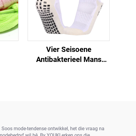
Vier Seisoene
Antibakterieel Mans
Sport Opleiding Sokkies
Middel-Tube
Selfklevende Sokker
Sokke Nie-skuim
Handdoek Bodem Verdik
ur. Soos mode-tendense ontwikkel, het die vraag na
modebedryf wil hê. By YOUKI erken ons die