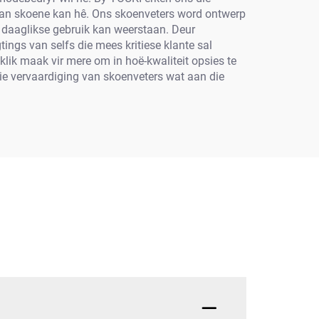
 van skoene kan hê. Ons skoenveters word ontwerp
an daaglikse gebruik kan weerstaan. Deur
ngs van selfs die mees kritiese klante sal
lik maak vir mere om in hoë-kwaliteit opsies te
ie vervaardiging van skoenveters wat aan die