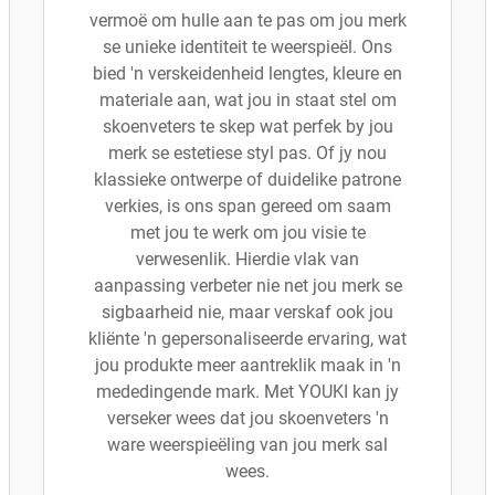
vermoë om hulle aan te pas om jou merk
se unieke identiteit te weerspieël. Ons
bied 'n verskeidenheid lengtes, kleure en
materiale aan, wat jou in staat stel om
skoenveters te skep wat perfek by jou
merk se estetiese styl pas. Of jy nou
klassieke ontwerpe of duidelike patrone
verkies, is ons span gereed om saam
met jou te werk om jou visie te
verwesenlik. Hierdie vlak van
aanpassing verbeter nie net jou merk se
sigbaarheid nie, maar verskaf ook jou
kliënte 'n gepersonaliseerde ervaring, wat
jou produkte meer aantreklik maak in 'n
mededingende mark. Met YOUKI kan jy
verseker wees dat jou skoenveters 'n
ware weerspieëling van jou merk sal
wees.