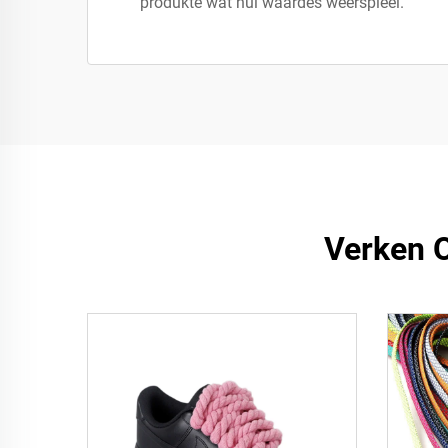
produkte wat hul waardes weerspieël.
Verken O