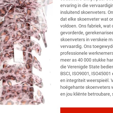
ervaring in die vervaardi
insluitend skoenveters. O
dat elke skoenveter wat o
voldoen. Ons fabriek, wat 
gevorderde, gerekenarise
skoenveters in verskeie ma
vervaardig. Ons toegewyd
professionele werknemers 
meer as 40 000 stukke han
die Verenigde State bedien.
BSCI, ISO9001, ISO45001 
en integriteit weerspieël.
hoëgehante skoenveters wat
en jou kliënte betroubare, 