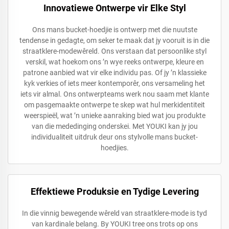
Innovatiewe Ontwerpe vir Elke Styl
Ons mans bucket-hoedjie is ontwerp met die nuutste
tendense in gedagte, om seker te maak dat jy vooruit is in die
straatklere-modewêreld. Ons verstaan dat persoonlike styl
verskil, wat hoekom ons ’n wye reeks ontwerpe, kleure en
patrone aanbied wat vir elke individu pas. Of jy ’n klassieke
kyk verkies of iets meer kontemporêr, ons versameling het
iets vir almal. Ons ontwerpteams werk nou saam met klante
om pasgemaakte ontwerpe te skep wat hul merkidentiteit
weerspieël, wat ’n unieke aanraking bied wat jou produkte
van die mededinging onderskei. Met YOUKI kan jy jou
individualiteit uitdruk deur ons stylvolle mans bucket-
hoedjies.
Effektiewe Produksie en Tydige Levering
In die vinnig bewegende wêreld van straatklere-mode is tyd
van kardinale belang. By YOUKI tree ons trots op ons