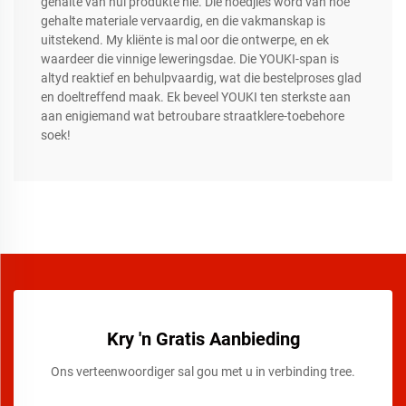
gehalte van hul produkte nie. Die hoedjies word van hoë
gehalte materiale vervaardig, en die vakmanskap is
uitstekend. My kliënte is mal oor die ontwerpe, en ek
waardeer die vinnige leweringsdae. Die YOUKI-span is
altyd reaktief en behulpvaardig, wat die bestelproses glad
en doeltreffend maak. Ek beveel YOUKI ten sterkste aan
aan enigiemand wat betroubare straatklere-toebehore
soek!
Kry 'n Gratis Aanbieding
Ons verteenwoordiger sal gou met u in verbinding tree.