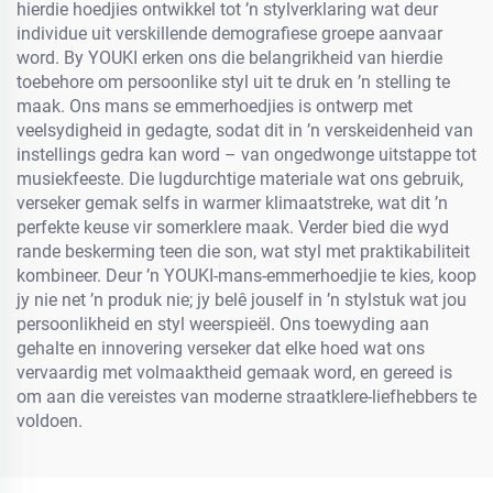
hierdie hoedjies ontwikkel tot ’n stylverklaring wat deur
individue uit verskillende demografiese groepe aanvaar
word. By YOUKI erken ons die belangrikheid van hierdie
toebehore om persoonlike styl uit te druk en ’n stelling te
maak. Ons mans se emmerhoedjies is ontwerp met
veelsydigheid in gedagte, sodat dit in ’n verskeidenheid van
instellings gedra kan word – van ongedwonge uitstappe tot
musiekfeeste. Die lugdurchtige materiale wat ons gebruik,
verseker gemak selfs in warmer klimaatstreke, wat dit ’n
perfekte keuse vir somerklere maak. Verder bied die wyd
rande beskerming teen die son, wat styl met praktikabiliteit
kombineer. Deur ’n YOUKI-mans-emmerhoedjie te kies, koop
jy nie net ’n produk nie; jy belê jouself in ’n stylstuk wat jou
persoonlikheid en styl weerspieël. Ons toewyding aan
gehalte en innovering verseker dat elke hoed wat ons
vervaardig met volmaaktheid gemaak word, en gereed is
om aan die vereistes van moderne straatklere-liefhebbers te
voldoen.