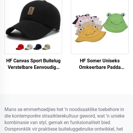
HF Canvas Sport Buitelug
HF Somer Uniseks
Verstelbare Eenvoudige
Omkeerbare Padda
Mans Vroue Baseball Pet
Bakspens Pet Kap
Met Fluorescerende Etiket
Grappige Katoen Stof Met
Visier vir Buitelug vir
Volwassenes en Kinders
Mans se emmerhoedjies het ’n noodsaaklike toebehore in
die kontemporêre straatklerekultuur geword, wat ’n unieke
kombinasie van styl, gemak en funksionaliteit bied.
Oorspronklik vir praktiese buiteluggebruike ontwikkel, het