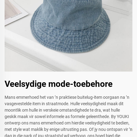
Veelsydige mode-toebehore
Mans emmerhoed het van ’n praktiese buitelug-item oorgaan na ’n
vasgevestelde item in straatmode. Hulle veelsydigheid maak dit
moontlik om hulle in verskeie omstandighede te dra, wat hulle
geskik maak vir sowel informele as formele geleenthede. By YOUKI
ontwerp ons mans emmerhoed om hierdie veelsydigheid te bedien,
met style wat maklik by enige uitrusting pas. Of jy nou ontspan vir ’n
dag in die park of jou straatstyl wil verhoog, ons hoed bied die