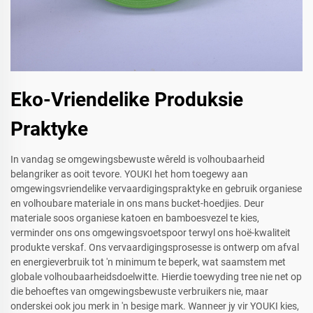
Eko-Vriendelike Produksie
Praktyke
In vandag se omgewingsbewuste wêreld is volhoubaarheid
belangriker as ooit tevore. YOUKI het hom toegewy aan
omgewingsvriendelike vervaardigingspraktyke en gebruik organiese
en volhoubare materiale in ons mans bucket-hoedjies. Deur
materiale soos organiese katoen en bamboesvezel te kies,
verminder ons ons omgewingsvoetspoor terwyl ons hoë-kwaliteit
produkte verskaf. Ons vervaardigingsprosesse is ontwerp om afval
en energieverbruik tot 'n minimum te beperk, wat saamstem met
globale volhoubaarheidsdoelwitte. Hierdie toewyding tree nie net op
die behoeftes van omgewingsbewuste verbruikers nie, maar
onderskei ook jou merk in 'n besige mark. Wanneer jy vir YOUKI kies,