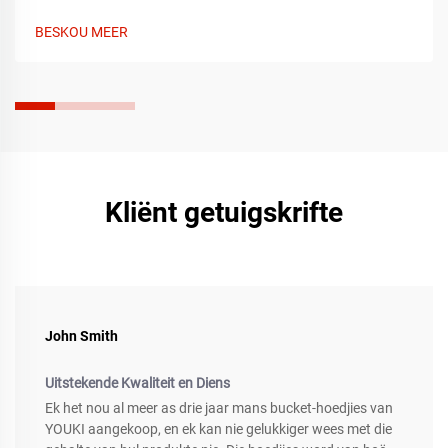
tips oor pasvorm, materiaal en styl om by elke geleentheid te
pas. Vind vandag jou ideale pet.
BESKOU MEER
Kliënt getuigskrifte
John Smith
Uitstekende Kwaliteit en Diens
Ek het nou al meer as drie jaar mans bucket-hoedjies van
YOUKI aangekoop, en ek kan nie gelukkiger wees met die