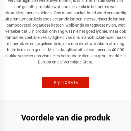
vervaardiging en wêreldwye handel, is ons trots op die lewer van
hoë gehalte produkte wat aan die verskeie behoeftes van
straatklere-merke voldoen. Ons mans-bucket-hoed word vervaardig
uit premiumpartikels soos gekamde katoen, merseuriseerde katoen,
bamboovesel, organiese katoen, wolblends en tegniese nylon, wat
verseker dat u 'n produk ontvang wat nie net goed lyk nie, maar ook
fantasties voel. Die veelsydigheid van ons mans-bucket-hoed maak
dit perfek vir enige geleentheid, of u nou die strate inkom of 'n dag
buite in die son geniet. Met 'n daaglikse uitset van meer as 40 000
stukke verseker ons vinnige en betroubare diens na groot markte in
Europa en die Verenigde State.
Kry 'n Offerte
Voordele van die produk