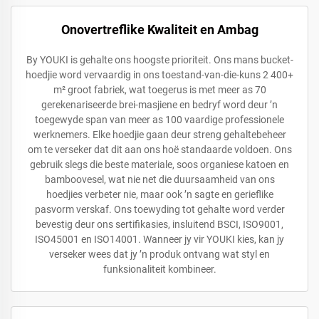
Onovertreflike Kwaliteit en Ambag
By YOUKI is gehalte ons hoogste prioriteit. Ons mans bucket-
hoedjie word vervaardig in ons toestand-van-die-kuns 2 400+
m² groot fabriek, wat toegerus is met meer as 70
gerekenariseerde brei-masjiene en bedryf word deur ’n
toegewyde span van meer as 100 vaardige professionele
werknemers. Elke hoedjie gaan deur streng gehaltebeheer
om te verseker dat dit aan ons hoë standaarde voldoen. Ons
gebruik slegs die beste materiale, soos organiese katoen en
bamboovesel, wat nie net die duursaamheid van ons
hoedjies verbeter nie, maar ook ’n sagte en gerieflike
pasvorm verskaf. Ons toewyding tot gehalte word verder
bevestig deur ons sertifikasies, insluitend BSCI, ISO9001,
ISO45001 en ISO14001. Wanneer jy vir YOUKI kies, kan jy
verseker wees dat jy ’n produk ontvang wat styl en
funksionaliteit kombineer.