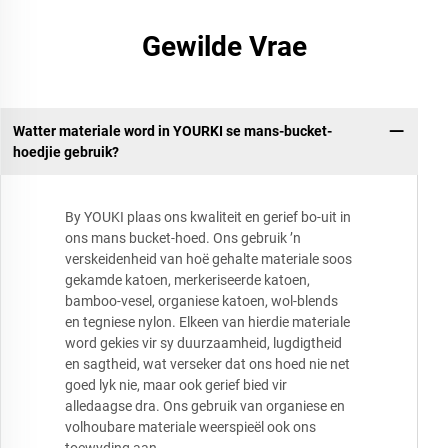
Gewilde Vrae
Watter materiale word in YOURKI se mans-bucket-
hoedjie gebruik?
By YOUKI plaas ons kwaliteit en gerief bo-uit in
ons mans bucket-hoed. Ons gebruik ’n
verskeidenheid van hoë gehalte materiale soos
gekamde katoen, merkeriseerde katoen,
bamboo-vesel, organiese katoen, wol-blends
en tegniese nylon. Elkeen van hierdie materiale
word gekies vir sy duurzaamheid, lugdigtheid
en sagtheid, wat verseker dat ons hoed nie net
goed lyk nie, maar ook gerief bied vir
alledaagse dra. Ons gebruik van organiese en
volhoubare materiale weerspieël ook ons