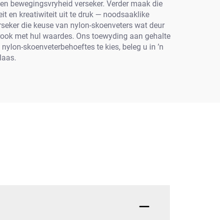
 en bewegingsvryheid verseker. Verder maak die
t en kreatiwiteit uit te druk — noodsaaklike
rseker die keuse van nylon-skoenveters wat deur
trook met hul waardes. Ons toewyding aan gehalte
 nylon-skoenveterbehoeftes te kies, beleg u in ’n
laas.