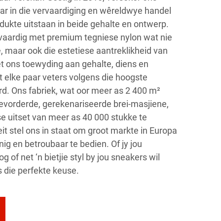
aar in die vervaardiging en wêreldwye handel
dukte uitstaan in beide gehalte en ontwerp.
vaardig met premium tegniese nylon wat nie
, maar ook die estetiese aantreklikheid van
t ons toewyding aan gehalte, diens en
 elke paar veters volgens die hoogste
d. Ons fabriek, wat oor meer as 2 400 m²
gevorderde, gerekenariseerde brei-masjiene,
se uitset van meer as 40 000 stukke te
it stel ons in staat om groot markte in Europa
nig en betroubaar te bedien. Of jy jou
g of net ‘n bietjie styl by jou sneakers wil
s die perfekte keuse.