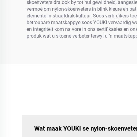
skoenveters dra ook by tot hul gewildheid, aanges
vermoë om nylon-skoenveters in blink kleure en patr
elemente in straatdrak-kultuur. Soos verbruikers t
betroubare maatskappye soos YOUKI vervaardig word
en integriteit kom na vore in ons sertifikasies en o
produk wat u skoene verbeter terwyl u ’n maatskap
Wat maak YOUKI se nylon-skoenveter