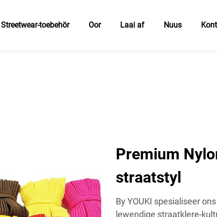
Streetwear-toebehör
Oor
Laai af
Nuus
Kon
Premium Nylon
straatstyl
By YOUKI spesialiseer ons 
lewendige straatklere-kult