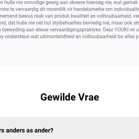
ien hulle nie onnodige gewig aan skoene toevoeg nie, wat gemak
one te vervaardig dit moontlik vir handelsmerke om individualitei
oenemend bewus raak van produk kwaliteit en volhoubaarheid, ve
, dat hulle nie net hul stylbehoeftes bevredig nie, maar ook s
ns toewyding aan etiese vervaardigingspraktyke. Deur YOUKI vir u
py ondersteun wat uitmuntendheid en volhoubaarheid bo alles p
Gewilde Vrae
s anders as ander?