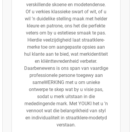
verskillende skoene en modetendense.
Of u verkies klassieke swart of wit, of u
wil ’n duidelike stelling maak met helder
kleure en patrone, ons het die perfekte
veters om by u estetiese smaak te pas.
Hierdie veelzijdigheid laat straatklere-
merke toe om aangepaste opsies aan
hul klante aan te bied, wat merkidentiteit
en kliënttevredenheid verbeter.
Daarbenewens is ons span van vaardige
professionele persone toegewy aan
sameWERKING met u om unieke
ontwerpe te skep wat by u visie pas,
sodat u merk uitstaan in die
mededingende mark. Met YOUKI het u ’n
vennoot wat die belangrikheid van styl
en individualiteit in straatklere-modetyd
verstaan.