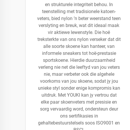
en strukturele integriteit behou. In
teenstelling met tradisionele katoen-
veters, bied nylon ’n beter weerstand teen
verslyting en breuk, wat dit ideaal maak
vir aktiewe lewenstyle. Die hoë
treksterkte van ons nylon verseker dat dit
alle soorte skoene kan hanteer, van
informele sneakers tot hoë-prestasie
sportskoene. Hierdie duurzaamheid
verleng nie net die leeftyd van jou veters
nie, maar verbeter ook die algehele
voorkoms van jou skoene, sodat jy jou
unieke styl sonder enige kompromis kan
uitdruk. Met YOUKI kan jy vertrou dat
elke paar skoenveters met presisie en
sorg vervaardig word, ondersteun deur
ons sertifikasies in
gehaltebestuurstelsels soos ISO9001 en
BSCI.