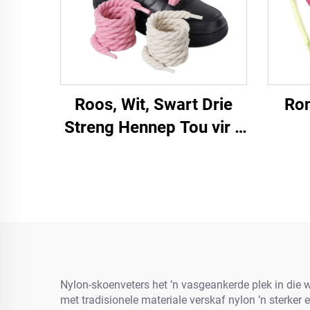
Roos, Wit, Swart Drie
Ron
Streng Hennep Tou vir a
F/A J Sneakers 8 mm
Dikker Schoenveters
Rond Tou
Nylon-skoenveters het ’n vasgeankerde plek in die 
met tradisionele materiale verskaf nylon ’n sterker e