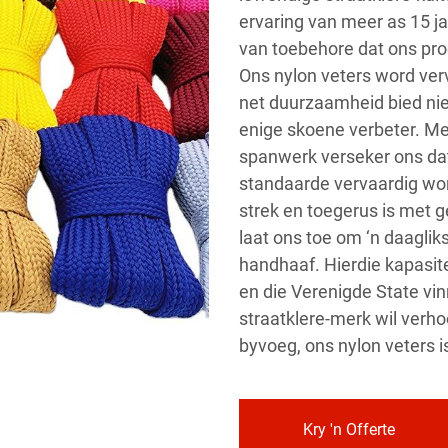
ervaring van meer as 15 j
van toebehore dat ons pro
Ons nylon veters word ver
net duurzaamheid bied nie
enige skoene verbeter. Me
spanwerk verseker ons dat
standaarde vervaardig wor
strek en toegerus is met 
laat ons toe om ‘n daaglik
handhaaf. Hierdie kapasite
en die Verenigde State vin
straatklere-merk wil verhoo
byvoeg, ons nylon veters i
Kry 'n Offerte