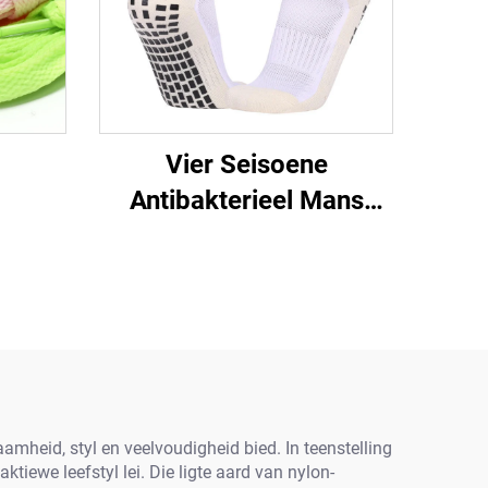
Vier Seisoene
Antibakterieel Mans
Sport Opleiding Sokkies
Middel-Tube
Selfklevende Sokker
Sokke Nie-skuim
Handdoek Bodem Verdik
mheid, styl en veelvoudigheid bied. In teenstelling
ktiewe leefstyl lei. Die ligte aard van nylon-