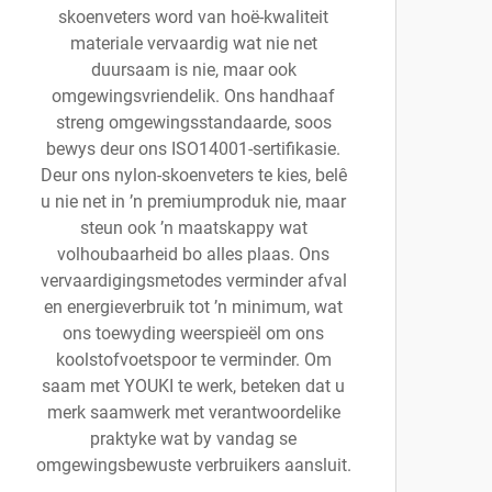
skoenveters word van hoë-kwaliteit
materiale vervaardig wat nie net
duursaam is nie, maar ook
omgewingsvriendelik. Ons handhaaf
streng omgewingsstandaarde, soos
bewys deur ons ISO14001-sertifikasie.
Deur ons nylon-skoenveters te kies, belê
u nie net in ’n premiumproduk nie, maar
steun ook ’n maatskappy wat
volhoubaarheid bo alles plaas. Ons
vervaardigingsmetodes verminder afval
en energieverbruik tot ’n minimum, wat
ons toewyding weerspieël om ons
koolstofvoetspoor te verminder. Om
saam met YOUKI te werk, beteken dat u
merk saamwerk met verantwoordelike
praktyke wat by vandag se
omgewingsbewuste verbruikers aansluit.