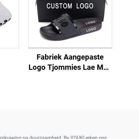
Fabriek Aangepaste
Logo Tjommies Lae Moq
Rubber Sandoels Mans
Nuwe Tendens Sandoel
Aanpassing Pvc
Strandplakkies Uniseks
verskuiwing na duurzaamheid. By YOUKI erken ons