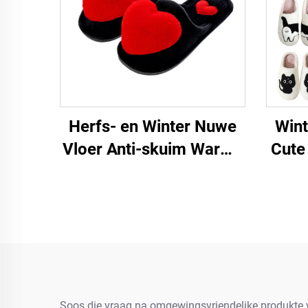
Herfs- en Winter Nuwe
Win
Vloer Anti-skuim Warme
Cute
Vroue Se Groot Liefde
Ka
Tekenprent Hart Huis
De
slofies vir Vroue
S
Dach
Soos die vraag na omgewingsvriendelike produkte 