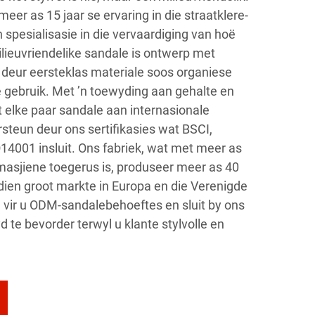
eer as 15 jaar se ervaring in die straatklere-
spesialisasie in die vervaardiging van hoë
lieuvriendelike sandale is ontwerp met
deur eersteklas materiale soos organiese
gebruik. Met ’n toewyding aan gehalte en
at elke paar sandale aan internasionale
steun deur ons sertifikasies wat BSCI,
4001 insluit. Ons fabriek, wat met meer as
masjiene toegerus is, produseer meer as 40
dien groot markte in Europa en die Verenigde
vir u ODM-sandalebehoeftes en sluit by ons
e bevorder terwyl u klante stylvolle en