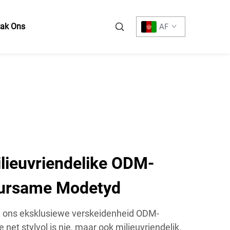
tak Ons
AF
lieuvriendelike ODM-
uursame Modetyd
 u ons eksklusiewe verskeidenheid ODM-
e net stylvol is nie, maar ook milieuvriendelik.