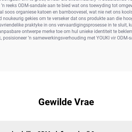
 om ’n reeks ODM-sandale aan te bied wat ons toewyding tot omg
l soos organiese katoen en bamboovesel, wat nie net ons kools
d noukeurig gekies om te verseker dat ons produkte aan die hoo
riendelike praktyke in ons vervaardigingsprosesse in te sluit, k
 aanpasbare ontwerpe merke toe om hul unieke identiteit te bekl
, posisioneer ’n samewerkingsverhouding met YOUKI vir ODM-sand
Gewilde Vrae