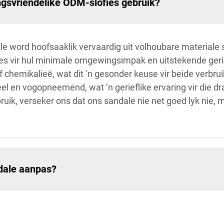
ngsvriendelike ODM-slofies gebruik?
word hoofsaaklik vervaardig uit volhoubare materiale 
ies vir hul minimale omgewingsimpak en uitstekende ger
 chemikalieë, wat dit ’n gesonder keuse vir beide verbru
l en vogopneemend, wat ’n gerieflike ervaring vir die dra
uik, verseker ons dat ons sandale nie net goed lyk nie, 
dale aanpas?