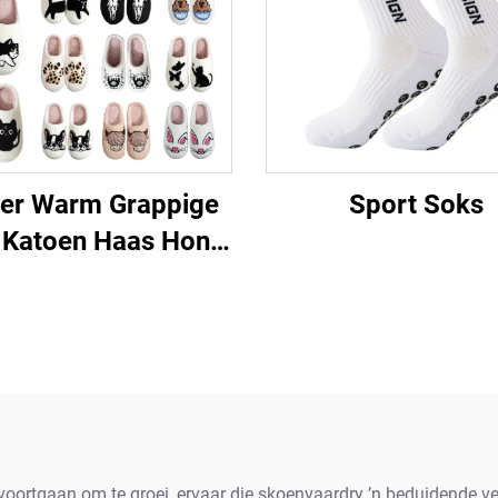
ter Warm Grappige
Sport Soks
 Katoen Haas Hond
t Skilpad Luiperd
mu Swart Gesig
chaap Capibara
shund Dier Patrone
Slofies
voortgaan om te groei, ervaar die skoenvaardry ’n beduidende 