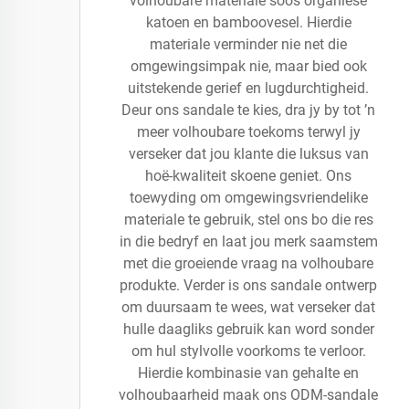
volhoubare materiale soos organiese
katoen en bamboovesel. Hierdie
materiale verminder nie net die
omgewingsimpak nie, maar bied ook
uitstekende gerief en lugdurchtigheid.
Deur ons sandale te kies, dra jy by tot ’n
meer volhoubare toekoms terwyl jy
verseker dat jou klante die luksus van
hoë-kwaliteit skoene geniet. Ons
toewyding om omgewingsvriendelike
materiale te gebruik, stel ons bo die res
in die bedryf en laat jou merk saamstem
met die groeiende vraag na volhoubare
produkte. Verder is ons sandale ontwerp
om duursaam te wees, wat verseker dat
hulle daagliks gebruik kan word sonder
om hul stylvolle voorkoms te verloor.
Hierdie kombinasie van gehalte en
volhoubaarheid maak ons ODM-sandale