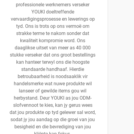
professionele werknemers verseker
YOUKI doeltreffende
vervaardigingsprosesse en lewerings op
tyd. Ons is trots op ons vermoë om
strakke terme te nakom sonder dat
kwaliteit kompromie word. Ons
daaglikse uitset van meer as 40 000
stukke verseker dat ons groot bestellings
kan hanteer terwyl ons die hoogste
standaarde handhaaf. Hierdie
betroubaarheid is noodsaaklik vir
handelsmerke wat nuwe produkte wil
lanseer of gewilde items gou wil
herbystand. Deur YOUKI as jou ODM-
slofvennoot te kies, kan jy gerus wees
dat jou produkte op tyd gelewer sal word,
sodat jy jou aandag op die groei van jou
besigheid en die bevrediging van jou
kliënte kan fokus.