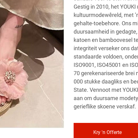
Gestig in 2010, het YOUKI m
kultuurmodewêreld, met ’n 
gehalte-toebehore. Ons mi
duursaamheid in gedagte, 
katoen en bamboovesel te 
integriteit verseker ons d
standaarde voldoen, onder
ISO9001, ISO45001 en ISO1
70 gerekenariseerde brei 
000 stukke daagliks en be
State. Vennoot met YOUKI 
aan om duursame modetyd t
gerieflike skoene verskaf.
Kry 'n Offerte