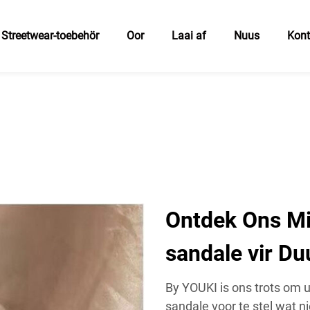
Streetwear-toebehör
Oor
Laai af
Nuus
Kon
Ontdek Ons Mi
sandale vir D
By YOUKI is ons trots om
sandale voor te stel wat ni