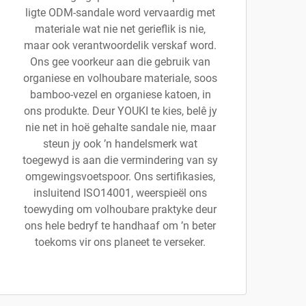
ligte ODM-sandale word vervaardig met
materiale wat nie net gerieflik is nie,
maar ook verantwoordelik verskaf word.
Ons gee voorkeur aan die gebruik van
organiese en volhoubare materiale, soos
bamboo-vezel en organiese katoen, in
ons produkte. Deur YOUKI te kies, belê jy
nie net in hoë gehalte sandale nie, maar
steun jy ook ’n handelsmerk wat
toegewyd is aan die vermindering van sy
omgewingsvoetspoor. Ons sertifikasies,
insluitend ISO14001, weerspieël ons
toewyding om volhoubare praktyke deur
ons hele bedryf te handhaaf om ’n beter
toekoms vir ons planeet te verseker.