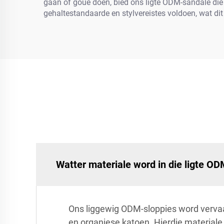
gaan of goue doen, bied ons ligte ODM-sandale die 
gehaltestandaarde en stylvereistes voldoen, wat dit
Watter materiale word in die ligte O
Ons liggewig ODM-sloppies word vervaa
en organiese katoen. Hierdie materiale 