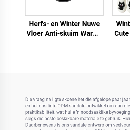
Herfs- en Winter Nuwe
Win
Vloer Anti-skuim Warme
Cute
Vroue Se Groot Liefde
Ka
Tekenprent Hart Huis
De
slofies vir Vroue
S
Dach
Die vraag na ligte skoene het die afgelope paar ja
en het ons ligte ODM-sandale ontwikkel om aan die 
praktikabiliteit, wat hulle ’n noodsaaklike byvoegi
slegs die beste beskikbare materiale te gebruik. Hie
Daarbenewens is ons sandale ontwerp om veelvoudig 