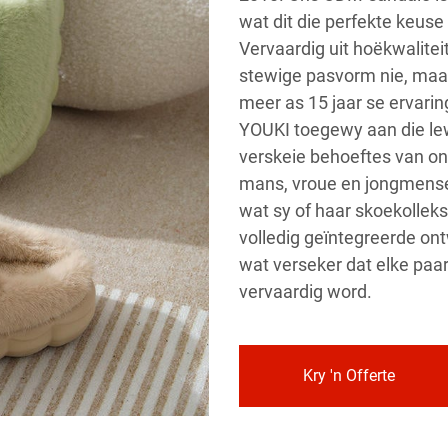
wat dit die perfekte keuse
Vervaardig uit hoëkwaliteit
stewige pasvorm nie, maa
meer as 15 jaar se ervarin
YOUKI toegewy aan die le
verskeie behoeftes van ons
mans, vroue en jongmense,
wat sy of haar skoekolleks
volledig geïntegreerde on
wat verseker dat elke paar
vervaardig word.
Kry 'n Offerte