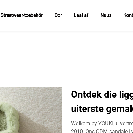
Streetwear-toebehör
Oor
Laai af
Nuus
Kon
Ontdek die li
uiterste gema
Welkom by YOUKI, u vertro
2010. Ons ODM-sandale is