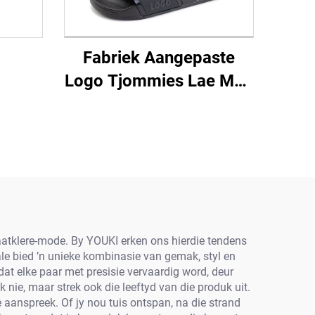
Fabriek Aangepaste
Logo Tjommies Lae Moq
Rubber Sandoels Mans
Nuwe Tendens Sandoel
Aanpassing Pvc
Strandplakkies Uniseks
raatklere-mode. By YOUKI erken ons hierdie tendens
le bied ’n unieke kombinasie van gemak, styl en
dat elke paar met presisie vervaardig word, deur
 nie, maar strek ook die leeftyd van die produk uit.
aanspreek. Of jy nou tuis ontspan, na die strand