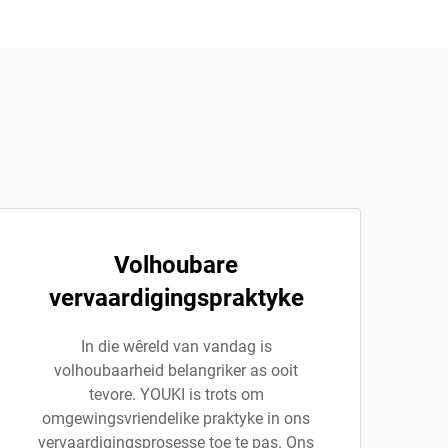
Volhoubare
vervaardigingspraktyke
In die wêreld van vandag is
volhoubaarheid belangriker as ooit
tevore. YOUKI is trots om
omgewingsvriendelike praktyke in ons
vervaardigingsprosesse toe te pas. Ons