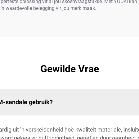
perfekte oplossing vir al jou skoenvraagstukke. Met YOUKI kan jy
 ’n waardevolle belegging vir jou merk maak.
Gewilde Vrae
DM-sandale gebruik?
rdig uit ’n verskeidenheid hoë-kwaliteit materiale, ins
word gekies vir hul lugdigtheid, gerief en duurzaamheid,