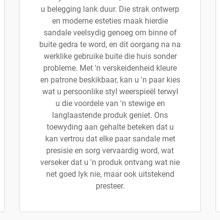
u belegging lank duur. Die strak ontwerp
en moderne esteties maak hierdie
sandale veelsydig genoeg om binne of
buite gedra te word, en dit oorgang na na
werklike gebruike buite die huis sonder
probleme. Met 'n verskeidenheid kleure
en patrone beskikbaar, kan u 'n paar kies
wat u persoonlike styl weerspieël terwyl
u die voordele van 'n stewige en
langlaastende produk geniet. Ons
toewyding aan gehalte beteken dat u
kan vertrou dat elke paar sandale met
presisie en sorg vervaardig word, wat
verseker dat u 'n produk ontvang wat nie
net goed lyk nie, maar ook uitstekend
presteer.