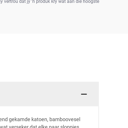
 vertrou dat jy ’n produk kry wat aan die hoogste
luitend gekamde katoen, bamboovesel
 wat verseker dat elke paar sloppies