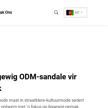
tak Ons
AF
ggewig ODM-sandale vir
k
ude maat in straatklere-kultuurmode sedert
 ontwerp met ’n fokus op liggewig-gemak,