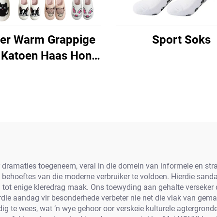
ter Warm Grappige
Sport Soks
 Katoen Haas Hond
t Skilpad Luiperd
mu Swart Gesig
chaap Capibara
shund Dier Patrone
Slofies
ar dramaties toegeneem, veral in die domein van informele en st
behoeftes van die moderne verbruiker te voldoen. Hierdie sanda
ng tot enige kleredrag maak. Ons toewyding aan gehalte verseker 
rdie aandag vir besonderhede verbeter nie net die vlak van gemak
te wees, wat ’n wye gehoor oor verskeie kulturele agtergronde 