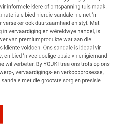
 vir informele klere of ontspanning tuis maak.
materiale bied hierdie sandale nie net ’n
r verseker ook duurzaamheid en styl. Met
g in vervaardiging en wêreldwye handel, is
wer van premiumprodukte wat aan die
 kliënte voldoen. Ons sandale is ideaal vir
 en bied ’n veeldoelige opsie vir enigiemand
ie wil verbeter. By YOUKI tree ons trots op ons
twerp-, vervaardigings- en verkoopprosesse,
 sandale met die grootste sorg en presisie