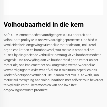
Volhoubaarheid in die kern
As 'n OEM-emmerhoedvervaardiger gee YOUKI prioriteit aan
volhoubare praktyke in ons vervaardigingsprosesse. Ons bied 'n
verskeidenheid omgewingsvriendelike materiale aan, insluitend
organiese katoen en bamboovesel, wat merke in staat stel om
hulself by die groeiende verbruiker-navraag vir volhoubare mode te
vergelyk. Ons toewyding aan volhoubaarheid gaan verder as net
materiale; ons implementeer ook omgewingsverantwoordelike
vervaardigingspraktyke wat afval tot 'n minimum beperk en ons
koolstofvoetspoor verminder. Deur saam met YOUKI te werk, kan
merke hul toewyding aan volhoubaarheid met selfvertroue bevorder
terwyl hulle verbruikers voorsien van hoë-kwaliteit,
omgewingsbewuste produkte.