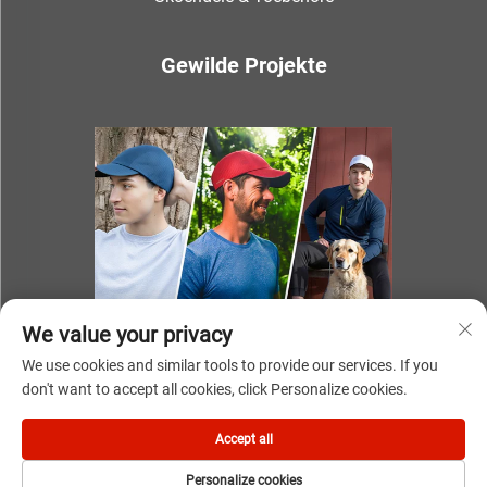
Gewilde Projekte
We value your privacy
We use cookies and similar tools to provide our services. If you
don't want to accept all cookies, click Personalize cookies.
Kopiereg © 2025 deur NINGBO YOUKI UNITE IMP & EXP
Accept all
CO.,LTD
Personalize cookies
Privatheidbeleid