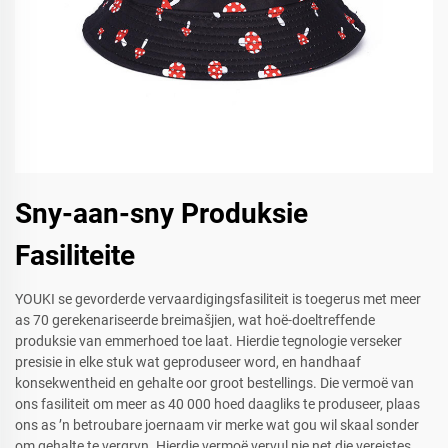
Sny-aan-sny Produksie
Fasiliteite
YOUKI se gevorderde vervaardigingsfasiliteit is toegerus met meer
as 70 gerekenariseerde breimašjien, wat hoë-doeltreffende
produksie van emmerhoed toe laat. Hierdie tegnologie verseker
presisie in elke stuk wat geproduseer word, en handhaaf
konsekwentheid en gehalte oor groot bestellings. Die vermoë van
ons fasiliteit om meer as 40 000 hoed daagliks te produseer, plaas
ons as ’n betroubare joernaam vir merke wat gou wil skaal sonder
om gehalte te vergryn. Hierdie vermoë vervul nie net die vereistes