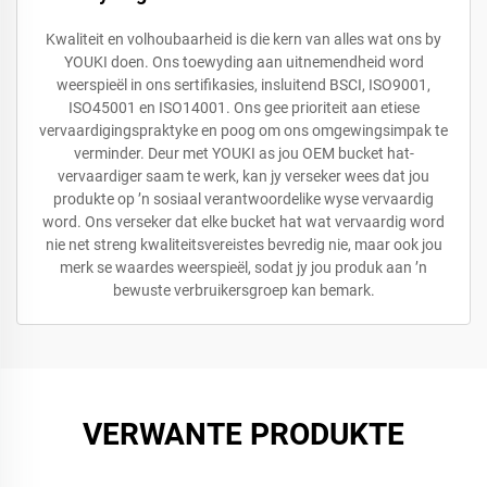
Kwaliteit en volhoubaarheid is die kern van alles wat ons by
YOUKI doen. Ons toewyding aan uitnemendheid word
weerspieël in ons sertifikasies, insluitend BSCI, ISO9001,
ISO45001 en ISO14001. Ons gee prioriteit aan etiese
vervaardigingspraktyke en poog om ons omgewingsimpak te
verminder. Deur met YOUKI as jou OEM bucket hat-
vervaardiger saam te werk, kan jy verseker wees dat jou
produkte op ’n sosiaal verantwoordelike wyse vervaardig
word. Ons verseker dat elke bucket hat wat vervaardig word
nie net streng kwaliteitsvereistes bevredig nie, maar ook jou
merk se waardes weerspieël, sodat jy jou produk aan ’n
bewuste verbruikersgroep kan bemark.
VERWANTE PRODUKTE