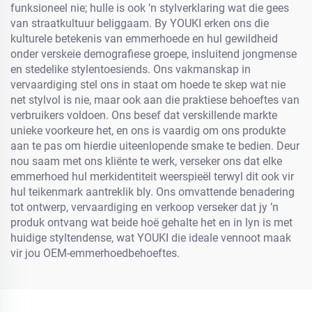
funksioneel nie; hulle is ook ’n stylverklaring wat die gees
van straatkultuur beliggaam. By YOUKI erken ons die
kulturele betekenis van emmerhoede en hul gewildheid
onder verskeie demografiese groepe, insluitend jongmense
en stedelike stylentoesiends. Ons vakmanskap in
vervaardiging stel ons in staat om hoede te skep wat nie
net stylvol is nie, maar ook aan die praktiese behoeftes van
verbruikers voldoen. Ons besef dat verskillende markte
unieke voorkeure het, en ons is vaardig om ons produkte
aan te pas om hierdie uiteenlopende smake te bedien. Deur
nou saam met ons kliënte te werk, verseker ons dat elke
emmerhoed hul merkidentiteit weerspieël terwyl dit ook vir
hul teikenmark aantreklik bly. Ons omvattende benadering
tot ontwerp, vervaardiging en verkoop verseker dat jy ’n
produk ontvang wat beide hoë gehalte het en in lyn is met
huidige styltendense, wat YOUKI die ideale vennoot maak
vir jou OEM-emmerhoedbehoeftes.