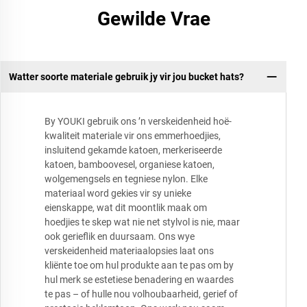
Gewilde Vrae
Watter soorte materiale gebruik jy vir jou bucket hats?
By YOUKI gebruik ons ’n verskeidenheid hoë-
kwaliteit materiale vir ons emmerhoedjies,
insluitend gekamde katoen, merkeriseerde
katoen, bamboovesel, organiese katoen,
wolgemengsels en tegniese nylon. Elke
materiaal word gekies vir sy unieke
eienskappe, wat dit moontlik maak om
hoedjies te skep wat nie net stylvol is nie, maar
ook gerieflik en duursaam. Ons wye
verskeidenheid materiaalopsies laat ons
kliënte toe om hul produkte aan te pas om by
hul merk se estetiese benadering en waardes
te pas – of hulle nou volhoubaarheid, gerief of