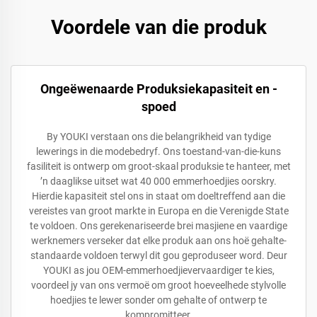
Voordele van die produk
Ongeëwenaarde Produksiekapasiteit en -
spoed
By YOUKI verstaan ons die belangrikheid van tydige
lewerings in die modebedryf. Ons toestand-van-die-kuns
fasiliteit is ontwerp om groot-skaal produksie te hanteer, met
’n daaglikse uitset wat 40 000 emmerhoedjies oorskry.
Hierdie kapasiteit stel ons in staat om doeltreffend aan die
vereistes van groot markte in Europa en die Verenigde State
te voldoen. Ons gerekenariseerde brei masjiene en vaardige
werknemers verseker dat elke produk aan ons hoë gehalte-
standaarde voldoen terwyl dit gou geproduseer word. Deur
YOUKI as jou OEM-emmerhoedjievervaardiger te kies,
voordeel jy van ons vermoë om groot hoeveelhede stylvolle
hoedjies te lewer sonder om gehalte of ontwerp te
kompromitteer.