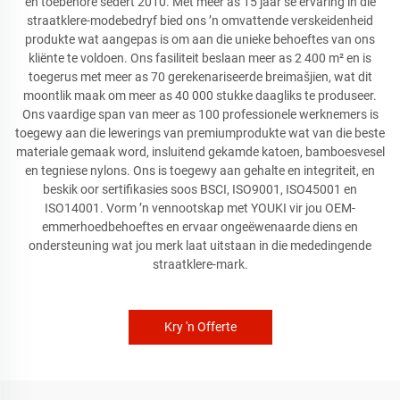
en toebehore sedert 2010. Met meer as 15 jaar se ervaring in die
straatklere-modebedryf bied ons ’n omvattende verskeidenheid
produkte wat aangepas is om aan die unieke behoeftes van ons
kliënte te voldoen. Ons fasiliteit beslaan meer as 2 400 m² en is
toegerus met meer as 70 gerekenariseerde breimašjien, wat dit
moontlik maak om meer as 40 000 stukke daagliks te produseer.
Ons vaardige span van meer as 100 professionele werknemers is
toegewy aan die lewerings van premiumprodukte wat van die beste
materiale gemaak word, insluitend gekamde katoen, bamboesvesel
en tegniese nylons. Ons is toegewy aan gehalte en integriteit, en
beskik oor sertifikasies soos BSCI, ISO9001, ISO45001 en
ISO14001. Vorm ’n vennootskap met YOUKI vir jou OEM-
emmerhoedbehoeftes en ervaar ongeëwenaarde diens en
ondersteuning wat jou merk laat uitstaan in die mededingende
straatklere-mark.
Kry 'n Offerte