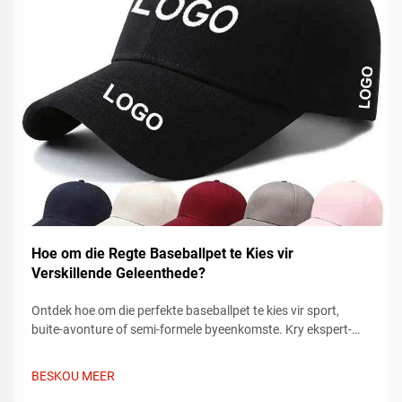
Hoe om die Regte Baseballpet te Kies vir
Verskillende Geleenthede?
Ontdek hoe om die perfekte baseballpet te kies vir sport,
buite-avonture of semi-formele byeenkomste. Kry ekspert-
tips oor pasvorm, materiaal en styl om by elke geleentheid te
pas. Vind vandag jou ideale pet.
BESKOU MEER