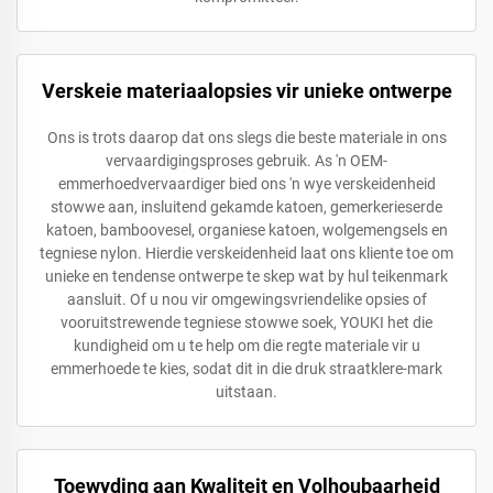
Verskeie materiaalopsies vir unieke ontwerpe
Ons is trots daarop dat ons slegs die beste materiale in ons
vervaardigingsproses gebruik. As 'n OEM-
emmerhoedvervaardiger bied ons 'n wye verskeidenheid
stowwe aan, insluitend gekamde katoen, gemerkerieserde
katoen, bamboovesel, organiese katoen, wolgemengsels en
tegniese nylon. Hierdie verskeidenheid laat ons kliente toe om
unieke en tendense ontwerpe te skep wat by hul teikenmark
aansluit. Of u nou vir omgewingsvriendelike opsies of
vooruitstrewende tegniese stowwe soek, YOUKI het die
kundigheid om u te help om die regte materiale vir u
emmerhoede te kies, sodat dit in die druk straatklere-mark
uitstaan.
Toewyding aan Kwaliteit en Volhoubaarheid