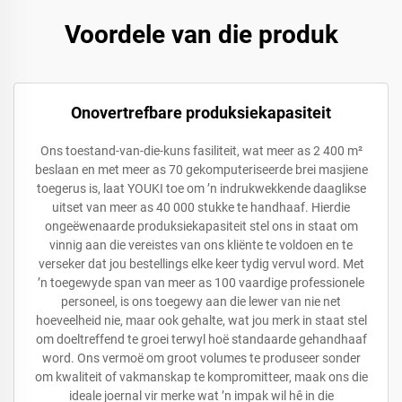
Voordele van die produk
Onovertrefbare produksiekapasiteit
Ons toestand-van-die-kuns fasiliteit, wat meer as 2 400 m²
beslaan en met meer as 70 gekomputeriseerde brei masjiene
toegerus is, laat YOUKI toe om ’n indrukwekkende daaglikse
uitset van meer as 40 000 stukke te handhaaf. Hierdie
ongeëwenaarde produksiekapasiteit stel ons in staat om
vinnig aan die vereistes van ons kliënte te voldoen en te
verseker dat jou bestellings elke keer tydig vervul word. Met
’n toegewyde span van meer as 100 vaardige professionele
personeel, is ons toegewy aan die lewer van nie net
hoeveelheid nie, maar ook gehalte, wat jou merk in staat stel
om doeltreffend te groei terwyl hoë standaarde gehandhaaf
word. Ons vermoë om groot volumes te produseer sonder
om kwaliteit of vakmanskap te kompromitteer, maak ons die
ideale joernal vir merke wat ’n impak wil hê in die