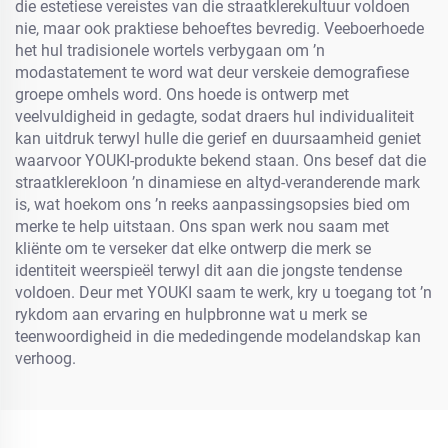
die estetiese vereistes van die straatklerekultuur voldoen
nie, maar ook praktiese behoeftes bevredig. Veeboerhoede
het hul tradisionele wortels verbygaan om ’n
modastatement te word wat deur verskeie demografiese
groepe omhels word. Ons hoede is ontwerp met
veelvuldigheid in gedagte, sodat draers hul individualiteit
kan uitdruk terwyl hulle die gerief en duursaamheid geniet
waarvoor YOUKI-produkte bekend staan. Ons besef dat die
straatklerekloon ’n dinamiese en altyd-veranderende mark
is, wat hoekom ons ’n reeks aanpassingsopsies bied om
merke te help uitstaan. Ons span werk nou saam met
kliënte om te verseker dat elke ontwerp die merk se
identiteit weerspieël terwyl dit aan die jongste tendense
voldoen. Deur met YOUKI saam te werk, kry u toegang tot ’n
rykdom aan ervaring en hulpbronne wat u merk se
teenwoordigheid in die mededingende modelandskap kan
verhoog.