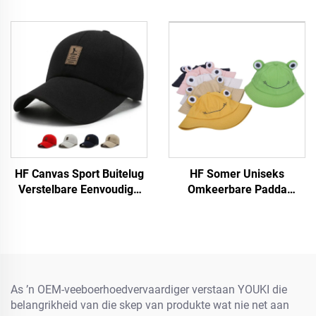
HF Canvas Sport Buitelug
HF Somer Uniseks
Verstelbare Eenvoudige
Omkeerbare Padda
Mans Vroue Baseball Pet
Bakspens Pet Kap
Met Fluorescerende Etiket
Grappige Katoen Stof Met
Visier vir Buitelug vir
Volwassenes en Kinders
As ’n OEM-veeboerhoedvervaardiger verstaan YOUKI die
belangrikheid van die skep van produkte wat nie net aan