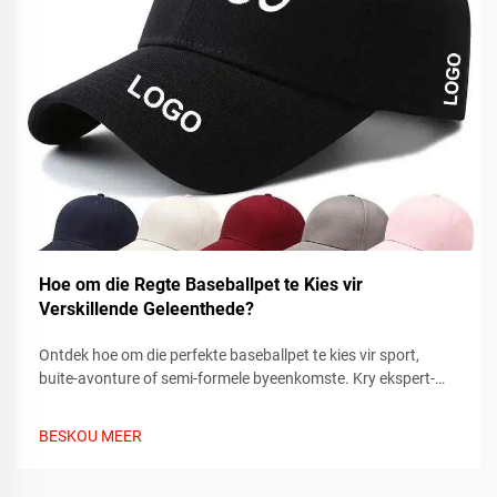
Hoe om die Regte Baseballpet te Kies vir
Verskillende Geleenthede?
Ontdek hoe om die perfekte baseballpet te kies vir sport,
buite-avonture of semi-formele byeenkomste. Kry ekspert-
tips oor pasvorm, materiaal en styl om by elke geleentheid te
pas. Vind vandag jou ideale pet.
BESKOU MEER