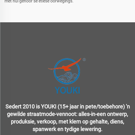
met hul gehoor se etiese oorwegings.
Sedert 2010 is YOUKI (15+ jaar in pete/toebehore) 'n
gewilde straatmode-vennoot: alles-in-een ontwerp,
produksie, verkoop, met klem op gehalte, diens,
spanwerk en tydige lewering.