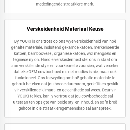
mededingende straatklere-mark.
Verskeidenheid Materiaal Keuse
By YOUKI is ons trots op ons wye verskeidenheid van hoë
gehalte materiale, insluitend gekamde katoen, merkeriseerde
katoen, bamboovesel, organiese katoen, wol mengsels en
tegniese nylon. Hierdie verskeidenheid stel ons in staat om
aan verskillende style en voorkeure te voorsien, wat verseker
dat elke OEM cowboehoed nie net modies is nie, maar ook
funksioneel. Ons toewyding om hoë gehalte materiale te
gebruik beteken dat jou hoede duursaam, gerieflik en geskik
vir verskillende klimaat- en geleenthede sal wees. Deur vir
YOUKI te kies, kan jy vertrou dat jou cowboehoede sal
uitstaan ten opsigte van beide styl en inhoud, en so ’n breë
gehoor in die straatkleregemeenskap sal aanspreek.