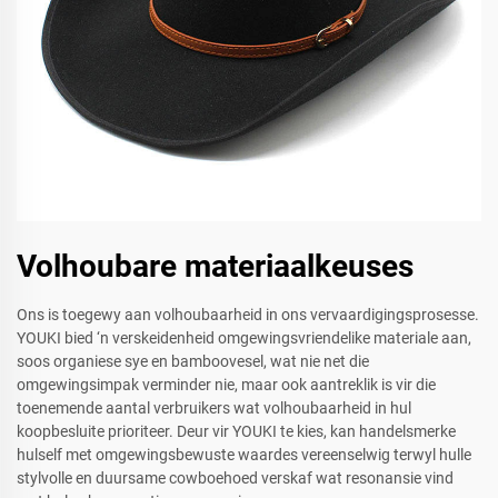
Volhoubare materiaalkeuses
Ons is toegewy aan volhoubaarheid in ons vervaardigingsprosesse.
YOUKI bied ‘n verskeidenheid omgewingsvriendelike materiale aan,
soos organiese sye en bamboovesel, wat nie net die
omgewingsimpak verminder nie, maar ook aantreklik is vir die
toenemende aantal verbruikers wat volhoubaarheid in hul
koopbesluite prioriteer. Deur vir YOUKI te kies, kan handelsmerke
hulself met omgewingsbewuste waardes vereenselwig terwyl hulle
stylvolle en duursame cowboehoed verskaf wat resonansie vind