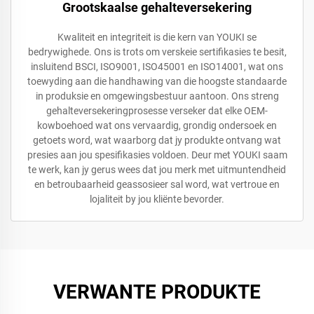
Grootskaalse gehalteversekering
Kwaliteit en integriteit is die kern van YOUKI se
bedrywighede. Ons is trots om verskeie sertifikasies te besit,
insluitend BSCI, ISO9001, ISO45001 en ISO14001, wat ons
toewyding aan die handhawing van die hoogste standaarde
in produksie en omgewingsbestuur aantoon. Ons streng
gehalteversekeringprosesse verseker dat elke OEM-
kowboehoed wat ons vervaardig, grondig ondersoek en
getoets word, wat waarborg dat jy produkte ontvang wat
presies aan jou spesifikasies voldoen. Deur met YOUKI saam
te werk, kan jy gerus wees dat jou merk met uitmuntendheid
en betroubaarheid geassosieer sal word, wat vertroue en
lojaliteit by jou kliënte bevorder.
VERWANTE PRODUKTE