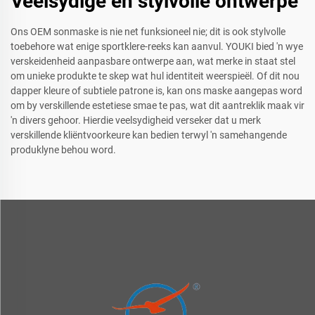
Veelsydige en stylvolle ontwerpe
Ons OEM sonmaske is nie net funksioneel nie; dit is ook stylvolle
toebehore wat enige sportklere-reeks kan aanvul. YOUKI bied 'n wye
verskeidenheid aanpasbare ontwerpe aan, wat merke in staat stel
om unieke produkte te skep wat hul identiteit weerspieël. Of dit nou
dapper kleure of subtiele patrone is, kan ons maske aangepas word
om by verskillende estetiese smae te pas, wat dit aantreklik maak vir
'n divers gehoor. Hierdie veelsydigheid verseker dat u merk
verskillende kliëntvoorkeure kan bedien terwyl 'n samehangende
produklyne behou word.