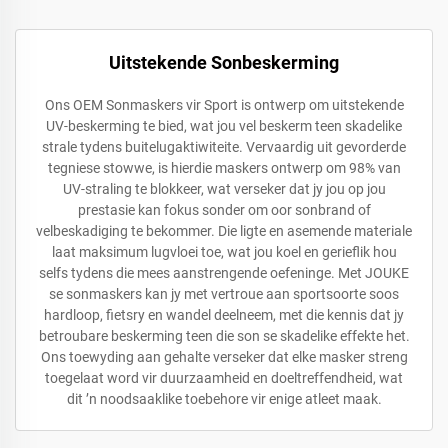
Uitstekende Sonbeskerming
Ons OEM Sonmaskers vir Sport is ontwerp om uitstekende
UV-beskerming te bied, wat jou vel beskerm teen skadelike
strale tydens buitelugaktiwiteite. Vervaardig uit gevorderde
tegniese stowwe, is hierdie maskers ontwerp om 98% van
UV-straling te blokkeer, wat verseker dat jy jou op jou
prestasie kan fokus sonder om oor sonbrand of
velbeskadiging te bekommer. Die ligte en asemende materiale
laat maksimum lugvloei toe, wat jou koel en gerieflik hou
selfs tydens die mees aanstrengende oefeninge. Met JOUKE
se sonmaskers kan jy met vertroue aan sportsoorte soos
hardloop, fietsry en wandel deelneem, met die kennis dat jy
betroubare beskerming teen die son se skadelike effekte het.
Ons toewyding aan gehalte verseker dat elke masker streng
toegelaat word vir duurzaamheid en doeltreffendheid, wat
dit ’n noodsaaklike toebehore vir enige atleet maak.