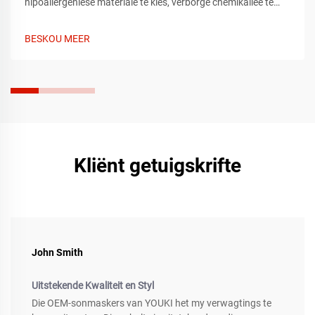
hipoallergeniese materiale te kies, verborge chemikalieë te
vermy en 'n gerieflike pasvorm te verseker. Probeer hierdie
ekspertrade vandag nog.
BESKOU MEER
Kliënt getuigskrifte
John Smith
Uitstekende Kwaliteit en Styl
Die OEM-sonmaskers van YOUKI het my verwagtings te