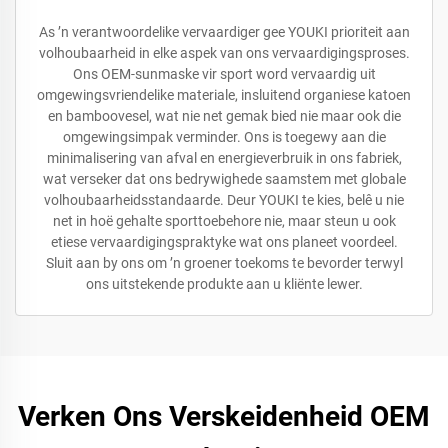
As ’n verantwoordelike vervaardiger gee YOUKI prioriteit aan
volhoubaarheid in elke aspek van ons vervaardigingsproses.
Ons OEM-sunmaske vir sport word vervaardig uit
omgewingsvriendelike materiale, insluitend organiese katoen
en bamboovesel, wat nie net gemak bied nie maar ook die
omgewingsimpak verminder. Ons is toegewy aan die
minimalisering van afval en energieverbruik in ons fabriek,
wat verseker dat ons bedrywighede saamstem met globale
volhoubaarheidsstandaarde. Deur YOUKI te kies, belê u nie
net in hoë gehalte sporttoebehore nie, maar steun u ook
etiese vervaardigingspraktyke wat ons planeet voordeel.
Sluit aan by ons om ’n groener toekoms te bevorder terwyl
ons uitstekende produkte aan u kliënte lewer.
Verken Ons Verskeidenheid OEM