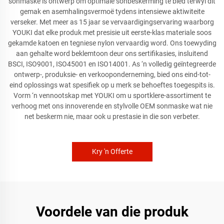
sonmaske is ontwerp om optimale sonbeskerming te bied terwyl dit
gemak en asemhalingsvermoë tydens intensiewe aktiwiteite
verseker. Met meer as 15 jaar se vervaardigingservaring waarborg
YOUKI dat elke produk met presisie uit eerste-klas materiale soos
gekamde katoen en tegniese nylon vervaardig word. Ons toewyding
aan gehalte word beklemtoon deur ons sertifikasies, insluitend
BSCI, ISO9001, ISO45001 en ISO14001. As ‘n volledig geïntegreerde
ontwerp-, produksie- en verkooponderneming, bied ons eind-tot-
eind oplossings wat spesifiek op u merk se behoeftes toegespits is.
Vorm ‘n vennootskap met YOUKI om u sportklere-assortiment te
verhoog met ons innoverende en stylvolle OEM sonmaske wat nie
net beskerm nie, maar ook u prestasie in die son verbeter.
Kry 'n Offerte
Voordele van die produk