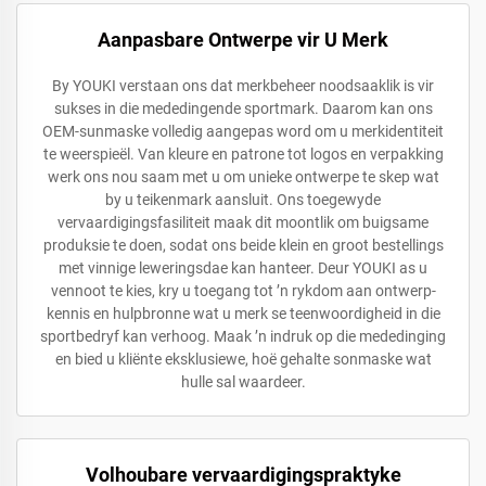
Aanpasbare Ontwerpe vir U Merk
By YOUKI verstaan ons dat merkbeheer noodsaaklik is vir
sukses in die mededingende sportmark. Daarom kan ons
OEM-sunmaske volledig aangepas word om u merkidentiteit
te weerspieël. Van kleure en patrone tot logos en verpakking
werk ons nou saam met u om unieke ontwerpe te skep wat
by u teikenmark aansluit. Ons toegewyde
vervaardigingsfasiliteit maak dit moontlik om buigsame
produksie te doen, sodat ons beide klein en groot bestellings
met vinnige leweringsdae kan hanteer. Deur YOUKI as u
vennoot te kies, kry u toegang tot ’n rykdom aan ontwerp-
kennis en hulpbronne wat u merk se teenwoordigheid in die
sportbedryf kan verhoog. Maak ’n indruk op die mededinging
en bied u kliënte eksklusiewe, hoë gehalte sonmaske wat
hulle sal waardeer.
Volhoubare vervaardigingspraktyke