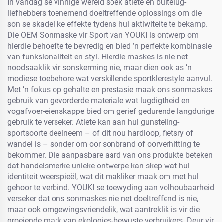
In vandag se vinnige wêreld soek atlete en buitelug-
liefhebbers toenemend doeltreffende oplossings om die
son se skadelike effekte tydens hul aktiwiteite te bekamp.
Die OEM Sonmaske vir Sport van YOUKI is ontwerp om
hierdie behoefte te bevredig en bied ’n perfekte kombinasie
van funksionaliteit en styl. Hierdie maskes is nie net
noodsaaklik vir sonskerming nie, maar dien ook as ’n
modiese toebehore wat verskillende sportklerestyle aanvul.
Met ’n fokus op gehalte en prestasie maak ons sonmaskes
gebruik van gevorderde materiale wat lugdigtheid en
vogafvoer-eienskappe bied om gerief gedurende langdurige
gebruik te verseker. Atlete kan aan hul gunsteling-
sportsoorte deelneem – of dit nou hardloop, fietsry of
wandel is – sonder om oor sonbrand of oorverhitting te
bekommer. Die aanpasbare aard van ons produkte beteken
dat handelsmerke unieke ontwerpe kan skep wat hul
identiteit weerspieël, wat dit makliker maak om met hul
gehoor te verbind. YOUKI se toewyding aan volhoubaarheid
verseker dat ons sonmaskes nie net doeltreffend is nie,
maar ook omgewingsvriendelik, wat aantreklik is vir die
groeiende mark van ekologies-bewuste verbruikers. Deur vir