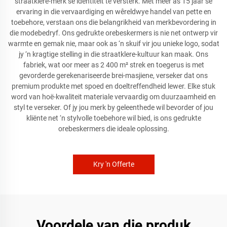
straatklere-merk se identiteit te versterk. Met meer as 15 jaar se
ervaring in die vervaardiging en wêreldwye handel van pette en
toebehore, verstaan ons die belangrikheid van merkbevordering in
die modebedryf. Ons gedrukte orebeskermers is nie net ontwerp vir
warmte en gemak nie, maar ook as ‘n skuif vir jou unieke logo, sodat
jy ‘n kragtige stelling in die straatklere-kultuur kan maak. Ons
fabriek, wat oor meer as 2 400 m² strek en toegerus is met
gevorderde gerekenariseerde brei-masjiene, verseker dat ons
premium produkte met spoed en doeltreffendheid lewer. Elke stuk
word van hoë-kwaliteit materiale vervaardig om duurzaamheid en
styl te verseker. Of jy jou merk by geleenthede wil bevorder of jou
kliënte net ‘n stylvolle toebehore wil bied, is ons gedrukte
orebeskermers die ideale oplossing.
Kry 'n Offerte
Voordele van die produk