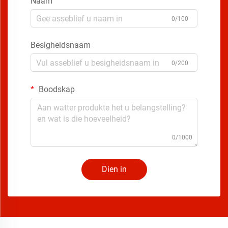
Naam
0/100
Besigheidsnaam
0/200
Boodskap
0/1000
Dien in