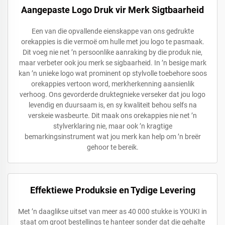
Aangepaste Logo Druk vir Merk Sigtbaarheid
Een van die opvallende eienskappe van ons gedrukte
orekappies is die vermoë om hulle met jou logo te pasmaak.
Dit voeg nie net ’n persoonlike aanraking by die produk nie,
maar verbeter ook jou merk se sigbaarheid. In ’n besige mark
kan ’n unieke logo wat prominent op stylvolle toebehore soos
orekappies vertoon word, merkherkenning aansienlik
verhoog. Ons gevorderde druktegnieke verseker dat jou logo
levendig en duursaam is, en sy kwaliteit behou selfs na
verskeie wasbeurte. Dit maak ons orekappies nie net ’n
stylverklaring nie, maar ook ’n kragtige
bemarkingsinstrument wat jou merk kan help om ’n breër
gehoor te bereik.
Effektiewe Produksie en Tydige Levering
Met ’n daaglikse uitset van meer as 40 000 stukke is YOUKI in
staat om groot bestellings te hanteer sonder dat die gehalte