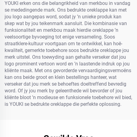
YOUKI erken ons die belangrikheid van merkbou in vandag
se mededingende mark. Ons bedrukte oreklappe kan met
jou logo aangepas word, sodat jy ’n unieke produk kan
skep wat by jou teikenmark aansluit. Die kombinasie van
funksionaliteit en merkbou maak hierdie oreklappe ’n
veelsoortige byvoeging tot enige versameling. Soos
straatklere-kultuur voortgaan om te ontwikkel, kan hoë-
kwaliteit, gemerkte toebehore soos bedrukte oreklappe jou
merk uitstel. Ons toewyding aan gehalte verseker dat jou
logo prominent vertoon word en ’n laastende indruk op jou
kliënte maak. Met ons gevorderde vervaardigingsvermoëns
kan ons beide groot en klein bestellings hanteer, wat
verseker dat jou merk se behoeftes doeltreffend bevredig
word. Of jy jou merk by geleenthede wil bevorder of jou
kliënte bloot ’n modieuse en funksionele toebehore wil bied,
is YOUKI se bedrukte oreklappe die perfekte oplossing.