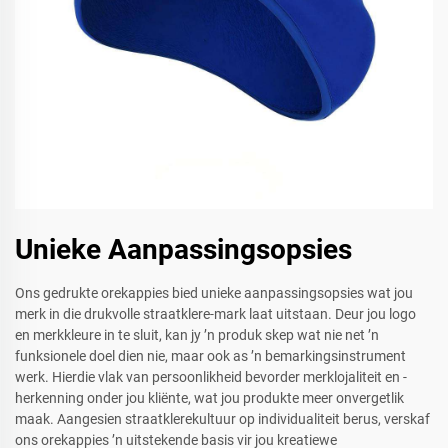
Unieke Aanpassingsopsies
Ons gedrukte orekappies bied unieke aanpassingsopsies wat jou
merk in die drukvolle straatklere-mark laat uitstaan. Deur jou logo
en merkkleure in te sluit, kan jy ’n produk skep wat nie net ’n
funksionele doel dien nie, maar ook as ’n bemarkingsinstrument
werk. Hierdie vlak van persoonlikheid bevorder merklojaliteit en -
herkenning onder jou kliënte, wat jou produkte meer onvergetlik
maak. Aangesien straatklerekultuur op individualiteit berus, verskaf
ons orekappies ’n uitstekende basis vir jou kreatiewe