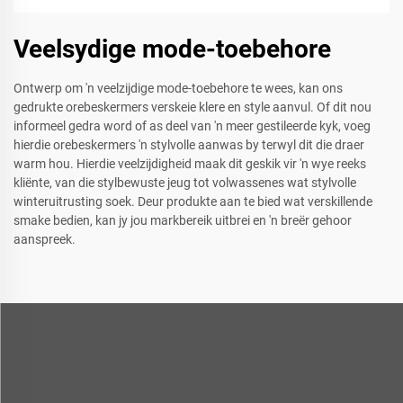
Veelsydige mode-toebehore
Ontwerp om 'n veelzijdige mode-toebehore te wees, kan ons
gedrukte orebeskermers verskeie klere en style aanvul. Of dit nou
informeel gedra word of as deel van 'n meer gestileerde kyk, voeg
hierdie orebeskermers 'n stylvolle aanwas by terwyl dit die draer
warm hou. Hierdie veelzijdigheid maak dit geskik vir 'n wye reeks
kliënte, van die stylbewuste jeug tot volwassenes wat stylvolle
winteruitrusting soek. Deur produkte aan te bied wat verskillende
smake bedien, kan jy jou markbereik uitbrei en 'n breër gehoor
aanspreek.