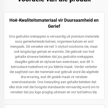
Hoë-Kwaliteitsmateriaal vir Duursaamheid en
Gerief
Ons gedrukte orekappies is vervaardig uit premium materiale
soos gemerkeriesde katoen, organiese katoen en wol
mengsels. Dit verseker nie net ’n stylvol voorkoms nie, maar
ook langdurige gemak en warmte. Die gebruik van hoë
gehalte stowwe beteken dat jou gedrukte orekappies
daagliks gebruik en slytasie kan weerstaan, wat dit ’n
betroubare toebehore vir jou kliënte maak. Verder verbeter
die sagtheid van die materiale wat gebruik word die algehele
dra-ervaring, wat dit geskik maak vir verskeie
weerstoestande. Ons toewyding aan gehalte beteken dat
elke stuk met die hoogste standaarde vervaardig word om te
verseker dat jou logo pragtig uitstaan en oor tyd behou bly.