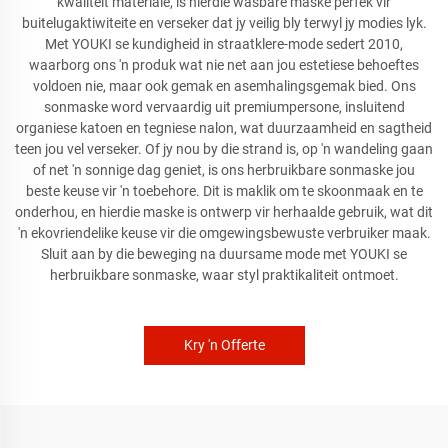
kwaliteit materiale, is hierdie wasbare maske perfek vir
buitelugaktiwiteite en verseker dat jy veilig bly terwyl jy modies lyk.
Met YOUKI se kundigheid in straatklere-mode sedert 2010,
waarborg ons 'n produk wat nie net aan jou estetiese behoeftes
voldoen nie, maar ook gemak en asemhalingsgemak bied. Ons
sonmaske word vervaardig uit premiumpersone, insluitend
organiese katoen en tegniese nalon, wat duurzaamheid en sagtheid
teen jou vel verseker. Of jy nou by die strand is, op 'n wandeling gaan
of net 'n sonnige dag geniet, is ons herbruikbare sonmaske jou
beste keuse vir 'n toebehore. Dit is maklik om te skoonmaak en te
onderhou, en hierdie maske is ontwerp vir herhaalde gebruik, wat dit
'n ekovriendelike keuse vir die omgewingsbewuste verbruiker maak.
Sluit aan by die beweging na duursame mode met YOUKI se
herbruikbare sonmaske, waar styl praktikaliteit ontmoet.
Kry 'n Offerte