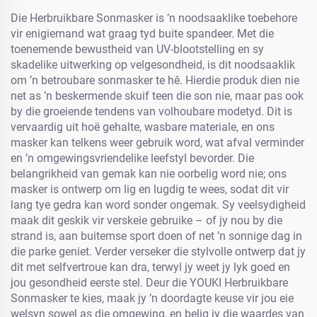
Die Herbruikbare Sonmasker is ’n noodsaaklike toebehore
vir enigiemand wat graag tyd buite spandeer. Met die
toenemende bewustheid van UV-blootstelling en sy
skadelike uitwerking op velgesondheid, is dit noodsaaklik
om ’n betroubare sonmasker te hê. Hierdie produk dien nie
net as ’n beskermende skuif teen die son nie, maar pas ook
by die groeiende tendens van volhoubare modetyd. Dit is
vervaardig uit hoë gehalte, wasbare materiale, en ons
masker kan telkens weer gebruik word, wat afval verminder
en ’n omgewingsvriendelike leefstyl bevorder. Die
belangrikheid van gemak kan nie oorbelig word nie; ons
masker is ontwerp om lig en lugdig te wees, sodat dit vir
lang tye gedra kan word sonder ongemak. Sy veelsydigheid
maak dit geskik vir verskeie gebruike – of jy nou by die
strand is, aan buitemse sport doen of net ’n sonnige dag in
die parke geniet. Verder verseker die stylvolle ontwerp dat jy
dit met selfvertroue kan dra, terwyl jy weet jy lyk goed en
jou gesondheid eerste stel. Deur die YOUKI Herbruikbare
Sonmasker te kies, maak jy ’n doordagte keuse vir jou eie
welsyn sowel as die omgewing, en belig jy die waardes van