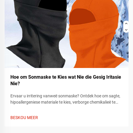
Hoe om Sonmaske te Kies wat Nie die Gesig Iritasie
Nie?
Ervaar u irritering vanweë sonmaske? Ontdek hoe om sagte,
hipoallergeniese materiale te kies, verborge chemikalieë te
vermy en 'n gerieflike pasvorm te verseker. Probeer hierdie
ekspertrade vandag nog.
BESKOU MEER