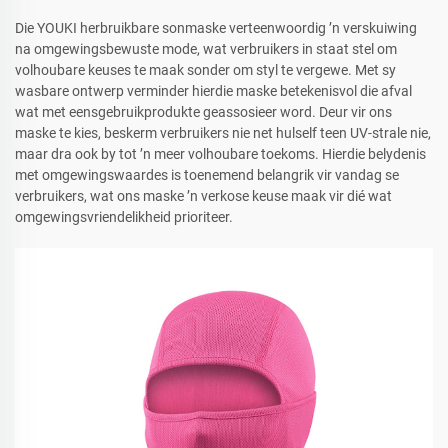
Die YOUKI herbruikbare sonmaske verteenwoordig ’n verskuiwing
na omgewingsbewuste mode, wat verbruikers in staat stel om
volhoubare keuses te maak sonder om styl te vergewe. Met sy
wasbare ontwerp verminder hierdie maske betekenisvol die afval
wat met eensgebruikprodukte geassosieer word. Deur vir ons
maske te kies, beskerm verbruikers nie net hulself teen UV-strale nie,
maar dra ook by tot ’n meer volhoubare toekoms. Hierdie belydenis
met omgewingswaardes is toenemend belangrik vir vandag se
verbruikers, wat ons maske ’n verkose keuse maak vir dié wat
omgewingsvriendelikheid prioriteer.