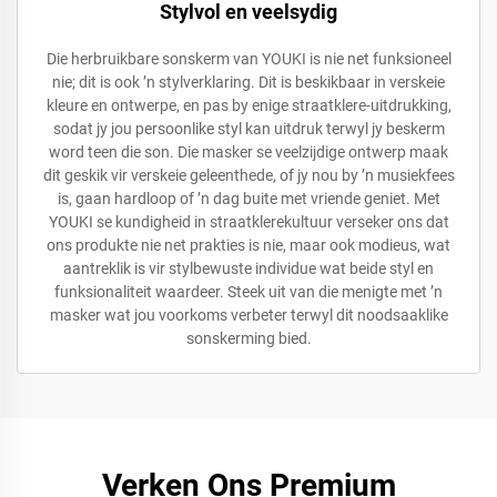
Stylvol en veelsydig
Die herbruikbare sonskerm van YOUKI is nie net funksioneel
nie; dit is ook ’n stylverklaring. Dit is beskikbaar in verskeie
kleure en ontwerpe, en pas by enige straatklere-uitdrukking,
sodat jy jou persoonlike styl kan uitdruk terwyl jy beskerm
word teen die son. Die masker se veelzijdige ontwerp maak
dit geskik vir verskeie geleenthede, of jy nou by ’n musiekfees
is, gaan hardloop of ’n dag buite met vriende geniet. Met
YOUKI se kundigheid in straatklerekultuur verseker ons dat
ons produkte nie net prakties is nie, maar ook modieus, wat
aantreklik is vir stylbewuste individue wat beide styl en
funksionaliteit waardeer. Steek uit van die menigte met ’n
masker wat jou voorkoms verbeter terwyl dit noodsaaklike
sonskerming bied.
Verken Ons Premium