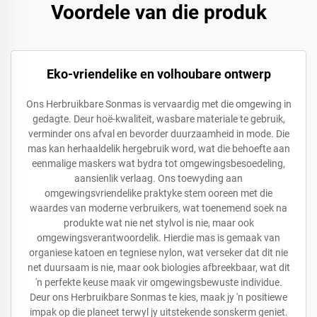
Voordele van die produk
Eko-vriendelike en volhoubare ontwerp
Ons Herbruikbare Sonmas is vervaardig met die omgewing in
gedagte. Deur hoë-kwaliteit, wasbare materiale te gebruik,
verminder ons afval en bevorder duurzaamheid in mode. Die
mas kan herhaaldelik hergebruik word, wat die behoefte aan
eenmalige maskers wat bydra tot omgewingsbesoedeling,
aansienlik verlaag. Ons toewyding aan
omgewingsvriendelike praktyke stem ooreen met die
waardes van moderne verbruikers, wat toenemend soek na
produkte wat nie net stylvol is nie, maar ook
omgewingsverantwoordelik. Hierdie mas is gemaak van
organiese katoen en tegniese nylon, wat verseker dat dit nie
net duursaam is nie, maar ook biologies afbreekbaar, wat dit
'n perfekte keuse maak vir omgewingsbewuste individue.
Deur ons Herbruikbare Sonmas te kies, maak jy 'n positiewe
impak op die planeet terwyl jy uitstekende sonskerm geniet.