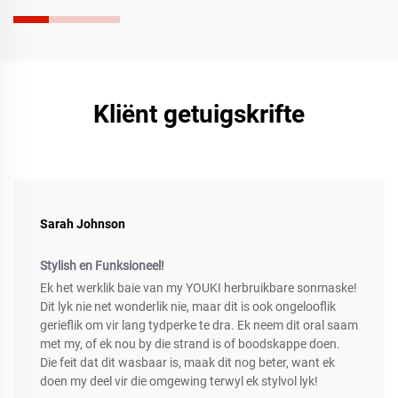
Kliënt getuigskrifte
Sarah Johnson
Stylish en Funksioneel!
Ek het werklik baie van my YOUKI herbruikbare sonmaske!
Dit lyk nie net wonderlik nie, maar dit is ook ongelooflik
gerieflik om vir lang tydperke te dra. Ek neem dit oral saam
met my, of ek nou by die strand is of boodskappe doen.
Die feit dat dit wasbaar is, maak dit nog beter, want ek
doen my deel vir die omgewing terwyl ek stylvol lyk!