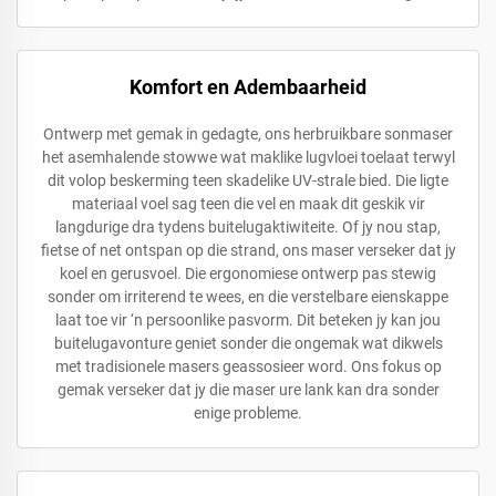
Komfort en Adembaarheid
Ontwerp met gemak in gedagte, ons herbruikbare sonmaser
het asemhalende stowwe wat maklike lugvloei toelaat terwyl
dit volop beskerming teen skadelike UV-strale bied. Die ligte
materiaal voel sag teen die vel en maak dit geskik vir
langdurige dra tydens buitelugaktiwiteite. Of jy nou stap,
fietse of net ontspan op die strand, ons maser verseker dat jy
koel en gerusvoel. Die ergonomiese ontwerp pas stewig
sonder om irriterend te wees, en die verstelbare eienskappe
laat toe vir ‘n persoonlike pasvorm. Dit beteken jy kan jou
buitelugavonture geniet sonder die ongemak wat dikwels
met tradisionele masers geassosieer word. Ons fokus op
gemak verseker dat jy die maser ure lank kan dra sonder
enige probleme.