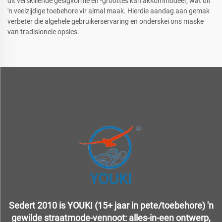
dit verskillende gesigvorme en -groottes kan akkommodeer, wat dit
'n veelzijdige toebehore vir almal maak. Hierdie aandag aan gemak
verbeter die algehele gebruikerservaring en onderskei ons maske
van tradisionele opsies.
Sedert 2010 is YOUKI (15+ jaar in pete/toebehore) 'n
gewilde straatmode-vennoot: alles-in-een ontwerp,