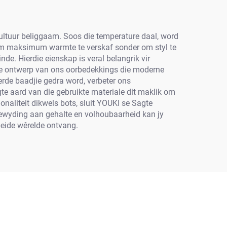
-kultuur beliggaam. Soos die temperature daal, word
p om maksimum warmte te verskaf sonder om styl te
nde. Hierdie eienskap is veral belangrik vir
die ontwerp van ons oorbedekkings die moderne
eerde baadjie gedra word, verbeter ons
e aard van die gebruikte materiale dit maklik om
naliteit dikwels bots, sluit YOUKI se Sagte
toewyding aan gehalte en volhoubaarheid kan jy
beide wêrelde ontvang.