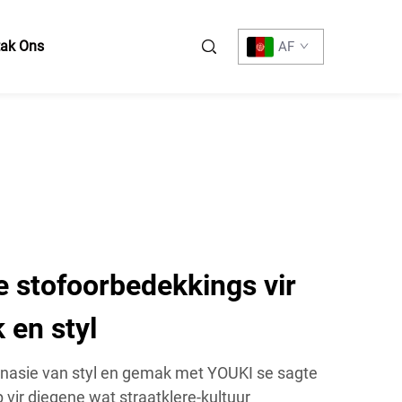
tak Ons
AF
 stofoorbedekkings vir
 en styl
inasie van styl en gemak met YOUKI se sagte
vir diegene wat straatklere-kultuur