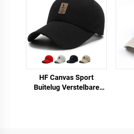
HF Canvas Sport
Buitelug Verstelbare
Eenvoudige Mans Vroue
Baseball Pet Met
Fluorescerende Etiket