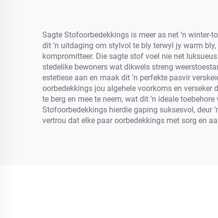
Sagte Stofoorbedekkings is meer as net ’n winter-to
dit ’n uitdaging om stylvol te bly terwyl jy warm 
kompromitteer. Die sagte stof voel nie net luksueus 
stedelike bewoners wat dikwels streng weerstoestan
estetiese aan en maak dit ’n perfekte pasvir verskei
oorbedekkings jou algehele voorkoms en verseker d
te berg en mee te neem, wat dit ’n ideale toebehore
Stofoorbedekkings hierdie gaping suksesvol, deur ’
vertrou dat elke paar oorbedekkings met sorg en aa