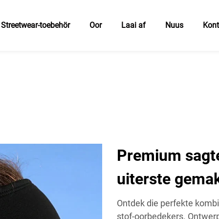
Streetwear-toebehör
Oor
Laai af
Nuus
Kon
Premium sagte
uiterste gemak
Ontdek die perfekte komb
stof-oorbedekers. Ontwerp 