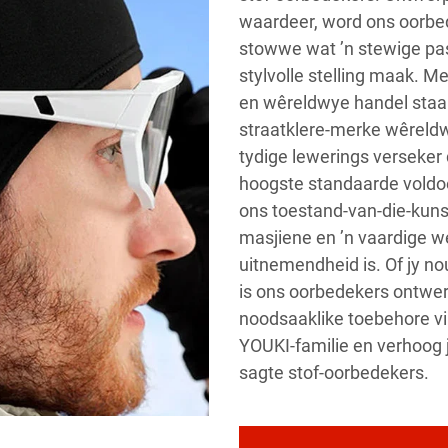
waardeer, word ons oorbed
stowwe wat ’n stewige pas
stylvolle stelling maak. Me
en wêreldwye handel staan
straatklere-merke wêreldw
tydige lewerings verseker 
hoogste standaarde voldoe
ons toestand-van-die-kuns-
masjiene en ’n vaardige 
uitnemendheid is. Of jy nou
is ons oorbedekers ontwerp
noodsaaklike toebehore vir
YOUKI-familie en verhoog 
sagte stof-oorbedekers.