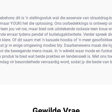
ebehore; dit is ’n stellingsstuk wat die essensie van straatdrag
bly, maar YOUKI het die oplossing. Ons oorbedekkings is ontwer
teen jou vel nie, maar bied ook uitstekende isolasie teen koue wi
de ervaar tydens pendel of buitelugaktiwiteite. Verder spreek 
e klere. Of dit saam met ’n kasuele hoodia of ’n meer gesofistik
at jy in enige omgewing modies bly. Daarbenewens maak die ligt
 vir die bewegende mens maak. In ’n wêreld waar mode en funksio
n produk te bied wat beide prakties en tendensieël is. Met ons 
ndag vir besonderhede vervaardig word, sodat jy die beste van 
Gewilde Vrae