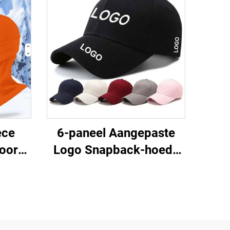
ece
6-paneel Aangepaste
oor
Logo Snapback-hoede
asker
Aanpasbare Petten
va vir
Trekker
e
Sportbaseballpette vir
Mans