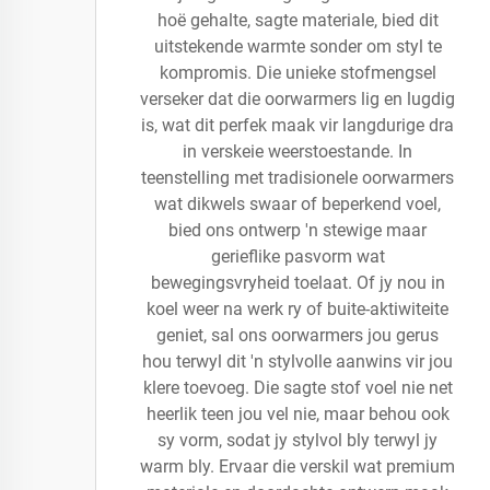
hoë gehalte, sagte materiale, bied dit
uitstekende warmte sonder om styl te
kompromis. Die unieke stofmengsel
verseker dat die oorwarmers lig en lugdig
is, wat dit perfek maak vir langdurige dra
in verskeie weerstoestande. In
teenstelling met tradisionele oorwarmers
wat dikwels swaar of beperkend voel,
bied ons ontwerp 'n stewige maar
gerieflike pasvorm wat
bewegingsvryheid toelaat. Of jy nou in
koel weer na werk ry of buite-aktiwiteite
geniet, sal ons oorwarmers jou gerus
hou terwyl dit 'n stylvolle aanwins vir jou
klere toevoeg. Die sagte stof voel nie net
heerlik teen jou vel nie, maar behou ook
sy vorm, sodat jy stylvol bly terwyl jy
warm bly. Ervaar die verskil wat premium