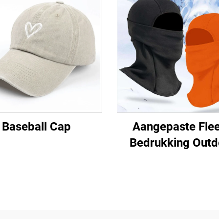
Baseball Cap
Aangepaste Fle
Bedrukking Outd
Sport Volgesig M
Ski Masker Balacla
Mans en Vrou