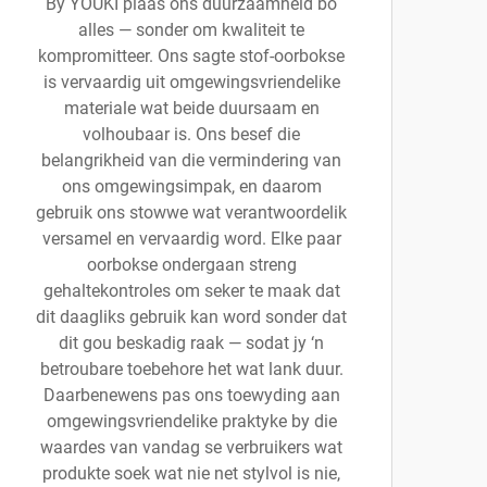
By YOUKI plaas ons duurzaamheid bo
alles — sonder om kwaliteit te
kompromitteer. Ons sagte stof-oorbokse
is vervaardig uit omgewingsvriendelike
materiale wat beide duursaam en
volhoubaar is. Ons besef die
belangrikheid van die vermindering van
ons omgewingsimpak, en daarom
gebruik ons stowwe wat verantwoordelik
versamel en vervaardig word. Elke paar
oorbokse ondergaan streng
gehaltekontroles om seker te maak dat
dit daagliks gebruik kan word sonder dat
dit gou beskadig raak — sodat jy ‘n
betroubare toebehore het wat lank duur.
Daarbenewens pas ons toewyding aan
omgewingsvriendelike praktyke by die
waardes van vandag se verbruikers wat
produkte soek wat nie net stylvol is nie,