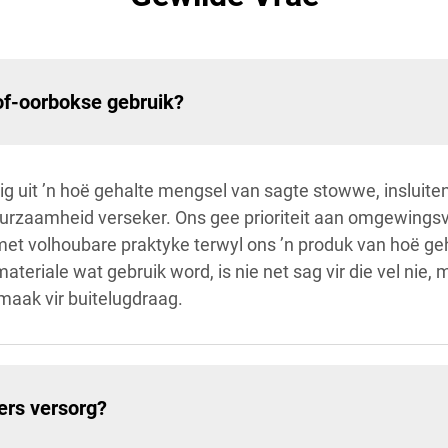
tof-oorbokse gebruik?
ig uit ’n hoë gehalte mengsel van sagte stowwe, insluit
urzaamheid verseker. Ons gee prioriteit aan omgewingsvr
t volhoubare praktyke terwyl ons ’n produk van hoë geh
teriale wat gebruik word, is nie net sag vir die vel nie,
 maak vir buitelugdraag.
ers versorg?