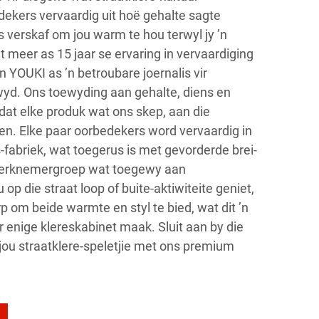
ekers vervaardig uit hoë gehalte sagte
 verskaf om jou warm te hou terwyl jy ’n
t meer as 15 jaar se ervaring in vervaardiging
 YOUKI as ’n betroubare joernalis vir
yd. Ons toewyding aan gehalte, diens en
dat elke produk wat ons skep, aan die
n. Elke paar oorbedekers word vervaardig in
fabriek, wat toegerus is met gevorderde brei-
werknemergroep wat toegewy aan
 op die straat loop of buite-aktiwiteite geniet,
 om beide warmte en styl te bied, wat dit ’n
 enige klereskabinet maak. Sluit aan by die
jou straatklere-speletjie met ons premium