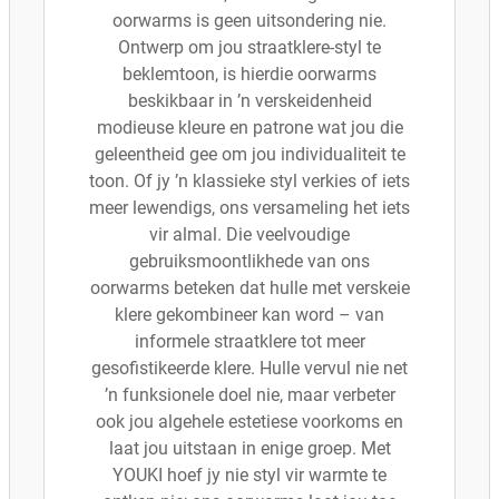
oorwarms is geen uitsondering nie.
Ontwerp om jou straatklere-styl te
beklemtoon, is hierdie oorwarms
beskikbaar in ’n verskeidenheid
modieuse kleure en patrone wat jou die
geleentheid gee om jou individualiteit te
toon. Of jy ’n klassieke styl verkies of iets
meer lewendigs, ons versameling het iets
vir almal. Die veelvoudige
gebruiksmoontlikhede van ons
oorwarms beteken dat hulle met verskeie
klere gekombineer kan word – van
informele straatklere tot meer
gesofistikeerde klere. Hulle vervul nie net
’n funksionele doel nie, maar verbeter
ook jou algehele estetiese voorkoms en
laat jou uitstaan in enige groep. Met
YOUKI hoef jy nie styl vir warmte te