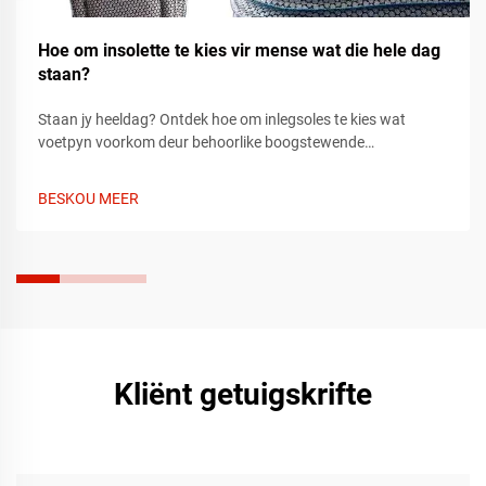
Hoe om insolette te kies vir mense wat die hele dag
staan?
Staan jy heeldag? Ontdek hoe om inlegsoles te kies wat
voetpyn voorkom deur behoorlike boogstewende
ondersteuning, demping en pasvorm. Leer wat om te soek
volgens voetsoort en skoen. Kry vandag nog verligting.
BESKOU MEER
Kliënt getuigskrifte