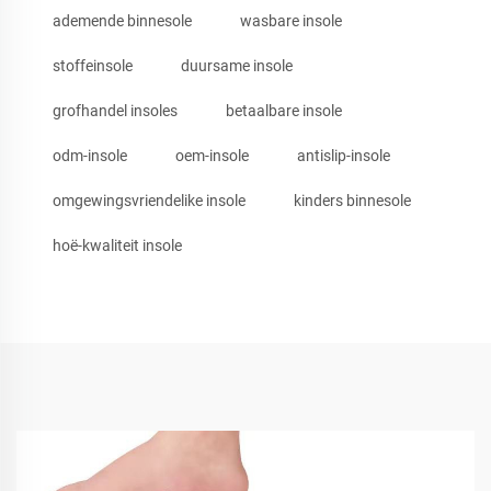
ademende binnesole
wasbare insole
stoffeinsole
duursame insole
grofhandel insoles
betaalbare insole
odm-insole
oem-insole
antislip-insole
omgewingsvriendelike insole
kinders binnesole
hoë-kwaliteit insole