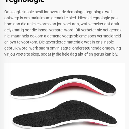
Ons sagte insole besit innoverende dempings-tegnologie wat
ontwerp is om maksimum gemak te bied. Hierdie tegnologie pas
hom aan die unieke vorm van jou voet aan, wat verseker dat druk
gelykmatig oor die insool versprei word. Dit verbeter nie net gemak
nie, maar help ook om algemene voetprobleme soos vermoeidheid
en pyn te voorkom. Die gevorderde materiale wat in ons insole
gebruik word, werk saam om ’n sagte, ondersteunende omgewing
vir jou voete te skep, sodat jy die hele dag aktief en gerus kan bly.