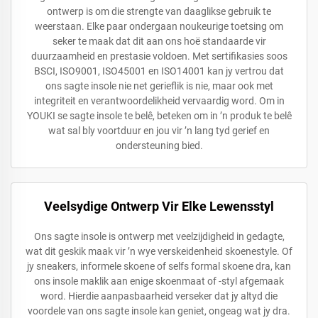
ontwerp is om die strengte van daaglikse gebruik te
weerstaan. Elke paar ondergaan noukeurige toetsing om
seker te maak dat dit aan ons hoë standaarde vir
duurzaamheid en prestasie voldoen. Met sertifikasies soos
BSCI, ISO9001, ISO45001 en ISO14001 kan jy vertrou dat
ons sagte insole nie net gerieflik is nie, maar ook met
integriteit en verantwoordelikheid vervaardig word. Om in
YOUKI se sagte insole te belê, beteken om in ’n produk te belê
wat sal bly voortduur en jou vir ’n lang tyd gerief en
ondersteuning bied.
Veelsydige Ontwerp Vir Elke Lewensstyl
Ons sagte insole is ontwerp met veelzijdigheid in gedagte,
wat dit geskik maak vir ’n wye verskeidenheid skoenestyle. Of
jy sneakers, informele skoene of selfs formal skoene dra, kan
ons insole maklik aan enige skoenmaat of -styl afgemaak
word. Hierdie aanpasbaarheid verseker dat jy altyd die
voordele van ons sagte insole kan geniet, ongeag wat jy dra.