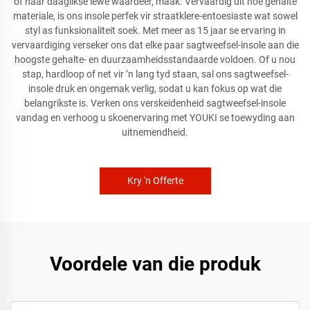
of haar daaglikse lewe waardeer, maak. Vervaardig uit hoë gehalte
materiale, is ons insole perfek vir straatklere-entoesiaste wat sowel
styl as funksionaliteit soek. Met meer as 15 jaar se ervaring in
vervaardiging verseker ons dat elke paar sagtweefsel-insole aan die
hoogste gehalte- en duurzaamheidsstandaarde voldoen. Of u nou
stap, hardloop of net vir ’n lang tyd staan, sal ons sagtweefsel-
insole druk en ongemak verlig, sodat u kan fokus op wat die
belangrikste is. Verken ons verskeidenheid sagtweefsel-insole
vandag en verhoog u skoenervaring met YOUKI se toewyding aan
uitnemendheid.
Kry 'n Offerte
Voordele van die produk