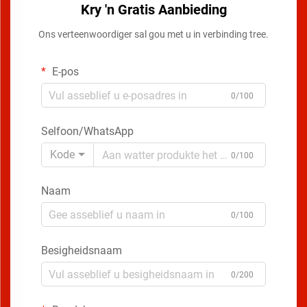
Kry 'n Gratis Aanbieding
Ons verteenwoordiger sal gou met u in verbinding tree.
E-pos
0/100
Selfoon/WhatsApp
Kode
0/100
Naam
0/100
Besigheidsnaam
0/200