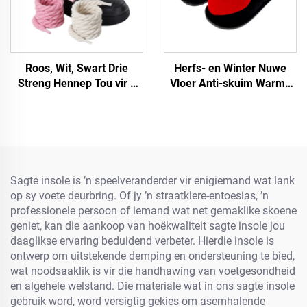
Roos, Wit, Swart Drie
Herfs- en Winter Nuwe
Streng Hennep Tou vir a
Vloer Anti-skuim Warme
F/A J Sneakers 8 mm
Vroue Se Groot Liefde
Dikker Schoenveters Rond
Tekenprent Hart Huis
Tou
slofies vir Vroue
Sagte insole is ’n speelveranderder vir enigiemand wat lank
op sy voete deurbring. Of jy ’n straatklere-entoesias, ’n
professionele persoon of iemand wat net gemaklike skoene
geniet, kan die aankoop van hoëkwaliteit sagte insole jou
daaglikse ervaring beduidend verbeter. Hierdie insole is
ontwerp om uitstekende demping en ondersteuning te bied,
wat noodsaaklik is vir die handhawing van voetgesondheid
en algehele welstand. Die materiale wat in ons sagte insole
gebruik word, word versigtig gekies om asemhalende