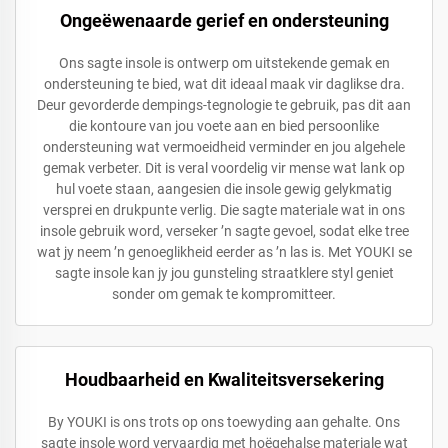
Ongeëwenaarde gerief en ondersteuning
Ons sagte insole is ontwerp om uitstekende gemak en
ondersteuning te bied, wat dit ideaal maak vir daglikse dra.
Deur gevorderde dempings-tegnologie te gebruik, pas dit aan
die kontoure van jou voete aan en bied persoonlike
ondersteuning wat vermoeidheid verminder en jou algehele
gemak verbeter. Dit is veral voordelig vir mense wat lank op
hul voete staan, aangesien die insole gewig gelykmatig
versprei en drukpunte verlig. Die sagte materiale wat in ons
insole gebruik word, verseker ’n sagte gevoel, sodat elke tree
wat jy neem ’n genoeglikheid eerder as ’n las is. Met YOUKI se
sagte insole kan jy jou gunsteling straatklere styl geniet
sonder om gemak te kompromitteer.
Houdbaarheid en Kwaliteitsversekering
By YOUKI is ons trots op ons toewyding aan gehalte. Ons
sagte insole word vervaardig met hoëgehalse materiale wat