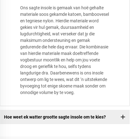
Ons sagte insole is gemaak van hoë gehalte
materiale soos gekamde katoen, bamboovesel
en tegniese nylon. Hierdie materiale word
gekies vir hul gemak, duursaamheid en
lugdurchtigheid, wat verseker dat jy die
maksimum ondersteuning en gemak
gedurende die hele dag ervaar. Die kombinasie
van hierdie materiale maak doeltreffende
vogbestuur moontlik en help om jou voete
droog en gerieflik te hou, selfs tydens
langdurige dra. Daarbenewens is ons insole
ontwerp om lig te wees, wat dit ‘n uitstekende
byvoeging tot enige skoene maak sonder om
onnodige volume by te voeg.
Hoe weet ek watter grootte sagte insole om te kies?