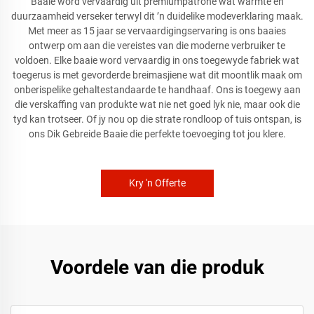
Baaie word vervaardig uit premiumpatrone wat warmte en
duurzaamheid verseker terwyl dit ’n duidelike modeverklaring maak.
Met meer as 15 jaar se vervaardigingservaring is ons baaies
ontwerp om aan die vereistes van die moderne verbruiker te
voldoen. Elke baaie word vervaardig in ons toegewyde fabriek wat
toegerus is met gevorderde breimasjiene wat dit moontlik maak om
onberispelike gehaltestandaarde te handhaaf. Ons is toegewy aan
die verskaffing van produkte wat nie net goed lyk nie, maar ook die
tyd kan trotseer. Of jy nou op die strate rondloop of tuis ontspan, is
ons Dik Gebreide Baaie die perfekte toevoeging tot jou klere.
Kry 'n Offerte
Voordele van die produk