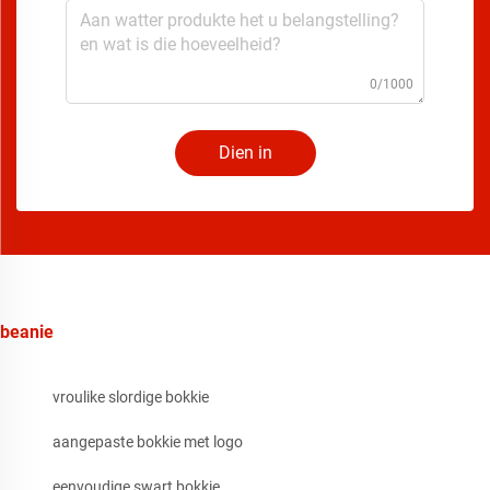
0/1000
Dien in
beanie
vroulike slordige bokkie
aangepaste bokkie met logo
eenvoudige swart bokkie