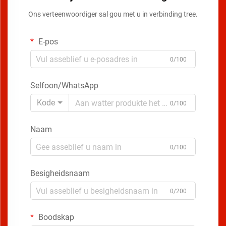
Ons verteenwoordiger sal gou met u in verbinding tree.
E-pos
0/100
Selfoon/WhatsApp
Kode
0/100
Naam
0/100
Besigheidsnaam
0/200
Boodskap