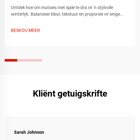
Ontdek hoe om mutsies met sjale te dra vir 'n stylvolle
winterlyk. Balanseer kleur, tekstuur en proporsie vir enige
geleentheid—informeel, formeel of buite. Kry die volledige gids
nou.
BESKOU MEER
Kliënt getuigskrifte
Sarah Johnson