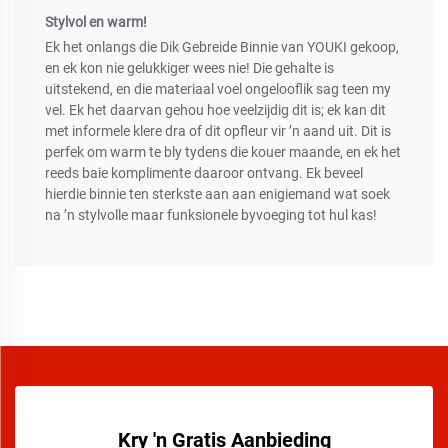
Stylvol en warm!
Ek het onlangs die Dik Gebreide Binnie van YOUKI gekoop,
en ek kon nie gelukkiger wees nie! Die gehalte is
uitstekend, en die materiaal voel ongelooflik sag teen my
vel. Ek het daarvan gehou hoe veelzijdig dit is; ek kan dit
met informele klere dra of dit opfleur vir ’n aand uit. Dit is
perfek om warm te bly tydens die kouer maande, en ek het
reeds baie komplimente daaroor ontvang. Ek beveel
hierdie binnie ten sterkste aan aan enigiemand wat soek
na ’n stylvolle maar funksionele byvoeging tot hul kas!
Kry 'n Gratis Aanbieding