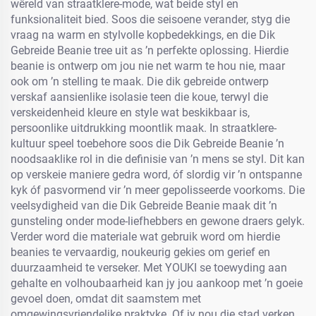
wêreld van straatklere-mode, wat beide styl en
funksionaliteit bied. Soos die seisoene verander, styg die
vraag na warm en stylvolle kopbedekkings, en die Dik
Gebreide Beanie tree uit as ’n perfekte oplossing. Hierdie
beanie is ontwerp om jou nie net warm te hou nie, maar
ook om ’n stelling te maak. Die dik gebreide ontwerp
verskaf aansienlike isolasie teen die koue, terwyl die
verskeidenheid kleure en style wat beskikbaar is,
persoonlike uitdrukking moontlik maak. In straatklere-
kultuur speel toebehore soos die Dik Gebreide Beanie ’n
noodsaaklike rol in die definisie van ’n mens se styl. Dit kan
op verskeie maniere gedra word, óf slordig vir ’n ontspanne
kyk óf pasvormend vir ’n meer gepolisseerde voorkoms. Die
veelsydigheid van die Dik Gebreide Beanie maak dit ’n
gunsteling onder mode-liefhebbers en gewone draers gelyk.
Verder word die materiale wat gebruik word om hierdie
beanies te vervaardig, noukeurig gekies om gerief en
duurzaamheid te verseker. Met YOUKI se toewyding aan
gehalte en volhoubaarheid kan jy jou aankoop met ’n goeie
gevoel doen, omdat dit saamstem met
omgewingsvriendelike praktyke. Of jy nou die stad verken