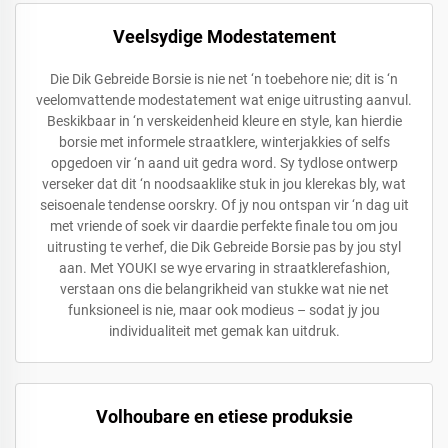
Veelsydige Modestatement
Die Dik Gebreide Borsie is nie net ‘n toebehore nie; dit is ‘n
veelomvattende modestatement wat enige uitrusting aanvul.
Beskikbaar in ‘n verskeidenheid kleure en style, kan hierdie
borsie met informele straatklere, winterjakkies of selfs
opgedoen vir ‘n aand uit gedra word. Sy tydlose ontwerp
verseker dat dit ‘n noodsaaklike stuk in jou klerekas bly, wat
seisoenale tendense oorskry. Of jy nou ontspan vir ‘n dag uit
met vriende of soek vir daardie perfekte finale tou om jou
uitrusting te verhef, die Dik Gebreide Borsie pas by jou styl
aan. Met YOUKI se wye ervaring in straatklerefashion,
verstaan ons die belangrikheid van stukke wat nie net
funksioneel is nie, maar ook modieus – sodat jy jou
individualiteit met gemak kan uitdruk.
Volhoubare en etiese produksie