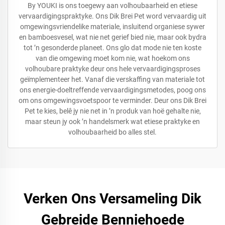
By YOUKI is ons toegewy aan volhoubaarheid en etiese
vervaardigingspraktyke. Ons Dik Brei Pet word vervaardig uit
omgewingsvriendelike materiale, insluitend organiese sywer
en bamboesvesel, wat nie net gerief bied nie, maar ook bydra
tot ’n gesonderde planeet. Ons glo dat mode nie ten koste
van die omgewing moet kom nie, wat hoekom ons
volhoubare praktyke deur ons hele vervaardigingsproses
geïmplementeer het. Vanaf die verskaffing van materiale tot
ons energie-doeltreffende vervaardigingsmetodes, poog ons
om ons omgewingsvoetspoor te verminder. Deur ons Dik Brei
Pet te kies, belê jy nie net in ’n produk van hoë gehalte nie,
maar steun jy ook ’n handelsmerk wat etiese praktyke en
volhoubaarheid bo alles stel.
Verken Ons Versameling Dik
Gebreide Benniehoede