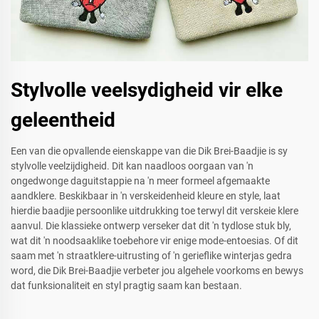
Stylvolle veelsydigheid vir elke
geleentheid
Een van die opvallende eienskappe van die Dik Brei-Baadjie is sy
stylvolle veelzijdigheid. Dit kan naadloos oorgaan van 'n
ongedwonge daguitstappie na 'n meer formeel afgemaakte
aandklere. Beskikbaar in 'n verskeidenheid kleure en style, laat
hierdie baadjie persoonlike uitdrukking toe terwyl dit verskeie klere
aanvul. Die klassieke ontwerp verseker dat dit 'n tydlose stuk bly,
wat dit 'n noodsaaklike toebehore vir enige mode-entoesias. Of dit
saam met 'n straatklere-uitrusting of 'n gerieflike winterjas gedra
word, die Dik Brei-Baadjie verbeter jou algehele voorkoms en bewys
dat funksionaliteit en styl pragtig saam kan bestaan.