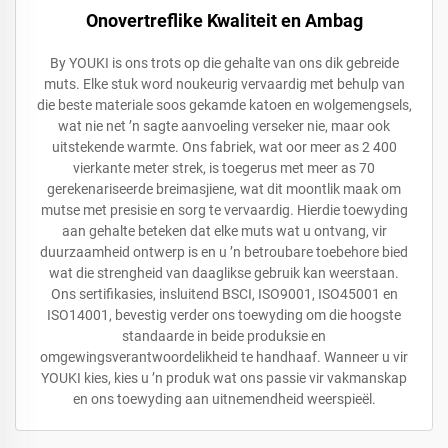
Onovertreflike Kwaliteit en Ambag
By YOUKI is ons trots op die gehalte van ons dik gebreide
muts. Elke stuk word noukeurig vervaardig met behulp van
die beste materiale soos gekamde katoen en wolgemengsels,
wat nie net ’n sagte aanvoeling verseker nie, maar ook
uitstekende warmte. Ons fabriek, wat oor meer as 2 400
vierkante meter strek, is toegerus met meer as 70
gerekenariseerde breimasjiene, wat dit moontlik maak om
mutse met presisie en sorg te vervaardig. Hierdie toewyding
aan gehalte beteken dat elke muts wat u ontvang, vir
duurzaamheid ontwerp is en u ’n betroubare toebehore bied
wat die strengheid van daaglikse gebruik kan weerstaan.
Ons sertifikasies, insluitend BSCI, ISO9001, ISO45001 en
ISO14001, bevestig verder ons toewyding om die hoogste
standaarde in beide produksie en
omgewingsverantwoordelikheid te handhaaf. Wanneer u vir
YOUKI kies, kies u ’n produk wat ons passie vir vakmanskap
en ons toewyding aan uitnemendheid weerspieël.