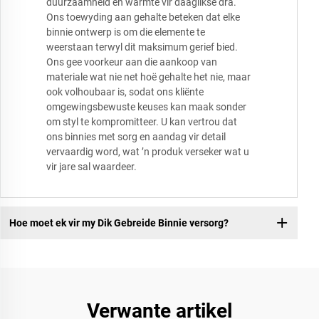
duurzaamheid en warmte vir daaglikse dra.
Ons toewyding aan gehalte beteken dat elke
binnie ontwerp is om die elemente te
weerstaan terwyl dit maksimum gerief bied.
Ons gee voorkeur aan die aankoop van
materiale wat nie net hoë gehalte het nie, maar
ook volhoubaar is, sodat ons kliënte
omgewingsbewuste keuses kan maak sonder
om styl te kompromitteer. U kan vertrou dat
ons binnies met sorg en aandag vir detail
vervaardig word, wat ’n produk verseker wat u
vir jare sal waardeer.
Hoe moet ek vir my Dik Gebreide Binnie versorg?
Verwante artikel