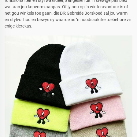
funksionaliteit en styl waardeer, aangesien dit ’n stewige pas bied
wat aan jou kopvorm aanpas. Of jy nou op ’n winteravontuur is of
net gou winkels toe gaan, die Dik Gebreide Borskoed sal jou warm
en stylvol hou en bewys sy waarde as ’n noodsaaklike toebehore vir
enige klerekas.