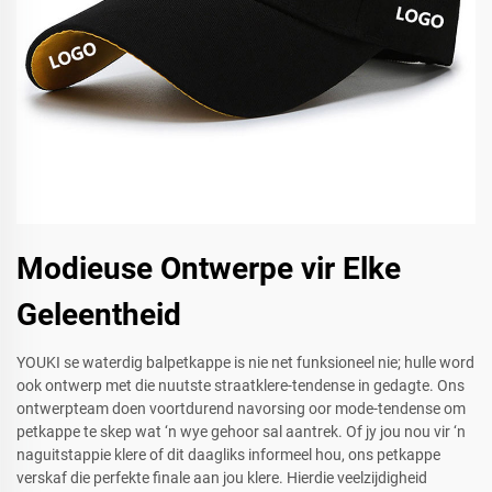
Modieuse Ontwerpe vir Elke
Geleentheid
YOUKI se waterdig balpetkappe is nie net funksioneel nie; hulle word
ook ontwerp met die nuutste straatklere-tendense in gedagte. Ons
ontwerpteam doen voortdurend navorsing oor mode-tendense om
petkappe te skep wat ‘n wye gehoor sal aantrek. Of jy jou nou vir ‘n
naguitstappie klere of dit daagliks informeel hou, ons petkappe
verskaf die perfekte finale aan jou klere. Hierdie veelzijdigheid