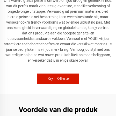
Ons waterdigte balpetse is ontwerp om jou droog en gerieflik te hou,
wat dit perfek maak vir buitelug-avonture, stedelike verkenning of
ongedwonge uitstappe. Vervaardig uit premium materiale, bied
hierdie petse nie net beskerming teen weerstoestande nie, maar
verseker ook ’n trendy voorkoms wat by enige uitrusting pas. Met
ons kundigheid in vervaardiging en globale handel, kan jy vertrou
dat ons produkte aan die hoogste gehalte- en
duurzaamheidsstandaarde voldoen. Vennoot met YOUKI vir jou
straatklere-toebehorebehoeftes en ervaar die verskil wat meer as 15
jaar se bedryfskennis vir jou merk bring. Verhoog jou styl met ons
waterdigte balpetse wat sowel praktikabiliteit as mode beliggaam,
en verseker dat jy in enige skare opval.
Kry 'n Offerte
Voordele van die produk