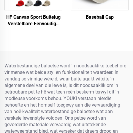
HF Canvas Sport Buitelug
Baseball Cap
Verstelbare Eenvoudige
Mans Vroue Baseball Pet
Met Fluorescerende Etiket
Waterbestandige balpetse word 'n noodsaaklike toebehore
vir mense wat beide styl en funksionaliteit waardeer. In
vandag se vinnige wêreld, waar buitelugaktiwiteite 'n
algemene deel van die lewe is, is dit noodsaaklik om 'n
betroubare pet te hê wat teen reën beskerm terwyl dit 'n
modieuse voorkoms behou. YOUKI verstaan hierdie
behoefte en het homself toegewy aan die vervaardiging
van hoë-kwaliteit waterbestandige balpetse wat aan
verskeie lewenstyle voldoen. Ons petse word van
gevorderde materiale vervaardig wat uitstekende
waterweerstand bied, wat verseker dat draers droog en