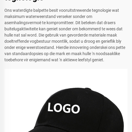
Ons waterdigte balpette besit vooruitstrewende tegnologie wat
maksimum waterweerstand verseker sonder om
asemhalingsvermoë te kompromitteer. Dit beteken dat draers
buitelugaktiwiteite kan geniet sonder om bekommerd te wees dat
hulle nat sal word. Die gebruik van gevorderde materiale maak
doeltreffende vogbestuur moontlik, sodat u droog en gerieflik bly
onder enige weerstoestand. Hierdie innovering onderskei ons pette
van standaardopsies op die mark en maak hulle 'n noodsaaklike
toebehore vir enigiemand wat 'n aktiewe leefstyl geniet.