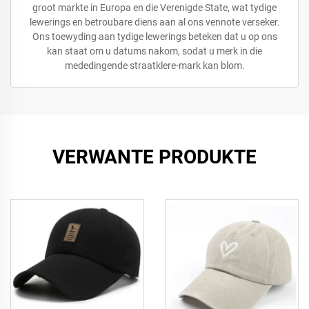
groot markte in Europa en die Verenigde State, wat tydige
lewerings en betroubare diens aan al ons vennote verseker.
Ons toewyding aan tydige lewerings beteken dat u op ons
kan staat om u datums nakom, sodat u merk in die
mededingende straatklere-mark kan blom.
VERWANTE PRODUKTE