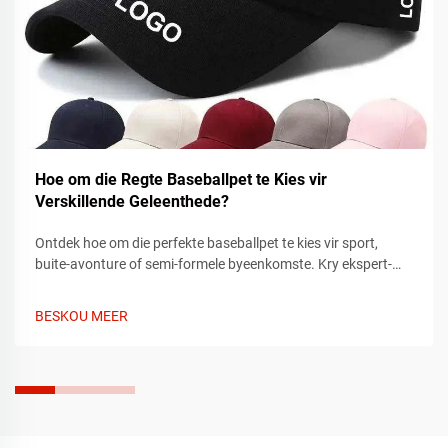
Hoe om die Regte Baseballpet te Kies vir
Verskillende Geleenthede?
Ontdek hoe om die perfekte baseballpet te kies vir sport,
buite-avonture of semi-formele byeenkomste. Kry ekspert-
tips oor pasvorm, materiaal en styl om by elke geleentheid te
pas. Vind vandag jou ideale pet.
BESKOU MEER