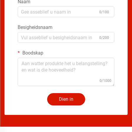
Naam
0/100
Besigheidsnaam
0/200
Boodskap
0/1000
Dien in