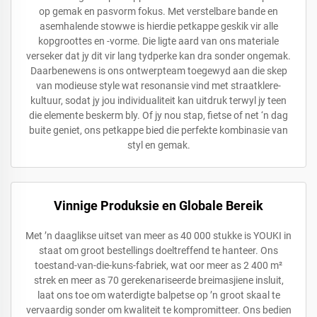
op gemak en pasvorm fokus. Met verstelbare bande en
asemhalende stowwe is hierdie petkappe geskik vir alle
kopgroottes en -vorme. Die ligte aard van ons materiale
verseker dat jy dit vir lang tydperke kan dra sonder ongemak.
Daarbenewens is ons ontwerpteam toegewyd aan die skep
van modieuse style wat resonansie vind met straatklere-
kultuur, sodat jy jou individualiteit kan uitdruk terwyl jy teen
die elemente beskerm bly. Of jy nou stap, fietse of net ‘n dag
buite geniet, ons petkappe bied die perfekte kombinasie van
styl en gemak.
Vinnige Produksie en Globale Bereik
Met ’n daaglikse uitset van meer as 40 000 stukke is YOUKI in
staat om groot bestellings doeltreffend te hanteer. Ons
toestand-van-die-kuns-fabriek, wat oor meer as 2 400 m²
strek en meer as 70 gerekenariseerde breimasjiene insluit,
laat ons toe om waterdigte balpetse op ’n groot skaal te
vervaardig sonder om kwaliteit te kompromitteer. Ons bedien