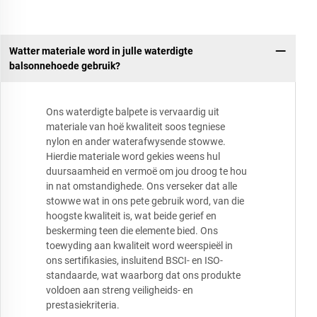
Watter materiale word in julle waterdigte
balsonnehoede gebruik?
Ons waterdigte balpete is vervaardig uit
materiale van hoë kwaliteit soos tegniese
nylon en ander waterafwysende stowwe.
Hierdie materiale word gekies weens hul
duursaamheid en vermoë om jou droog te hou
in nat omstandighede. Ons verseker dat alle
stowwe wat in ons pete gebruik word, van die
hoogste kwaliteit is, wat beide gerief en
beskerming teen die elemente bied. Ons
toewyding aan kwaliteit word weerspieël in
ons sertifikasies, insluitend BSCI- en ISO-
standaarde, wat waarborg dat ons produkte
voldoen aan streng veiligheids- en
prestasiekriteria.