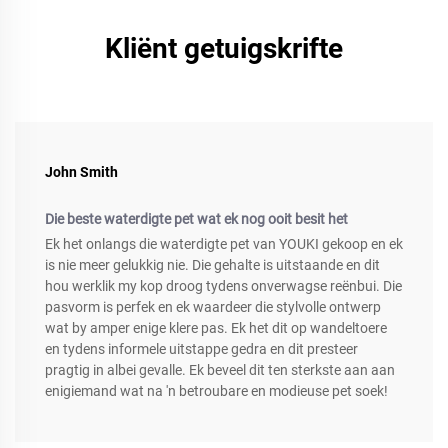
Kliënt getuigskrifte
John Smith
Die beste waterdigte pet wat ek nog ooit besit het
Ek het onlangs die waterdigte pet van YOUKI gekoop en ek
is nie meer gelukkig nie. Die gehalte is uitstaande en dit
hou werklik my kop droog tydens onverwagse reënbui. Die
pasvorm is perfek en ek waardeer die stylvolle ontwerp
wat by amper enige klere pas. Ek het dit op wandeltoere
en tydens informele uitstappe gedra en dit presteer
pragtig in albei gevalle. Ek beveel dit ten sterkste aan aan
enigiemand wat na 'n betroubare en modieuse pet soek!