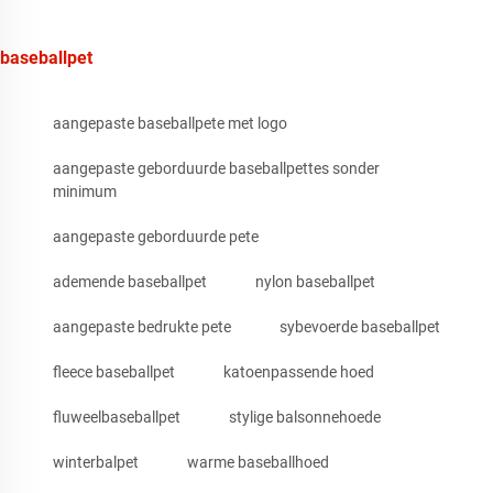
baseballpet
aangepaste baseballpete met logo
aangepaste geborduurde baseballpettes sonder
minimum
aangepaste geborduurde pete
ademende baseballpet
nylon baseballpet
aangepaste bedrukte pete
sybevoerde baseballpet
fleece baseballpet
katoenpassende hoed
fluweelbaseballpet
stylige balsonnehoede
winterbalpet
warme baseballhoed