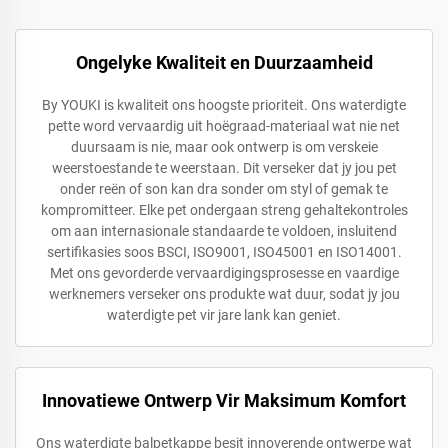
Ongelyke Kwaliteit en Duurzaamheid
By YOUKI is kwaliteit ons hoogste prioriteit. Ons waterdigte
pette word vervaardig uit hoëgraad-materiaal wat nie net
duursaam is nie, maar ook ontwerp is om verskeie
weerstoestande te weerstaan. Dit verseker dat jy jou pet
onder reën of son kan dra sonder om styl of gemak te
kompromitteer. Elke pet ondergaan streng gehaltekontroles
om aan internasionale standaarde te voldoen, insluitend
sertifikasies soos BSCI, ISO9001, ISO45001 en ISO14001.
Met ons gevorderde vervaardigingsprosesse en vaardige
werknemers verseker ons produkte wat duur, sodat jy jou
waterdigte pet vir jare lank kan geniet.
Innovatiewe Ontwerp Vir Maksimum Komfort
Ons waterdigte balpetkappe besit innoverende ontwerpe wat