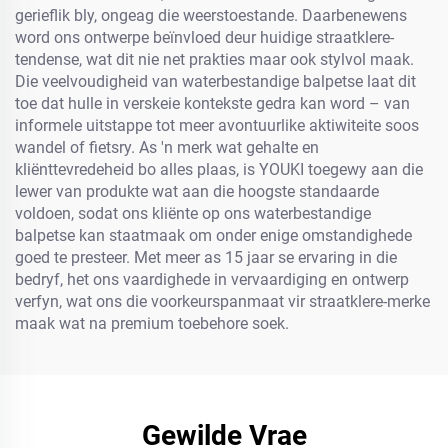
gerieflik bly, ongeag die weerstoestande. Daarbenewens
word ons ontwerpe beïnvloed deur huidige straatklere-
tendense, wat dit nie net prakties maar ook stylvol maak.
Die veelvoudigheid van waterbestandige balpetse laat dit
toe dat hulle in verskeie kontekste gedra kan word – van
informele uitstappe tot meer avontuurlike aktiwiteite soos
wandel of fietsry. As 'n merk wat gehalte en
kliënttevredeheid bo alles plaas, is YOUKI toegewy aan die
lewer van produkte wat aan die hoogste standaarde
voldoen, sodat ons kliënte op ons waterbestandige
balpetse kan staatmaak om onder enige omstandighede
goed te presteer. Met meer as 15 jaar se ervaring in die
bedryf, het ons vaardighede in vervaardiging en ontwerp
verfyn, wat ons die voorkeurspanmaat vir straatklere-merke
maak wat na premium toebehore soek.
Gewilde Vrae