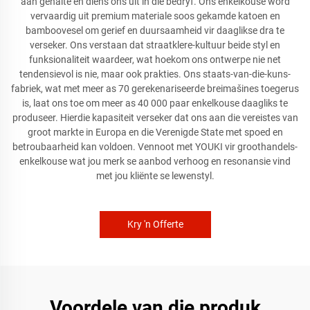
aan gehalte en diens ons uit in die bedryf. Ons enkelkouse word
vervaardig uit premium materiale soos gekamde katoen en
bamboovesel om gerief en duursaamheid vir daaglikse dra te
verseker. Ons verstaan dat straatklere-kultuur beide styl en
funksionaliteit waardeer, wat hoekom ons ontwerpe nie net
tendensievol is nie, maar ook prakties. Ons staats-van-die-kuns-
fabriek, wat met meer as 70 gerekenariseerde breimašines toegerus
is, laat ons toe om meer as 40 000 paar enkelkouse daagliks te
produseer. Hierdie kapasiteit verseker dat ons aan die vereistes van
groot markte in Europa en die Verenigde State met spoed en
betroubaarheid kan voldoen. Vennoot met YOUKI vir groothandels-
enkelkouse wat jou merk se aanbod verhoog en resonansie vind
met jou kliënte se lewenstyl.
Kry 'n Offerte
Voordele van die produk