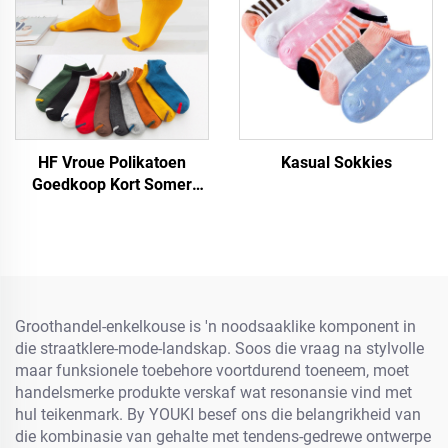
HF Vroue Polikatoen
Kasual Sokkies
Goedkoop Kort Somer
Gestreepte Kleurvolle
Gerieflike Sokkies
Groothandel-enkelkouse is 'n noodsaaklike komponent in
die straatklere-mode-landskap. Soos die vraag na stylvolle
maar funksionele toebehore voortdurend toeneem, moet
handelsmerke produkte verskaf wat resonansie vind met
hul teikenmark. By YOUKI besef ons die belangrikheid van
die kombinasie van gehalte met tendens-gedrewe ontwerpe