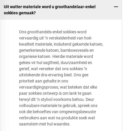
Uit watter materiale word u groothandelaar-enkel
sokkies gemaak?
Ons groothandels-enkel sokkies word
vervaardig uit ’n verskeidenheid van hoë-
kwaliteit materiale, insluitend gekamde katoen,
gemerkeriesde katoen, bamboesvesels en
organiese katoen. Hierdie materiale word
gekies vir hul sagtheid, duurzaamheid en
gerief, wat verseker dat ons sokkies ’n
uitstekende dra-ervaring bied. Ons gee
prioriteit aan gehalte in ons
vervaardigingsproses, wat beteken dat elke
paar sokkies ontwerp is om lank te gaan
terwyl dit ’n stylvol voorkoms behou. Deur
volhoubare materiale te gebruik, spreek ons
ook die behoeftes van omgewingsbewuste
verbruikers aan wat na produkte soek wat
saamstem met hul waardes.