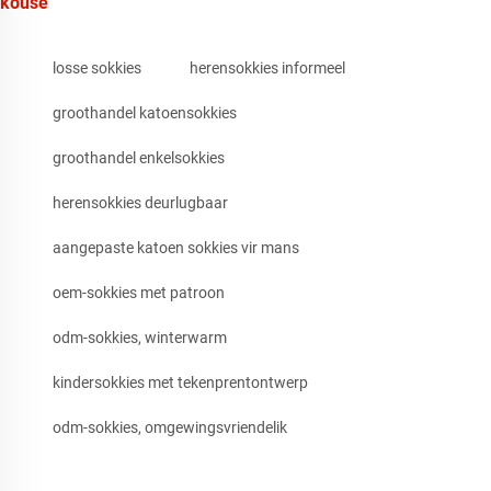
kouse
losse sokkies
herensokkies informeel
groothandel katoensokkies
groothandel enkelsokkies
herensokkies deurlugbaar
aangepaste katoen sokkies vir mans
oem-sokkies met patroon
odm-sokkies, winterwarm
kindersokkies met tekenprentontwerp
odm-sokkies, omgewingsvriendelik