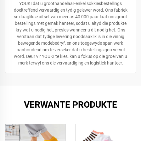
YOUKI dat u groothandelaar-enkel sokkiesbestellings
doeltreffend vervaardig en tydig gelewer word. Ons fabriek
se daaglikse uitset van meer as 40 000 paar laat ons groot
bestellings met gemak hanteer, sodat u altyd die produkte
kry wat u nodig het, presies wanneer u dit nodig het. Ons
verstaan dat tydige lewering noodsaaklik is in die vinnig
bewegende modebedryf, en ons toegewyde span werk
aanhoudend om te verseker dat u bestellings gou vervul
word. Deur vir YOUKI te kies, kan u fokus op die groei van u
merk terwyl ons die vervaardiging en logistiek hanteer.
VERWANTE PRODUKTE