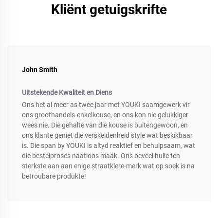
Kliënt getuigskrifte
John Smith
Uitstekende Kwaliteit en Diens
Ons het al meer as twee jaar met YOUKI saamgewerk vir
ons groothandels-enkelkouse, en ons kon nie gelukkiger
wees nie. Die gehalte van die kouse is buitengewoon, en
ons klante geniet die verskeidenheid style wat beskikbaar
is. Die span by YOUKI is altyd reaktief en behulpsaam, wat
die bestelproses naatloos maak. Ons beveel hulle ten
sterkste aan aan enige straatklere-merk wat op soek is na
betroubare produkte!