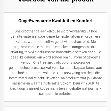
Ongeëwenaarde Kwaliteit en Komfort
Ons groothandels-enkelkouse word vervaardig uit hoë
gehalte materiaal soos gemerkeriesde katoen en organiese
katoen, wat onoortreflike gerief vir die draer bied. Die
sagtheid van die materiaal verseker ’n aangename dra-
ervaring, terwyl die duursame konstruksie beteken dat hulle
daagliks gebruik kan word sonder om hul vorm of gevoel te
verloor. Ons tree met trots op ons noukeurige
gehaltebeheerprosesse wat verseker dat elke paar kouse aan
ons hoë standaarde voldoen. Ons toewyding om slegs die
beste materiaal te gebruik vertaal na produkte wat jou klante
sal liefhê en waarna hulle sal terugkom. Deur vir YOUKI te
kies, koop jy nie net kouse nie; jy belê in gehalte wat jou merk
se reputasie verbeter.