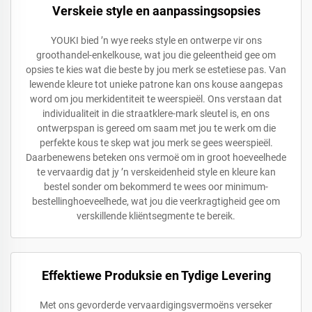
Verskeie style en aanpassingsopsies
YOUKI bied ’n wye reeks style en ontwerpe vir ons
groothandel-enkelkouse, wat jou die geleentheid gee om
opsies te kies wat die beste by jou merk se estetiese pas. Van
lewende kleure tot unieke patrone kan ons kouse aangepas
word om jou merkidentiteit te weerspieël. Ons verstaan dat
individualiteit in die straatklere-mark sleutel is, en ons
ontwerpspan is gereed om saam met jou te werk om die
perfekte kous te skep wat jou merk se gees weerspieël.
Daarbenewens beteken ons vermoë om in groot hoeveelhede
te vervaardig dat jy ’n verskeidenheid style en kleure kan
bestel sonder om bekommerd te wees oor minimum-
bestellinghoeveelhede, wat jou die veerkragtigheid gee om
verskillende kliëntsegmente te bereik.
Effektiewe Produksie en Tydige Levering
Met ons gevorderde vervaardigingsvermoëns verseker