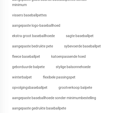
minimum
vissers baseballpettes
aangepaste logo-baseballhoed
ekstra groot baseballhoede
sagte baseballpet
aangepaste bedrukte pete
sybevoerde baseballpet
fleece baseballpet
katoenpassende hoed
geborduurde balpete
stylige balsonnehoede
winterbalpet
flexibele passingspet
opvolgingsbaseballpet
grootverkoop balpete
aangepaste baseballhoede sonder minimumbestelling
aangepaste gedrukte baseballpete