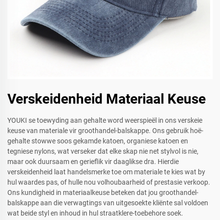
Verskeidenheid Materiaal Keuse
YOUKI se toewyding aan gehalte word weerspieël in ons verskeie
keuse van materiale vir groothandel-balskappe. Ons gebruik hoë-
gehalte stowwe soos gekamde katoen, organiese katoen en
tegniese nylons, wat verseker dat elke skap nie net stylvol is nie,
maar ook duursaam en gerieflik vir daaglikse dra. Hierdie
verskeidenheid laat handelsmerke toe om materiale te kies wat by
hul waardes pas, of hulle nou volhoubaarheid of prestasie verkoop.
Ons kundigheid in materiaalkeuse beteken dat jou groothandel-
balskappe aan die verwagtings van uitgesoekte kliënte sal voldoen
wat beide styl en inhoud in hul straatklere-toebehore soek.