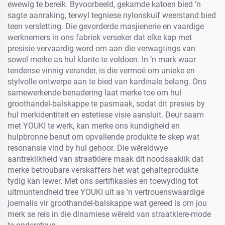
ewewig te bereik. Byvoorbeeld, gekamde katoen bied ’n
sagte aanraking, terwyl tegniese nylonskuif weerstand bied
teen versletting. Die gevorderde masjienerie en vaardige
werknemers in ons fabriek verseker dat elke kap met
presisie vervaardig word om aan die verwagtings van
sowel merke as hul klante te voldoen. In ’n mark waar
tendense vinnig verander, is die vermoë om unieke en
stylvolle ontwerpe aan te bied van kardinale belang. Ons
samewerkende benadering laat merke toe om hul
groothandel-balskappe te pasmaak, sodat dit presies by
hul merkidentiteit en estetiese visie aansluit. Deur saam
met YOUKI te werk, kan merke ons kundigheid en
hulpbronne benut om opvallende produkte te skep wat
resonansie vind by hul gehoor. Die wêreldwye
aantreklikheid van straatklere maak dit noodsaaklik dat
merke betroubare verskaffers het wat gehalteprodukte
tydig kan lewer. Met ons sertifikasies en toewyding tot
uitmuntendheid tree YOUKI uit as ’n vertrouenswaardige
joernalis vir groothandel-balskappe wat gereed is om jou
merk se reis in die dinamiese wêreld van straatklere-mode