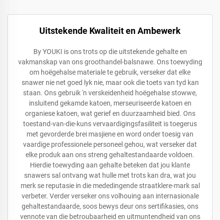
Uitstekende Kwaliteit en Ambewerk
By YOUKI is ons trots op die uitstekende gehalte en
vakmanskap van ons groothandel-balsnawe. Ons toewyding
om hoëgehalse materiale te gebruik, verseker dat elke
snawer nie net goed lyk nie, maar ook die toets van tyd kan
staan. Ons gebruik 'n verskeidenheid hoëgehalse stowwe,
insluitend gekamde katoen, merseuriseerde katoen en
organiese katoen, wat gerief en duurzaamheid bied. Ons
toestand-van-die-kuns vervaardigingsfasiliteit is toegerus
met gevorderde brei masjiene en word onder toesig van
vaardige professionele personeel gehou, wat verseker dat
elke produk aan ons streng gehaltestandaarde voldoen.
Hierdie toewyding aan gehalte beteken dat jou klante
snawers sal ontvang wat hulle met trots kan dra, wat jou
merk se reputasie in die mededingende straatklere-mark sal
verbeter. Verder verseker ons volhouing aan internasionale
gehaltestandaarde, soos bewys deur ons sertifikasies, ons
vennote van die betroubaarheid en uitmuntendheid van ons