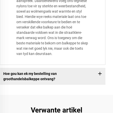
aanspreek. Daarbenewens voeg ons tegniese
nylons toe vir sy sterkte en weerbestandheid,
sowel as wolmengsels wat warmte en styl
bied. Hierdie wye reeks materiale laat ons toe
om verskillende voorkeure te bedien en te
verseker dat elke balkep aan die hoë
standaarde voldoen wat in die straatklere-
mark verwag word. Ons is toegewy om die
beste materiale te bekom om balkeppe te skep
wat nie net goed lyk nie, maar ook die toets
van tyd kan deurstaan.
Hoe gou kan ek my bestelling van
groothandelsbalkeppe ontvang?
Verwante artikel