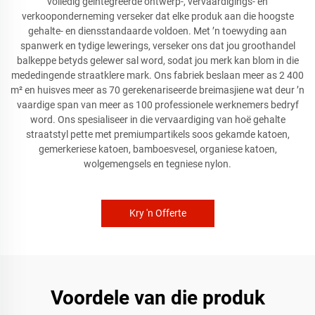
volledig geïntegreerde ontwerp-, vervaardigings- en
verkooponderneming verseker dat elke produk aan die hoogste
gehalte- en diensstandaarde voldoen. Met ’n toewyding aan
spanwerk en tydige lewerings, verseker ons dat jou groothandel
balkeppe betyds gelewer sal word, sodat jou merk kan blom in die
mededingende straatklere mark. Ons fabriek beslaan meer as 2 400
m² en huisves meer as 70 gerekenariseerde breimasjiene wat deur ’n
vaardige span van meer as 100 professionele werknemers bedryf
word. Ons spesialiseer in die vervaardiging van hoë gehalte
straatstyl pette met premiumpartikels soos gekamde katoen,
gemerkeriese katoen, bamboesvesel, organiese katoen,
wolgemengsels en tegniese nylon.
Kry 'n Offerte
Voordele van die produk