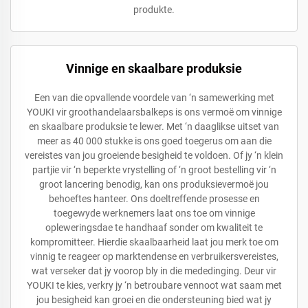
produkte.
Vinnige en skaalbare produksie
Een van die opvallende voordele van ‘n samewerking met
YOUKI vir groothandelaarsbalkeps is ons vermoë om vinnige
en skaalbare produksie te lewer. Met ‘n daaglikse uitset van
meer as 40 000 stukke is ons goed toegerus om aan die
vereistes van jou groeiende besigheid te voldoen. Of jy ‘n klein
partjie vir ‘n beperkte vrystelling of ‘n groot bestelling vir ‘n
groot lancering benodig, kan ons produksievermoë jou
behoeftes hanteer. Ons doeltreffende prosesse en
toegewyde werknemers laat ons toe om vinnige
opleweringsdae te handhaaf sonder om kwaliteit te
kompromitteer. Hierdie skaalbaarheid laat jou merk toe om
vinnig te reageer op marktendense en verbruikersvereistes,
wat verseker dat jy voorop bly in die mededinging. Deur vir
YOUKI te kies, verkry jy ‘n betroubare vennoot wat saam met
jou besigheid kan groei en die ondersteuning bied wat jy