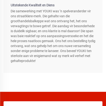
Uitstekende Kwaliteit en Diens
Die samewerking met YOUKI was ’n spelveranderder vir
ons straatklere-merk. Die gehalte van die
groothandelsbalkeppe wat ons ontvang het, het ons
verwagtings te bowe getref. Die aandag vir besonderhede
is duidelik sigbaar, en ons klante is mal daaroor! Die span
was baie reaktief op ons aanpassingsversoeke en het die
hele proses naatloos gemaak. Ons het ons bestelling tydig
ontvang, wat ons gehelp het om ons nuwe versameling
sonder enige probleme te lanseer. Ons beveel YOUKI ten
sterkste aan vir enigiemand wat sy merk wil verhef met
gehalteprodukte!