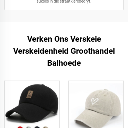
sukses in die straatklerebedryf.
Verken Ons Verskeie
Verskeidenheid Groothandel
Balhoede