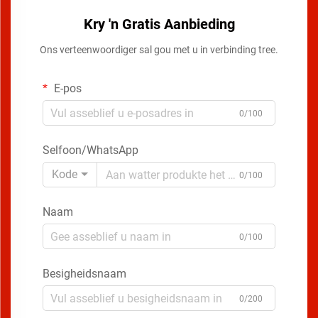
Kry 'n Gratis Aanbieding
Ons verteenwoordiger sal gou met u in verbinding tree.
E-pos
0/100
Selfoon/WhatsApp
Kode
0/100
Naam
0/100
Besigheidsnaam
0/200