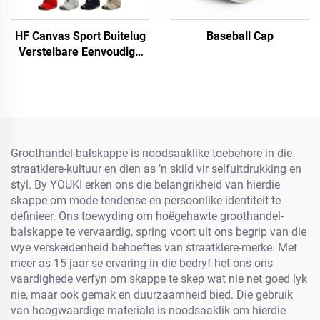
HF Canvas Sport Buitelug
Baseball Cap
Verstelbare Eenvoudige
Mans Vroue Baseball Pet
Met Fluorescerende Etiket
Groothandel-balskappe is noodsaaklike toebehore in die
straatklere-kultuur en dien as ’n skild vir selfuitdrukking en
styl. By YOUKI erken ons die belangrikheid van hierdie
skappe om mode-tendense en persoonlike identiteit te
definieer. Ons toewyding om hoëgehawte groothandel-
balskappe te vervaardig, spring voort uit ons begrip van die
wye verskeidenheid behoeftes van straatklere-merke. Met
meer as 15 jaar se ervaring in die bedryf het ons ons
vaardighede verfyn om skappe te skep wat nie net goed lyk
nie, maar ook gemak en duurzaamheid bied. Die gebruik
van hoogwaardige materiale is noodsaaklik om hierdie