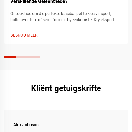
Verskillende Geleenthede?
Ontdek hoe om die perfekte baseballpet te kies vir sport,
buite-avonture of semi-formele byeenkomste. Kry ekspert-
tips oor pasvorm, materiaal en styl om by elke geleentheid te
pas. Vind vandag jou ideale pet.
BESKOU MEER
Kliënt getuigskrifte
Alex Johnson