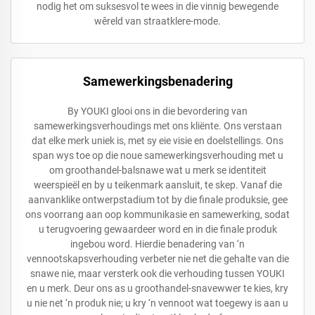
nodig het om suksesvol te wees in die vinnig bewegende
wêreld van straatklere-mode.
Samewerkingsbenadering
By YOUKI glooi ons in die bevordering van
samewerkingsverhoudings met ons kliënte. Ons verstaan
dat elke merk uniek is, met sy eie visie en doelstellings. Ons
span wys toe op die noue samewerkingsverhouding met u
om groothandel-balsnawe wat u merk se identiteit
weerspieël en by u teikenmark aansluit, te skep. Vanaf die
aanvanklike ontwerpstadium tot by die finale produksie, gee
ons voorrang aan oop kommunikasie en samewerking, sodat
u terugvoering gewaardeer word en in die finale produk
ingebou word. Hierdie benadering van ‘n
vennootskapsverhouding verbeter nie net die gehalte van die
snawe nie, maar versterk ook die verhouding tussen YOUKI
en u merk. Deur ons as u groothandel-snavewwer te kies, kry
u nie net ‘n produk nie; u kry ‘n vennoot wat toegewy is aan u