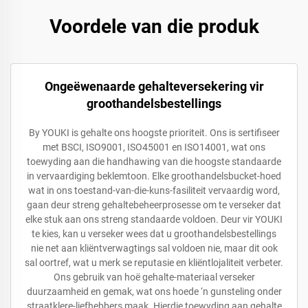
Voordele van die produk
Ongeëwenaarde gehalteversekering vir
groothandelsbestellings
By YOUKI is gehalte ons hoogste prioriteit. Ons is sertifiseer
met BSCI, ISO9001, ISO45001 en ISO14001, wat ons
toewyding aan die handhawing van die hoogste standaarde
in vervaardiging beklemtoon. Elke groothandelsbucket-hoed
wat in ons toestand-van-die-kuns-fasiliteit vervaardig word,
gaan deur streng gehaltebeheerprosesse om te verseker dat
elke stuk aan ons streng standaarde voldoen. Deur vir YOUKI
te kies, kan u verseker wees dat u groothandelsbestellings
nie net aan kliëntverwagtings sal voldoen nie, maar dit ook
sal oortref, wat u merk se reputasie en kliëntlojaliteit verbeter.
Ons gebruik van hoë gehalte-materiaal verseker
duurzaamheid en gemak, wat ons hoede ‘n gunsteling onder
straatklere-liefhebbers maak. Hierdie toewyding aan gehalte