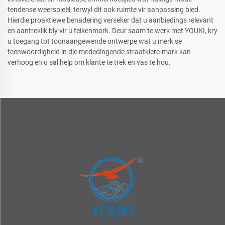
tendense weerspieël, terwyl dit ook ruimte vir aanpassing bied.
Hierdie proaktiewe benadering verseker dat u aanbiedings relevant
en aantreklik bly vir u teikenmark. Deur saam te werk met YOUKI, kry
u toegang tot toonaangewende ontwerpe wat u merk se
teenwoordigheid in die mededingende straatklere-mark kan
verhoog en u sal help om klante te trek en vas te hou.