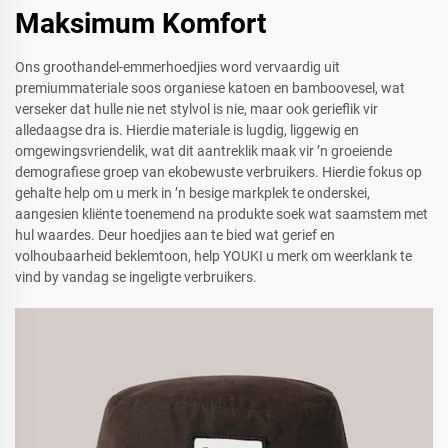
Maksimum Komfort
Ons groothandel-emmerhoedjies word vervaardig uit
premiummateriale soos organiese katoen en bamboovesel, wat
verseker dat hulle nie net stylvol is nie, maar ook gerieflik vir
alledaagse dra is. Hierdie materiale is lugdig, liggewig en
omgewingsvriendelik, wat dit aantreklik maak vir ’n groeiende
demografiese groep van ekobewuste verbruikers. Hierdie fokus op
gehalte help om u merk in ’n besige markplek te onderskei,
aangesien kliënte toenemend na produkte soek wat saamstem met
hul waardes. Deur hoedjies aan te bied wat gerief en
volhoubaarheid beklemtoon, help YOUKI u merk om weerklank te
vind by vandag se ingeligte verbruikers.