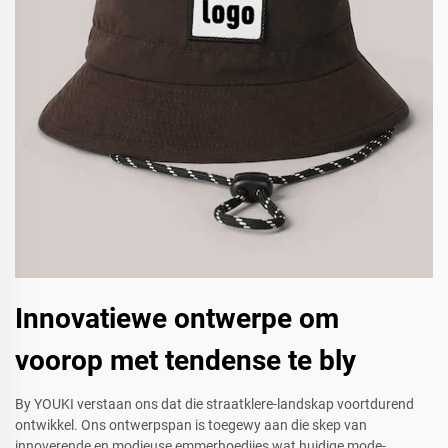
Innovatiewe ontwerpe om
voorop met tendense te bly
By YOUKI verstaan ons dat die straatklere-landskap voortdurend
ontwikkel. Ons ontwerpspan is toegewy aan die skep van
innoverende en modieuse emmerhoedjies wat huidige mode-