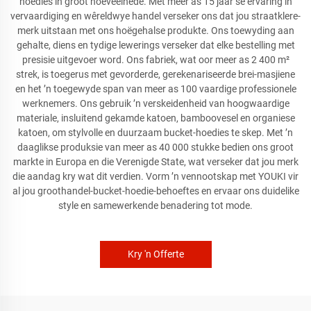
hoedies in groot hoeveelhede. Met meer as 15 jaar se ervaring in
vervaardiging en wêreldwye handel verseker ons dat jou straatklere-
merk uitstaan met ons hoëgehalse produkte. Ons toewyding aan
gehalte, diens en tydige lewerings verseker dat elke bestelling met
presisie uitgevoer word. Ons fabriek, wat oor meer as 2 400 m²
strek, is toegerus met gevorderde, gerekenariseerde brei-masjiene
en het ’n toegewyde span van meer as 100 vaardige professionele
werknemers. Ons gebruik ’n verskeidenheid van hoogwaardige
materiale, insluitend gekamde katoen, bamboovesel en organiese
katoen, om stylvolle en duurzaam bucket-hoedies te skep. Met ’n
daaglikse produksie van meer as 40 000 stukke bedien ons groot
markte in Europa en die Verenigde State, wat verseker dat jou merk
die aandag kry wat dit verdien. Vorm ’n vennootskap met YOUKI vir
al jou groothandel-bucket-hoedie-behoeftes en ervaar ons duidelike
style en samewerkende benadering tot mode.
Kry 'n Offerte