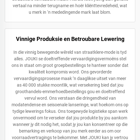
vertaal na minder terugname en hoër kliënttevredeheid, wat
u merk in ‘n mededingende mark laat blom.
Vinnige Produksie en Betroubare Lewering
In die vinnig bewegende wêreld van straatklere-mode is tyd
alles. JOUKI se doeltreffende vervaardigingsvermoëns stel
ons in staat om groot groepbestellings te hanteer sonder dat
kwaliteit kompromis word. Ons gevorderde
vervaardigingsprosesse maak ’n daaglikse uitset van meer
as 40 000 stukke moontlik, wat versekering bied dat jou
groothandels-emmerhoedbestellings gou en doeltreffend
vervul word. Ons verstaan die dringendheid van
modatendense en seisoenale lanseringe, wat hoekom ons op
tydige lewerings fokus. Ons toegewyde logistieke span werk
onvermoeid om te verseker dat jou produkte by jou aankom
wanneer jy dit nodig het, sodat jy jou kan konsentreer op die
bemarking en verkoop van jou merk eerder as om oor
voorraadvertragings te bekommer. Met JOUKI kan jy vertrou