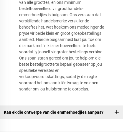
van alle groottes, en ons minimum
bestelhoeveelheid vir groothandels-
emmerhoedjies is buigsam. Ons verstaan dat
verskillende handelsmerke verskillende
behoeftes het, wat hoekom ons mededingende
pryse vir beide klein en groot groepbestellings
aanbied. Hierdie buigsamheid laat jou toe om
die mark met 'n kleiner hoeveelheid te toets
voordat jy jouself vir groter bestellings verbind.
Ons span staan gereed om jou te help om die
beste bestelgrootte te bepaal gebaseer op jou
spesifieke vereistes en
verkoopvooruitskattings, sodat jy die regte
voorraad het om aan kliëntvraag te voldoen
sonder om jou hulpbronne te oorbelas.
Kan ek die ontwerpe van die emmerhoedjies aanpas?