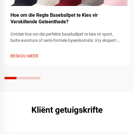
Hoe om die Regte Baseballpet te Kies vir
Verskillende Geleenthede?
Ontdek hoe om die perfekte baseballpet te kies vir sport,
buite-avonture of semi-formele byeenkomste. Kry ekspert-
tips oor pasvorm, materiaal en styl om by elke geleentheid te
pas. Vind vandag jou ideale pet.
BESKOU MEER
Kliënt getuigskrifte