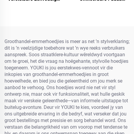
Mans Vroue Baseball Pet
Bakspens Pet Kap
Met Fluorescerende Etiket
Grappige Katoen Stof Met
Visier vir Buitelug vir
Volwassenes en Kinders
Groothandel-emmerhoedjies is meer as net ’n stylverklaring;
dit is ’n veelzijdige toebehore wat ’n wye reeks verbruikers
aanspreek. Soos straatklere-kultuur wêreldwyd voortgaan
om te groei, het die vraag na hoëgehante, stylvolle hoedjies
toegeneem. YOUKI is jou eerstekwes-vennoot vir die
inkopies van groothandel-emmerhoedjies in groot
hoeveelhede, en bied jou die geleentheid om jou merk se
aanbod te verhoog. Ons hoedjies word nie net vir styl
ontwerp nie, maar ook vir funksionaliteit, wat hulle geskik
maak vir verskeie geleenthede—van informele uitstappe tot
buitelug-avonture. Deur vir YOUKI te kies, voordeel jy van
ons uitgebreide ervaring in die bedryf, wat verseker dat jou
groot bestellings met presisie en sorg behandel word. Ons
verstaan die belangrikheid van om voorop met tendense te
bly, en daarom is ons ontwerpspan toegewy aan die skep