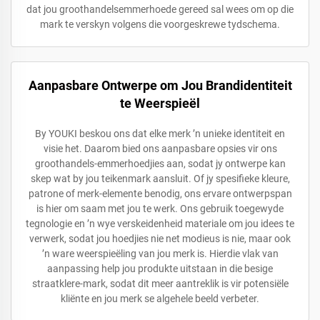
dat jou groothandelsemmerhoede gereed sal wees om op die
mark te verskyn volgens die voorgeskrewe tydschema.
Aanpasbare Ontwerpe om Jou Brandidentiteit
te Weerspieël
By YOUKI beskou ons dat elke merk ’n unieke identiteit en
visie het. Daarom bied ons aanpasbare opsies vir ons
groothandels-emmerhoedjies aan, sodat jy ontwerpe kan
skep wat by jou teikenmark aansluit. Of jy spesifieke kleure,
patrone of merk-elemente benodig, ons ervare ontwerpspan
is hier om saam met jou te werk. Ons gebruik toegewyde
tegnologie en ’n wye verskeidenheid materiale om jou idees te
verwerk, sodat jou hoedjies nie net modieus is nie, maar ook
’n ware weerspieëling van jou merk is. Hierdie vlak van
aanpassing help jou produkte uitstaan in die besige
straatklere-mark, sodat dit meer aantreklik is vir potensiële
kliënte en jou merk se algehele beeld verbeter.