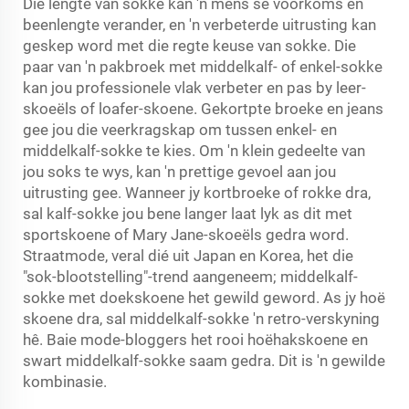
Die lengte van sokke kan 'n mens se voorkoms en
beenlengte verander, en 'n verbeterde uitrusting kan
geskep word met die regte keuse van sokke. Die
paar van 'n pakbroek met middelkalf- of enkel-sokke
kan jou professionele vlak verbeter en pas by leer-
skoeëls of loafer-skoene. Gekortpte broeke en jeans
gee jou die veerkragskap om tussen enkel- en
middelkalf-sokke te kies. Om 'n klein gedeelte van
jou soks te wys, kan 'n prettige gevoel aan jou
uitrusting gee. Wanneer jy kortbroeke of rokke dra,
sal kalf-sokke jou bene langer laat lyk as dit met
sportskoene of Mary Jane-skoeëls gedra word.
Straatmode, veral dié uit Japan en Korea, het die
"sok-blootstelling"-trend aangeneem; middelkalf-
sokke met doekskoene het gewild geword. As jy hoë
skoene dra, sal middelkalf-sokke 'n retro-verskyning
hê. Baie mode-bloggers het rooi hoëhakskoene en
swart middelkalf-sokke saam gedra. Dit is 'n gewilde
kombinasie.