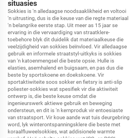
situasies
Sokkies is 'n alledaagse noodsaaklikheid en voltooi
'n uitrusting, dus is die keuse van die regte materiaal
'n belangrike eerste stap. Uit meer as 15 jaar se
ervaring in die vervaardiging van straatklere-
toebehore blyk dit duidelik dat materiaalkeuse die
veelzijdigheid van sokkies beïnvloed. Vir alledaagse
gebruik en informele straatstyl-uitkyks is sokkies
van 'n katoenmengsel die beste opsie. Hulle is
elasties, asemhalend en buigsaam, en pas dus die
beste by sportskoene en doekskoene. Vir
sportaktiwiteite soos sokker en fietsry is anti-slip
poliester-sokkies wat spesifiek vir die aktiwiteit
ontwerp is, die beste keuse omdat die
ingenieurswerk aktiewe gebruik en beweging
ondersteun, en dit is 'n kernproduk vir entoesiaste
van straatsport. Vir koue aande wat tuis deurgebring
word, lyk winterontspanningsklere die beste met
koraalfluweelsokkies, wat addisionele warmte