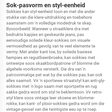
Sok-pasvorm en styl-eenheid
Sokkies kan styl-eenheid toon en met die ander
stukke van die klere-uitdrukking en toebehore
saamstem om 'n volledige modedruk te skep.
Byvoorbeeld: Wanneer u straatklere dra met
bedrukte kapjies en geskeurde jeans, pas
eenvoudige soliede kleur-sokkies om visuele
vermoeidheid as gevolg van te veel elemente te
vermy. Met ander kant toe, by soliede basiese
hempies en reguitbeenbroeke, kan sokkies met
ontwerpe soos skaakbordpatrone of blomme die
algehele voorkoms versterk. Die dra van 'n
patroonmatige pet wat by die sokkies pas, kan ook
alles saamsit. Vir 'n sportiewe straatstyl kan anti-gly-
sokkies met 'n logo saam met sportpette en rug
sakke gedra word om styl te beklemtoon. Vir retro-
styl klere soos vintage leer skoene en blomme-
rokke, kan kant- of plooi-sokkies gedra word om die
vintage-gevoel van die twintigste eeu op te roep.