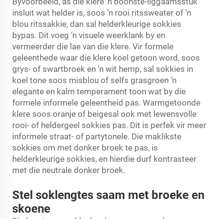
Byvoorbeeld, as die klere ’n boonste-liggaamsstuk
insluit wat helder is, soos ’n rooi ritssweater of ’n
blou ritssakkie, dan sal helderkleurige sokkies
bypas. Dit voeg ’n visuele weerklank by en
vermeerder die lae van die klere. Vir formele
geleenthede waar die klere koel getoon word, soos
grys- of swartbroek en ’n wit hemp, sal sokkies in
koel tone soos misblou of selfs grasgroen ’n
elegante en kalm temperament toon wat by die
formele informele geleentheid pas. Warmgetoonde
klere soos oranje of beigesal ook met lewensvolle
rooi- of heldergeel sokkies pas. Dit is perfek vir meer
informele straat- of partytonele. Die maklikste
sokkies om met donker broek te pas, is
helderkleurige sokkies, en hierdie durf kontrasteer
met die neutrale donker broek.
Stel soklengtes saam met broeke en
skoene