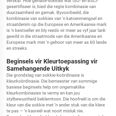
verskaf. Hoë gehalte-sokkies wat ISO- en BSCI-
gesertifiseer is, bied die regte kombinasie van
duurzaamheid en gemak. Byvoorbeeld, die
kombinasie van sokkies van 'n katoenmengsel en
straatdenim op die Europese en Amerikaanse mark
is 'n bestseller en bly reeds vir meer as vyf jaar lank
gewild in die straatmode van die Amerikaanse en
Europese mark met 'n gehoor van meer as 60 lande
en streeks.
Beginsels vir Kleurtoepassing vir
Samehangende Uitkyk
Die grondslag van sokkie-koördinasie is
kleurkoördinasie. Die bemeester van sommige
basiese beginsels help om ongemaklike
kleurkombinasies te vermy en kan jou
stylbewustheid beklemtoon. Die hoofreël is om die
kleur van die sokkie met ’n ander stuk van die klere
te pas — ’n kasreël wat nooit misluk nie.