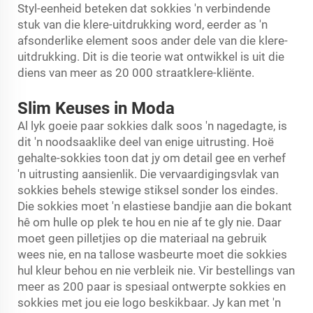
Styl-eenheid beteken dat sokkies 'n verbindende
stuk van die klere-uitdrukking word, eerder as 'n
afsonderlike element soos ander dele van die klere-
uitdrukking. Dit is die teorie wat ontwikkel is uit die
diens van meer as 20 000 straatklere-kliënte.
Slim Keuses in Moda
Al lyk goeie paar sokkies dalk soos 'n nagedagte, is
dit 'n noodsaaklike deel van enige uitrusting. Hoë
gehalte-sokkies toon dat jy om detail gee en verhef
'n uitrusting aansienlik. Die vervaardigingsvlak van
sokkies behels stewige stiksel sonder los eindes.
Die sokkies moet 'n elastiese bandjie aan die bokant
hê om hulle op plek te hou en nie af te gly nie. Daar
moet geen pilletjies op die materiaal na gebruik
wees nie, en na tallose wasbeurte moet die sokkies
hul kleur behou en nie verbleik nie. Vir bestellings van
meer as 200 paar is spesiaal ontwerpte sokkies en
sokkies met jou eie logo beskikbaar. Jy kan met 'n