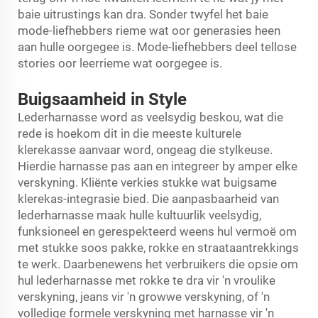
baie uitrustings kan dra. Sonder twyfel het baie
mode-liefhebbers rieme wat oor generasies heen
aan hulle oorgegee is. Mode-liefhebbers deel tellose
stories oor leerrieme wat oorgegee is.
Buigsaamheid in Style
Lederharnasse word as veelsydig beskou, wat die
rede is hoekom dit in die meeste kulturele
klerekasse aanvaar word, ongeag die stylkeuse.
Hierdie harnasse pas aan en integreer by amper elke
verskyning. Kliënte verkies stukke wat buigsame
klerekas-integrasie bied. Die aanpasbaarheid van
lederharnasse maak hulle kultuurlik veelsydig,
funksioneel en gerespekteerd weens hul vermoë om
met stukke soos pakke, rokke en straataantrekkings
te werk. Daarbenewens het verbruikers die opsie om
hul lederharnasse met rokke te dra vir 'n vroulike
verskyning, jeans vir 'n growwe verskyning, of 'n
volledige formele verskyning met harnasse vir 'n