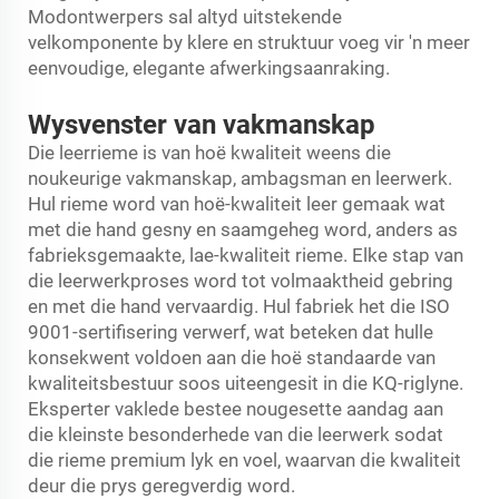
Modontwerpers sal altyd uitstekende
velkomponente by klere en struktuur voeg vir 'n meer
eenvoudige, elegante afwerkingsaanraking.
Wysvenster van vakmanskap
Die leerrieme is van hoë kwaliteit weens die
noukeurige vakmanskap, ambagsman en leerwerk.
Hul rieme word van hoë-kwaliteit leer gemaak wat
met die hand gesny en saamgeheg word, anders as
fabrieksgemaakte, lae-kwaliteit rieme. Elke stap van
die leerwerkproses word tot volmaaktheid gebring
en met die hand vervaardig. Hul fabriek het die ISO
9001-sertifisering verwerf, wat beteken dat hulle
konsekwent voldoen aan die hoë standaarde van
kwaliteitsbestuur soos uiteengesit in die KQ-riglyne.
Eksperter vaklede bestee nougesette aandag aan
die kleinste besonderhede van die leerwerk sodat
die rieme premium lyk en voel, waarvan die kwaliteit
deur die prys geregverdig word.