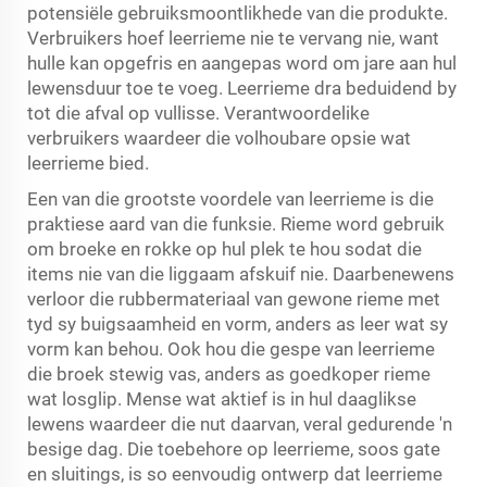
potensiële gebruiksmoontlikhede van die produkte.
Verbruikers hoef leerrieme nie te vervang nie, want
hulle kan opgefris en aangepas word om jare aan hul
lewensduur toe te voeg. Leerrieme dra beduidend by
tot die afval op vullisse. Verantwoordelike
verbruikers waardeer die volhoubare opsie wat
leerrieme bied.
Een van die grootste voordele van leerrieme is die
praktiese aard van die funksie. Rieme word gebruik
om broeke en rokke op hul plek te hou sodat die
items nie van die liggaam afskuif nie. Daarbenewens
verloor die rubbermateriaal van gewone rieme met
tyd sy buigsaamheid en vorm, anders as leer wat sy
vorm kan behou. Ook hou die gespe van leerrieme
die broek stewig vas, anders as goedkoper rieme
wat losglip. Mense wat aktief is in hul daaglikse
lewens waardeer die nut daarvan, veral gedurende 'n
besige dag. Die toebehore op leerrieme, soos gate
en sluitings, is so eenvoudig ontwerp dat leerrieme