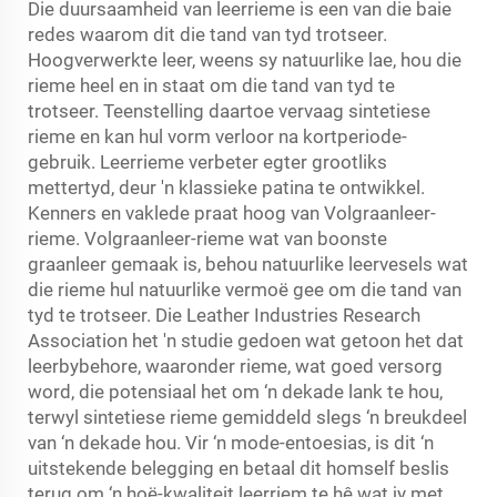
Die duursaamheid van leerrieme is een van die baie
redes waarom dit die tand van tyd trotseer.
Hoogverwerkte leer, weens sy natuurlike lae, hou die
rieme heel en in staat om die tand van tyd te
trotseer. Teenstelling daartoe vervaag sintetiese
rieme en kan hul vorm verloor na kortperiode-
gebruik. Leerrieme verbeter egter grootliks
mettertyd, deur 'n klassieke patina te ontwikkel.
Kenners en vaklede praat hoog van Volgraanleer-
rieme. Volgraanleer-rieme wat van boonste
graanleer gemaak is, behou natuurlike leervesels wat
die rieme hul natuurlike vermoë gee om die tand van
tyd te trotseer. Die Leather Industries Research
Association het 'n studie gedoen wat getoon het dat
leerbybehore, waaronder rieme, wat goed versorg
word, die potensiaal het om ‘n dekade lank te hou,
terwyl sintetiese rieme gemiddeld slegs ‘n breukdeel
van ‘n dekade hou. Vir ‘n mode-entoesias, is dit ‘n
uitstekende belegging en betaal dit homself beslis
terug om ‘n hoë-kwaliteit leerriem te hê wat jy met