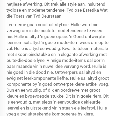
netjiese afwerking. Dit trek alle style aan, insluitend
tydlose en moderne tendense. Tydlose Estetika Wat
die Toets van Tyd Deurstaan
Leerrieme gaan nooit uit styl nie. Hulle word nie
verwag om in die nuutste modetendense te wees
nie. Hulle is altyd 'n goeie opsie. 'n Goed ontwerpte
leerriem sal altyd 'n goeie mode-item wees om op te
val. Hulle is altyd eenvoudig. Kwaliteitsleer materiale
met skoon eindstukke en 'n elegante afwerking met
buite-die-dosie lyne. Vinnige mode-items sal oor 'n
paar maande vir 'n nuwe idee vervang word. Hulle is
nie goed in die dood nie. Ontwerpers sal altyd en
ewig net leerkomponente liefhê. Hulle sal altyd groot
komponente by 'n goed ontwerpte klere-artikel voeg.
Dun en eenvoudig, of dik en oordrewe met groot
kleure en bygevoegde stukke. Dit is 'n goeie riem. Dit
is eenvoudig, met slegs 'n eenvoudige gekleurde
leervel en is uitstekend vir 'n staan-eie leefstyl. Hulle
voeg altyd uitstekende komponente by klere.