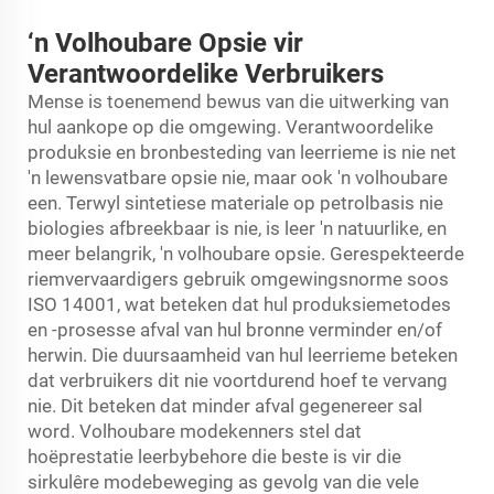
‘n Volhoubare Opsie vir
Verantwoordelike Verbruikers
Mense is toenemend bewus van die uitwerking van
hul aankope op die omgewing. Verantwoordelike
produksie en bronbesteding van leerrieme is nie net
'n lewensvatbare opsie nie, maar ook 'n volhoubare
een. Terwyl sintetiese materiale op petrolbasis nie
biologies afbreekbaar is nie, is leer 'n natuurlike, en
meer belangrik, 'n volhoubare opsie. Gerespekteerde
riemvervaardigers gebruik omgewingsnorme soos
ISO 14001, wat beteken dat hul produksiemetodes
en -prosesse afval van hul bronne verminder en/of
herwin. Die duursaamheid van hul leerrieme beteken
dat verbruikers dit nie voortdurend hoef te vervang
nie. Dit beteken dat minder afval gegenereer sal
word. Volhoubare modekenners stel dat
hoëprestatie leerbybehore die beste is vir die
sirkulêre modebeweging as gevolg van die vele