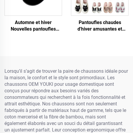
Automne et hiver
Pantoufles chaudes
Nouvelles pantoufles
d'hiver amusantes et
chaudes antidérapantes à
mignonnes en coton avec
motif grand cœur dessin
motifs animaux : lapin,
animé pour femmes
chien, chat, tortue,
léopard, Demu, mouton au
visage noir, capibara,
teckel
Lorsqu’il s’agit de trouver la paire de chaussons idéale pour
la maison, le confort et le style sont primordiaux. Les
chaussons OEM YOUKI pour usage domestique sont
conçus pour répondre aux besoins variés des
consommateurs qui recherchent à la fois fonctionnalité et
attrait esthétique. Nos chaussons sont non seulement
fabriqués à partir de matériaux haut de gamme, tels que le
coton mercerisé et la fibre de bambou, mais sont
également élaborés avec un souci du détail garantissant
un ajustement parfait. Leur conception ergonomique offre