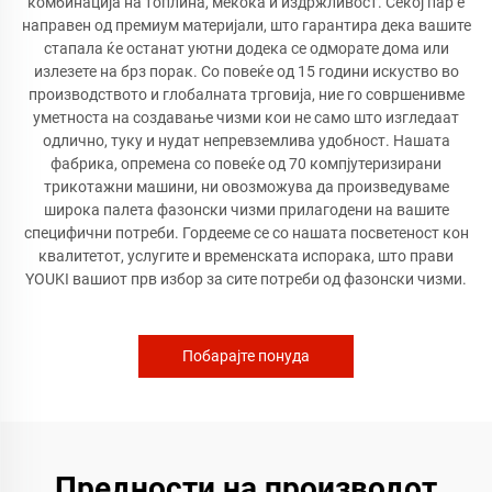
комбинација на топлина, мекоќа и издржливост. Секој пар е
направен од премиум материјали, што гарантира дека вашите
стапала ќе останат уютни додека се одморате дома или
излезете на брз порак. Со повеќе од 15 години искуство во
производството и глобалната трговија, ние го совршенивме
уметноста на создавање чизми кои не само што изгледаат
одлично, туку и нудат непревземлива удобност. Нашата
фабрика, опремена со повеќе од 70 компјутеризирани
трикотажни машини, ни овозможува да произведуваме
широка палета фазонски чизми прилагодени на вашите
специфични потреби. Гордееме се со нашата посветеност кон
квалитетот, услугите и временската испорака, што прави
YOUKI вашиот прв избор за сите потреби од фазонски чизми.
Побарајте понуда
Предности на производот