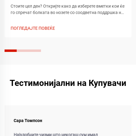
Стоите цел ден? Откријте како да изберете вметки кои ќе
го спречат болката во нозете со соодветна поддршка на
сводот, амортизација и прилагодување. Научете што да
барате според типот на стапало и обувка. Добијте
ПОГЛЕДАЈТЕ ПОВЕЌЕ
релаксација веднаш.
Тестимонијални на Купувачи
Сара Томпсон
Најудобните чизми што некогаш сум имал