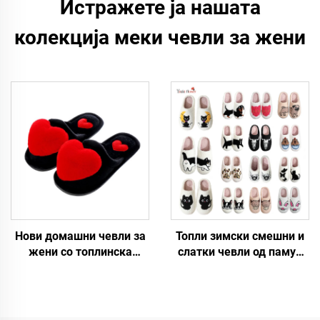
Истражете ја нашата
колекција меки чевли за жени
Нови домашни чевли за
Топли зимски смешни и
жени со топлинска
слатки чевли од памук
изолација, против
со мотиви на зајак, куче,
клизање, со големо срце
мачка, корњача,
и цртоженски мотиви, за
леопард, Дему, црно
есен и зима
лице, овца, капибарa,