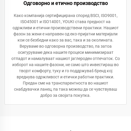
Одговорно и етично производство
Како компанија сертифицирана според BSCI, ISO9001,
ISO45001 и ISO14001, YOUKI става предност на
одржливи и етични производствени практики. Нашиот
фазон за жени е направен од еко-пријатни материјали
кои се безбедни како за вас, така и за околината.
Веруваме во одговорна производство, па затоа
осигуруваме дека нашите процеси минимизираат
отпадот и намалуваат нашиот јаглероден отпечаток. Со
изборот на нашите фазони, не само што инвестираш во
твојот комфорту, туку и го поддржуваš бренд кој
вреднува одржливост и етички работни практики.
Предан сме на транспарентноста во нашиот
снабдувачки ланец, па така можеш да се чувствуваш
добро за својата покупка.