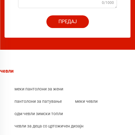
0/1000
ПРЕДАЈ
чевли
меки пантолони за жени
пантолони за патување
меки чевли
одм чевли зимски топли
чевли за деца со цртожичен дизајн