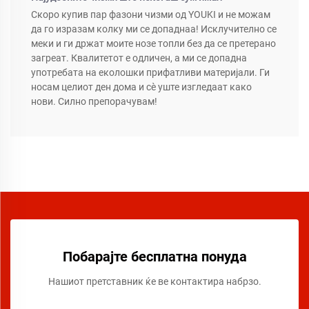
Скоро купив пар фазони чизми од YOUKI и не можам
да го изразам колку ми се допаднаа! Исклучително се
меки и ги држат моите нозе топли без да се претерано
загреат. Квалитетот е одличен, а ми се допадна
употребата на еколошки прифатливи материјали. Ги
носам целиот ден дома и сè уште изгледаат како
нови. Силно препорачувам!
Побарајте бесплатна понуда
Нашиот претставник ќе ве контактира набрзо.