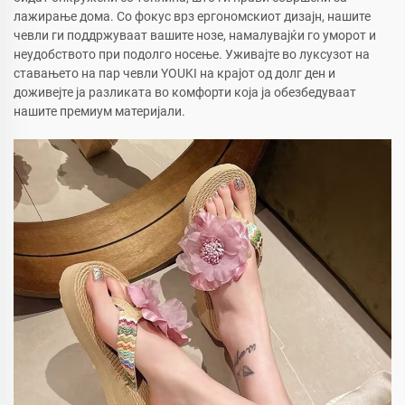
лажирање дома. Со фокус врз ергономскиот дизајн, нашите
чевли ги поддржуваат вашите нозе, намалувајќи го уморот и
неудобството при подолго носење. Уживајте во луксузот на
ставањето на пар чевли YOUKI на крајот од долг ден и
доживејте ја разликата во комфорти која ја обезбедуваат
нашите премиум материјали.