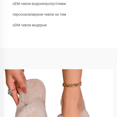
oEM чевли водонепропустливи
персонализирани чевли за тим
oDM чевли модерни