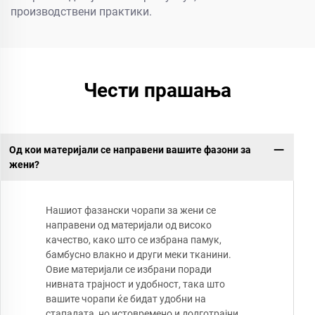
производствени практики.
Чести прашања
Од кои материјали се направени вашите фазони за
жени?
Нашиот фазански чорапи за жени се
направени од материјали од високо
качество, како што се избрана памук,
бамбусно влакно и други меки тканини.
Овие материјали се избрани поради
нивната трајност и удобност, така што
вашите чорапи ќе бидат удобни на
стапалата, но истовремено и долготрајни.