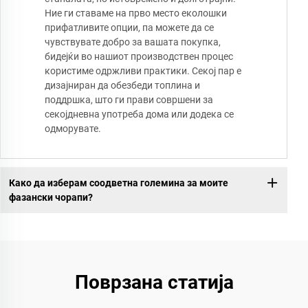
Ние ги ставаме на прво место еколошки
прифатливите опции, па можете да се
чувствувате добро за вашата покупка,
бидејќи во нашиот производствен процес
користиме одржливи практики. Секој пар е
дизајниран да обезбеди топлина и
поддршка, што ги прави совршени за
секојдневна употреба дома или додека се
одморувате.
Како да изберам соодветна големина за моите
фазански чорапи?
Поврзана статија