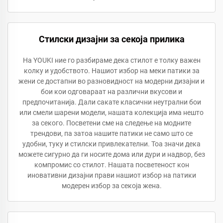
Стилски дизајни за секоја прилика
На YOUKI ние го разбираме дека стилот е толку важен
колку и удобството. Нашиот избор на меки патики за
жени се достапни во разновидност на модерни дизајни и
бои кои одговараат на различни вкусови и
предпочитанија. Дали сакате класични неутрални бои
или смели шарени модели, нашата колекција има нешто
за секого. Посветени сме на следење на модните
трендови, па затоа нашите патики не само што се
удобни, туку и стилски привлекателни. Тоа значи дека
можете сигурно да ги носите дома или дури и надвор, без
компромис со стилот. Нашата посветеност кон
иновативни дизајни прави нашиот избор на патики
модерен избор за секоја жена.