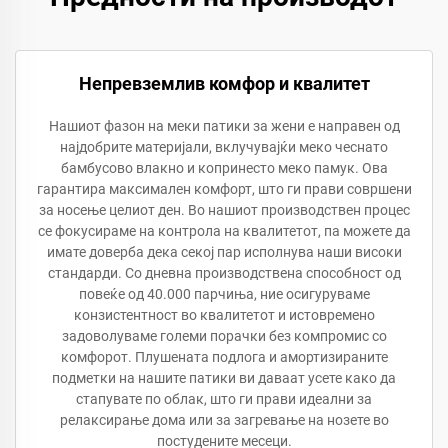
Непревземлив комфор и квалитет
Нашиот фазон на меки патики за жени е направен од
најдобрите материјали, вклучувајќи меко чеснато
бамбусово влакно и копринесто меко памук. Ова
гарантира максимален комфорт, што ги прави совршени
за носење целиот ден. Во нашиот производствен процес
се фокусираме на контрола на квалитетот, па можете да
имате доверба дека секој пар исполнува наши високи
стандарди. Со дневна производствена способност од
повеќе од 40.000 парчиња, ние осигуруваме
конзистентност во квалитетот и истовремено
задоволуваме големи порачки без компромис со
комфорот. Плушената подлога и амортизираните
подметки на нашите патики ви даваат усете како да
стапувате по облак, што ги прави идеални за
релаксирање дома или за загревање на нозете во
постудените месеци.