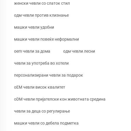
женски чевли со слаток стил
одм чевли против клизнање
машки чевли удобни
машки чевли повеќе неформални
oem чевли за дома
одм чевли лесни
чевли за употреба во хотели
персонализирани чевли за подарок
oEM чевли висок квалитет
oDM чевли пријателски кон животната средина
чевли за деца со регулирање
машки чевли со дебела подметка