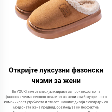
Откријте луксузни фазонски
чизми за жени
Во YOUKI, ние се специјализираме за производство на
фазонски чизми високог квалитет за жени кои безупречно го
комбинираат удобноста и стилот. Нашиот дизајн е создаден со
модерната жена предвид, обезбедувајќи перфектна