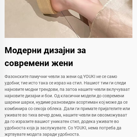
Модерни дизајни за
современи жени
Фазонските памучни чевли за жени од YOUKI не се само
удобни; тие исто така се израз на стил. Нашиот тим ги следи
најновите модни трендови, па затоа нашите чевли вклучуваат
најновите дизајни и бои. Од класични модели до современи
шарени шарки, нудиме разновиден асортиман кој може да се
комбинира со секоја облека. Дали ги примате пријателите или
уживате во тиха вечер дома, нашите чевли ви овозможуваат
да го изразите вашиот уникатен стил, додека уживате во
удобноста која ја заслужувате. Со YOUKI, нема потреба да
жртвувате модата заради удобноста.