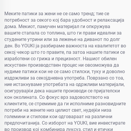
такин со животински
шарења
Меките патики за жени не се само тренд; тие се
потребност за секого кој бара удобност и релаксација
дома. Мекиот, памучен материјал ги опкружува
вашите стапала со топлина, што ги прави идеални за
студените утрини или за лежење на диванот по долг
ден. Во YOUKI ја разбираме важноста на квалитетот во
секој чекор што го правите, па затоа нашите патики се
изработени со грижа и прецизност. Нашиот обилен
искуствен производствен процес ни овозможува да
нудиме патики кои не се само стилски, туку и доволно
издржливи за секојдневна употреба. Поврзано со тоа,
ние истакнуваме употребата на одржливи материјали,
осигурувајќи дека нашите производи се пријателски
кон околината. Со фокус врз задоволството на
клиентите, се стремиме да ги исполниме разновидните
потреби на жените низ целиот свет, нудејќи низа
големини и стилови кои одговараат на различни
предпочитанија. Со изборот на YOUKI, вие инвестирате
во производ кој комбинира луксуз, стил и етички