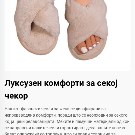
Луксузен комфорти за секој
чекор
Нашиот фазански чевли за жени се дизајнирани за
непревзводлив комфорти, поради што се неопходни за секого
кој ја цени релаксацијата. Меките и памучни материјали од кои
се направени нашите чевли гарантираат дека вашите нозе ќе
бидат опкружени со топлина, што ги прави совршени за