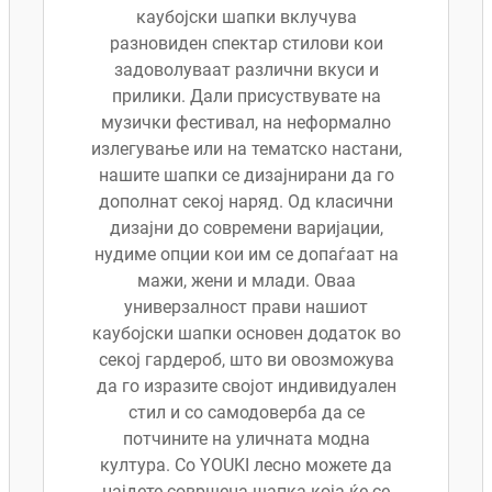
каубојски шапки вклучува
разновиден спектар стилови кои
задоволуваат различни вкуси и
прилики. Дали присуствувате на
музички фестивал, на неформално
излегување или на тематско настани,
нашите шапки се дизајнирани да го
дополнат секој наряд. Од класични
дизајни до современи варијации,
нудиме опции кои им се допаѓаат на
мажи, жени и млади. Оваа
универзалност прави нашиот
каубојски шапки основен додаток во
секој гардероб, што ви овозможува
да го изразите својот индивидуален
стил и со самодоверба да се
потчините на уличната модна
култура. Со YOUKI лесно можете да
најдете совршена шапка која ќе се