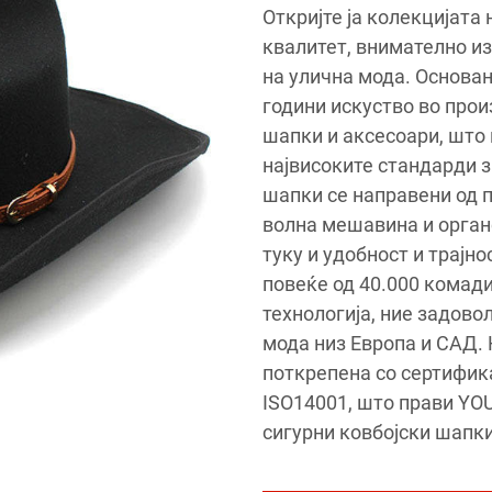
Откријте ја колекцијата
квалитет, внимателно из
на улична мода. Основан
години искуство во прои
шапки и аксесоари, што 
највисоките стандарди з
шапки се направени од 
волна мешавина и органс
туку и удобност и трајн
повеќе од 40.000 комад
технологија, ние задово
мода низ Европа и САД.
поткрепена со сертифика
ISO14001, што прави YOU
сигурни ковбојски шапки