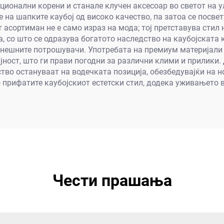
ционални корени и станале клучен аксесоар во светот на 
 на шапките каубој од високо качество, па затоа се посв
 асортиман не е само израз на мода; тој претставува стил
а, со што се одразува богатото наследство на каубојската
денешните потрошувачи. Употребата на премиум материјали
ајност, што ги прави погодни за различни клими и прилик
тво остануваат на водечката позиција, обезбедувајќи на н
о прифатите каубојскиот естетски стил, додека уживањето 
Чести прашања