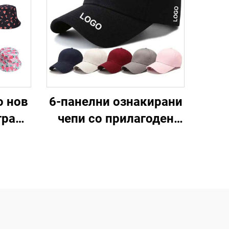
о нов
6-панелни ознакирани
тран
чепи со прилагоден
на
логотип, прилагодени
 вид
капи, тракерски
зајни
спортски бејзболки за
на
мажи
ање,
ов