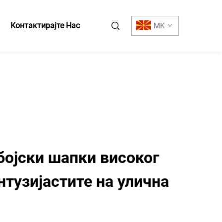
Контактирајте Нас
MK
ојски шапки високог
нтузијастите на улична