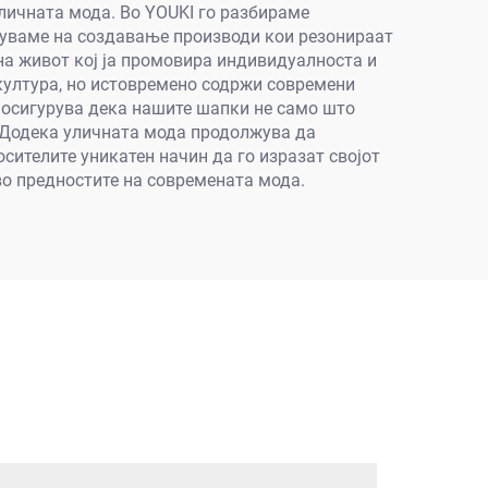
уличната мода. Во YOUKI го разбираме
етуваме на создавање производи кои резонираат
 на живот кој ја промовира индивидуалноста и
 култура, но истовремено содржи современи
 осигурува дека нашите шапки не само што
и. Додека уличната мода продолжува да
осителите уникатен начин да го изразат својот
во предностите на современата мода.