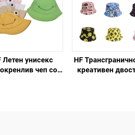
 Летен унисекс
HF Трансграничн
окренлив чеп со
креативен двос
зајн на жаба, од
чеп во форма 
чна ткаенина, со
печурка, чепови
ав, за споменици,
бафин, повеќе ди
 возрасни и деца
за секојднев
употреба, патув
забава, рибол