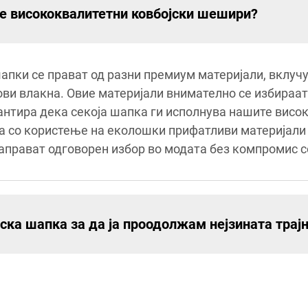
те висококвалитетни ковбојски шешири?
пки се прават од разни премиум материјали, вклучу
ви влакна. Овие материјали внимателно се избираат
рантира дека секоја шапка ги исполнува нашите висок
а со користење на еколошки прифатливи материјали 
аправат одговорен избор во модата без компромис с
јска шапка за да ја проодолжам нејзината трај