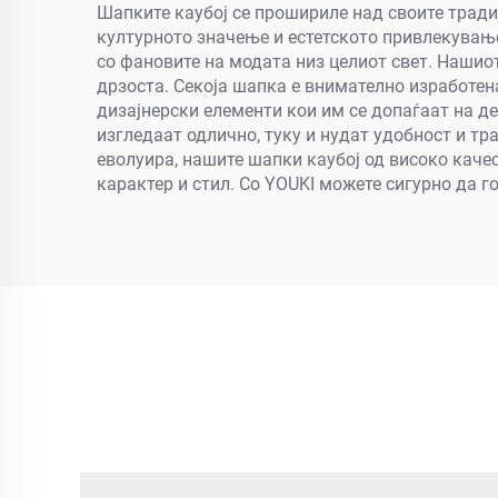
Шапките каубој се прошириле над своите тради
културното значење и естетското привлекување
со фановите на модата низ целиот свет. Нашиот
дрзоста. Секоја шапка е внимателно изработен
дизајнерски елементи кои им се допаѓаат на 
изгледаат одлично, туку и нудат удобност и тр
еволуира, нашите шапки каубој од високо качес
карактер и стил. Со YOUKI можете сигурно да г