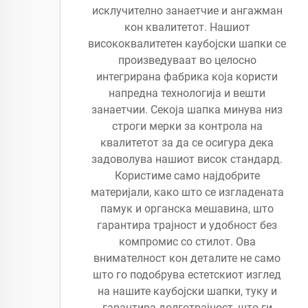
исклучително занаетчие и ангажман
кон квалитетот. Нашиот
висококвалитетен каубојски шапки се
произведуваат во целосно
интегрирана фабрика која користи
напредна технологија и вешти
занаетчии. Секоја шапка минува низ
строги мерки за контрола на
квалитетот за да се осигура дека
задоволува нашиот висок стандард.
Користиме само најдобрите
материјали, како што се изгладената
памук и органска мешавина, што
гарантира трајност и удобност без
компромис со стилот. Ова
внимателност кон деталите не само
што го подобрува естетскиот изглед
на нашите каубојски шапки, туку и
гарантира долготрајност, што ги