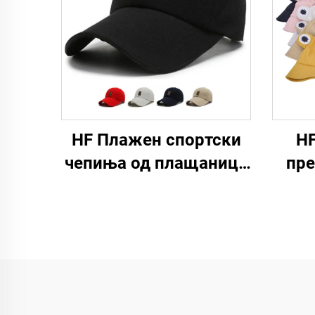
HF Плажен спортски
HF
чепиња од плащаница
пре
со регулација,
ди
едноставен модел за
паму
мажи и жени со
рак
светлечка ознака
за