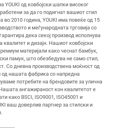
 на YOUKI од ковбојски шапки високог
работени за да го подигнат вашиот стил
а во 2010 година, YOUKI има повеќе од 15
зводството и меѓународната трговија со
гарантира дека секој производ исполнува
а квалитет и дизајн. Нашиот ковбојски
премиум материјали како чеснат бамбук,
ки памук, што обезбедува не само стил,
ост. Со дневна производствена моќност од
и од нашата фабрика со напредна
луваме потребите на брендовите за улична
 Нашата ангажираност кон квалитетот е
ти како BSCI, ISO9001, ISO45001 и
KI ваш доверлив партнер за стилски и
.