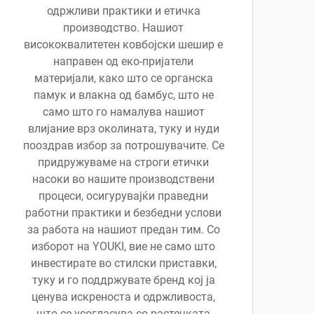
одржливи практики и етичка
производство. Нашиот
висококвалитетен ковбојски шешир е
направен од еко-пријатели
материјали, како што се органска
памук и влакна од бамбус, што не
само што го намалува нашиот
влијание врз околината, туку и нуди
пооздрав избор за потрошувачите. Се
придружуваме на строги етички
насоки во нашите производствени
процеси, осигурувајќи праведни
работни практики и безбедни услови
за работа на нашиот предан тим. Со
изборот на YOUKI, вие не само што
инвестирате во стилски приставки,
туку и го поддржувате бренд кој ја
ценува искреноста и одржливоста,
што се усогласува со растечката