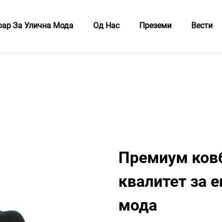
оар За Улична Мода
Од Нас
Преземи
Вести
Премиум ковб
квалитет за е
мода