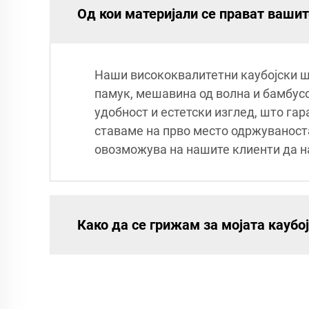
Од кои материјали се прават ваши
Наши висококвалитетни каубојски ша
памук, мешавина од волна и бамбусо
удобност и естетски изглед, што га
ставаме на прво место одржуваност
овозможува на нашите клиенти да н
Како да се грижам за мојата каубо