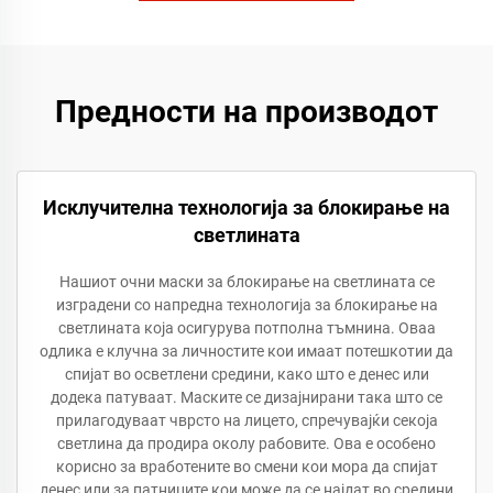
Предности на производот
Исклучителна технологија за блокирање на
светлината
Нашиот очни маски за блокирање на светлината се
изградени со напредна технологија за блокирање на
светлината која осигурува потполна тъмнина. Оваа
одлика е клучна за личностите кои имаат потешкотии да
спијат во осветлени средини, како што е денес или
додека патуваат. Маските се дизајнирани така што се
прилагодуваат чврсто на лицето, спречувајќи секоја
светлина да продира околу рабовите. Ова е особено
корисно за вработените во смени кои мора да спијат
денес или за патниците кои може да се најдат во средини