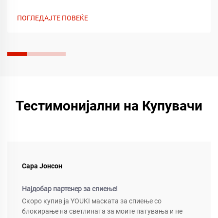
за кожата и ергономски комфор. Дознајте како
помошните средства за квалитетен сон го подобруваат
ПОГЛЕДАЈТЕ ПОВЕЌЕ
одморот и добијте совети за избор на најдобриот избор.
Најдете ја вашата совршена маска за сон денес.
Тестимонијални на Купувачи
Сара Јонсон
Најдобар партенер за спиење!
Скоро купив ја YOUKI маската за спиење со
блокирање на светлината за моите патувања и не