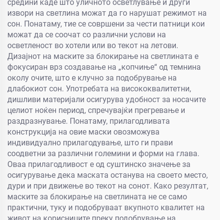
средини каде што уличното осветлување и други
извори на светлина можат да го нарушат режимот на
сон. Понатаму, тие се совршени за чести патници кои
можат да се соочат со различни услови на
осветленост во хотели или во текот на летови.
Дизајнот на маските за блокирање на светлината е
фокусиран врз создавање на „копчиње“ од темнина
околу очите, што е клучно за подобрување на
длабокиот сон. Употребата на висококвалитетни,
дишливи материјали осигурува удобност за носачите
целиот ноќен период, спречувајќи прегревање и
раздразнување. Понатаму, прилагодливата
конструкција на овие маски овозможува
индивидуално прилагодување, што ги прави
соодветни за различни големини и форми на глава.
Оваа прилагодливост е од суштинско значење за
осигурување дека маската останува на своето место,
дури и при движење во текот на сонот. Како резултат,
маските за блокирање на светлината не се само
практични, туку и подобруваат вкупното квалитет на
живот на корисниците преку подобрување на