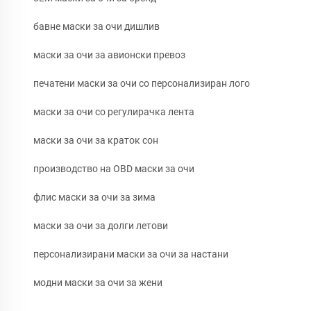
бавне маски за очи дишлив
маски за очи за авионски превоз
печатени маски за очи со персонализиран лого
маски за очи со регулирачка лента
маски за очи за краток сон
производство на OBD маски за очи
флис маски за очи за зима
маски за очи за долги летови
персонализирани маски за очи за настани
модни маски за очи за жени