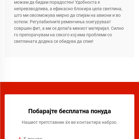
можам да бидам порадостен! Удобноста е
непревзводлива, а ефикасно блокира цела светлина,
што ми овозможува мирно да спијам на авиони и во
хотели. Регулабилните ременчиња осигуруваат
совршен фит, а ми се допаѓа мекиот материјал. Силно
го препорачувам на секого кој има проблеми со
светлината додека се обидува да спие!
Побарајте бесплатна понуда
Нашиот претставник ќе ве контактира набрзо.