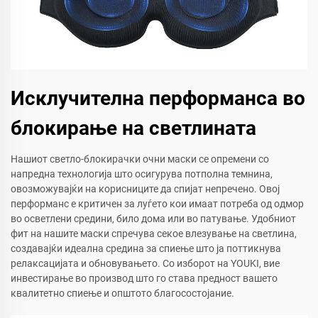
Исклучителна перформанса во
блокирање на светлината
Нашиот светло-блокирачки очни маски се опремени со
напредна технологија што осигурува потполна темнина,
овозможувајќи на корисниците да спијат непречено. Овој
перформанс е критичен за луѓето кои имаат потреба од одмор
во осветлени средини, било дома или во патување. Удобниот
фит на нашите маски спречува секое влезување на светлина,
создавајќи идеална средина за спиење што ја поттикнува
релаксацијата и обновувањето. Со изборот на YOUKI, вие
инвестирање во производ што го става предност вашето
квалитетно спиење и општото благосостојание.