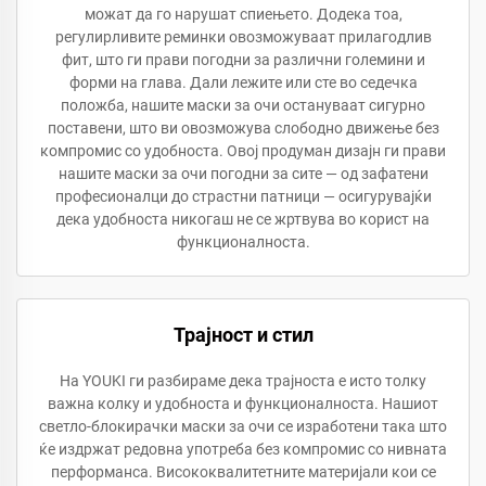
можат да го нарушат спиењето. Додека тоа,
регулирливите реминки овозможуваат прилагодлив
фит, што ги прави погодни за различни големини и
форми на глава. Дали лежите или сте во седечка
положба, нашите маски за очи остануваат сигурно
поставени, што ви овозможува слободно движење без
компромис со удобноста. Овој продуман дизајн ги прави
нашите маски за очи погодни за сите — од зафатени
професионалци до страстни патници — осигурувајќи
дека удобноста никогаш не се жртвува во корист на
функционалноста.
Трајност и стил
На YOUKI ги разбираме дека трајноста е исто толку
важна колку и удобноста и функционалноста. Нашиот
светло-блокирачки маски за очи се изработени така што
ќе издржат редовна употреба без компромис со нивната
перформанса. Висококвалитетните материјали кои се