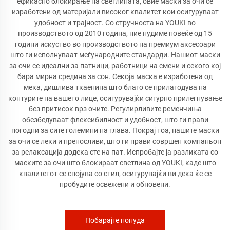
ефикасно блокирање на светлината, овие маски за очи се
изработени од материјали високог квалитет кои осигуруваат
удобност и трајност. Со стручноста на YOUKI во
производството од 2010 година, ние нудиме повеќе од 15
години искуство во производството на премиум аксесоари
што ги исполнуваат меѓународните стандарди. Нашиот маски
за очи се идеални за патници, работници на смени и секого кој
бара мирна средина за сон. Секоја маска е изработена од
мека, дишлива ткаенина што благо се прилагодува на
контурите на вашето лице, осигурувајќи сигурно прилегнување
без притисок врз очите. Регулирливите ременчиња
обезбедуваат флексибилност и удобност, што ги прави
погодни за сите големини на глава. Покрај тоа, нашите маски
за очи се леки и преносливи, што ги прави совршен компаньон
за релаксација додека сте на пат. Испробајте ја разликата со
маските за очи што блокираат светлина од YOUKI, каде што
квалитетот се спојува со стил, осигурувајќи ви дека ќе се
пробудите освежени и обновени.
Побарајте понуда