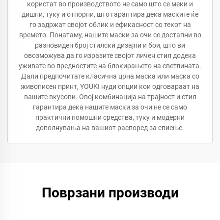
користат во производството не само што се меки и
дишни, туку и отпорни, што гарантира дека маските ќе
го задржат својот облик и ефикасност со текот на
времето. Понатаму, нашите маски за очи се достапни во
разновиден број стилски дизајни и бои, што ви
овозможува да го изразите својот личен стил додека
уживате во предностите на блокирањето на светлината.
Дали предпочитате класична црна маска или маска со
живописен принт, YOUKI нуди опции кои одговараат на
вашите вкусови. Овој комбинација на трајност и стил
гарантира дека нашите маски за очи не се само
практични помошни средства, туку и модерни
дополнувања на вашиот распоред за спиење.
Поврзани производи