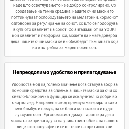
каде што осветлувањето не е добро контролирано. Со
создавање на темна средина, нашите очни маски го
поттикнуваат ослободувањето на мелатонин, хормонот
одговорен за регулирање на сонот, со што се подобрува
вкупното квалитет на сонот. Со ангажманот на YOUKI
кон квалитет и перформанси, можете да имате доверба
дека нашите очни маски ќе ви обезбедат тъмнината која
ви е потребна за мирен ноќен сон.
Непреодолимо удобство и прилагодување
Удобноста е од најголемо значење кога станува збор за
помошни средства за спиење, а нашите маски за очи со
светло-блокирачка функција се исклучително добри во
овој поглед. Направени се од премиум материјали како
мек бамбус и памук, па се благи кон кожата и нудат
луксузен осет. Ергономскиот дизајн гарантира дека
маската се прилагодува на уникатниот облик на вашето
лице, отстранувајќи ги сите точки на притисок кои