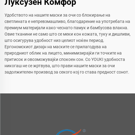
Луксузен Комфор
Удобството на нашите маски за очи со блокирање на
светлината е непревзмашливо, благодарение на употребата на
премиум материјали како чеснато памук и бамбусова влакна.
Овие тканини не само што се меки кон кожата, туку и дишливи,
што осигурува удобност низ целиот ноќен период.
Ергономскиот дизајн на маските се прилагодува на
природниот облик на лицето, минимизирајќи ги точките на
притисок и овозможувајќи спокоен сон. Со YOUKI удобноста
никогаш не се жртвува, што прави нашите маски за очи
задолжителен производ за секого кој го става предност сонот.