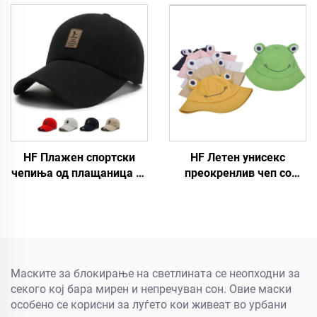
HF Плажен спортски
HF Летен унисекс
чепиња од плащаница со
преокренлив чеп со
регулација, едноставен
дизајн на жаба, од
модел за мажи и жени
памучна ткаенина, со
со светлечка ознака
ракав, за споменици, за
возрасни и деца
Маските за блокирање на светлината се неопходни за
секого кој бара мирен и непречуван сон. Овие маски
особено се корисни за луѓето кои живеат во урбани