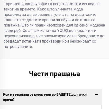
користење, запазувајќи го својот естетски изглед со
текот на времето. Како што уличната мода
продолжува да се развива, улогата на додатоците
како што се долгите врвови за обувки ќе стане сè
поважна, што ги прави неопходен дел од секој модерен
гардероб. Со ангажманот на YOUKI кон квалитет и
персонализација, ние овозможуваме на брендовите да
создадат истакнати производи кои резонираат со
потрошувачите.
Чести прашања
Кои материјали се користени во ВАШИТЕ долгички
врвчи?