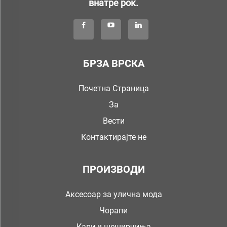
внатре рок.
БРЗА ВРСКА
Почетна Страница
За
Вести
Контактирајте не
ПРОИЗВОДИ
Аксесоар за улична мода
Чорапи
Капи и шеширчиња