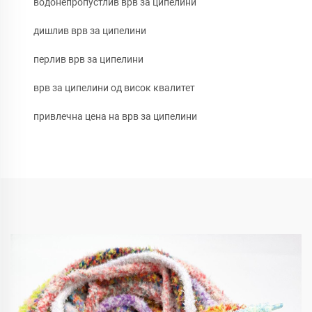
водонепропустлив врв за ципелини
дишлив врв за ципелини
перлив врв за ципелини
врв за ципелини од висок квалитет
привлечна цена на врв за ципелини