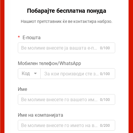
Побарајте бесплатна понуда
Нашиот претставник ќе ве контактира набрзо.
Е-пошта
0/100
Мобилен телефон/WhatsApp
Код
0/100
Име
0/100
Име на компанијата
0/200