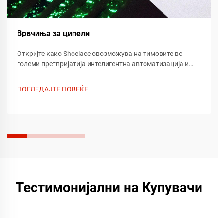
Врвчиња за ципели
Откријте како Shoelace овозможува на тимовите во
големи претпријатија интелигентна автоматизација и
безпрекорна интеграција. Трансформирајте ја
ефикасноста на вашиот работен процес веднаш —
ПОГЛЕДАЈТЕ ПОВЕЌЕ
дознајте повеќе сега.
Тестимонијални на Купувачи