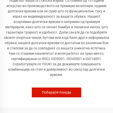
подигнат вашата стилска изјава. Со повеќе од 15 години
искуство во производството на премиум аксесоари, нудиме
долгички врвови кои не само што се функционални, туку и
израз на индивидуалност за вашата обувка. Нашиот
асортиман долгички врвови е направен од премиум
материјали, како што се чеснат бамбук и технички нилон, што
гарантира трајност и удобност. Дали сакате да ги подобрите
своите спортски чевли, бутови или која било друга неформална
обувка, нашите долгички врвови се достапни во различни бои
и стилови за да се совпаднат со вашата уникатна естетика.
Ние го ставаме квалитетот и интегритетот на прво место,
сертифицирани со BSCI, ISO9001, ISO45001 и ISO14001.
Соработувајте со YOUKI за да доживеете совршената
комбинација на стил и доверливост во секој пар долгички
врвови.
Побарајте понуда