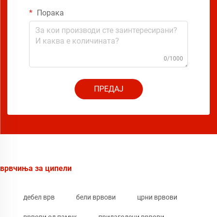
Порака
0/1000
ПРЕДАЈ
врвчиња за ципели
дебел врв
бели врвови
црни врвови