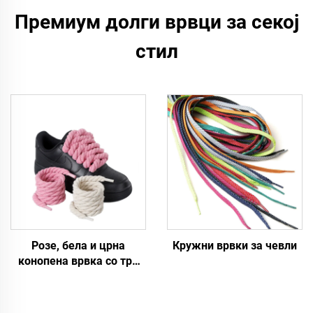
Премиум долги врвци за секој
стил
Розе, бела и црна
Кружни врвки за чевли
конопена врвка со три
нишки за маргина F/A J,
8 мм, дебела кружна
врвка за чевли