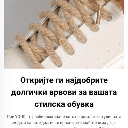
Откријте ги најдобрите
долгички врвови за вашата
стилска обувка
При YOUKI го разбираме значењето на деталите во уличната
мода, а нашите долгички врвови се изработени за да ја