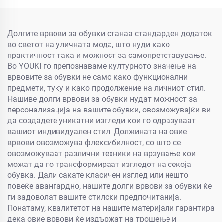
Долгите врвови за обувки станаа стандарден додаток
во светот на уличната мода, што нуди како
практичност така и можност за самопретставување.
Во YOUKI го препознаваме културното значење на
врвовите за обувки не само како функционални
предмети, туку и како продолжение на личниот стил.
Нашиве долги врвови за обувки нудат можност за
персонализација на вашите обувки, овозможувајќи ви
да создадете уникатни изгледи кои го одразуваат
вашиот индивидуален стил. Должината на овие
врвови овозможува флексибилност, со што се
овозможуваат различни техники на врзување кои
можат да го трансформираат изгледот на секоја
обувка. Дали сакате класичен изглед или нешто
повеќе авангардно, нашите долги врвови за обувки ќе
ги задоволат вашите стилски предпочитанија.
Понатаму, квалитетот на нашите материјали гарантира
дека овие врвови ќе издържат на трошење и