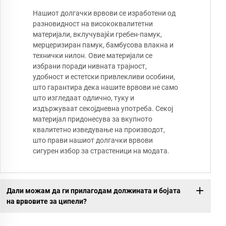
Нашиот долгачки врвови се изработени од
разновидност на висококвалитетни
материјали, вклучувајќи гребен-памук,
мерцеризиран памук, бамбусова влакна и
технички нилон. Овие материјали се
избрани поради нивната трајност,
удобност и естетски привлекливи особини,
што гарантира дека нашите врвови не само
што изгледаат одлично, туку и
издържуваат секојдневна употреба. Секој
материјал придонесува за вкупното
квалитетно изведување на производот,
што прави нашиот долгачки врвови
сигурен избор за страстеници на модата.
Дали можам да ги прилагодам должината и бојата
на врвовите за ципели?