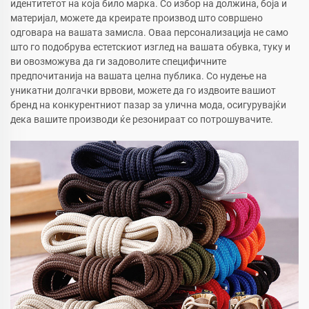
идентитетот на која било марка. Со избор на должина, боја и
материјал, можете да креирате производ што совршено
одговара на вашата замисла. Оваа персонализација не само
што го подобрува естетскиот изглед на вашата обувка, туку и
ви овозможува да ги задоволите специфичните
предпочитанија на вашата целна публика. Со нудење на
уникатни долгачки врвови, можете да го издвоите вашиот
бренд на конкурентниот пазар за улична мода, осигурувајќи
дека вашите производи ќе резонираат со потрошувачите.