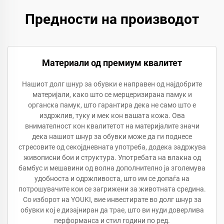
Предности на производот
Материали од премиум квалитет
Нашиот долг шнур за обувки е направен од најдобрите
материјали, како што се мерцеризирана памук и
органска памук, што гарантира дека не само што е
издржлив, туку и мек кон вашата кожа. Ова
внимателност кон квалитетот на материјалите значи
дека нашиот шнур за обувки може да ги поднесе
стресовите од секојдневната употреба, додека задржува
живописни бои и структура. Употребата на влакна од
бамбус и мешавини од волна дополнително ја зголемува
удобноста и одржливоста, што им се допаѓа на
потрошувачите кои се загрижени за животната средина.
Со изборот на YOUKI, вие инвестирате во долг шнур за
обувки кој е дизајниран да трае, што ви нуди доверлива
перформанса и стил години по ред.