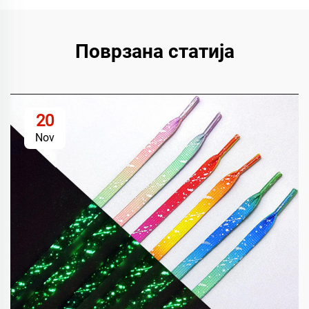
Поврзана статија
20
Nov