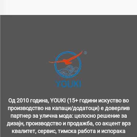
Од 2010 година, YOUKI (15+ години искуство во
производство на капаци/додатоци) е доверлив
партнер за улична мода: целосно решение за
дизајн, производство и продажба, со акцент врз
квалитет, сервис, тимска работа и испорака