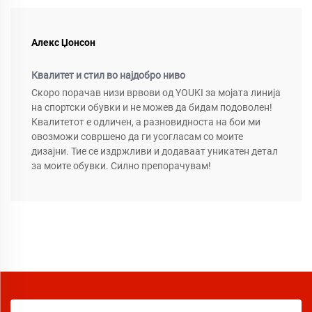
Алекс Џонсон
Квалитет и стил во најдобро ниво
Скоро порачав низи врвови од YOUKI за мојата линија
на спортски обувки и не можев да бидам подоволен!
Квалитетот е одличен, а разновидноста на бои ми
овозможи совршено да ги усогласам со моите
дизајни. Тие се издржливи и додаваат уникатен детал
за моите обувки. Силно препорачувам!