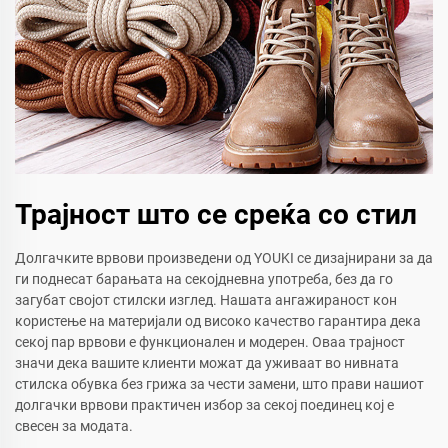
Трајност што се среќа со стил
Долгачките врвови произведени од YOUKI се дизајнирани за да
ги поднесат барањата на секојдневна употреба, без да го
загубат својот стилски изглед. Нашата ангажираност кон
користење на материјали од високо качество гарантира дека
секој пар врвови е функционален и модерен. Оваа трајност
значи дека вашите клиенти можат да уживаат во нивната
стилска обувка без грижа за чести замени, што прави нашиот
долгачки врвови практичен избор за секој поединец кој е
свесен за модата.