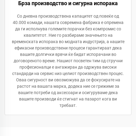
Брза производство и сигурна испорака
Со дневна производствена капацитет од повеќе од
40.000 комади, нашата современа фабрика е опремена
да ги исполнува големите порачки без компромис со
квалитетот. Ние го разбираме значењето на
временската испорака во модната индустрија, а нашите
ефикасни производствени процеси гарантираат дека
вашите долгички врвчи ќе бидат испорачани во
договореното време. Нашиот посветен тим од стручни
професионалци е ангажиран да одржува високи
стандарди на сервис низ целиот производствен процес.
Оваа сигурност ви овозможува да се фокусирате на
растот на вашата марка, додека ние се грижиме за
вашите потреби од аксесоари и осигуруваме дека
вашите производи ќе стигнат на пазарот кога ви
требаат.