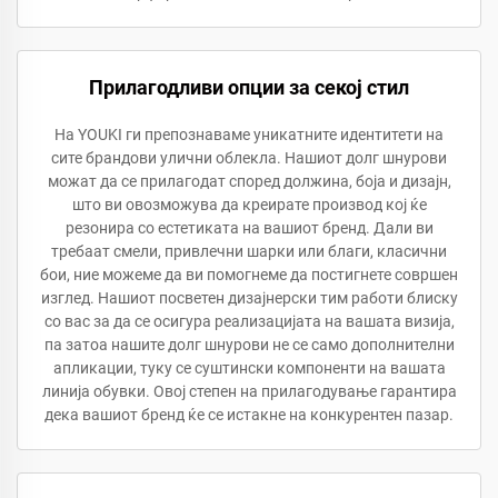
Прилагодливи опции за секој стил
На YOUKI ги препознаваме уникатните идентитети на
сите брандови улични облекла. Нашиот долг шнурови
можат да се прилагодат според должина, боја и дизајн,
што ви овозможува да креирате производ кој ќе
резонира со естетиката на вашиот бренд. Дали ви
требаат смели, привлечни шарки или благи, класични
бои, ние можеме да ви помогнеме да постигнете совршен
изглед. Нашиот посветен дизајнерски тим работи блиску
со вас за да се осигура реализацијата на вашата визија,
па затоа нашите долг шнурови не се само дополнителни
апликации, туку се суштински компоненти на вашата
линија обувки. Овој степен на прилагодување гарантира
дека вашиот бренд ќе се истакне на конкурентен пазар.