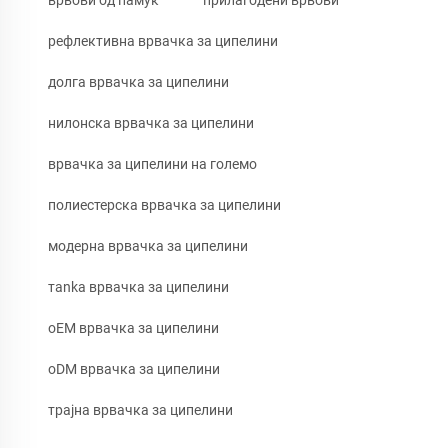
врвови од памук
прилагодени врвови
рефлективна врвачка за ципелини
долга врвачка за ципелини
нилонска врвачка за ципелини
врвачка за ципелини на големо
полиестерска врвачка за ципелини
модерна врвачка за ципелини
тanka врвачка за ципелини
oEM врвачка за ципелини
oDM врвачка за ципелини
трајна врвачка за ципелини