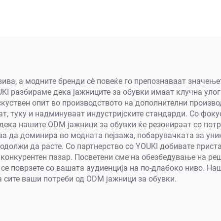
вива, а модните бренди сè повеќе го препознаваат значењ
KI разбираме дека јажниците за обувки имаат клучна уло
скуствен опит во производството на дополнителни произво
т, туку и надминуваат индустријските стандарди. Со фоку
дека нашите ODM јажници за обувки ќе резонираат со потр
ва да доминира во модната пејзажа, побарувачката за ун
одолжи да расте. Со партнерство со YOUKI добивате приста
онкурентен пазар. Посветени сме на обезбедување на реше
се поврзете со вашата аудиенција на по-длабоко ниво. На
а сите ваши потреби од ODM јажници за обувки.