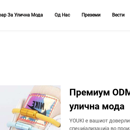
оар За Улична Мода
Од Нас
Преземи
Вести
Премиум ODM 
улична мода
YOUKI е вашиот доверли
специјализација во про