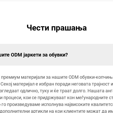
Чести прашања
шите ODM јаркети за обувки?
 премиум материјали за нашите ODM обувки-копчиња,
Секој материјал е избран поради неговата трајност 
гледаат одлично, туку и ќе траат долго. Нашата ан
и процеси, кои се придржуваат кон меѓународните ст
 го произведуваме исполнува највисоките квалитетс
 дополнителни артикли на кои клиентите можат да им