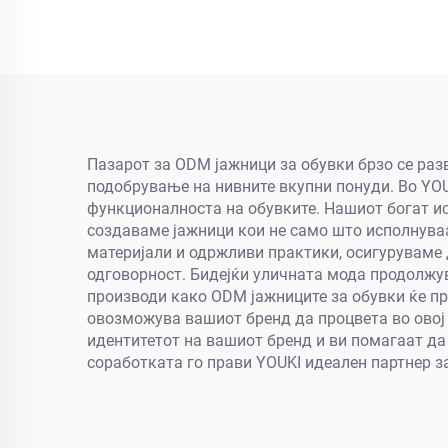
J, 8 мм, дебела кружна
врвка за чевли
Пазарот за ODM јажници за обувки брзо се раз
подобрување на нивните вкупни понуди. Во YOU
функционалноста на обувките. Нашиот богат и
создаваме јажници кои не само што исполнуваа
материјали и одржливи практики, осигуруваме 
одговорност. Бидејќи уличната мода продолжу
производи како ODM јажниците за обувки ќе пр
овозможува вашиот бренд да процвета во овој к
идентитетот на вашиот бренд и ви помагаат да 
соработката го прави YOUKI идеален партнер з