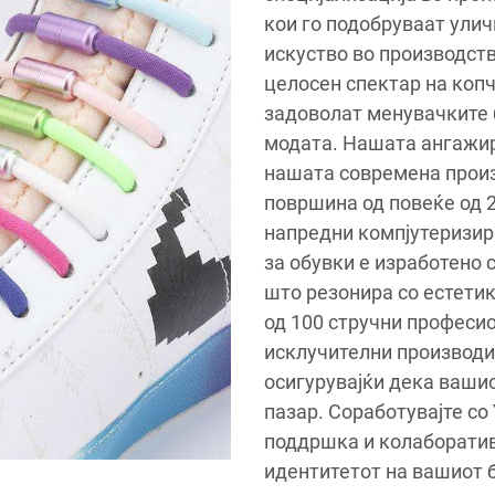
кои го подобруваат улич
искуство во производств
целосен спектар на копч
задоволат менувачките 
модата. Нашата ангажир
нашата современа произ
површина од повеќе од 2
напредни компјутеризи
за обувки е изработено с
што резонира со естетик
од 100 стручни професио
исклучителни производи
осигурувајќи дека вашио
пазар. Соработувајте со
поддршка и колаборатив
идентитетот на вашиот 