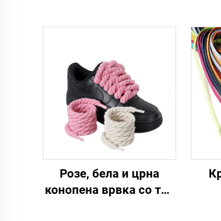
Розе, бела и црна
К
конопена врвка со три
нишки за маргина F/A