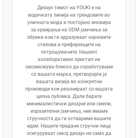
Дизајн тимот на YOUKI е на
водечката линија на трендовите во
уличната мода и постојано иновира
за креирање на ODM јамчиња за
обувки кои ги одразуваат најновите
стилови и преференците на
потрошувачите. Нашиот
колаборативен пристап ни
овозможува блиско да соработуваме
со вашата марка, претворајќи ја
вашата визија во конкретни
производи кои резонираат со вашата
целна публика. Дали барате
минималистички дизајни или смели,
изразителни јамчиња, ние имаме
стручноста да ги оствариме вашите
идеи. Нашите предани стручни лица
осигуруваат секој дизајн не само да