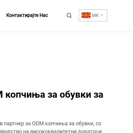
Контактирајте Нас
MK
копчиња за обувки за
в партнер за ODM копчиња за обувки, со
изводство на висококвалитетни додатоци