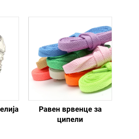
елија
Равен врвенце за
ципели