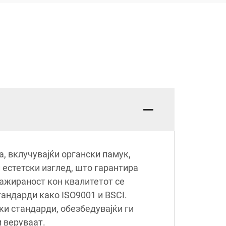
 вклучувајќи органски памук,
и естетски изглед, што гарантира
гажираност кон квалитетот се
андарди како ISO9001 и BSCI.
ки стандарди, обезбедувајќи ги
 веруваат.