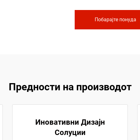
Побарајте понуда
Предности на производот
Иновативни Дизајн
Солуции