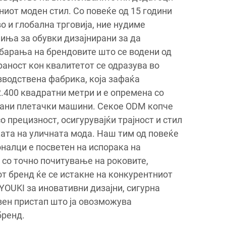
ниот моден стил. Со повеќе од 15 години
о и глобална трговија, ние нудиме
иња за обувки дизајнирани за да
барања на брендовите што се водени од
аност кон квалитетот се одразува во
водствена фабрика, која зафаќа
.400 квадратни метри и е опремена со
рани плетачки машини. Секое ODM копче
о прецизност, осигурувајќи трајност и стил
ата на уличната мода. Наш тим од повеќе
налци е посветен на испорака на
 со точно почитување на роковите,
т бренд ќе се истакне на конкурентниот
 YOUKI за иновативни дизајни, сигурна
ен пристап што ја овозможува
бренд.