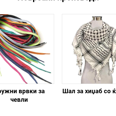
ружни врвки за
Шал за хиџаб со ќ
чевли