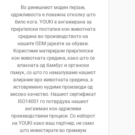
Во денешниот моден пејзаж,
одржливоста е поважна отколку што
било кога. YOUKI е ангажирана за
пријателски постапки кон животната
средина во производството на
нашите ODM јаркети за обувки.
Користиме материјали пријателски
кон животната средина, како што се
влакната од бамбус и органски
памук, со што го намалуваме нашиот
влијание врз животната средина, а
истовремено нудиме производи од
високо качество. Нашиот сертификат
ISO14001 го потврдува нашиот
ангажман кон одржливи
производствени процеси. Со изборот
на YOUKI како ваш партнер, не само
што инвестирате во премиум