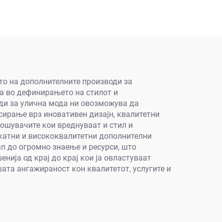
ето на дополнителните производи за
га во дефинирањето на стилот и
ди за улична мода ни овозможува да
сирање врз иновативен дизајн, квалитетни
ошувачите кои вреднуваат и стил и
икатни и висококвалитетни дополнителни
п до огромно знаење и ресурси, што
нија од крај до крај кои ја овластуваат
шата ангажираност кон квалитетот, услугите и