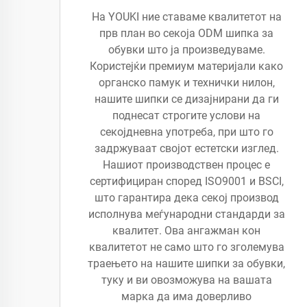
На YOUKI ние ставаме квалитетот на
прв план во секоја ODM шипка за
обувки што ја произведуваме.
Користејќи премиум материјали како
органско памук и технички нилон,
нашите шипки се дизајнирани да ги
поднесат строгите услови на
секојдневна употреба, при што го
задржуваат својот естетски изглед.
Нашиот производствен процес е
сертифициран според ISO9001 и BSCI,
што гарантира дека секој производ
исполнува меѓународни стандарди за
квалитет. Ова ангажман кон
квалитетот не само што го зголемува
траењето на нашите шипки за обувки,
туку и ви овозможува на вашата
марка да има доверливо