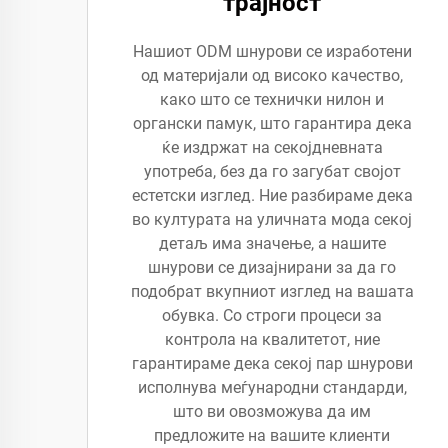
трајност
Нашиот ODM шнурови се изработени
од материјали од високо качество,
како што се технички нилон и
органски памук, што гарантира дека
ќе издржат на секојдневната
употреба, без да го загубат својот
естетски изглед. Ние разбираме дека
во културата на уличната мода секој
детаљ има значење, а нашите
шнурови се дизајнирани за да го
подобрат вкупниот изглед на вашата
обувка. Со строги процеси за
контрола на квалитетот, ние
гарантираме дека секој пар шнурови
исполнува меѓународни стандарди,
што ви овозможува да им
предложите на вашите клиенти