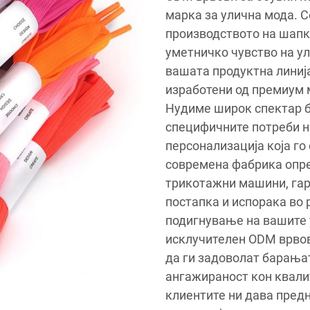
марка за улична мода. С
производството на шапки
уметничко чувство на ул
вашата продуктна линиј
изработени од премиум м
Нудиме широк спектар б
специфичните потреби н
персонализација која го
современа фабрика опре
трикотажни машини, га
постапка и испорака во 
подигнување на вашите 
исклучителен ODM врвови
да ги задоволат барања
ангажираност кон квалит
клиентите ни дава пред