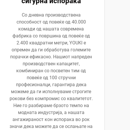
сигурна испорака
Со дневна производствена
способност од повеќе од 40.000
комади од нашата современа
фабрика со површина од повеќе од
2.400 квадратни метри, YOUKI е
опремен да ги обработува големите
порачки ефикасно. Нашиот напреден
производствен капацитет,
комбиниран со посветен тим од
повеќе од 100 стручни
професионалци, гарантира дека
можеме да ги исполнуваме строгите
рокови без компромис со квалитетот.
Ние го разбираме брзото темпо на
модната индустрија, а нашата
ангажираност кон испорака во рок
значи дека можете да се ослањате на