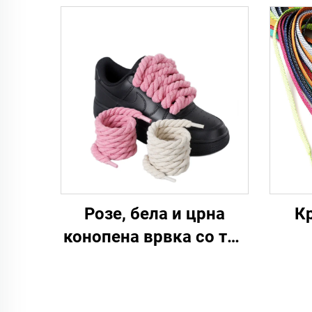
Розе, бела и црна
К
конопена врвка со три
нишки за маргина F/A
J, 8 мм, дебела кружна
врвка за чевли