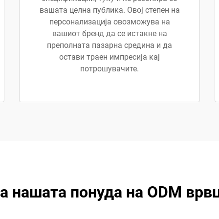
вашата целна публика. Овој степен на
персонализација овозможува на
вашиот бренд да се истакне на
преполната пазарна средина и да
остави траен импресија кај
потрошувачите.
ја нашата понуда на ODM врвц