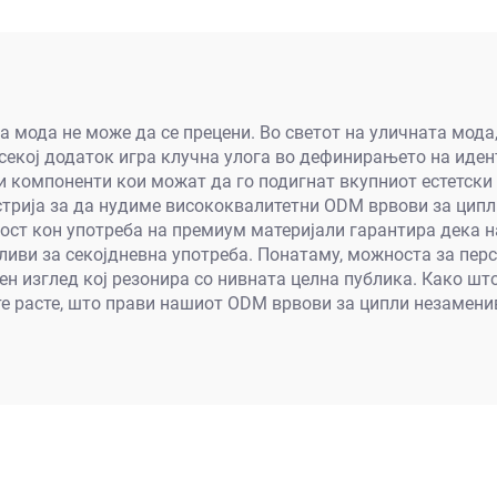
 мода не може да се прецени. Во светот на уличната мода
секој додаток игра клучна улога во дефинирањето на иден
 компоненти кои можат да го подигнат вкупниот естетски и
трија за да нудиме висококвалитетни ODM врвови за ципл
ст кон употреба на премиум материјали гарантира дека н
ливи за секојдневна употреба. Понатаму, можноста за пер
н изглед кој резонира со нивната целна публика. Како шт
е расте, што прави нашиот ODM врвови за ципли незаменив