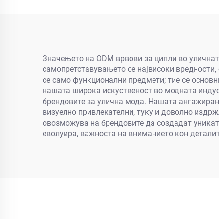
Значењето на ODM врвови за ципли во уличната
самопретставувањето се највисоки вредности, 
се само функционални предмети; тие се основни
нашата широка искуственост во модната индус
брендовите за улична мода. Нашата ангажирано
визуелно привлекателни, туку и доволно издрж
овозможува на брендовите да создадат уникате
еволуира, важноста на вниманието кон деталит