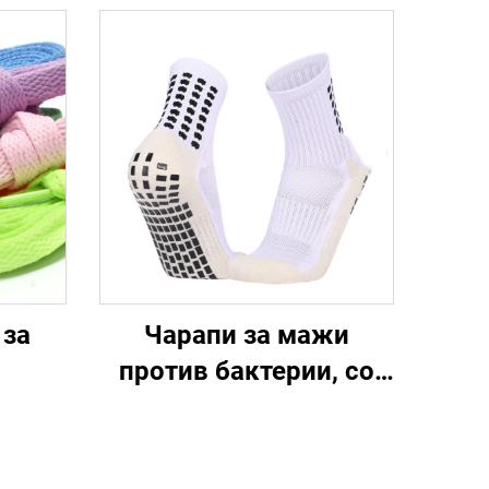
 за
Чарапи за мажи
против бактерии, со
средна висина, за
спортска обука, за
фудбал, анти-