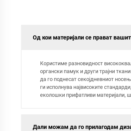
Од кои материјали се прават ваши
Користиме разновидност висококвал
органски памук и други трајни ткани
да го поднесат секојдневниот носењ
ги исполнува највисоките стандарди,
еколошки прифатливи материјали, шт
Дали можам да го прилагодам диза