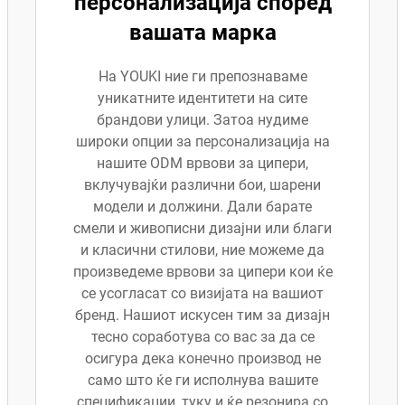
персонализација според
вашата марка
На YOUKI ние ги препознаваме
уникатните идентитети на сите
брандови улици. Затоа нудиме
широки опции за персонализација на
нашите ODM врвови за ципери,
вклучувајќи различни бои, шарени
модели и должини. Дали барате
смели и живописни дизајни или благи
и класични стилови, ние можеме да
произведеме врвови за ципери кои ќе
се усогласат со визијата на вашиот
бренд. Нашиот искусен тим за дизајн
тесно соработува со вас за да се
осигура дека конечно производ не
само што ќе ги исполнува вашите
спецификации, туку и ќе резонира со