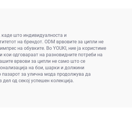
признични, со дебел
подмет, како купе
, каде што индивидуалноста и
титетот на брендот. ODM врвовите за ципли не
мпрес на обувките. Во YOUKI, ние ја користиме
и кои одговараат на разновидните потреби на
ашите врвови за ципли не само што се
сонализација на бои, шарки и должини
о пазарот за улична мода продолжува да
 дел од секој успешен колекција.