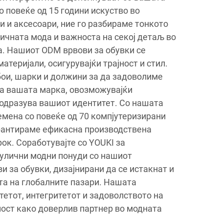
о повеќе од 15 години искуство во
 и аксесоари, ние го разбираме тонкото
ичната мода и важноста на секој детаљ во
а. Нашиот ODM врвови за обувки се
атеријали, осигурувајќи трајност и стил.
ои, шарки и должини за да задоволиме
а вашата марка, овозможувајќи
 одразува вашиот идентитет. Со нашата
мена со повеќе од 70 компјутеризирани
рантираме ефикасна производствена
рок. Соработувајте со YOUKI за
улични модни понуди со нашиот
 за обувки, дизајнирани да се истакнат и
та на глобалните пазари. Нашата
етот, интегритетот и задоволството на
ност како доверлив партнер во модната