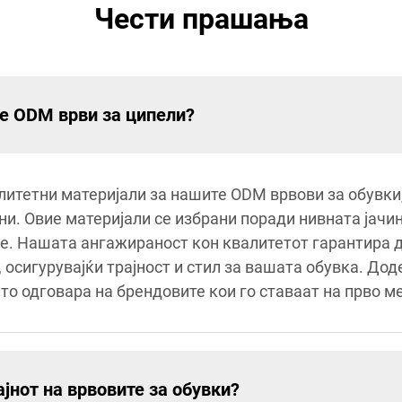
Чести прашања
те ODM врви за ципели?
итетни материјали за нашите ODM врвови за обувки,
ни. Овие материјали се избрани поради нивната јачин
е. Нашата ангажираност кон квалитетот гарантира д
 осигурувајќи трајност и стил за вашата обувка. Дод
о одговара на брендовите кои го ставаат на прво м
јнот на врвовите за обувки?