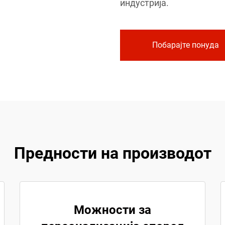
индустрија.
Побарајте понуда
Предности на производот
Можности за