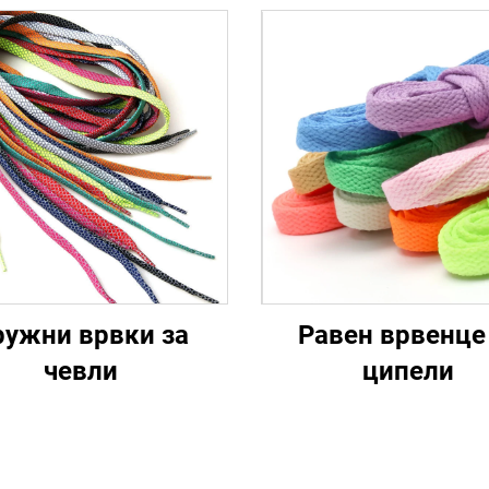
ружни врвки за
Равен врвенце
чевли
ципели