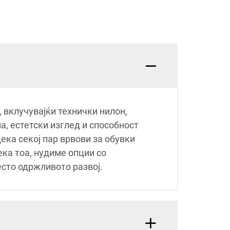
 вклучувајќи технички нилон,
а, естетски изглед и способност
ека секој пар врвови за обувки
ека тоа, нудиме опции со
есто одржливото развој.