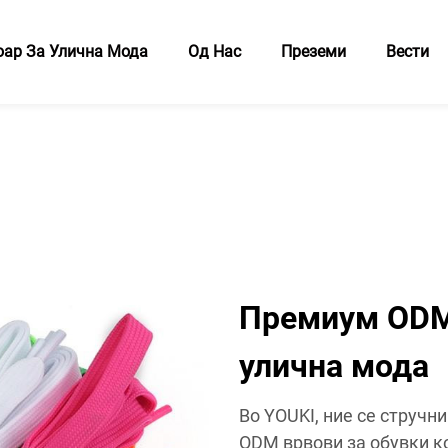
оар За Улична Мода
Од Нас
Преземи
Вести
Премиум ODM 
улична мода
Во YOUKI, ние се стручн
ODM врвови за обувки к