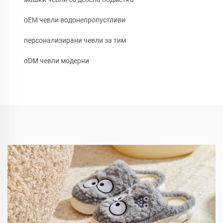
oEM чевли водонепропустливи
персонализирани чевли за тим
oDM чевли модерни