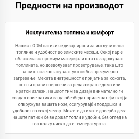
Предности на производот
Исклучителна топлина и комфорт
Нашиот ODM патики се дизајнирани за исклучителна
топлина и удобност во зимските месеци. Секој пар е
обложена со премиум материјали што го задржуваат
топлината, но дозволуваат проветрување, така што
вашите нозе остануваат уютни без прекумерно
загревање. Меката внатрешност е пријатна за кожата,
што ги прави совршени за релаксирање дома или
кратки излези. Нашиот тим за дизајн внимателно ги
создал овие патики за да обезбедат прилегнат фит кој ја
опкружува вашата нозе, осигурувајќи поддршка и
удобност со секој чекор. Можете да имате доверба дека
нашите патики ќе ве држат топли и удобни, без оглед на
тоа колку ниска да е температурата.