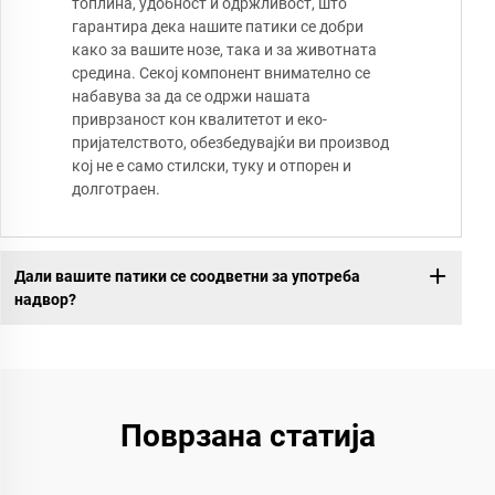
топлина, удобност и одржливост, што
гарантира дека нашите патики се добри
како за вашите нозе, така и за животната
средина. Секој компонент внимателно се
набавува за да се одржи нашата
приврзаност кон квалитетот и еко-
пријателството, обезбедувајќи ви производ
кој не е само стилски, туку и отпорен и
долготраен.
Дали вашите патики се соодветни за употреба
надвор?
Поврзана статија