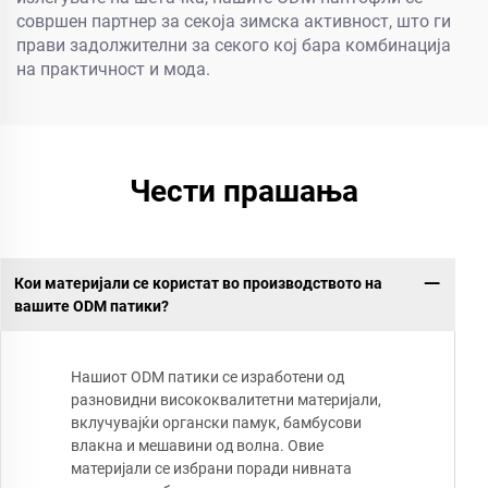
совршен партнер за секоја зимска активност, што ги
прави задолжителни за секого кој бара комбинација
на практичност и мода.
Чести прашања
Кои материјали се користат во производството на
вашите ODM патики?
Нашиот ODM патики се изработени од
разновидни висококвалитетни материјали,
вклучувајќи органски памук, бамбусови
влакна и мешавини од волна. Овие
материјали се избрани поради нивната