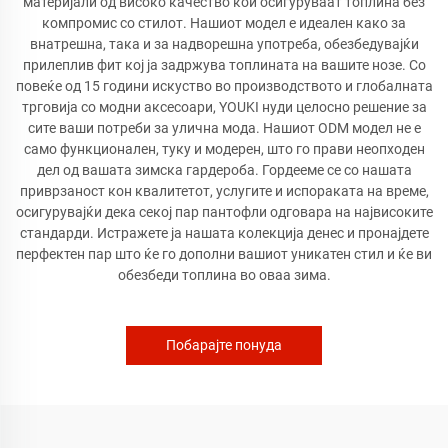
материјали од високо качество кои осигуруваат топлина без
компромис со стилот. Нашиот модел е идеален како за
внатрешна, така и за надворешна употреба, обезбедувајќи
прилеплив фит кој ја задржува топлината на вашите нозе. Со
повеќе од 15 години искуство во производството и глобалната
трговија со модни аксесоари, YOUKI нуди целосно решение за
сите ваши потреби за улична мода. Нашиот ODM модел не е
само функционален, туку и модерен, што го прави неопходен
дел од вашата зимска гардероба. Гордееме се со нашата
приврзаност кон квалитетот, услугите и испораката на време,
осигурувајќи дека секој пар пантофли одговара на највисоките
стандарди. Истражете ја нашата колекција денес и пронајдете
перфектен пар што ќе го дополни вашиот уникатен стил и ќе ви
обезбеди топлина во оваа зима.
Побарајте понуда