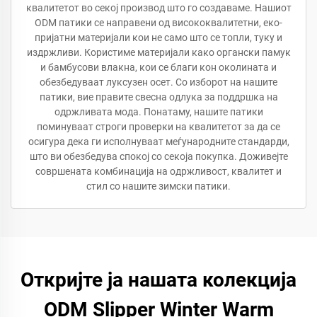
квалитетот во секој производ што го создаваме. Нашиот
ODM патики се направени од висококвалитетни, еко-
пријатни материјали кои не само што се топли, туку и
издржливи. Користиме материјали како органски памук
и бамбусови влакна, кои се благи кон околината и
обезбедуваат луксузен осет. Со изборот на нашите
патики, вие правите свесна одлука за поддршка на
одржливата мода. Понатаму, нашите патики
поминуваат строги проверки на квалитетот за да се
осигура дека ги исполнуваат меѓународните стандарди,
што ви обезбедува спокој со секоја покупка. Доживејте
совршената комбинација на одржливост, квалитет и
стил со нашите зимски патики.
Откријте ја нашата колекција
ODM Slipper Winter Warm