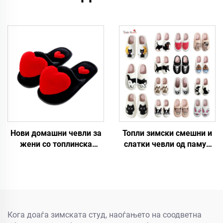
Нови домашни чевли за
Топли зимски смешни и
жени со топлинска
слатки чевли од памук
изолација, против
со мотиви на зајак, куче,
клизање, со големо срце
мачка, корњача,
и цртоженски мотиви, за
леопард, Дему, црно
есен и зима
лице, овца, капибарa,
такин со животински
шарења
Кога доаѓа зимската студ, наоѓањето на соодветна