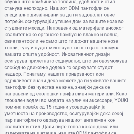
обувка што комбинира топлина, удобност и стил
станува неопходно. Нашиот ODM пантофли се
специјално дизајнирани за да ги задоволат овие
потреби, осигурувајќи утешен дом за вашите нозе во
студените месеци. Направени од материјали високог
квалитет како органско бамбусно влакно и волна,
овие пантофли не само што ги држат вашите нозе
топли, туку и нудат меко чувство што ја зголемува
вашата општа удобност. Иновативниот дизајн
осигурува прилегнато седнување, што ви овозможува
слободно движење додека го одржувате студот
надвор. Понатаму, нашата приврзаност кон
одржливост значи дека можете да ги уживате вашите
пантофли без чувства на вина, знаејќи дека се
направени од еколошки прифатливи материјали. Како
глобален водач во модата на улични аксесоари, YOUKI
помина повеќе од 15 години усовршувајќи ја
уметноста на производство, осигурувајќи дека секој
пар пантофли го одразува нашиот ангажман кон
квалитет и стил. Дали пијте топол какао дома или
излегувате на шетачка, нашите ODM пантофли се