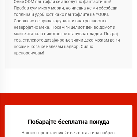
Овие ODM пантофли се апсолутно фантастични!
Пробав сум многу марки, но ниедна не ми обезбеди
топлина и удобност како пантофлите на YOUKI.
Совршено се прилагодуваат и внатрешноста е
неверојатно мека. Носам ги целиот ден во домот и
моите стапала никогаш не стануваат ладни. Покрај
тоа, стилското дизајнирање значи дека можам да ги
носам и кога ќе излезам надвор. Силно
препорачувам!
Побарајте бесплатна понуда
Нашиот претставник ќе ве контактира набрзо.