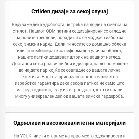
Стilden дизајн за секој случај
Веруваме дека удобноста не треба да дојде на сметка на
стилот. Нашиот ODM патики се дизајнирани со оглед на
најновите трендови, поради што се модерен избор за
секој зимски наряд. Дали ги носите со домашна облека
или ги комбинирате со неформална улична облека,
нашите патики додаваат штрик на вашиот изглед.
Достапни се во различни бои и дизајни, па лесно можете
да најдете пар кој ќе се совпадне со вашата лична
естетика. Нашата приврзаност кон квалитетна
изработка гарантира дека секоја патика не само што
изгледа одлично, туку и ќе трае долго, што ги прави
многу универзален дел од вашата зимска гардероба.
Одржливи и висококвалитетни материјали
На YOUKI ние ги ставаме на прво место одржливоста и