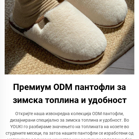
Премиум ODM пантофли за
зимска топлина и удобност
Откријте наша извонредна колекција ODM пантофли,
дизајнирани специјално за зимска топлина и удобност. Во
YOUKI го разбираме значењето на топлината на нозете во
студените месеци, па затоа нашите пантофли се изработени од