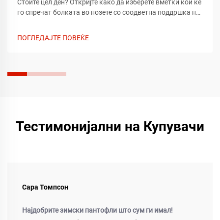
Стоите цел ден? Откријте како да изберете вметки кои ќе
го спречат болката во нозете со соодветна поддршка на
сводот, амортизација и прилагодување. Научете што да
барате според типот на стапало и обувка. Добијте
ПОГЛЕДАЈТЕ ПОВЕЌЕ
релаксација веднаш.
Тестимонијални на Купувачи
Сара Томпсон
Најдобрите зимски пантофли што сум ги имал!