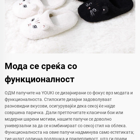
Мода се среќа со
функционалност
ОДМ папучите на YOUKI се дизајнирани со фокус врз модата и
функционалноста. Стилските дизајни задоволуваат
разновидни вкусови, осигурувајќи дека секој ќе најде
совршена паричка. Дали претпочитате класични бои или
модерни шарени мотиви, нашите папучи се доволно
универзални за да се комбинираат со секој стил на облека.
Функционалноста на овие папучи надминува само естетиката;
тие нудат одлична поддршка и прилепливост, што ги прави