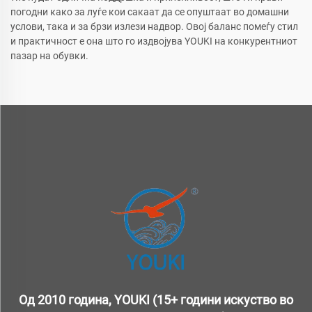
погодни како за луѓе кои сакаат да се опуштаат во домашни
услови, така и за брзи излези надвор. Овој баланс помеѓу стил
и практичност е она што го издвојува YOUKI на конкурентниот
пазар на обувки.
Од 2010 година, YOUKI (15+ години искуство во