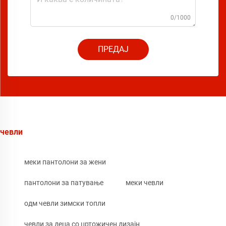
0/1000
ПРЕДАЈ
чевли
меки пантолони за жени
пантолони за патување
меки чевли
одм чевли зимски топли
чевли за деца со цртожичен дизајн