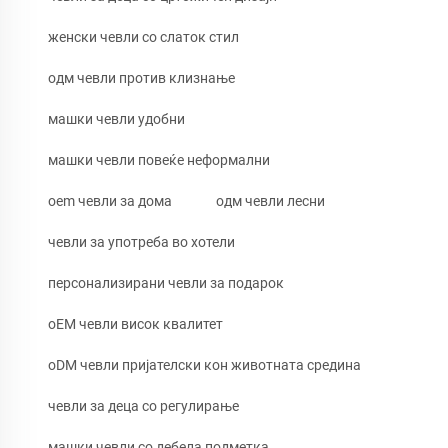
женски чевли со слаток стил
одм чевли против клизнање
машки чевли удобни
машки чевли повеќе неформални
oem чевли за дома
одм чевли лесни
чевли за употреба во хотели
персонализирани чевли за подарок
oEM чевли висок квалитет
oDM чевли пријателски кон животната средина
чевли за деца со регулирање
машки чевли со дебела подметка