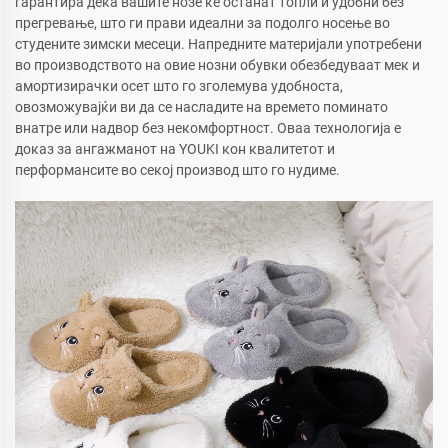
гарантира дека вашите нозе ќе останат топли и удобни без
прегревање, што ги прави идеални за подолго носење во
студените зимски месеци. Напредните материјали употребени
во производството на овие нозни обувки обезбедуваат мек и
амортизирачки осет што го зголемува удобноста,
овозможувајќи ви да се насладите на времето поминато
внатре или надвор без некомфортност. Оваа технологија е
доказ за ангажманот на YOUKI кон квалитетот и
перформансите во секој производ што го нудиме.