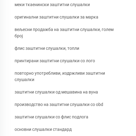
меки ткаенински заштитни слушалки
оригинални заштитни слушалки за марка
вељесни продажба на заштитни слушалки, голем
број
флис заштитни слушалки, топли
принтирани заштитни слушалки со лого
повторно употребливи, издржливи заштитни
слушалки
заштитни слушалки од мешавина на вунa
производство на заштитни слушалки со obd
заштитни слушалки со флис подлога
основни слушалки стандард