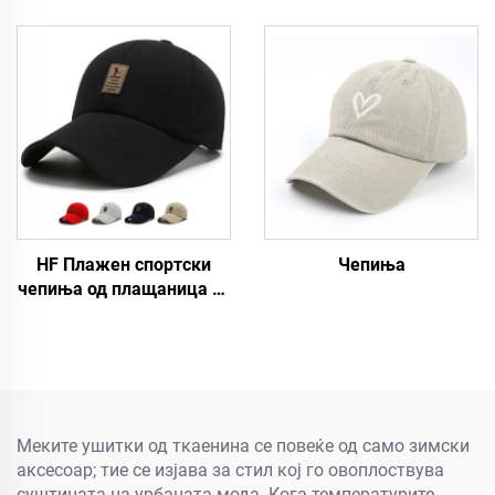
HF Плажен спортски
Чепиња
чепиња од плащаница со
регулација, едноставен
модел за мажи и жени
со светлечка ознака
Меките ушитки од ткаенина се повеќе од само зимски
аксесоар; тие се изјава за стил кој го овоплоствува
суштината на урбаната мода. Кога температурите