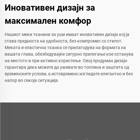
Иновативен дизајн за
максимален комфор
Нашиот меки тканини за уши имаат иновативен дизајн кој ја
става предноста на удобноста, без компромис со стилот.
Меката и еластична тканка се прилагодува на формата на
вашата глава, обезбедувајќи сигурно прилегање кое останува
на местото и при активно користење. Овој продуман дизајн
гарантира дека можете да уживате во топлина и заштита од
временските услови, а истовремено изгледате елегантно и без
напор во секоја ситуација.