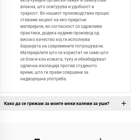
вклучувајќи органски памук и бамбусова
влакна, што осигурува и удобност и
трајност. Во нашиот производствен процес
ставаме акцент на еко-пријатни
материјали, во согласност со одржливи
практики, додека нудиме производ од
високо качество кој ги исполнува
баранјата на современите потрошувачи.
Материјалите што се користат не само што
се благи кон кожата, туку и обезбедуваат
одлична изолација против студеното
време, што ги прави совршени за
надворешна употреба.
Како да се грижам за моите меки калеми за уши?