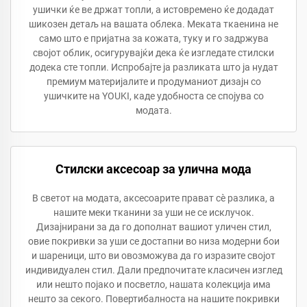
ушички ќе ве држат топли, а истовремено ќе додадат
шикозен детаљ на вашата облека. Меката ткаенина не
само што е пријатна за кожата, туку и го задржува
својот облик, осигурувајќи дека ќе изгледате стилски
додека сте топли. Испробајте ја разликата што ја нудат
премиум материјалите и продуманиот дизајн со
ушичките на YOUKI, каде удобноста се спојува со
модата.
Стилски аксесоар за улична мода
В светот на модата, аксесоарите прават сè разлика, а
нашите меки тканини за уши не се исклучок.
Дизајнирани за да го дополнат вашиот уличен стил,
овие покривки за уши се достапни во низа модерни бои
и шареници, што ви овозможува да го изразите својот
индивидуален стил. Дали предпочитате класичен изглед
или нешто појако и посветло, нашата колекција има
нешто за секого. Повертибалноста на нашите покривки