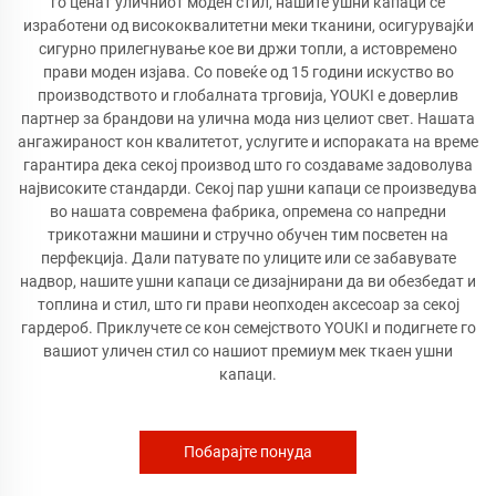
го ценат уличниот моден стил, нашите ушни капаци се
изработени од висококвалитетни меки тканини, осигурувајќи
сигурно прилегнување кое ви држи топли, а истовремено
прави моден изјава. Со повеќе од 15 години искуство во
производството и глобалната трговија, YOUKI е доверлив
партнер за брандови на улична мода низ целиот свет. Нашата
ангажираност кон квалитетот, услугите и испораката на време
гарантира дека секој производ што го создаваме задоволува
највисоките стандарди. Секој пар ушни капаци се произведува
во нашата современа фабрика, опремена со напредни
трикотажни машини и стручно обучен тим посветен на
перфекција. Дали патувате по улиците или се забавувате
надвор, нашите ушни капаци се дизајнирани да ви обезбедат и
топлина и стил, што ги прави неопходен аксесоар за секој
гардероб. Приклучете се кон семејството YOUKI и подигнете го
вашиот уличен стил со нашиот премиум мек ткаен ушни
капаци.
Побарајте понуда