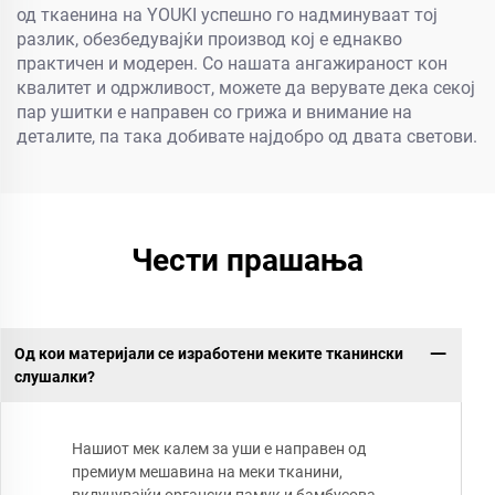
од ткаенина на YOUKI успешно го надминуваат тој
разлик, обезбедувајќи производ кој е еднакво
практичен и модерен. Со нашата ангажираност кон
квалитет и одржливост, можете да верувате дека секој
пар ушитки е направен со грижа и внимание на
деталите, па така добивате најдобро од двата светови.
Чести прашања
Од кои материјали се изработени меките тканински
слушалки?
Нашиот мек калем за уши е направен од
премиум мешавина на меки тканини,