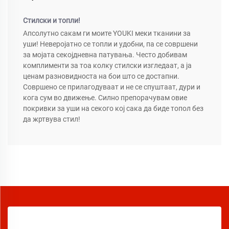
Стилски и топли!
Апсолутно сакам ги моите YOUKI меки тканини за
уши! Неверојатно се топли и удобни, па се совршени
за мојата секојдневна патувања. Често добивам
комплименти за тоа колку стилски изгледаат, а ја
ценам разновидноста на бои што се достапни.
Совршено се прилагодуваат и не се спуштаат, дури и
кога сум во движење. Силно препорачувам овие
покривки за уши на секого кој сака да биде топол без
да жртвува стил!