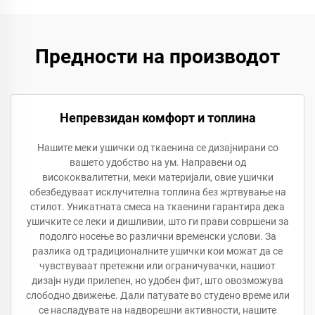
Предности на производот
Непревзидан комфорт и топлина
Нашите меки ушички од ткаенина се дизајнирани со
вашето удобство на ум. Направени од
висококвалитетни, меки материјали, овие ушички
обезбедуваат исклучителна топлина без жртвување на
стилот. Уникатната смеса на ткаенини гарантира дека
ушичките се леки и дишливии, што ги прави совршени за
подолго носење во различни временски услови. За
разлика од традиционалните ушички кои можат да се
чувствуваат претежни или ограничувачки, нашиот
дизајн нуди прилепен, но удобен фит, што овозможува
слободно движење. Дали патувате во студено време или
се насладувате на надворешни активности, нашите