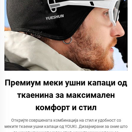
Премиум меки ушни капаци од
ткаенина за максимален
комфорт и стил
Откријте совршената комбинација на стил и удобност со
меките ткаени ушни капаци од YOUKI. Дизајнирани за оние што