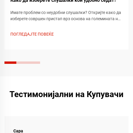
Како да изберете слушалки кои удобно седат?
Имате проблем со неудобни слушалки? Откријте како да
изберете совршен пристап врз основа на големината на
главата, материјалот за јастичење и регулиран дизајн за
удобност цел ден. Дознајте повеќе веднаш.
ПОГЛЕДАЈТЕ ПОВЕЌЕ
Тестимонијални на Купувачи
Сара