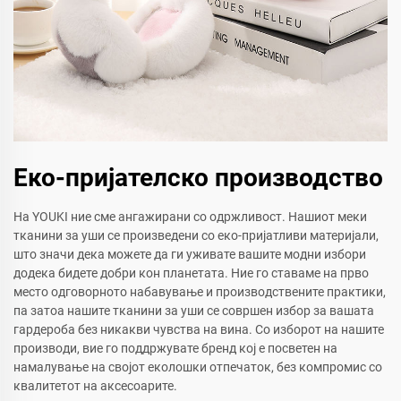
Еко-пријателско производство
На YOUKI ние сме ангажирани со одржливост. Нашиот меки
тканини за уши се произведени со еко-пријатливи материјали,
што значи дека можете да ги уживате вашите модни избори
додека бидете добри кон планетата. Ние го ставаме на прво
место одговорното набавување и производствените практики,
па затоа нашите тканини за уши се совршен избор за вашата
гардероба без никакви чувства на вина. Со изборот на нашите
производи, вие го поддржувате бренд кој е посветен на
намалување на својот еколошки отпечаток, без компромис со
квалитетот на аксесоарите.