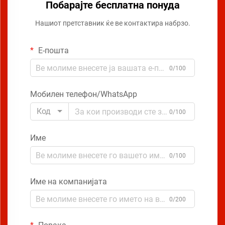
Побарајте бесплатна понуда
Нашиот претставник ќе ве контактира набрзо.
Е-пошта
0/100
Мобилен телефон/WhatsApp
Код
0/100
Име
0/100
Име на компанијата
0/200