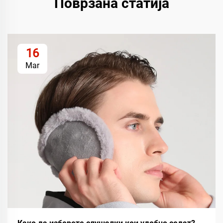
Поврзана статија
16
Mar