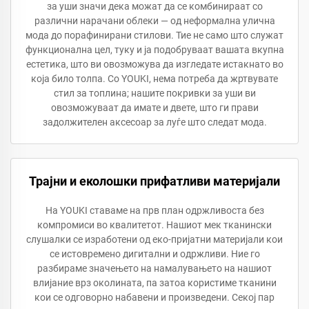
за уши значи дека можат да се комбинираат со
различни нарачани облеки — од неформална улична
мода до порафинирани стилови. Тие не само што служат
функционална цел, туку и ја подобруваат вашата вкупна
естетика, што ви овозможува да изгледате истакнато во
која било толпа. Со YOUKI, нема потреба да жртвувате
стил за топлина; нашите покривки за уши ви
овозможуваат да имате и двете, што ги прави
задолжителен аксесоар за луѓе што следат мода.
Трајни и еколошки прифатливи материјали
На YOUKI ставаме на прв план одржливоста без
компромиси во квалитетот. Нашиот мек тканински
слушалки се изработени од еко-пријатни материјали кои
се истовремено дигитални и одржливи. Ние го
разбираме значењето на намалувањето на нашиот
влијание врз околината, па затоа користиме тканини
кои се одговорно набавени и произведени. Секој пар