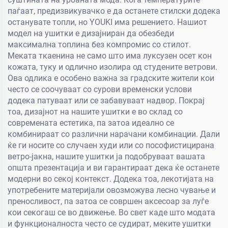
паѓаат, предизвикувачко е да останете стилски додека
останувате топли, но YOUKI има решението. Нашиот
модел на ушитки е дизајниран да обезбеди
максимална топлина без компромис со стилот.
Меката ткаенина не само што има луксузен осет кон
кожата, туку и одлично изолира од студените ветрови.
Ова одлика е особено важна за градските жители кои
често се соочуваат со сурови временски услови
додека патуваат или се забавуваат надвор. Покрај
тоа, дизајнот на нашите ушитки е во склад со
современата естетика, па затоа идеално се
комбинираат со различни нарачани комбинации. Дали
ќе ги носите со случаен худи или со пософистицирана
ветро-јакна, нашите ушитки ја подобруваат вашата
општа презентација и ви гарантираат дека ќе останете
модерни во секој контекст. Додека тоа, лекотијата на
употребените материјали овозможува лесно чување и
преносливост, па затоа се совршен аксесоар за луѓе
кои секогаш се во движење. Во свет каде што модата
и функционалноста често се судират, меките ушитки