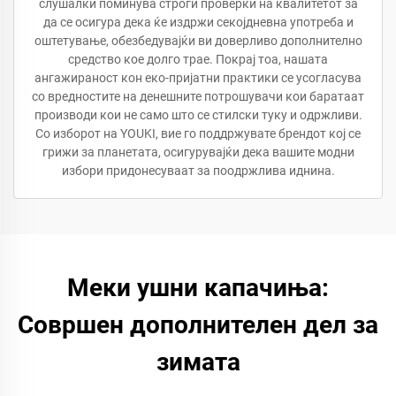
слушалки поминува строги проверки на квалитетот за
да се осигура дека ќе издржи секојдневна употреба и
оштетување, обезбедувајќи ви доверливо дополнително
средство кое долго трае. Покрај тоа, нашата
ангажираност кон еко-пријатни практики се усогласува
со вредностите на денешните потрошувачи кои баратаат
производи кои не само што се стилски туку и одржливи.
Со изборот на YOUKI, вие го поддржувате брендот кој се
грижи за планетата, осигурувајќи дека вашите модни
избори придонесуваат за поодржлива иднина.
Меки ушни капачиња:
Совршен дополнителен дел за
зимата