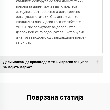
квалитет, осигуруваме дека нашите тенки
врвови за ципли можат да го поднесат
секојдневниот трошење, а истовремено
остануваат стилски. Ова ангажман кон
квалитетот значи дека кога ќе изберете
YOUKI, вие вложувате во дополнителни
делови кои ќе го подобрат вашиот обувки
и ќе траат подолго од стандардните врвови
за ципли.
Дали можам да прилагодам тенки врвови за ципли
за мојата марка?
Поврзана статија