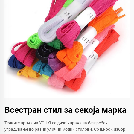
Всестран стил за секоја марка
Тенките врвчи на YOUKI се дизајнирани за безгребен
уградување во разни улични модни стилови. Со широк избор