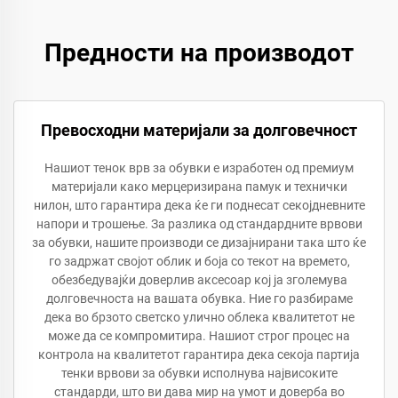
Предности на производот
Превосходни материјали за долговечност
Нашиот тенок врв за обувки е изработен од премиум
материјали како мерцеризирана памук и технички
нилон, што гарантира дека ќе ги поднесат секојдневните
напори и трошење. За разлика од стандардните врвови
за обувки, нашите производи се дизајнирани така што ќе
го задржат својот облик и боја со текот на времето,
обезбедувајќи доверлив аксесоар кој ја зголемува
долговечноста на вашата обувка. Ние го разбираме
дека во брзото светско улично облека квалитетот не
може да се компромитира. Нашиот строг процес на
контрола на квалитетот гарантира дека секоја партија
тенки врвови за обувки исполнува највисоките
стандарди, што ви дава мир на умот и доверба во