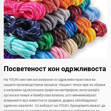
Посветеност кон одржливоста
На YOUKI ние сме ангажирани со одржливи практики во
нашите производствени процеси. Нашиот тенок врв за обувки
е направен од еколошки пријатни материјали, вклучувајќи
органски памук и бамбусова влакна, што минимизираат
влијанието врз животната средина, додека обезбедуваат
одлично квалитет. Со изборот на YOUKI, брендовите можат да
се усогласат со растечката потрошувачка побарувачка за