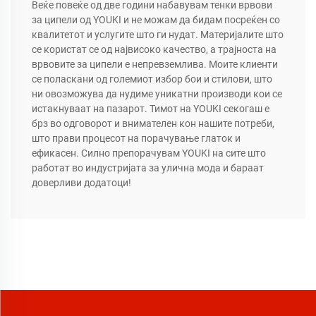
Веќе повеќе од две години набавувам тенки врвови
за ципели од YOUKI и не можам да бидам посреќен со
квалитетот и услугите што ги нудат. Материјалите што
се користат се од највисоко качество, а трајноста на
врвовите за ципели е непревземлива. Моите клиенти
се поласкани од големиот избор бои и стилови, што
ни овозможува да нудиме уникатни производи кои се
истакнуваат на пазарот. Тимот на YOUKI секогаш е
брз во одговорот и внимателен кон нашите потреби,
што прави процесот на порачување глаток и
ефикасен. Силно препорачувам YOUKI на сите што
работат во индустријата за улична мода и бараат
доверливи додатоци!