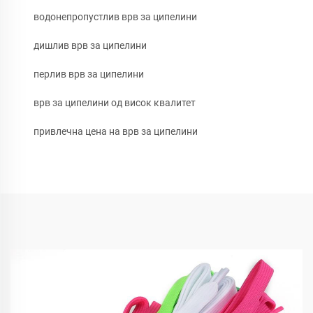
водонепропустлив врв за ципелини
дишлив врв за ципелини
перлив врв за ципелини
врв за ципелини од висок квалитет
привлечна цена на врв за ципелини