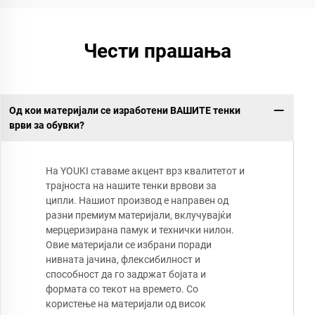
Чести прашања
Од кои материјали се изработени ВАШИТЕ тенки
врви за обувки?
На YOUKI ставаме акцент врз квалитетот и
трајноста на нашите тенки врвови за
ципли. Нашиот производ е направен од
разни премиум материјали, вклучувајќи
мерцеризирана памук и технички нилон.
Овие материјали се избрани поради
нивната јачина, флексибилност и
способност да го задржат бојата и
формата со текот на времето. Со
користење на материјали од висок