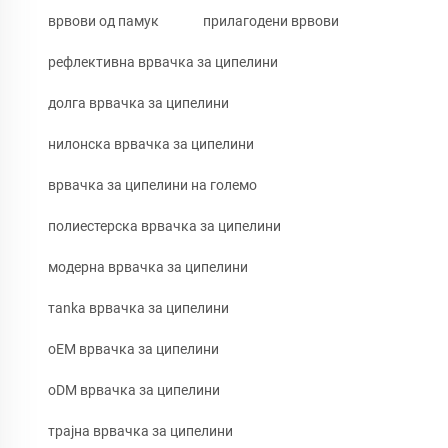
врвови од памук
прилагодени врвови
рефлективна врвачка за ципелини
долга врвачка за ципелини
нилонска врвачка за ципелини
врвачка за ципелини на големо
полиестерска врвачка за ципелини
модерна врвачка за ципелини
тanka врвачка за ципелини
oEM врвачка за ципелини
oDM врвачка за ципелини
трајна врвачка за ципелини