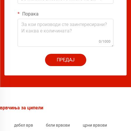
Порака
0/1000
ПРЕДАЈ
врвчиња за ципели
дебел врв
бели врвови
црни врвови