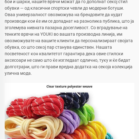
бои и шарки, нашите врвчи можат да го дополнат секој стил
обувки — од класични спортски чевли до модерни ботуши.
Оваа универзалност овозможува на брендовите да нудат
производи кои ќе им се допаднат на разнолика публика, што ја
зголемува нивната пазарна досегливост. Со вградување на
тенките врвчи на YOUKI во вашата производна линија, им
овозможувате на вашите клиенти да персонализираат својата
обувка, со што секој пар станува единствен. Нашата
посветеност кон квалитетот гарантира дека овие стилски
аксесоари не само што ќе изгледаат одлично, туку и ќе бидат
долготрајни, што ги прави вредна додатка на секоја колекција
улична мода.