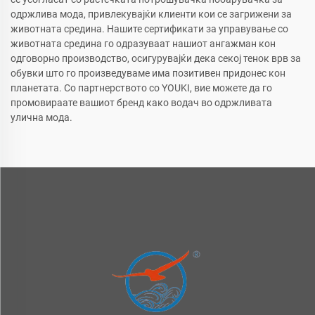
одржлива мода, привлекувајќи клиенти кои се загрижени за
животната средина. Нашите сертификати за управување со
животната средина го одразуваат нашиот ангажман кон
одговорно производство, осигурувајќи дека секој тенок врв за
обувки што го произведуваме има позитивен придонес кон
планетата. Со партнерството со YOUKI, вие можете да го
промовираате вашиот бренд како водач во одржливата
улична мода.