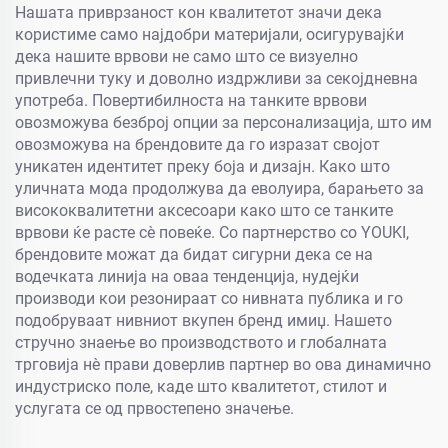
Нашата приврзаност кон квалитетот значи дека
користиме само најдобри материјали, осигурувајќи
дека нашите врвови не само што се визуелно
привлечни туку и доволно издржливи за секојдневна
употреба. Повертибилноста на танките врвови
овозможува безброј опции за персонализација, што им
овозможува на брендовите да го изразат својот
уникатен идентитет преку боја и дизајн. Како што
уличната мода продолжува да еволуира, барањето за
висококвалитетни аксесоари како што се танките
врвови ќе расте сè повеќе. Со партнерство со YOUKI,
брендовите можат да бидат сигурни дека се на
водечката линија на оваа тенденција, нудејќи
производи кои резонираат со нивната публика и го
подобруваат нивниот вкупен бренд имиџ. Нашето
стручно знаење во производството и глобалната
трговија нè прави доверлив партнер во ова динамично
индустриско поле, каде што квалитетот, стилот и
услугата се од првостепено значење.