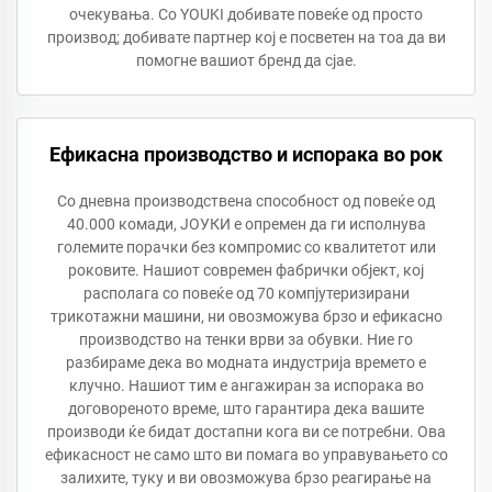
очекувања. Со YOUKI добивате повеќе од просто
производ; добивате партнер кој е посветен на тоа да ви
помогне вашиот бренд да сјае.
Ефикасна производство и испорака во рок
Со дневна производствена способност од повеќе од
40.000 комади, ЈОУКИ е опремен да ги исполнува
големите порачки без компромис со квалитетот или
роковите. Нашиот современ фабрички објект, кој
располага со повеќе од 70 компјутеризирани
трикотажни машини, ни овозможува брзо и ефикасно
производство на тенки врви за обувки. Ние го
разбираме дека во модната индустрија времето е
клучно. Нашиот тим е ангажиран за испорака во
договореното време, што гарантира дека вашите
производи ќе бидат достапни кога ви се потребни. Ова
ефикасност не само што ви помага во управувањето со
залихите, туку и ви овозможува брзо реагирање на