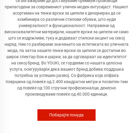
се ангажираме да доставуваме премиум производи
прилагодени за современиот уличен моден ентусијаст. Нашиот
асортиман на тенки врски за ципели е дизајниран да се
комбинира со различни стилови обувки, што нуди
универзалност и функционалност. Направени од
висококвалитетни материјали, нашите врски за ципели не само
што се издржливи, туку и додаваат стилски акцент на секој
наряд. Ние го разбираме значењето на естетиката во уличната
мода, па затоа нашите тенки врски за ципели се достапни во
широк спектар бои и шарки, за да одговараат на идентитетот
на секој бренд. Во YOUKI, се гордееме со нашата целосна
услуга, осигурувајќи дека вашиот бренд добива поддршка
потребна за успешен развој. Со фабрика која опфаќа
површина од повеќе од 2.400 квадратни метри и посветен тим
од повеќе од 100 стручни професионалци, денесно
произведуваме повеќе од 40.000 единици.
Побарајте понуда