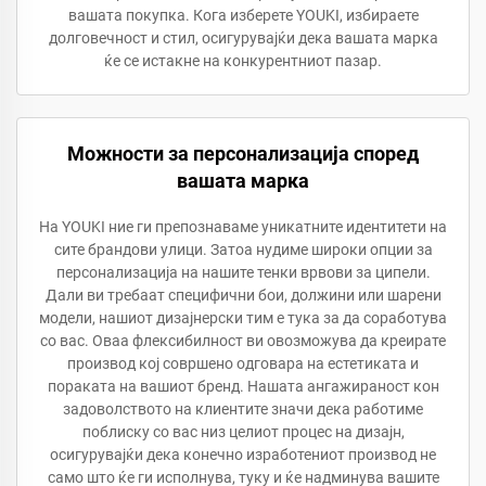
вашата покупка. Кога изберете YOUKI, избираете
долговечност и стил, осигурувајќи дека вашата марка
ќе се истакне на конкурентниот пазар.
Можности за персонализација според
вашата марка
На YOUKI ние ги препознаваме уникатните идентитети на
сите брандови улици. Затоа нудиме широки опции за
персонализација на нашите тенки врвови за ципели.
Дали ви требаат специфични бои, должини или шарени
модели, нашиот дизајнерски тим е тука за да соработува
со вас. Оваа флексибилност ви овозможува да креирате
производ кој совршено одговара на естетиката и
пораката на вашиот бренд. Нашата ангажираност кон
задоволството на клиентите значи дека работиме
поблиску со вас низ целиот процес на дизајн,
осигурувајќи дека конечно изработениот производ не
само што ќе ги исполнува, туку и ќе надминува вашите