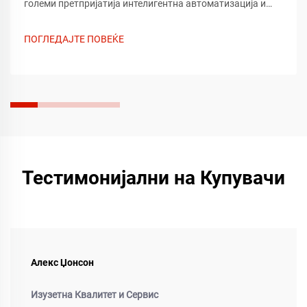
големи претпријатија интелигентна автоматизација и
безпрекорна интеграција. Трансформирајте ја
ефикасноста на вашиот работен процес веднаш —
ПОГЛЕДАЈТЕ ПОВЕЌЕ
дознајте повеќе сега.
Тестимонијални на Купувачи
Алекс Џонсон
Изузетна Квалитет и Сервис