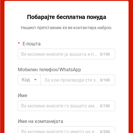
Побарајте бесплатна понуда
Нашиот претставник ќе ве контактира набрзо.
Е-пошта
0/100
Мобилен телефон/WhatsApp
Код
0/100
Име
0/100
Име на компанијата
0/200