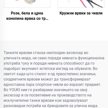
Розе, бела и црна
Кружни врвки за чевли
конопена врвка со три
нишки за маргина F/A J,
8 мм, дебела кружна
врвка за чевли
Танките врвови станаа неопходен аксесоар во
уличната мода, не само поради нивната функционална
употреба туку и поради нивната способност да го
подобрат вкупниот естетски изглед на обувките. Во
светот каде што стилот е од првостепено значење,
соодветните врвови можат да трансформираат
едноставна пара спортски чевли во изразит предмет.
Во YOUKI ние го разбираме значењето на овој
аксесоар и се посветивме на производството на
исклучителни танки врвови кои задоволуваат
разновидни потреби на брендовите за улична мода.