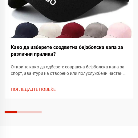
Како да изберете соодветна бејзболска капа за
различни прилики?
Откријте како да одберете совршена бејзболска капа за
спорт, авантури на отворено или полуслужбени настани.
Добијте стручни совети за фит, ткиво и стил кои
одговараат на секоја прилика. Најдете ја вашата
ПОГЛЕДАЈТЕ ПОВЕЌЕ
идеална капа денес.