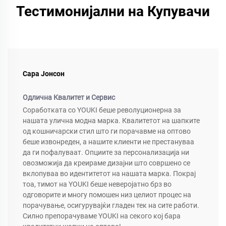
Тестимонијални на Купувачи
Сара Јонсон
Одлична Квалитет и Сервис
Соработката со YOUKI беше револуционерна за
нашата улична модна марка. Квалитетот на шапките
од кошничарски стил што ги порачавме на оптово
беше извонреден, а нашите клиенти не престануваа
да ги пофалуваат. Опциите за персонализација ни
овозможија да креираме дизајни што совршено се
вклопуваа во идентитетот на нашата марка. Покрај
тоа, тимот на YOUKI беше неверојатно брз во
одговорите и многу помошен низ целиот процес на
порачување, осигурувајќи гладен тек на сите работи.
Силно препорачуваме YOUKI на секого кој бара