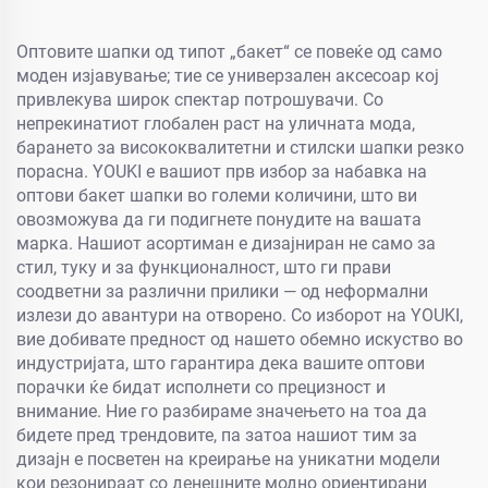
Оптовите шапки од типот „бакет“ се повеќе од само
моден изјавување; тие се универзален аксесоар кој
привлекува широк спектар потрошувачи. Со
непрекинатиот глобален раст на уличната мода,
барането за висококвалитетни и стилски шапки резко
порасна. YOUKI е вашиот прв избор за набавка на
оптови бакет шапки во големи количини, што ви
овозможува да ги подигнете понудите на вашата
марка. Нашиот асортиман е дизајниран не само за
стил, туку и за функционалност, што ги прави
соодветни за различни прилики — од неформални
излези до авантури на отворено. Со изборот на YOUKI,
вие добивате предност од нашето обемно искуство во
индустријата, што гарантира дека вашите оптови
порачки ќе бидат исполнети со прецизност и
внимание. Ние го разбираме значењето на тоа да
бидете пред трендовите, па затоа нашиот тим за
дизајн е посветен на креирање на уникатни модели
кои резонираат со денешните модно ориентирани