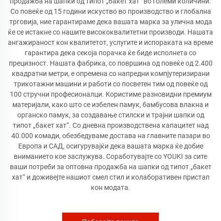
продажба на шапки од типот „бакет хат“ во големи количини.
Со повеќе од 15 години искуство во производство и глобална
трговија, ние гарантираме дека вашата марка за улична мода
ќе се истакне со нашите висококвалитетни производи. Нашата
ангажираност кон квалитетот, услугите и испораката на време
гарантира дека секоја порачка ќе биде исполнета со
прецизност. Нашата фабрика, со површина од повеќе од 2.400
квадратни метри, е опремена со напредни компјутеризирани
трикотажни машини и работи со посветен тим од повеќе од
100 стручни професионалци. Користиме разновидни премиум
материјали, како што се избелен памук, бамбусова влакна и
органско памук, за создавање стилски и трајни шапки од
типот „бакет хат“. Со дневна производствена капацитет над
40.000 комади, обезбедуваме достава на главните пазари во
Европа и САД, осигурувајќи дека вашата марка ќе добие
вниманието кое заслужува. Соработувајте со YOUKI за сите
ваши потреби за оптовна продажба на шапки од типот „бакет
хат“ и доживејте нашиот смел стил и колаборативен пристап
кон модата.