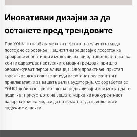
Иновативни дизајни за да
останете пред трендовите
При YOUKI го разбираме дека пејзажот на уличната мода
постојано се развива. Нашиот тим за дизајн е посветен на
креирање иновативни и модерни шапки од типот бакет шапка
кои ги одразуваат актуелните модни трендови, при што
овозможуваат персонализација. Овој проактивен пристап
гарантира дека вашите понуди ќе останат релевантни и
привлекателни за вашата целна аудиторија. Со соработка со
YOUKI, добивате пристап до напредни дизајни кои можат да го
подигнат присуството на вашата марка на конкурентниот
пазар на улична мода и да ви помогнат да привлечете и
задржите клиенти.