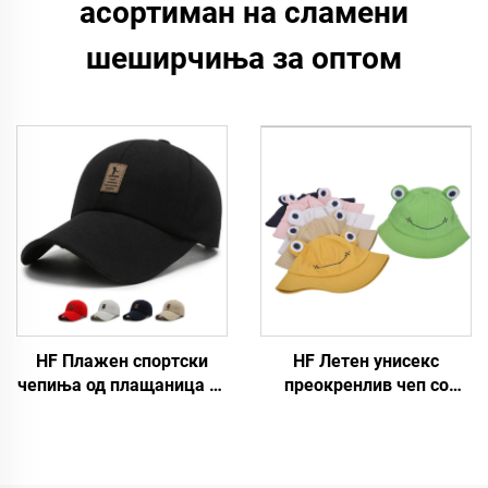
асортиман на сламени
шеширчиња за оптом
HF Плажен спортски
HF Летен унисекс
чепиња од плащаница со
преокренлив чеп со
регулација, едноставен
дизајн на жаба, од
модел за мажи и жени
памучна ткаенина, со
со светлечка ознака
ракав, за споменици, за
возрасни и деца