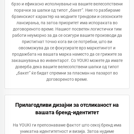
брзо и ефикасно исполнување на вашите велесопствени
порачки за шапки од типот „бакет“. Ние го разбираме
брзинскиот карактер на модните трендови и сезонските
лансирања, па затоа приоритет има испораката во
договореното време. Нашиот посветен логистички тим
работи неуморно за да се осигури вашите производи да
пристигнат точно кога ви се потребни, што ви
овозможува да се фокусирате врз маркетингот и
продажбата на вашата марка наместо да се грижите за
закашнувања во инвентарот. Со YOUKI можете да имате
доверба дека вашите велесопствени шапки од типот
„бакет“ ќе бидат спремни за пласман на пазарот во
договореното време.
Прилагодливи дизајни за отсликаност на
вашата бренд-идентитет
На YOUKI ги препознаваме фактот што секој бренд има
уникатна идентитетност и визија. Затоа нудиме