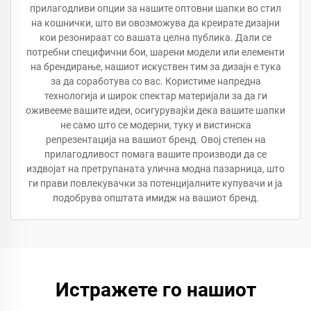
прилагодливи опции за нашите оптовни шапки во стил
на кошнички, што ви овозможува да креирате дизајни
кои резонираат со вашата целна публика. Дали се
потребни специфични бои, шарени модели или елементи
на брендирање, нашиот искуствен тим за дизајн е тука
за да соработува со вас. Користиме напредна
технологија и широк спектар материјали за да ги
оживееме вашите идеи, осигурувајќи дека вашите шапки
не само што се модерни, туку и вистинска
репрезентација на вашиот бренд. Овој степен на
прилагодливост помага вашите производи да се
издвојат на претрупаната улична модна пазарница, што
ги прави повлекувачки за потенцијалните купувачи и ја
подобрува општата имидж на вашиот бренд.
Истражете го нашиот