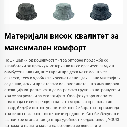
Материјали висок квалитет за
максимален комфорт
Наши шапки од кошничест тип за оптовна продажба се
изработени од премиум материјали како органска памук и
бамбусова влакна, што гарантира дека не само што се
стилски, туку и удобни за носење целиот ден. Овие материјали
се дишни, леки и пријателски кон околината, што има широка
апелација кај растечката демографска група на потрошувачи
кои се загрижени за екологијата. Овој фокус врз квалитет
помага да се диференцира вашата марка на преполнатиот
пазар, бидејќи потрошувачите сè повеќе баратаат производи
кои се во согласност со нивните вредности. Со обезбедување
шапки кои ставаат акцент врз удобност и одржливост, YOUKI
ви помага вашата марка да резонира со денешните