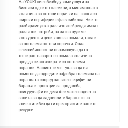
На YOUKI ние обезбедуваме услуги за
бизниси од сите големини, а минималната
количина за оптови порачки на шапки со
широки периферии е флексибилна. Ние го
разбираме дека различните бренди имаат
различни потреби, па затоа нудиме
конкурентни цени како за помали, така и
за поголеми оптови порачки. Оваа
флексибилност ви овозможува да го
тестираш пазарот со помала количина
пред да се ангажирате со поголеми
порачки. Нашиот тим е тука за да ви
помогне да одредите најдобра големина на
порачката според вашите специфични
барања и проекции за продажба,
осигурувајќи ви дека ќе имате соодветна
залиха за да задоволите барањето на
клиентите без да ги прекористите вашите
ресурси.