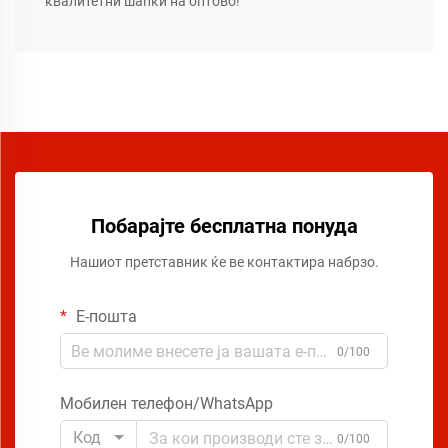
квалитетни шапки на оптово!
Побарајте бесплатна понуда
Нашиот претставник ќе ве контактира набрзо.
Е-пошта
0/100
Мобилен телефон/WhatsApp
Код
0/100