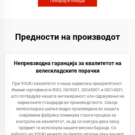
Побарајте понуда
Предности на производот
Непревзводна гаранција за квалитетот на
велескладските порачки
При YOUKI квалитетот е наша највисока приоритетност.
Имаме сертификати BSCI, ISO9001, ISO45001 и ISO14001,
што потврдува нашата ангажираност кон одржување на
највисоките стандарди во производството. Секоја
велескладска шапка-ведро произведена во нашата
современа фабрика поминува строги процеси за
контрола на квалитетот, за да се осигура дека секој
предмет ги исполнува нашите високи баранja. Со
изборот на YOUKI можете да бидете сигурни дека вашите