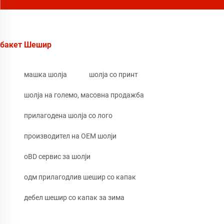
бакет Шешир
машка шолја
шолја со принт
шолја на големо, масовна продажба
прилагодена шолја со лого
производител на OEM шолји
oBD сервис за шолји
одм прилагодлив шешир со капак
дебел шешир со капак за зима