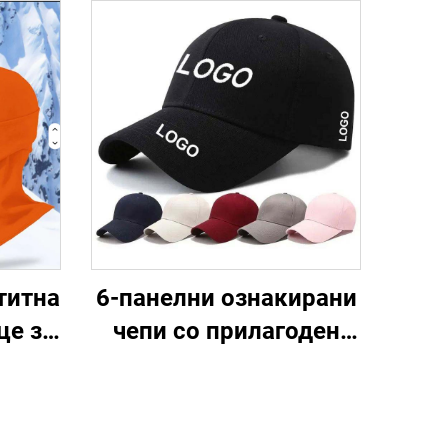
титна
6-панелни ознакирани
це за
чепи со прилагоден
но,
логотип, прилагодени
ње,
капи, тракерски
жи и
спортски бејзболки за