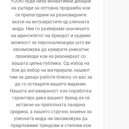
YOUKI нуди низа иновативни дизајни
на уштеди за оптовна продажба кои
се прилагодени на разновидните
вкуси на ентузијастите од уличната
мода. Ние го разбираме значењето
на идентитетот на брендот и нудиме
можност за персонализација што ви
овозможува да креирате уникатни
производи кои ќе резонираат со
вашата целна публика. Од избор на
бои до избор на материјали, нашиот
тим за дизајн работи блиску со вас за
да го остварите вашето видение.
Нашата ангажираност кон соработка
гарантира дека вашиот бренд ќе се
истакне на преполната пазарна
средина, а нашето стручно знаење за
уличната мода ни овозможува да
предложиме трендови и стилови кои