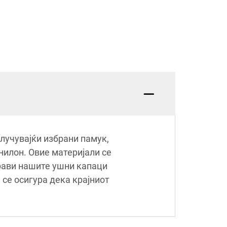
лучувајќи избрани памук,
нилон. Овие материјали се
прави нашите ушни капаци
 се осигура дека крајниот