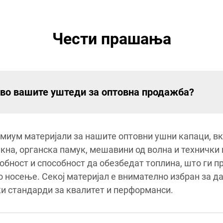
Чести прашања
т во вашите уштеди за оптовна продажба?
миум материјали за нашите оптовни ушни капаци, вк
на, органска памук, мешавини од волна и технички 
добност и способност да обезбедат топлина, што ги 
 носење. Секој материјал е внимателно избран за да
ки стандарди за квалитет и перформанси.