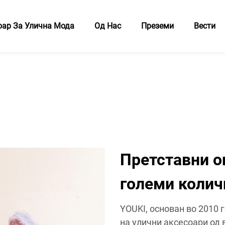
оар За Улична Мода
Од Нас
Преземи
Вести
Претставни о
големи колич
YOUKI, основан во 2010 
на улични аксесоари од 