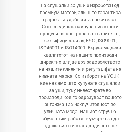
на слушалки за уши е изработен од
премиум материјали, што гарантира
трајност и удобност за носителот.
Секоја единица минува низ строги
процеси на контрола на квалитетот,
сертифицирани од BSCI, ISO9001,
ISO45001 и ISO14001. Веруваме дека
квалитетот на нашите производи
директно влијае врз задоволството
на нашите клиенти и репутацијата на
нивната марка. Со изборот на YOUKI,
вие не само што купувате слушалки
за уши, туку инвестирате во
производи кои го одразуваат вашето
ангажман за исклучителност во
уличната мода. Нашиот стручно
обучен тим работи неуморно за да
одржи високи стандарди, што нè