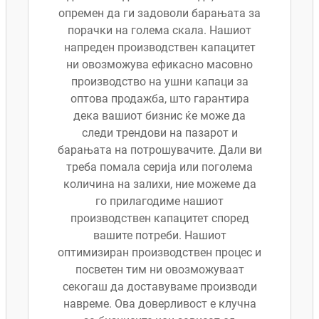
опремен да ги задоволи барањата за
порачки на голема скала. Нашиот
напреден производствен капацитет
ни овозможува ефикасно масовно
производство на ушни капаци за
оптова продажба, што гарантира
дека вашиот бизнис ќе може да
следи трендови на пазарот и
барањата на потрошувачите. Дали ви
треба помала серија или поголема
количина на залихи, ние можеме да
го прилагодиме нашиот
производствен капацитет според
вашите потреби. Нашиот
оптимизиран производствен процес и
посветен тим ни овозможуваат
секогаш да доставуваме производи
навреме. Ова доверливост е клучна