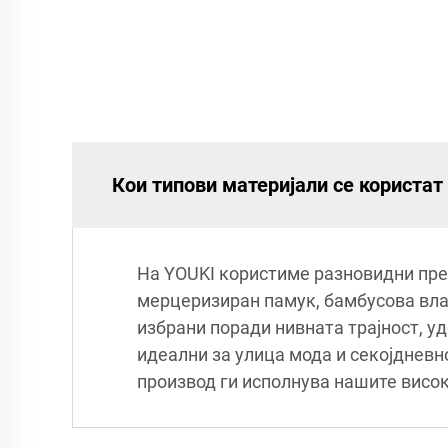
Кои типови материјали се користа
На YOUKI користиме разновидни пре
мерцеризиран памук, бамбусова влак
избрани поради нивната трајност, у
идеални за улица мода и секојдневно
производ ги исполнува нашите висо