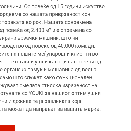
оличини. Со повеќе од 15 години искуство
 гордееме со нашата приврзаност кон
испораката во рок. Нашата современа
 повеќе од 2.400 м² и е опремена со
изирани врзачки машини, што ни
зводство од повеќе од 40.000 комади.
бите на нашите меѓународни клиенти во
ме претставни ушни капаци направени од
о органско памук и мешавина од волна.
 само што служат како функционален
држуваат смелата стилска изразеност на
отувајте со YOUKI за вашиот оптим ушни
ни и доживејте ја разликата која
ста можат да направат за вашата марка.