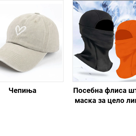
Чепиња
Посебна флиса ш
маска за цело ли
спорт на отворе
маска за скија
балаклава за ма