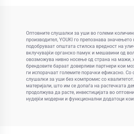
светлечка ознака
Оптовните слушалки за уши во големи количини
производител, YOUKI го препознава значењето 
подобруваат општата стилска вредност на ули
вклучувајќи органско памук и мешавини од вол
овозможува нивно носење од страна на мажи, ж
брендовите бараат доверливи партнери кои мож
ги испорачаат големите порачки ефикасно. Со
слушалки за уши без компромис со квалитетот
материјали, што им се допаѓа на растечката д
продолжува да расте, инвестицијата во оптовн
нудејќи модерни и функционални додатоци кои