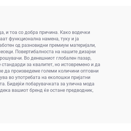
мажи
а, и тоа со добра причина. Како водечки
аат функционална намена, туку и ја
аботен од разновидни премиум материјали,
месеци. Повертибалноста на нашите дизајни
трошувачи. Во денешниот глобален пазар,
стандарди за квалитет, но истовремено и да
ме да произведеме големи количини оптовни
ува во употребата на еколошки пријатни
та. Бидејќи побарувачката за улична мода
 дека вашиот бренд ќе остане предводник,