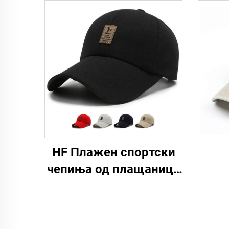
HF Плажен спортски
чепиња од плащаница
со регулација,
едноставен модел за
мажи и жени со