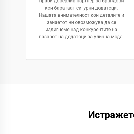
прави доверлив партнер за брандови
кои баратаат сигурни додатоци.
Нашата внимателност кон деталите и
занаетот ни овозможува да се
издигнеме над конкурентите на
пазарот на додатоци за улична мода.
Истражет