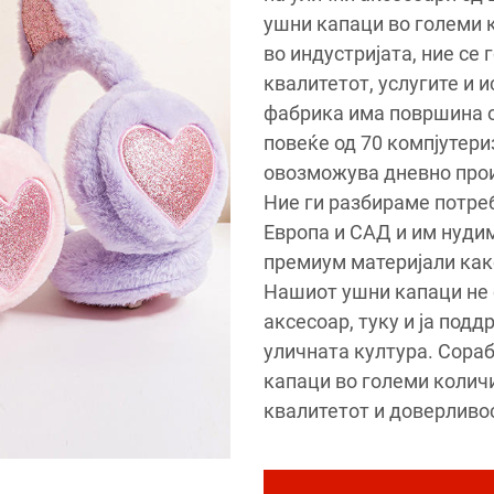
ушни капаци во големи к
во индустријата, ние се
квалитетот, услугите и 
фабрика има површина од
повеќе од 70 компјутер
овозможува дневно прои
Ние ги разбираме потре
Европа и САД и им нуди
премиум материјали как
Нашиот ушни капаци не
аксесоар, туку и ја под
уличната култура. Сораб
капаци во големи количи
квалитетот и доверливо