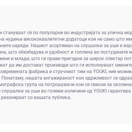
жени
 стануваат сè по популарни во индустријата за улична мод
на нудење висококвалитетни додатоци кои не само што им
чните наряди. Нашиот асортиман на слушалки за уши е изр
на, што обезбедува и удобност и топлина во постудените 
ени и млади, што ги прави пригодни за широк спектар по
ат да им достават производи што ги исполнуваат нивните 
 современата фабрика и стручниот тим на YOUKI, ние може
. Понатаму, нашата ангажираност кон одржливост се одраз
емографска група на потрошувачи кои се свесни за околина
и слушалки за уши во големи количини од YOUKI гарантира
 резонираат со вашата публика.