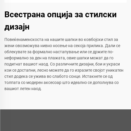
Всестрана опција за стилски
дизајн
Повеќенаменскоста на нашите шапки во ковбојски стил за
жени овозможува нивно носење на секоја прилика. Дали се
облекувате за формално настапување или се држите по-
неформално за ден на плажата, овие шапки можат да го
подигнат вашиот наод. Со различните дизајни, бои и украси
кои се достапни, лесно можете да го изразите својот уникатен
стил додека се ужива во слабото сонце. Истакнете се од
толпата со модерен аксесоар што идеално се дополнува со
вашиот летен наод.