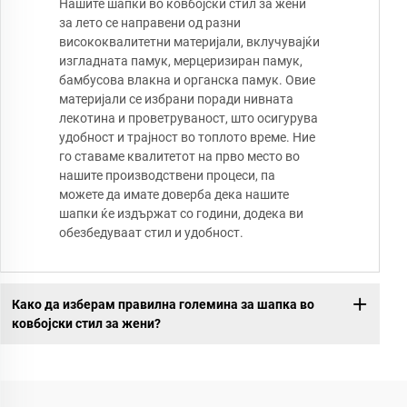
Нашите шапки во ковбојски стил за жени
за лето се направени од разни
висококвалитетни материјали, вклучувајќи
изгладната памук, мерцеризиран памук,
бамбусова влакна и органска памук. Овие
материјали се избрани поради нивната
лекотина и проветруваност, што осигурува
удобност и трајност во топлото време. Ние
го ставаме квалитетот на прво место во
нашите производствени процеси, па
можете да имате доверба дека нашите
шапки ќе издържат со години, додека ви
обезбедуваат стил и удобност.
Како да изберам правилна големина за шапка во
ковбојски стил за жени?