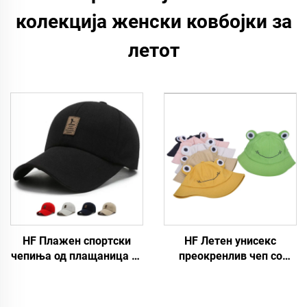
колекција женски ковбојки за
летот
HF Плажен спортски
HF Летен унисекс
чепиња од плащаница со
преокренлив чеп со
регулација, едноставен
дизајн на жаба, од
модел за мажи и жени
памучна ткаенина, со
со светлечка ознака
ракав, за споменици, за