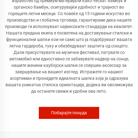
изработен од премиум материјали како чеснат бамбук и
органско бамбук, осигурувајќи удобност и трајност во
горещите летни месеци. Со повеќе од 15 години искуство во
производство и глобална трговија, гарантираме дека нашите
производи ги исполнуваат највисоките стандарди на квалитет.
Нашата предана екипа е посветена на доставување стилски и
функционални шапки кои не само што ја подобруваат вашата
летна гардероба, туку и обезбедуваат заштита од сонцето.
Дали присуствувате на музички фестивал, патувате со
автомобил или едноставно се забавувате надвор на сонце,
нашите женини каубојски шапки се совршен аксесоар за
завршување на вашиот изглед. Истражете го нашиот
асортиман и пронајдете идеалната шапка која ја одразува
вашата уникатна стилска ориентација, додека ви овозможува
да останете свежи и удобни ова лето.
Побарајте понуда