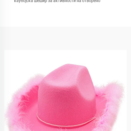
каубојска шешир за активности на отворено