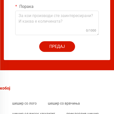
Порака
0/1000
ПРЕДАЈ
кобој
шешир со лого
шешир со врвчиња
шешир од висок квалитет
преклоплив шешир