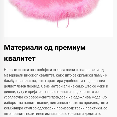
Материали од премиум
квалитет
Нашите шапки во ковбојски стил за жени се направени од
материјали високог квалитет, како што се органски памук и
бамбусова влакна, што гарантира удобност и трајност низ
целиот летен период. Овие материјали не само што се меки и
дишни, туку и пријателски на околната средина, што се
усогласува со современите трендови на одржлива мода. Со
изборот на нашите шапки, вие инвестирате во производ што
комбинира стил со одговорни производствени практики, со
што правите позитивен импакт врз околината додека го