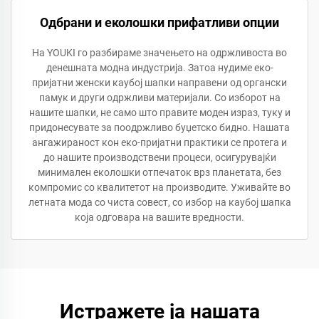
Одбрани и еколошки прифатливи опции
На YOUKI го разбираме значењето на одржливоста во
денешната модна индустрија. Затоа нудиме еко-
пријатни женски каубој шапки направени од органски
памук и други одржливи материјали. Со изборот на
нашите шапки, не само што правите моден израз, туку и
придонесувате за поодржливо буџетско бидно. Нашата
ангажираност кон еко-пријатни практики се протега и
до нашите производствени процеси, осигурувајќи
минимален еколошки отпечаток врз планетата, без
компромис со квалитетот на производите. Уживайте во
летната мода со чиста совест, со избор на каубој шапка
која одговара на вашите вредности.
Истражете ја нашата