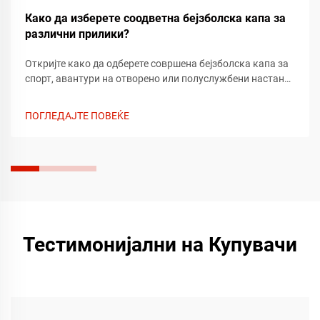
Како да изберете соодветна бејзболска капа за
различни прилики?
Откријте како да одберете совршена бејзболска капа за
спорт, авантури на отворено или полуслужбени настани.
Добијте стручни совети за фит, ткиво и стил кои
одговараат на секоја прилика. Најдете ја вашата
ПОГЛЕДАЈТЕ ПОВЕЌЕ
идеална капа денес.
Тестимонијални на Купувачи