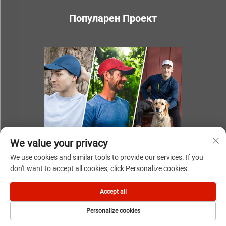
Популарен Проект
We value your privacy
We use cookies and similar tools to provide our services. If you
don't want to accept all cookies, click Personalize cookies.
Авторски права © 2025 година NINGBO YOUKI UNITE IMP &
Accept all
EXP CO.,LTD
Personalize cookies
Политика за приватност