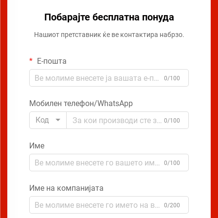
Побарајте бесплатна понуда
Нашиот претставник ќе ве контактира набрзо.
Е-пошта
0/100
Мобилен телефон/WhatsApp
Код
0/100
Име
0/100
Име на компанијата
0/200