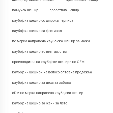
памучен шешир
проветлив шешир
каубојска шешир со широка перница
каубојска шешир за фестивал
по мерка направена каубојска шешир за мажи
каубојска шешир во винтаж стил
производител на каубојски шешири по OEM
каубојски шешири на велосо оптовна продажба
каубојска шешир за деца за забава
oDM по мерка направена каубојска шешир
каубојска шешир за жени за лето