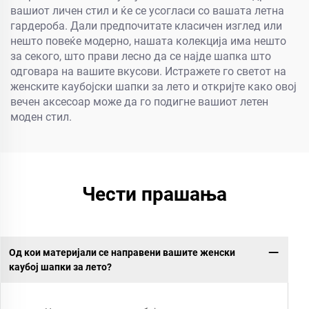
вашиот личен стил и ќе се усогласи со вашата летна
гардероба. Дали предпочитате класичен изглед или
нешто повеќе модерно, нашата колекција има нешто
за секого, што прави лесно да се најде шапка што
одговара на вашите вкусови. Истражете го светот на
женските каубојски шапки за лето и откријте како овој
вечен аксесоар може да го подигне вашиот летен
моден стил.
Чести прашања
Од кои материјали се направени вашите женски
каубој шапки за лето?