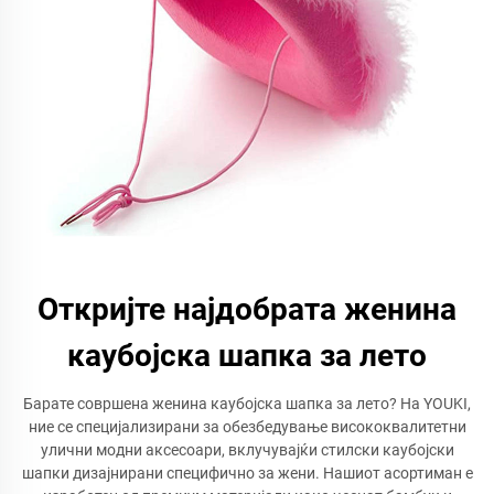
Откријте најдобрата женина
каубојска шапка за лето
Барате совршена женина каубојска шапка за лето? На YOUKI,
ние се специјализирани за обезбедување висококвалитетни
улични модни аксесоари, вклучувајќи стилски каубојски
шапки дизајнирани специфично за жени. Нашиот асортиман е