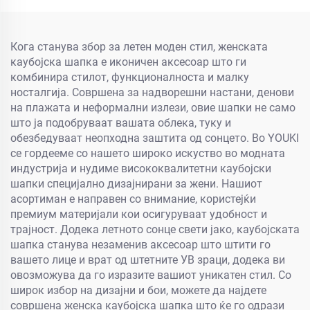
возрасни и деца
Кога станува збор за летен моден стил, женската
каубојска шапка е иконичен аксесоар што ги
комбинира стилот, функционалноста и малку
носталгија. Совршена за надворешни настани, денови
на плажата и неформални излези, овие шапки не само
што ја подобруваат вашата облека, туку и
обезбедуваат неопходна заштита од сонцето. Во YOUKI
се гордееме со нашето широко искуство во модната
индустрија и нудиме висококвалитетни каубојски
шапки специјално дизајнирани за жени. Нашиот
асортиман е направен со внимание, користејќи
премиум материјали кои осигуруваат удобност и
трајност. Додека летното сонце свети јако, каубојската
шапка станува незаменив аксесоар што штити го
вашето лице и врат од штетните УВ зраци, додека ви
овозможува да го изразите вашиот уникатен стил. Со
широк избор на дизајни и бои, можете да најдете
совршена женска каубојска шапка што ќе го одрази