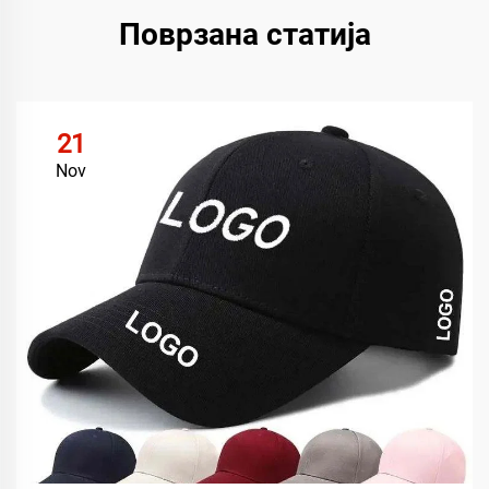
Поврзана статија
21
Nov