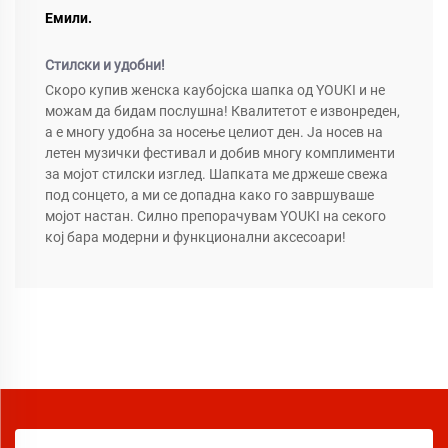
Емили.
Стилски и удобни!
Скоро купив женска каубојска шапка од YOUKI и не
можам да бидам послушна! Квалитетот е извонреден,
а е многу удобна за носење целиот ден. Ја носев на
летен музички фестивал и добив многу комплименти
за мојот стилски изглед. Шапката ме држеше свежа
под сонцето, а ми се допадна како го завршуваше
мојот настан. Силно препорачувам YOUKI на секого
кој бара модерни и функционални аксесоари!