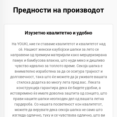
Предности на производот
Изузетно квалитетно и удобно
На YOUKI, ние ги ставаме квалитетот и квалитетот над
сè. Нашиот женски каубојски шапки за лето се
направени од премиум материјали како мерцеризирана
памук и бамбусова влакна, што нуди меко и дишливо
чувство идеално за топлото време. Секоја шапка е
внимателно изработена за да се осигура трајност и
долговечност, така што ќе можете да ја уживате вашата
стилска додатка во многу лета пред вас. Леката
конструкција гарантира дека ќе бидете удобни, а
истовремено ќе имате доволна заштита од сонцето, што
прави нашите шапки неопходен дел од вашата летна
гардероба. Со нашата посветеност кон квалитетот,
можете да верувате дека секоја шапка не само што
изгледа одлично, туку и се чувствува одлично, што ви