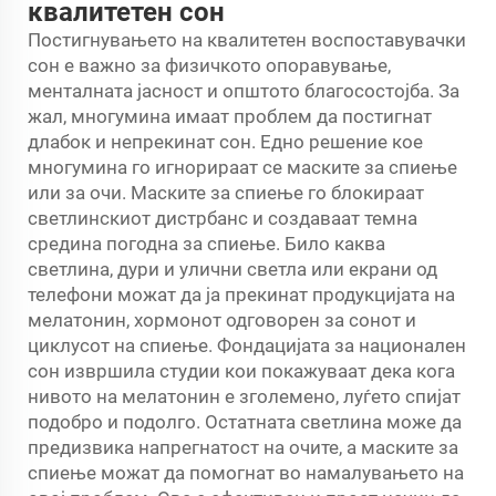
квалитетен сон
Постигнувањето на квалитетен воспоставувачки
сон е важно за физичкото опоравување,
менталната јасност и општото благосостојба. За
жал, многумина имаат проблем да постигнат
длабок и непрекинат сон. Едно решение кое
многумина го игнорираат се маските за спиење
или за очи. Маските за спиење го блокираат
светлинскиот дистрбанс и создаваат темна
средина погодна за спиење. Било каква
светлина, дури и улични светла или екрани од
телефони можат да ја прекинат продукцијата на
мелатонин, хормонот одговорен за сонот и
циклусот на спиење. Фондацијата за национален
сон извршила студии кои покажуваат дека кога
нивото на мелатонин е зголемено, луѓето спијат
подобро и подолго. Остатната светлина може да
предизвика напрегнатост на очите, а маските за
спиење можат да помогнат во намалувањето на