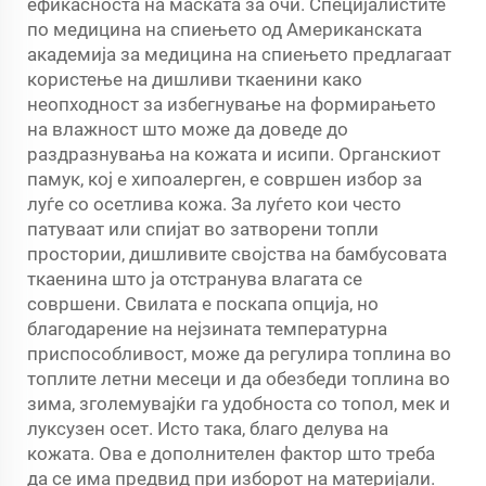
ефикасноста на маската за очи. Специјалистите
по медицина на спиењето од Американската
академија за медицина на спиењето предлагаат
користење на дишливи ткаенини како
неопходност за избегнување на формирањето
на влажност што може да доведе до
раздразнувања на кожата и исипи. Органскиот
памук, кој е хипоалерген, е совршен избор за
луѓе со осетлива кожа. За луѓето кои често
патуваат или спијат во затворени топли
простории, дишливите својства на бамбусовата
ткаенина што ја отстранува влагата се
совршени. Свилата е поскапа опција, но
благодарение на нејзината температурна
приспособливост, може да регулира топлина во
топлите летни месеци и да обезбеди топлина во
зима, зголемувајќи га удобноста со топол, мек и
луксузен осет. Исто така, благо делува на
кожата. Ова е дополнителен фактор што треба
да се има предвид при изборот на материјали.