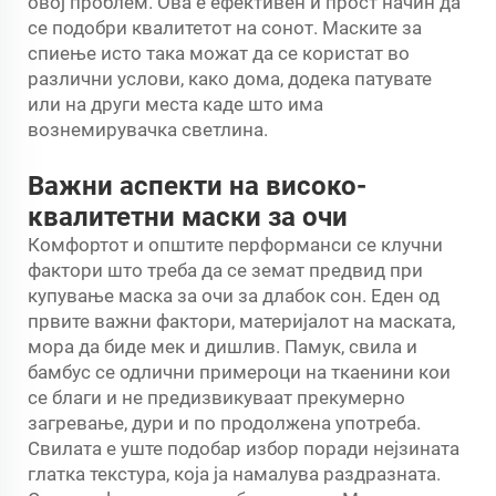
овој проблем. Ова е ефективен и прост начин да
се подобри квалитетот на сонот. Маските за
спиење исто така можат да се користат во
различни услови, како дома, додека патувате
или на други места каде што има
вознемирувачка светлина.
Важни аспекти на високо-
квалитетни маски за очи
Комфортот и општите перформанси се клучни
фактори што треба да се земат предвид при
купување маска за очи за длабок сон. Еден од
првите важни фактори, материјалот на маската,
мора да биде мек и дишлив. Памук, свила и
бамбус се одлични примероци на ткаенини кои
се благи и не предизвикуваат прекумерно
загревање, дури и по продолжена употреба.
Свилата е уште подобар избор поради нејзината
глатка текстура, која ја намалува раздразната.