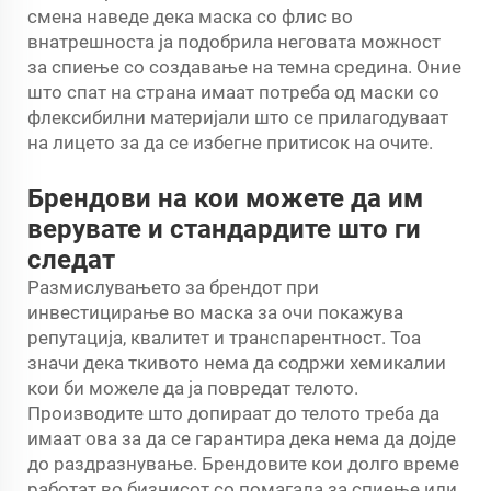
смена наведе дека маска со флис во
внатрешноста ја подобрила неговата можност
за спиење со создавање на темна средина. Оние
што спат на страна имаат потреба од маски со
флексибилни материјали што се прилагодуваат
на лицето за да се избегне притисок на очите.
Брендови на кои можете да им
верувате и стандардите што ги
следат
Размислувањето за брендот при
инвестицирање во маска за очи покажува
репутација, квалитет и транспарентност. Тоа
значи дека ткивото нема да содржи хемикалии
кои би можеле да ја повредат телото.
Производите што допираат до телото треба да
имаат ова за да се гарантира дека нема да дојде
до раздразнување. Брендовите кои долго време
работат во бизнисот со помагала за спиење или