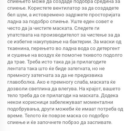
спиењето може да создаде подобра средина за
спиење. Користете вентилатор за да создадете
бел шум, а истовремено задржете просторијата
ладна за подобро спиење. Уште еден совет е
често да ја чистите маската. Следете ги
упатствата на производителот за чистење за да
се избегне накупување на бактерии. За маски од
ткаенина, перењето во ладна вода со детергент
и сушење на воздух ќе помогне ткивото подолго
да трае. Треба исто така да ја прилагодите
лентата така што ќе биде затегната, но не
премногу затегната за да не предизвика
главоболка. Ако е премногу слаба, маската ќе
дозволи светлина да влегува. На крајот, вашето
тело треба да се прилагоди на маската. Додека
некои корисници забележуваат моментални
подобрувања, други можеби ќе имаат потреба од
време. Телото ќе поврзе маска со подобро
спиење и ќе започнете побрзо да заспивате.