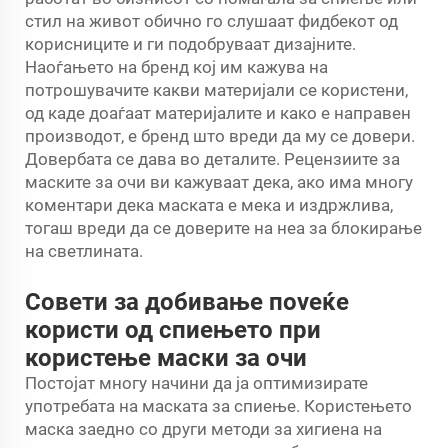
стил на живот обично го слушаат фидбекот од
корисниците и ги подобруваат дизајните.
Наоѓањето на бренд кој им кажува на
потрошувачите какви материјали се користени,
од каде доаѓаат материјалите и како е направен
производот, е бренд што вреди да му се довери.
Довербата се дава во деталите. Рецензиите за
маските за очи ви кажуваат дека, ако има многу
коментари дека маската е мека и издржлива,
тогаш вреди да се доверите на неа за блокирање
на светлината.
Совети за добивање пoveќе
користи од спиењето при
користење маски за очи
Постојат многу начини да ја оптимизирате
употребата на маската за спиење. Користењето
маска заедно со други методи за хигиена на