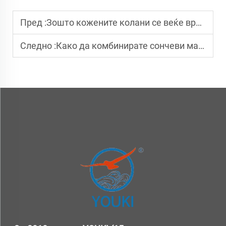
Пред :
Зошто кожените колани се веќе време модни парчиња?
Следно :
Како да комбинирате сончеви маски со повеќе неформални дрешови?