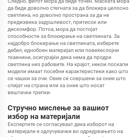
Следно, фитот мора да биде точен. Маската мора
да биде доволно стегната за да блокира целосно
светлина, но доволно пространа за да не
предизвика задушливост, притисок или
дискомфор. Потоа, мора да постојат
способности за блокирање на светлината. За
најдобро блокирање на светлината, изберете
дебел, еднобоен материјал или повеќеслојни
ткаенини, осигурајќи дека нема да продре
светлина низ рабовите. На крајот, некои поскапи
модели имаат посебни карактеристики како што
се чашки за очи. Овие се совршени за оние што
спијат на страна или за оние што носат
вештачки трепки.
Стручно мислење за вашиот
избор на материјали
Експертите се согласуваат дека изборот на
материјали е одлучувачки во одредувањето на