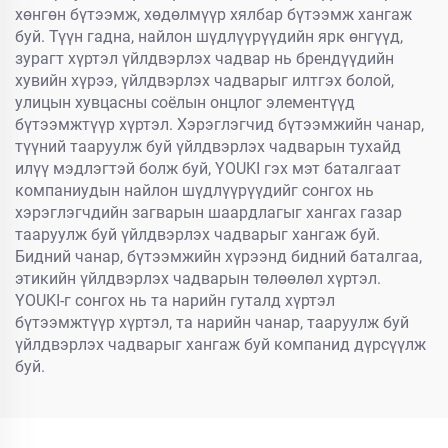
хөнгөн бүтээмж, хөдөлмүүр хялбар бүтээмж хангаж
буй. Түүн гадна, найлон шүдлүүрүүдийн ярк өнгүүд,
зурагт хүртэл үйлдвэрлэх чадвар нь брендүүдийн
хувийн хүрээ, үйлдвэрлэх чадварыг илтгэх болой,
улицын хувцасны соёлын онцлог элементүүд
бүтээмжтүүр хүртэл. Хэрэглэгчид бүтээмжийн чанар,
түүний тааруулж буй үйлдвэрлэх чадварын тухайд
илүү мэдлэгтэй болж буй, YOUKI гэх мэт баталгаат
компаниудын найлон шүдлүүрүүдийг сонгох нь
хэрэглэгчдийн загварын шаардлагыг хангах газар
тааруулж буй үйлдвэрлэх чадварыг хангаж буй.
Бидний чанар, бүтээмжийн хүрээнд бидний баталгаа,
этикийн үйлдвэрлэх чадварын төлөөлөл хүртэл.
YOUKI-г сонгох нь та нарийн гуталд хүртэл
бүтээмжтүүр хүртэл, та нарийн чанар, тааруулж буй
үйлдвэрлэх чадварыг хангаж буй компанид дүрсүүлж
буй.