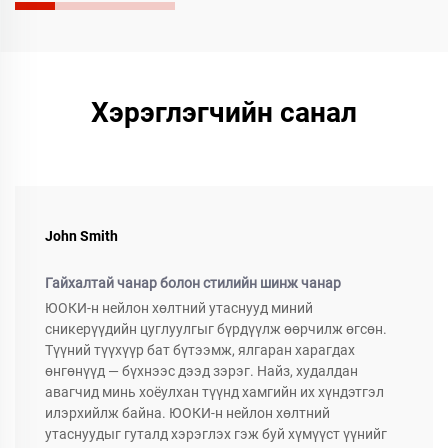
Хэрэглэгчийн санал
John Smith
Гайхалтай чанар болон стилийн шинж чанар
ЮОКИ-н нейлон хөлтний утаснууд миний
сникерүүдийн цуглуулгыг бүрдүүлж өөрчилж өгсөн.
Түүний түүхүүр бат бүтээмж, ялгаран харагдах
өнгөнүүд — бүхнээс дээд зэрэг. Найз, худалдан
авагчид минь хоёулхан түүнд хамгийн их хүндэтгэл
илэрхийлж байна. ЮОКИ-н нейлон хөлтний
утаснуудыг гуталд хэрэглэх гэж буй хүмүүст үүнийг