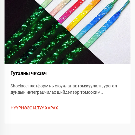
Гуталны чихэвч
Shoelace платформ нь оюунлаг автомжуулалт, урсгал
дундын интеграцчилах шийдэлээр томоохим
корпорацийн багуудад хүч чадал олгох талаар нээж
үзнэ үү. Өнөөдөр өөрийн ажлын урсгалын үр ашгийг
НҮҮРНЭЭС ИЛҮҮ ХАРАХ
шилжүүлээд, одоо илүү ихийг сурцаарай.