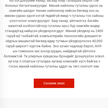
бүтээгдэхүүний чанар, загвар хоёр талаараа онцлогтой
болохыг баталгаажуулдаг. Манай найлоны гуталны үдээс нь
хамгийн шилдэг техник найлоноор хийсэн бөгөөд энэ нь
зөвхөн удаан эдэлгээтэй төдийгүй ямар ч гуталны гоо сайхны
үзэсгэлэнг нэмэгдүүлдэг. Бид чанар, үйлчилгээ, багийн
ажилтай холбоотойгоор гуталны арьс бүр хамгийн өндөр
стандартад нийцсэн үйлдвэрлэгддэг. Манай үйлдвэр нь 2400
гаруй м2 талбайтай, компьютерийн технологийн дэвшилтэт
оёдлын машинтай бөгөөд өдөр тутмын үйлдвэрлэлээ 40,000
гаруй ширхэгт хүргэж байна. Энэ хүчин чадлаар Европ, АНУ-
ын томоохон зах зээлд хурдан, найдвартай үйлчлэх
боломжтой. Та улирлын хувцасны брэндийг дээшлүүлэх эсвэл
зүгээр л спортын гуталдаа загвар нэмэхийг хүсч байгаа ч
гэсэн, манай найлоны гуталны үддэг нь төгс сонголт юм.
Санамж авах