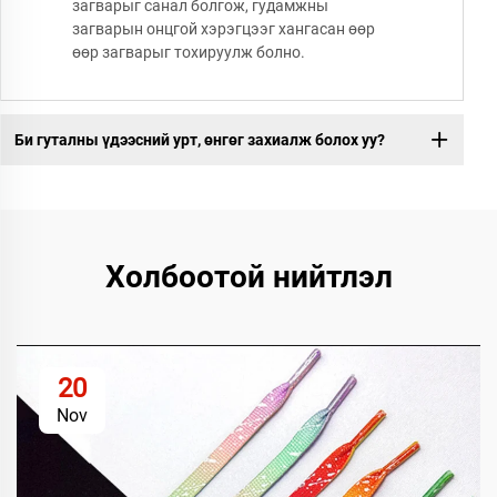
загварыг санал болгож, гудамжны
загварын онцгой хэрэгцээг хангасан өөр
өөр загварыг тохируулж болно.
Би гуталны үдээсний урт, өнгөг захиалж болох уу?
Холбоотой нийтлэл
20
Nov