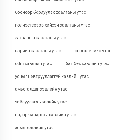
бөөнөөр борлуулах хаалганы утас
полиэстерээр хийсэн хаалганы утас
загварын хаалганы утас
нарийн хаалганы утас
oem хэвлийн утас
odm хэвлийн утас
бат бөх хэвлийн утас
усныг нэвтрүүлдэггүй хэвлийн утас
амьсгалдаг хэвлийн утас
зайлуулагч хэвлийн утас
өндөр чанартай хэвлийн утас
хямд хэвлийн утас