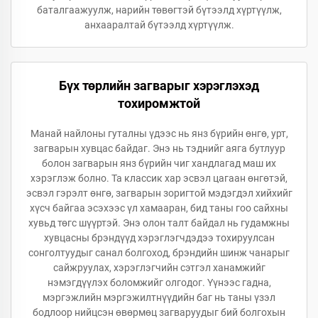
баталгаажуулж, нарийн төвөгтэй бүтээлд хүртүүлж,
анхааралтай бүтээлд хүртүүлж.
Бүх төрлийн загварыг хэрэглэхэд
тохиромжтой
Манай найлоны гуталны үдээс нь янз бүрийн өнгө, урт,
загварын хувцас байдаг. Энэ нь тэднийг аяга бутлуур
болон загварын янз бүрийн чиг хандлагад маш их
хэрэглэж болно. Та классик хар эсвэл цагаан өнгөтэй,
эсвэл гэрэлт өнгө, загварын зоригтой мэдэгдэл хийхийг
хүсч байгаа эсэхээс үл хамааран, бид таны гоо сайхны
хувьд төгс шүүртэй. Энэ олон талт байдал нь гудамжны
хувцасны брэндүүд хэрэглэгчдэдээ тохируулсан
сонголтуудыг санал болгоход, брэндийн шинж чанарыг
сайжруулах, хэрэглэгчийн сэтгэл ханамжийг
нэмэгдүүлэх боломжийг олгодог. Үүнээс гадна,
мэргэжлийн мэргэжилтнүүдийн баг нь таны үзэл
бодлоор нийцсэн өвөрмөц загваруудыг бий болгохын