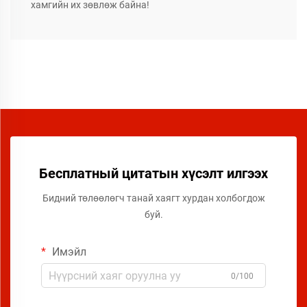
хамгийн их зөвлөж байна!
Бесплатный цитатын хүсэлт илгээх
Бидний төлөөлөгч танай хаягт хурдан холбогдож
буй.
Имэйл
0/100