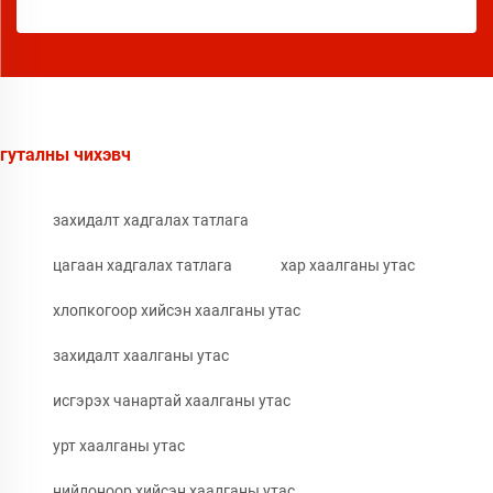
гуталны чихэвч
захидалт хадгалах татлага
цагаан хадгалах татлага
хар хаалганы утас
хлопкогоор хийсэн хаалганы утас
захидалт хаалганы утас
исгэрэх чанартай хаалганы утас
урт хаалганы утас
нийлоноор хийсэн хаалганы утас