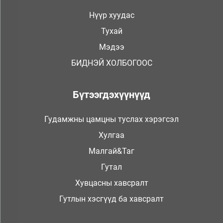
Нүүр хуудас
Тухай
Мэдээ
БИДНЭЙ ХОЛБОГООС
Бүтээгдэхүүнүүд
Гудамжны цамцны туслах хэрэгсэл
Хулгaa
Малгай&Таг
Гутал
Хувцасны хавсралт
Гутлын хэсгүүд ба хавсралт