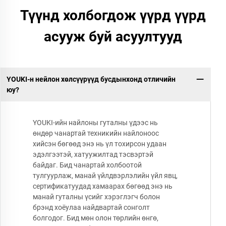
Түүнд холбогдож үүрд үүрд
асууж буй асуултууд
YOUKI-н нейлон хөлсүүрүүд бусдынхонд отличийн
юу?
YOUKI-ийн найлоны гуталны үдээс нь
өндөр чанартай техникийн найлоноос
хийсэн бөгөөд энэ нь үл тохирсон удаан
эдэлгээтэй, хатуужилтад тэсвэртэй
байдаг. Бид чанартай холбоотой
тулгуурлаж, манай үйлдвэрлэлийн үйл явц,
сертификатуудад хамаарах бөгөөд энэ нь
манай гуталны үсийг хэрэглэгч болон
брэнд хоёулаа найдвартай сонголт
болгодог. Бид мөн олон төрлийн өнгө,