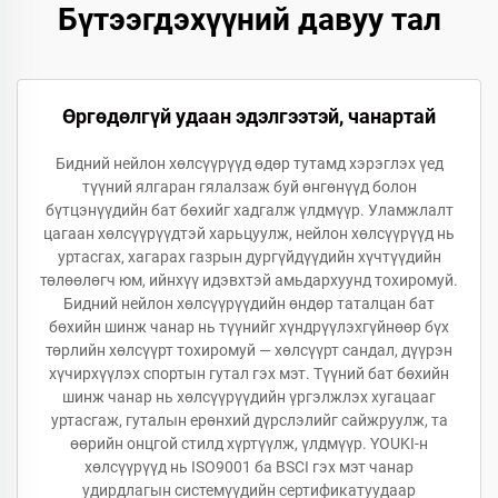
Бүтээгдэхүүний давуу тал
Өргөдөлгүй удаан эдэлгээтэй, чанартай
Бидний нейлон хөлсүүрүүд өдөр тутамд хэрэглэх үед
түүний ялгаран гялалзаж буй өнгөнүүд болон
бүтцэнүүдийн бат бөхийг хадгалж үлдмүүр. Уламжлалт
цагаан хөлсүүрүүдтэй харьцуулж, нейлон хөлсүүрүүд нь
уртасгах, хагарах газрын дургүйдүүдийн хүчтүүдийн
төлөөлөгч юм, ийнхүү идэвхтэй амьдархуунд тохиромуй.
Бидний нейлон хөлсүүрүүдийн өндөр таталцан бат
бөхийн шинж чанар нь түүнийг хүндрүүлэхгүйнөөр бүх
төрлийн хөлсүүрт тохиромуй — хөлсүүрт сандал, дүүрэн
хүчирхүүлэх спортын гутал гэх мэт. Түүний бат бөхийн
шинж чанар нь хөлсүүрүүдийн үргэлжлэх хугацааг
уртасгаж, гуталын ерөнхий дүрслэлийг сайжруулж, та
өөрийн онцгой стилд хүртүүлж, үлдмүүр. YOUKI-н
хөлсүүрүүд нь ISO9001 ба BSCI гэх мэт чанар
удирдлагын системүүдийн сертификатуудаар