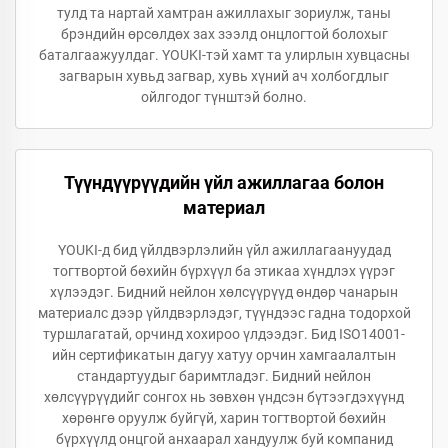
тулд та нартай хамтран ажиллахыг зориулж, таны
брэндийн өрсөлдөх зах зээлд онцлогтой болохыг
баталгаажуулдаг. YOUKI-тэй хамт та улирлын хувцасны
загварын хувьд загвар, хувь хүний ач холбогдлыг
ойлгодог түнштэй болно.
Түүндүүрүүдийн үйл ажиллагаа болон
материал
YOUKI-д бид үйлдвэрлэлийн үйл ажиллагаануудад
тогтвортой бөхийн бүрхүүл ба этикаа хүндлэх үүрэг
хүлээдэг. Бидний нейлон хөлсүүрүүд өндөр чанарын
материалс дээр үйлдвэрлэдэг, түүндээс гадна тодорхой
туршлагатай, орчинд хохироо үлдээдэг. Бид ISO14001-
ийн сертификатын дагуу хатуу орчин хамгаалалтын
стандартуудыг баримтладэг. Бидний нейлон
хөлсүүрүүдийг сонгох нь зөвхөн үндсэн бүтээгдэхүүнд
хөрөнгө оруулж буйгүй, харин тогтвортой бөхийн
бүрхүүлд онцгой анхаарал хандуулж буй компанид