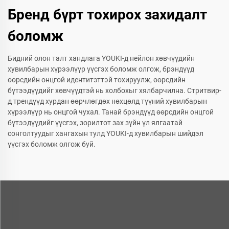
Бренд бүрт тохирох захидалт
боломж
Бидний олон талт хандлага YOUKI-д нейлон хөвчүүдийн
хувилбарын хүрээлүүр үүсгэх боломж олгож, брэндүүд
өөрсдийн онцгой идентитэттэй тохируулж, өөрсдийн
бүтээдүүдийг хөвчүүдтэй нь холбохыг хялбарчилна. Стритвир-
д трендүүд хурдан өөрчлөгдөх нөхцөлд түүний хувилбарын
хүрээлүүр нь онцгой чухал. Танай брэндүүд өөрсдийн онцгой
бүтээдүүдийг үүсгэх, зорилтот зах зүйн үл ялгаатай
сонголтуудыг хангахын тулд YOUKI-д хувилбарын шийдэл
үүсгэх боломж олгож буй.