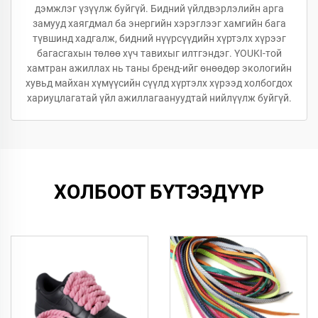
дэмжлэг үзүүлж буйгүй. Бидний үйлдвэрлэлийн арга
замууд хаягдмал ба энергийн хэрэглээг хамгийн бага
түвшинд хадгалж, бидний нүүрсүүдийн хүртэлх хүрээг
багасгахын төлөө хүч тавихыг илтгэндэг. YOUKI-той
хамтран ажиллах нь таны бренд-ийг өнөөдөр экологийн
хувьд майхан хүмүүсийн сүүлд хүртэлх хүрээд холбогдох
хариуцлагатай үйл ажиллагаануудтай нийлүүлж буйгүй.
ХОЛБООТ БҮТЭЭДҮҮР