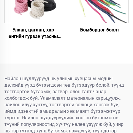
Улаан, цагаан, хар
Бөмбөрцөг боолт
өнгийн гурван утасны
каннабисын утас F/A J
гуталд зориулсан 8 мм
зузаан бөгж, бөмбөрцөг
утас
Найлон шүдлүүрүүд нь улицын хувцасны модны
дэлхийд үүрд бүтээгдсэн төв бүтээдүүр болой, түүнд
тогтвортой бүтээмж, загвар, олон талт чанар
холбогдож буй. Уламжлалт материалын харьцуулж,
найлон илүү хүчтүү, тогтвортой солюци хангаж буй,
иймд идэвхтэй амьдралын хэв маягт бүтээмжтүүр
хүртэл. Найлон шүдлүүрүүдийн хөнгөн бүтээмж нь
түүний популярностид хүчтүү нөлөө үзүүлж буй, учир
нь тэр гуталд хүнд бүтээмж нэмдүгүй, түүн дотор