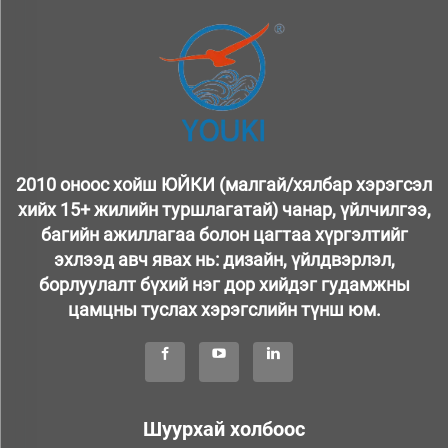
2010 оноос хойш ЮЙКИ (малгай/хялбар хэрэгсэл
хийх 15+ жилийн туршлагатай) чанар, үйлчилгээ,
багийн ажиллагаа болон цагтаа хүргэлтийг
эхлээд авч явах нь: дизайн, үйлдвэрлэл,
борлуулалт бүхий нэг дор хийдэг гудамжны
цамцны туслах хэрэгслийн түнш юм.
Шуурхай холбоос