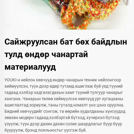
Сайжруулсан бат бөх байдлын
тулд өндөр чанартай
материалууд
YOUKI-н нейлон хөвчүүд өндөр чанарын техник нейлонгоор
хиймүүлсэн, түүн дээр өдөр тутамд ашиглаж буй үед түүний
гадаад хэлбэр хадгалагдахын хамт түүний тулгуур чанарыг
хангана. Чанарын төлөө хиймүүлсэн хөвчүүд урт хугацааны
ашиглалтад зориулж, таны гуталд нэмэлт үнэ цэнэ оруулна.
Бидний хөвчүүдийг сонгож, та өөрийн худалдааны хүнсүүдэд
зөвхөн модерн гадаад хэлбэртэй бүтээд, хүчирхэл бүтээд
үзүүлж, түүн дээр дахин дахин солих шаардлагыг бүүр бүүр
бууруулж, брэнд лояльностьг үүсгэж буй.