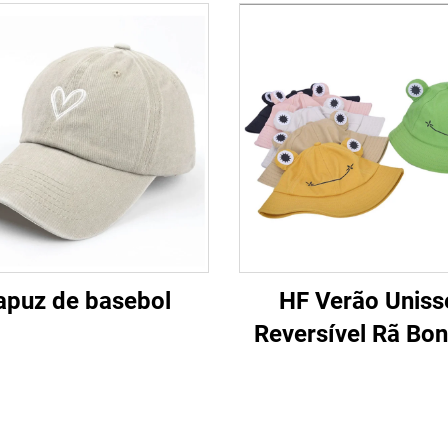
apuz de basebol
HF Verão Uniss
Reversível Rã Bo
Praia Chapéu F
Tecido Algodão
Viseira para Ar L