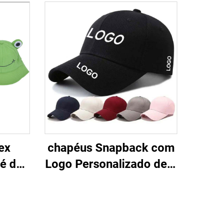
ex
chapéus Snapback com
né de
Logo Personalizado de 6
ofo
Painéis, Bonés
 com
Ajustados, Bonés
ivre
Esportivos de Beisebol