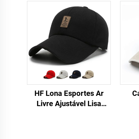
HF Lona Esportes Ar
C
Livre Ajustável Lisa
Homem Mulher Boné de
Beisebol com Etiqueta
Luminosa