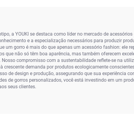
para Adultos e Cri
tipo, a YOUKI se destaca como líder no mercado de acessórios 
nhecimento e a especialização necessários para produzir prod
 um gorro é mais do que apenas um acessório fashion: ele rep
os que não só têm boa aparência, mas também oferecem excelen
. Nosso compromisso com a sustentabilidade reflete-se na utili
 à crescente demanda por produtos ecologicamente conscientes.
cesso de design e produção, assegurando que sua experiência co
es de gorros personalizados, você está investindo em um produt
os seus clientes.