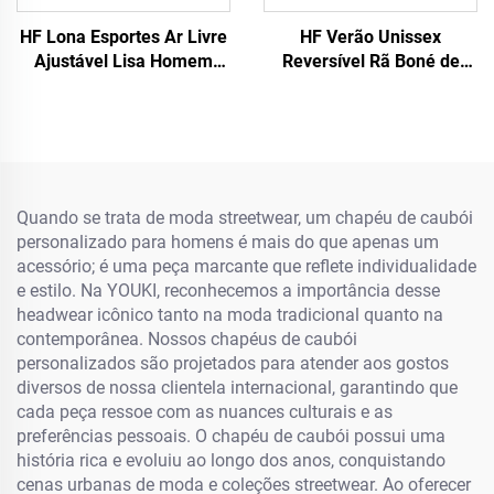
HF Lona Esportes Ar Livre
HF Verão Unissex
Ajustável Lisa Homem
Reversível Rã Boné de
Mulher Boné de Beisebol
Praia Chapéu Fofo Tecido
com Etiqueta Luminosa
Algodão com Viseira para
Ar Livre para Adultos e
Crianças
Quando se trata de moda streetwear, um chapéu de caubói
personalizado para homens é mais do que apenas um
acessório; é uma peça marcante que reflete individualidade
e estilo. Na YOUKI, reconhecemos a importância desse
headwear icônico tanto na moda tradicional quanto na
contemporânea. Nossos chapéus de caubói
personalizados são projetados para atender aos gostos
diversos de nossa clientela internacional, garantindo que
cada peça ressoe com as nuances culturais e as
preferências pessoais. O chapéu de caubói possui uma
história rica e evoluiu ao longo dos anos, conquistando
cenas urbanas de moda e coleções streetwear. Ao oferecer