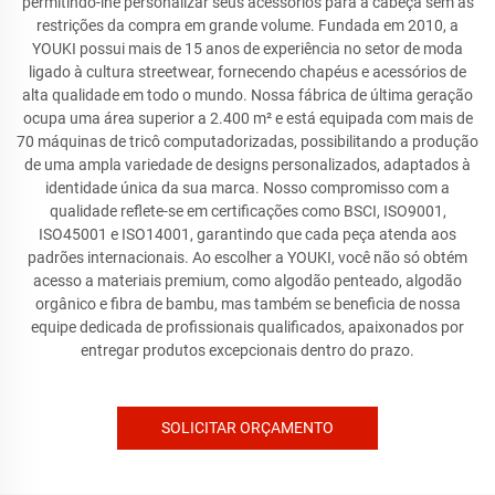
permitindo-lhe personalizar seus acessórios para a cabeça sem as
restrições da compra em grande volume. Fundada em 2010, a
YOUKI possui mais de 15 anos de experiência no setor de moda
ligado à cultura streetwear, fornecendo chapéus e acessórios de
alta qualidade em todo o mundo. Nossa fábrica de última geração
ocupa uma área superior a 2.400 m² e está equipada com mais de
70 máquinas de tricô computadorizadas, possibilitando a produção
de uma ampla variedade de designs personalizados, adaptados à
identidade única da sua marca. Nosso compromisso com a
qualidade reflete-se em certificações como BSCI, ISO9001,
ISO45001 e ISO14001, garantindo que cada peça atenda aos
padrões internacionais. Ao escolher a YOUKI, você não só obtém
acesso a materiais premium, como algodão penteado, algodão
orgânico e fibra de bambu, mas também se beneficia de nossa
equipe dedicada de profissionais qualificados, apaixonados por
entregar produtos excepcionais dentro do prazo.
SOLICITAR ORÇAMENTO