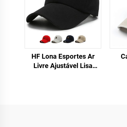
HF Lona Esportes Ar
C
Livre Ajustável Lisa
Homem Mulher Boné de
Beisebol com Etiqueta
Luminosa