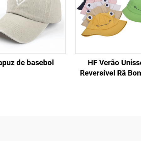
apuz de basebol
HF Verão Uniss
Reversível Rã Bo
Praia Chapéu F
Tecido Algodão
Viseira para Ar L
para Adultos e Cri