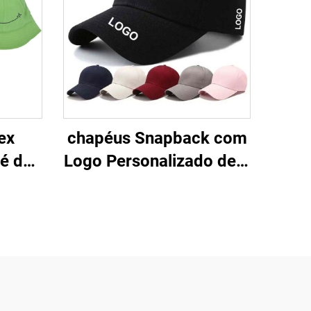
ex
chapéus Snapback com
né de
Logo Personalizado de 6
ofo
Painéis, Bonés
 com
Ajustados, Bonés
ivre
Esportivos de Beisebol
anças
para Homens