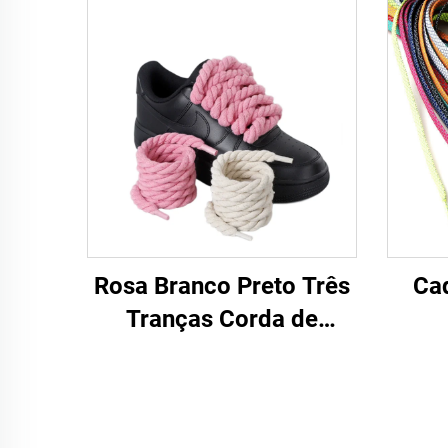
Rosa Branco Preto Três
Ca
Tranças Corda de
cânhamo para tênis F/A
J Tênis 8 mm Cadarço
Mais Espesso Corda