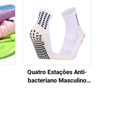
Quatro Estações Anti-
bacteriano Masculino
Treino Esportivo Meia
Meia Alta Adesiva
Futebol Não Escorrega