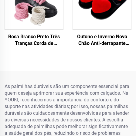
Rosa Branco Preto Três
Outono e Inverno Novo
Tranças Corda de
Chão Anti-derrapante
cânhamo para tênis F/A J
Quente para Mulheres
Tênis 8 mm Cadarço Mais
Grande Amor Desenho de
Espesso Corda Redonda
Coração Lar Chinelos para
Mulheres
As palmilhas duráveis são um componente essencial para
quem deseja aprimorar sua experiência com calçados. Na
YOUKI, reconhecemos a importância do conforto e do
suporte nas atividades diárias; por isso, nossas palmilhas
duráveis são cuidadosamente desenvolvidas para atender
às diversas necessidades de nossos clientes. A escolha
adequada de palmilhas pode melhorar significativamente
a saúde geral dos pés, reduzindo o risco de problemas