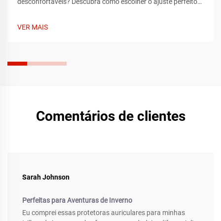
desconfortáveis? Descubra como escolher o ajuste perfeito
com base no tamanho da cabeça, material do
acolchoamento e design ajustável para conforto o dia inteiro.
VER MAIS
Saiba mais agora.
Comentários de clientes
Sarah Johnson
Perfeitas para Aventuras de Inverno
Eu comprei essas protetoras auriculares para minhas