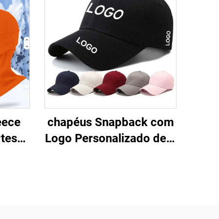
eece
chapéus Snapback com
tes
Logo Personalizado de 6
 Total
Painéis, Bonés
sa-
Ajustados, Bonés
ra
Esportivos de Beisebol
res
para Homens