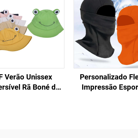
F Verão Unissex
Personalizado Fl
rsível Rã Boné de
Impressão Espor
aia Chapéu Fofo
Máscara Cobertura
ido Algodão com
Ski Máscara Pas
eira para Ar Livre
montanhas pa
 Adultos e Crianças
Homens e Mulhe