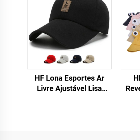
HF Lona Esportes Ar
H
Livre Ajustável Lisa
Reve
Homem Mulher Boné de
Pr
Beisebol com Etiqueta
Tec
Luminosa
Vis
para